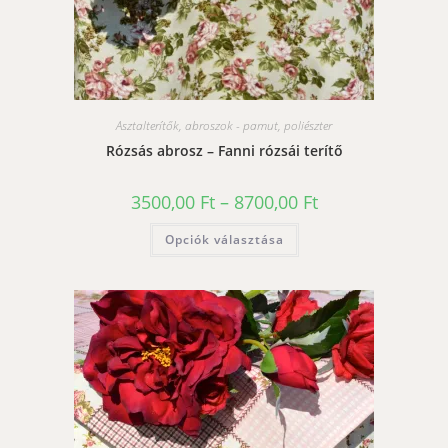
Asztalterítők, abroszok - pamut, poliészter
Rózsás abrosz – Fanni rózsái terítő
Ártartomány:
3500,00
Ft
–
8700,00
Ft
3500,00 Ft
-
Ennek
Opciók választása
8700,00 Ft
a
terméknek
több
variációja
van.
A
változatok
a
termékoldalon
választhatók
ki