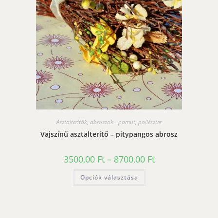
választhatók
ki
Asztalterítők, abroszok - pamut, poliészter
Vajszínű asztalterítő – pitypangos abrosz
Ártartomány:
3500,00
Ft
–
8700,00
Ft
3500,00 Ft
-
Ennek
Opciók választása
8700,00 Ft
a
terméknek
több
variációja
van.
A