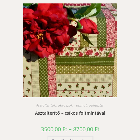
variációja
van.
A
változatok
a
termékoldalon
választhatók
ki
Asztalterítők, abroszok - pamut, poliészter
Asztalterítő – csíkos foltmintával
Ártartomány:
3500,00
Ft
–
8700,00
Ft
3500,00 Ft
-
Ennek