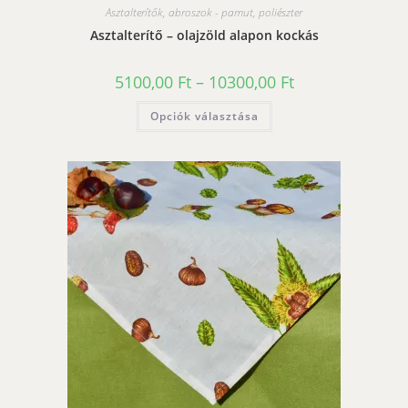
Asztalterítők, abroszok - pamut, poliészter
Asztalterítő – olajzöld alapon kockás
Ártartomány:
5100,00
Ft
–
10300,00
Ft
5100,00 Ft
-
Ennek
Opciók választása
10300,00 Ft
a
terméknek
több
variációja
van.
A
változatok
a
termékoldalon
választhatók
ki