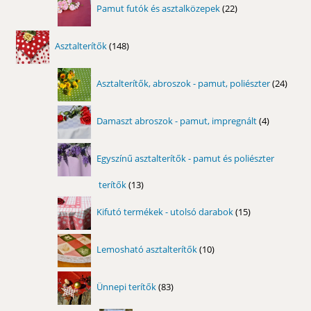
22
Pamut futók és asztalközepek
22
termék
148
Asztalterítők
148
termék
24
Asztalterítők, abroszok - pamut, poliészter
24
term
4
Damaszt abroszok - pamut, impregnált
4
termék
Egyszínű asztalterítők - pamut és poliészter
terítők
13
13
termék
15
Kifutó termékek - utolsó darabok
15
termék
10
Lemosható asztalterítők
10
termék
83
Ünnepi terítők
83
termék