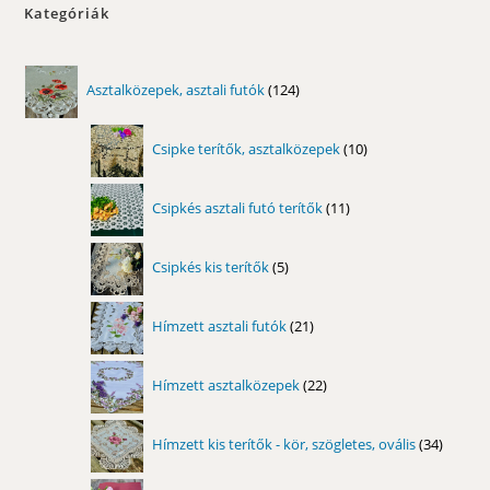
változatok
Kategóriák
a
termékoldalon
választhatók
ki
124
Asztalközepek, asztali futók
124
termék
10
Csipke terítők, asztalközepek
10
termék
11
Csipkés asztali futó terítők
11
termék
5
Csipkés kis terítők
5
termék
21
Hímzett asztali futók
21
termék
22
Hímzett asztalközepek
22
termék
34
Hímzett kis terítők - kör, szögletes, ovális
34
termék