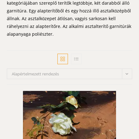
kategóriájában szereplő terítők legtöbbje, két darabból álló
garnitúra. Egy alapterítőből és egy hozzá illő asztalközépből
állnak. Az asztalközepet átlósan, vagyis sarkosan kell
ráhelyezni az alapterítőre. Az alkalmi asztalterítő garnitúrák
alapanyaga poliészter.
Alapértelmezett rendezés