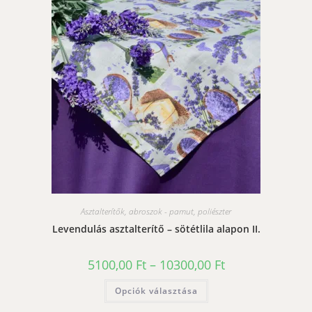
A
változatok
a
termékoldalon
választhatók
ki
Asztalterítők, abroszok - pamut, poliészter
Levendulás asztalterítő – sötétlila alapon II.
Ártartomány:
5100,00
Ft
–
10300,00
Ft
5100,00 Ft
-
Ennek
Opciók választása
10300,00 Ft
a
terméknek