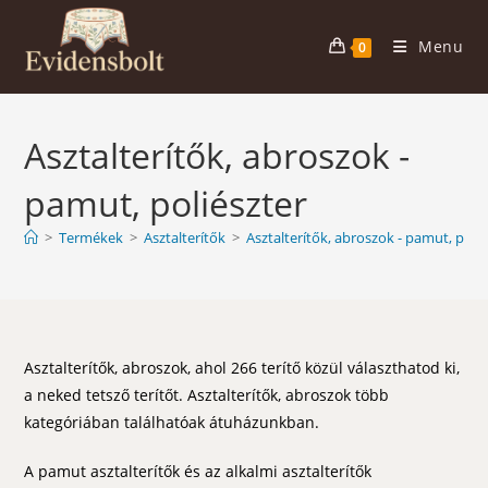
Skip
to
Menu
0
content
Asztalterítők, abroszok -
pamut, poliészter
>
Termékek
>
Asztalterítők
>
Asztalterítők, abroszok - pamut, polié
Asztalterítők, abroszok, ahol 266 terítő közül választhatod ki,
a neked tetsző terítőt. Asztalterítők, abroszok több
kategóriában találhatóak átuházunkban.
A pamut asztalterítők és az alkalmi asztalterítők