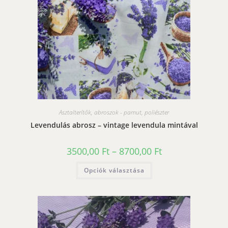
Asztalterítők, abroszok - pamut, poliészter
Levendulás abrosz – vintage levendula mintával
Ártartomány:
3500,00
Ft
–
8700,00
Ft
3500,00 Ft
-
Ennek
Opciók választása
8700,00 Ft
a
terméknek
több
variációja
van.
A
változatok
a