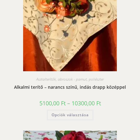
választhatók
ki
Asztalterítők, abroszok - pamut, poliészter
Alkalmi terítő – narancs színű, indás drapp középpel
Ártartomány:
5100,00
Ft
–
10300,00
Ft
5100,00 Ft
-
Ennek
Opciók választása
10300,00 Ft
a
terméknek
több
variációja
van.
A