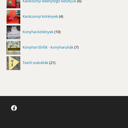
Karácsonyi edényfogó kesztyűk
6
termék
4
Karácsonyi kötények
4
termék
10
Konyhai kötények
10
termék
7
Konyhai tőrlők - konyharuhák
7
termék
21
Textil szalvéták
21
termék
Facebook