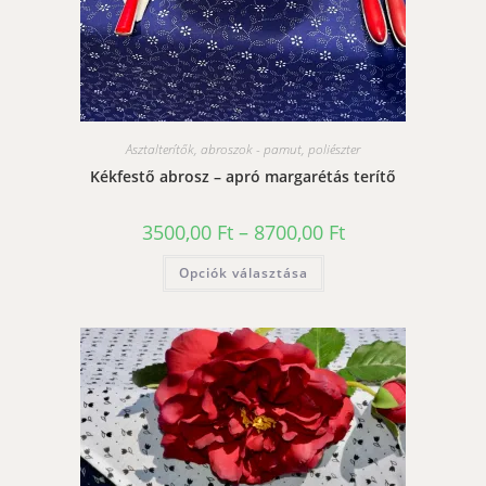
Asztalterítők, abroszok - pamut, poliészter
Kékfestő abrosz – apró margarétás terítő
Ártartomány:
3500,00
Ft
–
8700,00
Ft
3500,00 Ft
-
Ennek
Opciók választása
8700,00 Ft
a
terméknek
több
variációja
van.
A
változatok
a
termékoldalon
választhatók
ki