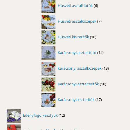
6
Húsvéti asztali futók
6
termék
7
Húsvéti asztalközepek
7
termék
10
Húsvéti kis terítők
10
termék
14
Karácsonyi asztali futó
14
termék
13
karácsonyi asztalközepek
13
termék
16
Karácsonyi asztalterítők
16
termék
17
Karácsonyi kis terítők
17
termék
12
Edényfogó kesztyűk
12
termék
6