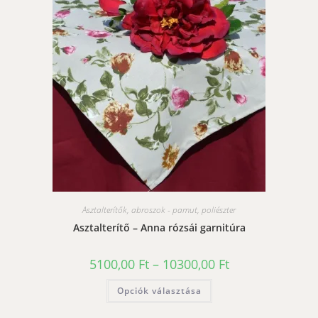
változatok
a
termékoldalon
választhatók
ki
Asztalterítők, abroszok - pamut, poliészter
Asztalterítő – Anna rózsái garnitúra
Ártartomány:
5100,00
Ft
–
10300,00
Ft
5100,00 Ft
-
Ennek
Opciók választása
10300,00 Ft
a
terméknek
több