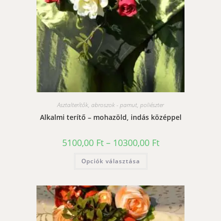
Asztalterítők, abroszok - pamut, poliészter
Alkalmi terítő – mohazöld, indás középpel
Ártartomány:
5100,00
Ft
–
10300,00
Ft
5100,00 Ft
-
Ennek
Opciók választása
10300,00 Ft
a
terméknek
több
variációja
van.
A
változatok
a
termékoldalon