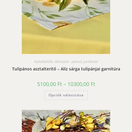
Asztalterítők, abroszok - pamut, poliészter
Tulipános asztalterítő – Alíz sárga tulipánjai garnitúra
Ártartomány:
5100,00
Ft
–
10300,00
Ft
5100,00 Ft
-
Ennek
Opciók választása
10300,00 Ft
a
terméknek
több
variációja
van.
A
változatok
a
termékoldalon