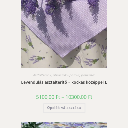
termékoldalon
választhatók
ki
Asztalterítők, abroszok - pamut, poliészter
Levendulás asztalterítő – kockás középpel I.
Ártartomány:
5100,00
Ft
–
10300,00
Ft
5100,00 Ft
-
Ennek
Opciók választása
10300,00 Ft
a
terméknek
több
variációja
van.