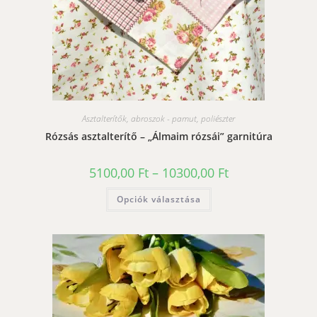
Asztalterítők, abroszok - pamut, poliészter
Rózsás asztalterítő – „Álmaim rózsái” garnitúra
Ártartomány:
5100,00
Ft
–
10300,00
Ft
5100,00 Ft
-
Ennek
Opciók választása
10300,00 Ft
a
terméknek
több
variációja
van.
A
változatok
a
termékoldalon
választhatók
ki