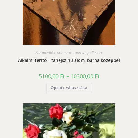
Asztalterítők, abroszok - pamut, poliészter
Alkalmi terítő – fahéjszínű álom, barna középpel
Ártartomány:
5100,00
Ft
–
10300,00
Ft
5100,00 Ft
-
Ennek
Opciók választása
10300,00 Ft
a
terméknek
több
variációja
van.
A
változatok
a
termékoldalon
választhatók
ki