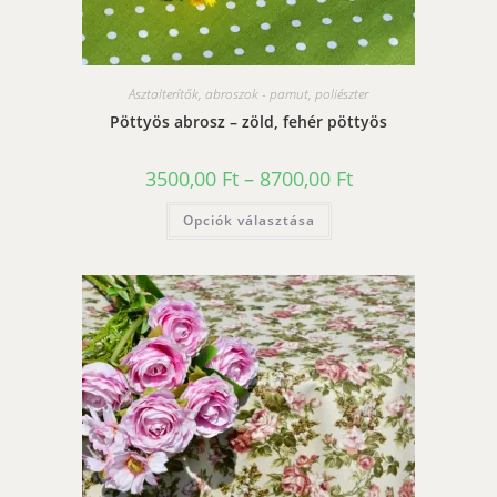
Asztalterítők, abroszok - pamut, poliészter
Pöttyös abrosz – zöld, fehér pöttyös
Ártartomány:
3500,00
Ft
–
8700,00
Ft
3500,00 Ft
-
Ennek
Opciók választása
8700,00 Ft
a
terméknek
több
variációja
van.
A
változatok
a
termékoldalon
választhatók
ki