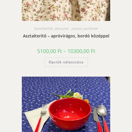
Asztalterítők, abroszok - pamut, poliészter
Asztalterítő – apróvirágos, bordó középpel
Ártartomány:
5100,00
Ft
–
10300,00
Ft
5100,00 Ft
-
Ennek
Opciók választása
10300,00 Ft
a
terméknek
több
variációja
van.
A
változatok
a
termékoldalon
választhatók
ki