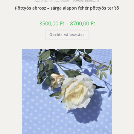
Asztalterítők, abroszok - pamut, poliészter
Pöttyös abrosz – sárga alapon fehér pöttyös terítő
Ártartomány:
3500,00
Ft
–
8700,00
Ft
3500,00 Ft
-
Ennek
Opciók választása
8700,00 Ft
a
terméknek
több
variációja
van.
A
változatok
a
termékoldalon
választhatók
ki