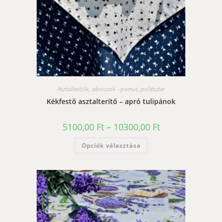
Asztalterítők, abroszok - pamut, poliészter
Kékfestő asztalterítő – apró tulipánok
Ártartomány:
5100,00
Ft
–
10300,00
Ft
5100,00 Ft
-
Ennek
Opciók választása
10300,00 Ft
a
terméknek
több
variációja
van.
A
változatok
a
termékoldalon
választhatók
ki