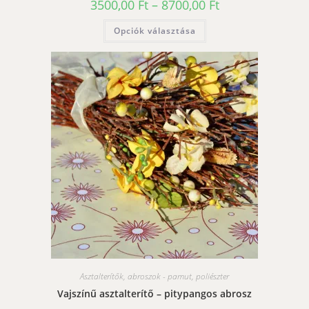
Ártartomány:
3500,00
Ft
–
8700,00
Ft
3500,00 Ft
-
Ennek
Opciók választása
8700,00 Ft
a
terméknek
több
variációja
van.
A
változatok
a
termékoldalon
választhatók
ki
Asztalterítők, abroszok - pamut, poliészter
Vajszínű asztalterítő – pitypangos abrosz