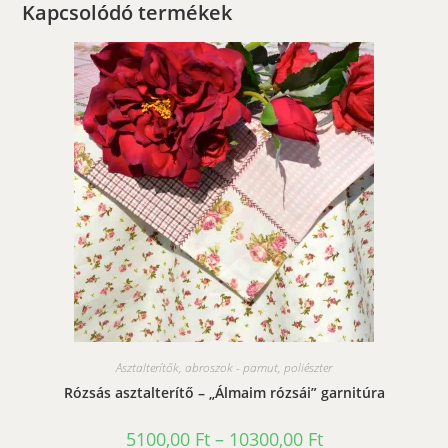
Kapcsolódó termékek
Asztalterítők, abroszok - pamut, poliészter
Rózsás asztalterítő – „Álmaim rózsái” garnitúra
Ártartomány:
5100,00
Ft
–
10300,00
Ft