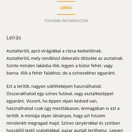
LEÍRÁS
TOVÁBBI INFORMÁCIÓK
Leírás
Asztalterítő, apró virágokkal a rózsa kedvelőinek.
Asztalterítő, mely rendkívül dekoratív öltözéke az asztalnak.
Szinte minden lakásba illik, legyen a bútor fehér, vagy
barna. Illik a fehér falakhoz, de a színesekhez egyaránt.
Ezt a terítőt, nagyon sokféleképen használhatod.
Összerakhatod egy színes futóval, vagy asztalközéppel
egyaránt. Viszont, ha éppen olyan kedved van,
használhatod csak úgy mezítlábason, önmagában is ezt a
terítőt. A mintája olyan látványos, hogy azt hiszem
mindenkit megragad majd. Színes tányérokkal és színben
hozzáillő textil szalvétákkal, pazar asztalt teríthetsz. Legyen