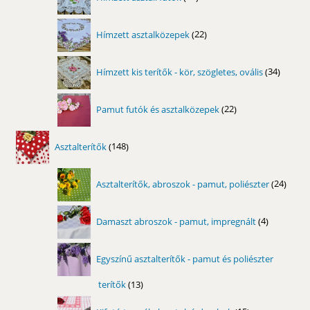
termék
22
Hímzett asztalközepek
22
termék
34
Hímzett kis terítők - kör, szögletes, ovális
34
termék
22
Pamut futók és asztalközepek
22
termék
148
Asztalterítők
148
termék
24
Asztalterítők, abroszok - pamut, poliészter
24
term
4
Damaszt abroszok - pamut, impregnált
4
termék
Egyszínű asztalterítők - pamut és poliészter
terítők
13
13
termék
15