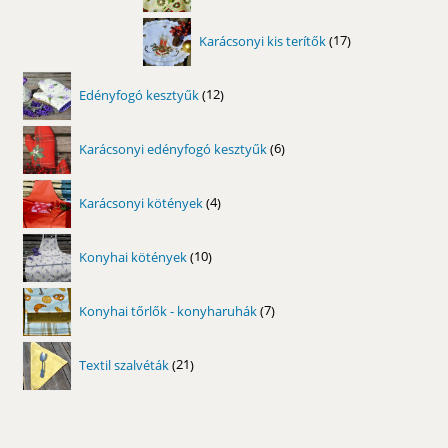
17
Karácsonyi kis terítők
17
termék
12
Edényfogó kesztyűk
12
termék
6
Karácsonyi edényfogó kesztyűk
6
termék
4
Karácsonyi kötények
4
termék
10
Konyhai kötények
10
termék
7
Konyhai tőrlők - konyharuhák
7
termék
21
Textil szalvéták
21
termék