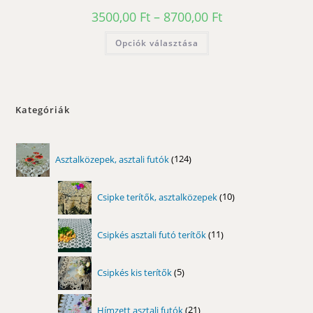
Ártartomány:
3500,00
Ft
–
8700,00
Ft
3500,00 Ft
-
Ennek
Opciók választása
8700,00 Ft
a
terméknek
több
variációja
van.
A
változatok
Kategóriák
a
termékoldalon
választhatók
ki
124
Asztalközepek, asztali futók
124
termék
10
Csipke terítők, asztalközepek
10
termék
11
Csipkés asztali futó terítők
11
termék
5
Csipkés kis terítők
5
termék
21
Hímzett asztali futók
21