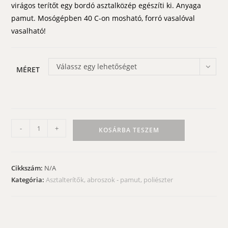
virágos terítőt egy bordó asztalközép egészíti ki. Anyaga
pamut. Mosógépben 40 C-on mosható, forró vasalóval
vasalható!
Válassz egy lehetőséget
MÉRET
Asztalterítő
-
+
KOSÁRBA TESZEM
–
apróvirágos,
bordó
Cikkszám:
N/A
középpel
Kategória:
Asztalterítők, abroszok - pamut, poliészter
mennyiség