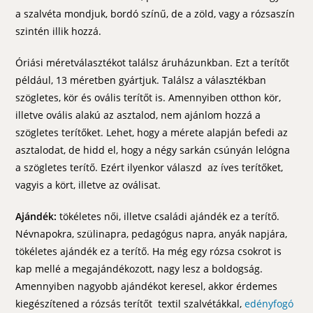
a szalvéta mondjuk, bordó színű, de a zöld, vagy a rózsaszín
szintén illik hozzá.
Óriási méretválasztékot találsz áruházunkban. Ezt a terítőt
például, 13 méretben gyártjuk. Találsz a választékban
szögletes, kör és ovális terítőt is. Amennyiben otthon kör,
illetve ovális alakú az asztalod, nem ajánlom hozzá a
szögletes terítőket. Lehet, hogy a mérete alapján befedi az
asztalodat, de hidd el, hogy a négy sarkán csúnyán lelógna
a szögletes terítő. Ezért ilyenkor válaszd az íves terítőket,
vagyis a kört, illetve az oválisat.
Ajándék:
tökéletes női, illetve családi ajándék ez a terítő.
Névnapokra, szülinapra, pedagógus napra, anyák napjára,
tökéletes ajándék ez a terítő. Ha még egy rózsa csokrot is
kap mellé a megajándékozott, nagy lesz a boldogság.
Amennyiben nagyobb ajándékot keresel, akkor érdemes
kiegészítened a rózsás terítőt textil szalvétákkal,
edényfogó