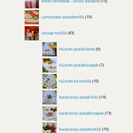
Kifutó termékek - utolsó darabok
15
termék
10
Lemosható asztalterítők
10
termék
83
Ünnepi terítők
83
termék
6
Húsvéti asztali futók
6
termék
7
Húsvéti asztalközepek
7
termék
10
Húsvéti kis terítők
10
termék
14
Karácsonyi asztali futó
14
termék
13
karácsonyi asztalközepek
13
termék
16
Karácsonyi asztalterítők
16
termék