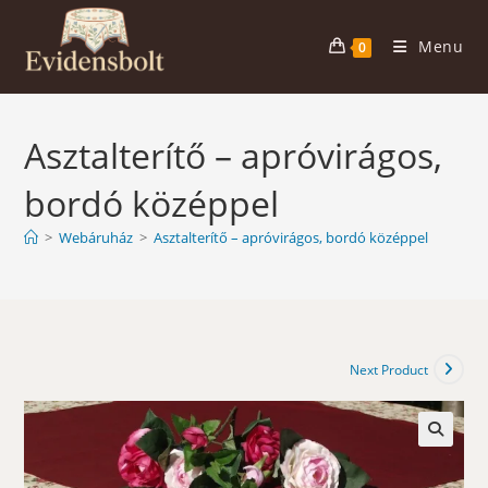
Skip
to
Menu
0
content
Asztalterítő – apróvirágos,
bordó középpel
>
Webáruház
>
Asztalterítő – apróvirágos, bordó középpel
Next Product
🔍