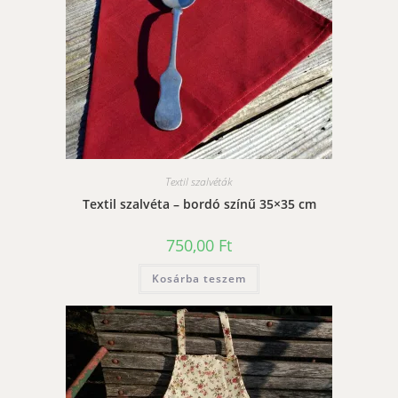
Textil szalvéták
Textil szalvéta – bordó színű 35×35 cm
750,00
Ft
Kosárba teszem