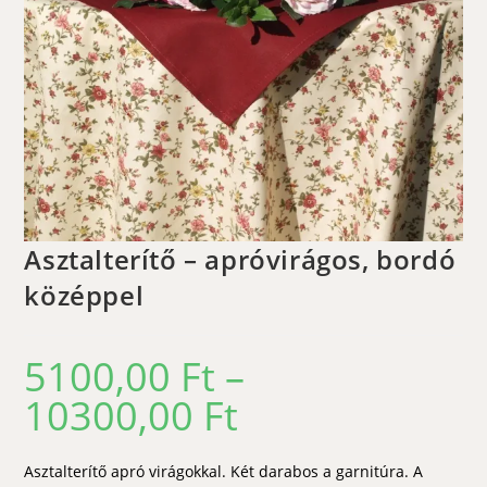
Asztalterítő – apróvirágos, bordó
középpel
5100,00
Ft
–
10300,00
Ft
Ártartomány:
5100,00 Ft
-
10300,00 Ft
Asztalterítő apró virágokkal. Két darabos a garnitúra. A