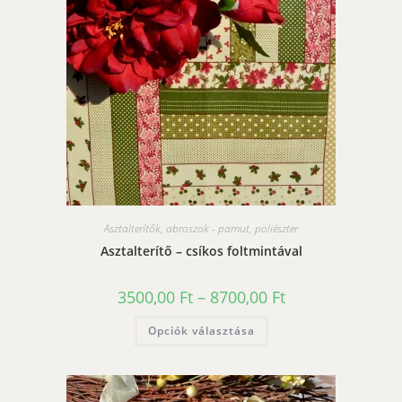
választhatók
ki
Asztalterítők, abroszok - pamut, poliészter
Asztalterítő – csíkos foltmintával
Ártartomány:
3500,00
Ft
–
8700,00
Ft
3500,00 Ft
-
Ennek
Opciók választása
8700,00 Ft
a
terméknek
több
variációja
van.
A