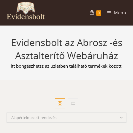
Skip
to
Menu
0
content
Evidensbolt az Abrosz -és
Asztalterítő Webáruház
Itt böngészhetsz az üzletben található termékek között.
Alapértelmezett rendezés