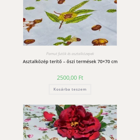
Pamut futók és asztalközepek
Asztalközép terítő – őszi termések 70×70 cm
2500,00
Ft
Kosárba teszem