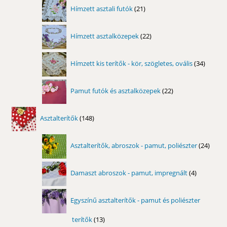
21
Hímzett asztali futók
21
termék
22
Hímzett asztalközepek
22
termék
34
Hímzett kis terítők - kör, szögletes, ovális
34
termék
22
Pamut futók és asztalközepek
22
termék
148
Asztalterítők
148
termék
24
Asztalterítők, abroszok - pamut, poliészter
24
term
4
Damaszt abroszok - pamut, impregnált
4
termék
Egyszínű asztalterítők - pamut és poliészter
terítők
13
13