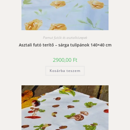
Pamut futók és asztalközepek
Asztali futó terítő – sárga tulipánok 140×40 cm
2900,00
Ft
Kosárba teszem