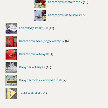
Karácsonyi asztalterítők
16
termék
17
Karácsonyi kis terítők
17
termék
12
Edényfogó kesztyűk
12
termék
6
Karácsonyi edényfogó kesztyűk
6
termék
4
Karácsonyi kötények
4
termék
10
Konyhai kötények
10
termék
7
Konyhai tőrlők - konyharuhák
7
termék
21
Textil szalvéták
21
termék