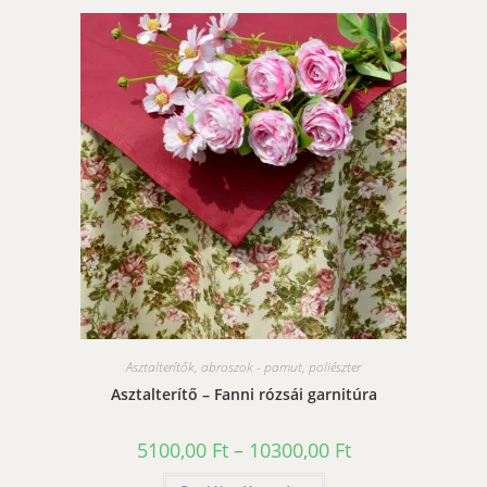
variációja
van.
A
változatok
a
termékoldalon
választhatók
ki
Asztalterítők, abroszok - pamut, poliészter
Asztalterítő – Fanni rózsái garnitúra
Ártartomány:
5100,00
Ft
–
10300,00
Ft
5100,00 Ft
-
Ennek