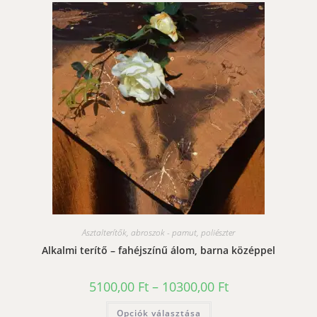
Asztalterítők, abroszok - pamut, poliészter
Alkalmi terítő – fahéjszínű álom, barna középpel
Ártartomány:
5100,00
Ft
–
10300,00
Ft
5100,00 Ft
-
Ennek
Opciók választása
10300,00 Ft
a