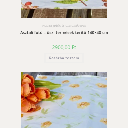
Pamut futók és asztalközepek
Asztali futó – őszi termések terítő 140×40 cm
2900,00
Ft
Kosárba teszem