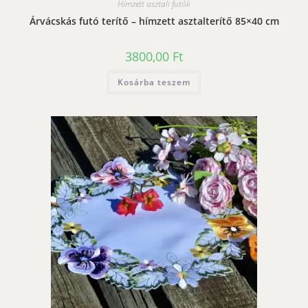
Hímzett asztali futók
Árvácskás futó terítő – hímzett asztalterítő 85×40 cm
3800,00
Ft
Kosárba teszem