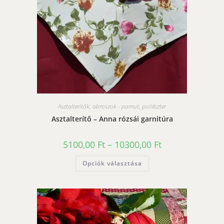
Asztalterítők, abroszok - pamut, poliészter
Asztalterítő – Anna rózsái garnitúra
Ártartomány:
5100,00
Ft
–
10300,00
Ft
5100,00 Ft
-
Ennek
Opciók választása
10300,00 Ft
a
terméknek
több
variációja
van.
A
változatok
a
termékoldalon