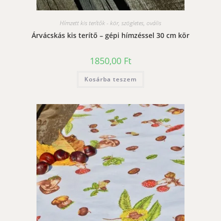
Hímzett kis terítők - kör, szögletes, ovális
Árvácskás kis terítő – gépi hímzéssel 30 cm kör
1850,00
Ft
Kosárba teszem