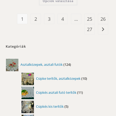
Opciók választása
10300,00 Ft
a
terméknek
több
variációja
van.
1
2
3
4
…
25
26
A
változatok
a
27
termékoldalon
választhatók
ki
Kategóriák
124
Asztalközepek, asztali futók
124
termék
10
Csipke terítők, asztalközepek
10
termék
11
Csipkés asztali futó terítők
11
termék
5
Csipkés kis terítők
5
termék