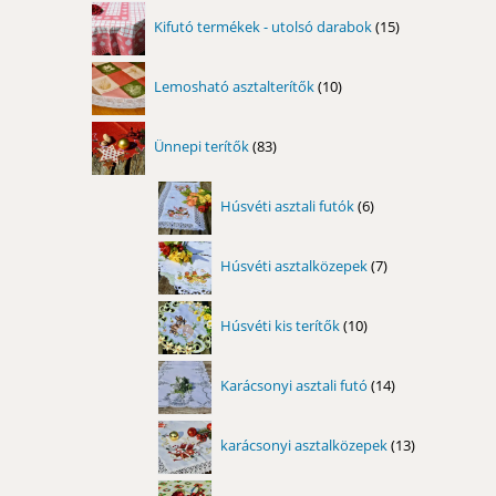
termék
15
Kifutó termékek - utolsó darabok
15
termék
10
Lemosható asztalterítők
10
termék
83
Ünnepi terítők
83
termék
6
Húsvéti asztali futók
6
termék
7
Húsvéti asztalközepek
7
termék
10
Húsvéti kis terítők
10
termék
14
Karácsonyi asztali futó
14
termék
13
karácsonyi asztalközepek
13
termék
16