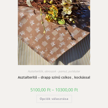
változatok
a
termékoldalon
választhatók
ki
Asztalterítők, abroszok - pamut, poliészter
Asztalterítő – drapp színű csíkos , kockással
Ártartomány:
5100,00
Ft
–
10300,00
Ft
5100,00 Ft
-
Ennek
Opciók választása
10300,00 Ft
a
terméknek
több