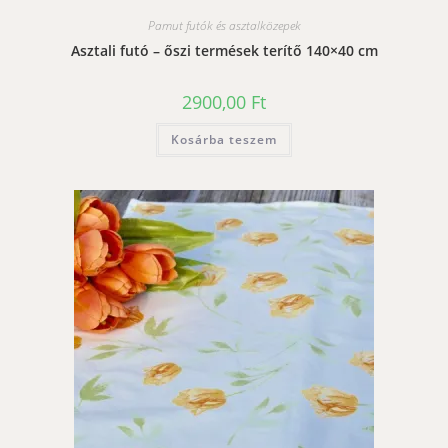
Pamut futók és asztalközepek
Asztali futó – őszi termések terítő 140×40 cm
2900,00
Ft
Kosárba teszem