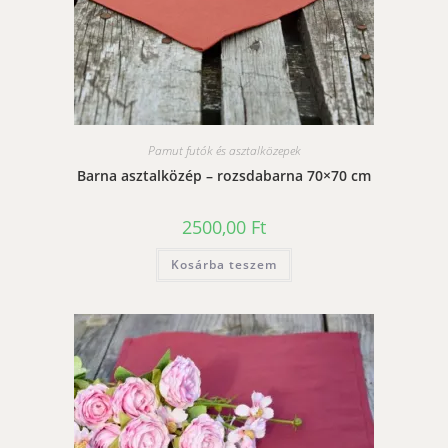
Pamut futók és asztalközepek
Barna asztalközép – rozsdabarna 70×70 cm
2500,00
Ft
Kosárba teszem