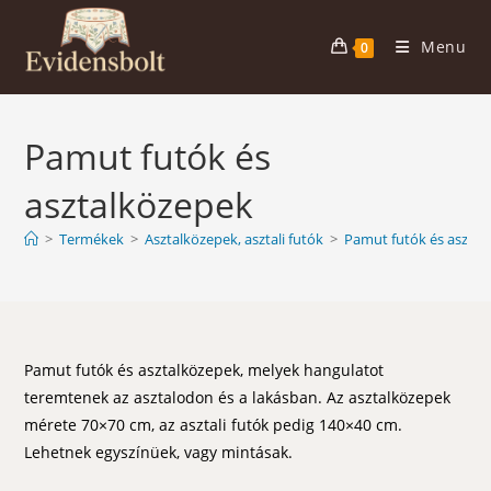
Skip
to
Menu
0
content
Pamut futók és
asztalközepek
>
Termékek
>
Asztalközepek, asztali futók
>
Pamut futók és asztal
Pamut futók és asztalközepek, melyek hangulatot
teremtenek az asztalodon és a lakásban. Az asztalközepek
mérete 70×70 cm, az asztali futók pedig 140×40 cm.
Lehetnek egyszínüek, vagy mintásak.