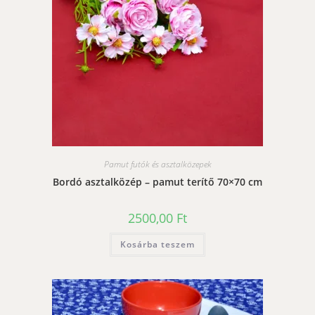
Pamut futók és asztalközepek
Bordó asztalközép – pamut terítő 70×70 cm
2500,00
Ft
Kosárba teszem