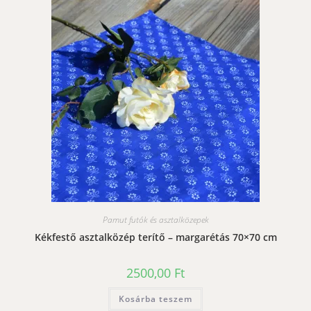
Pamut futók és asztalközepek
Kékfestő asztalközép terítő – margarétás 70×70 cm
2500,00
Ft
Kosárba teszem