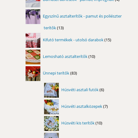
termék
Egyszínű asztalterítők - pamut és poliészter
terítők
13
13
termék
15
Kifutó termékek - utolsó darabok
15
termék
10
Lemosható asztalterítők
10
termék
83
Ünnepi terítők
83
termék
6
Húsvéti asztali futók
6
termék
7
Húsvéti asztalközepek
7
termék
10
Húsvéti kis terítők
10
termék
14