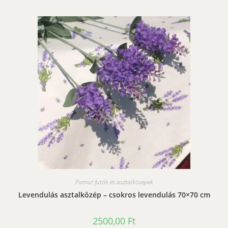
Pamut futók és asztalközepek
Levendulás asztalközép – csokros levendulás 70×70 cm
2500,00
Ft