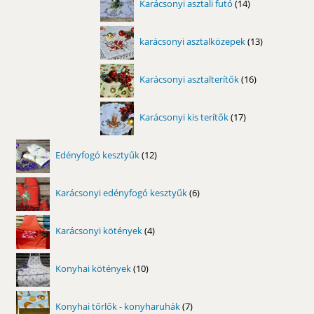
Karácsonyi asztali futó
14
termék
13
karácsonyi asztalközepek
13
termék
16
Karácsonyi asztalterítők
16
termék
17
Karácsonyi kis terítők
17
termék
12
Edényfogó kesztyűk
12
termék
6
Karácsonyi edényfogó kesztyűk
6
termék
4
Karácsonyi kötények
4
termék
10
Konyhai kötények
10
termék
7
Konyhai tőrlők - konyharuhák
7