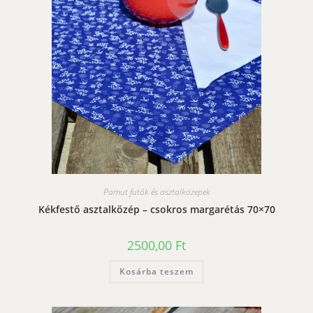
Pamut futók és asztalközepek
Kékfestő asztalközép – csokros margarétás 70×70
2500,00
Ft
Kosárba teszem