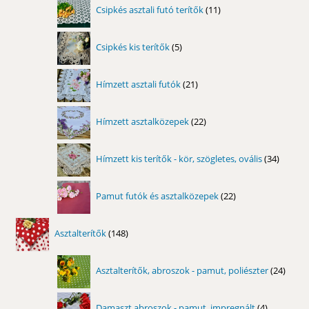
11
Csipkés asztali futó terítők
11
termék
5
Csipkés kis terítők
5
termék
21
Hímzett asztali futók
21
termék
22
Hímzett asztalközepek
22
termék
34
Hímzett kis terítők - kör, szögletes, ovális
34
termék
22
Pamut futók és asztalközepek
22
termék
148
Asztalterítők
148
termék
24
Asztalterítők, abroszok - pamut, poliészter
24
term
4
Damaszt abroszok - pamut, impregnált
4