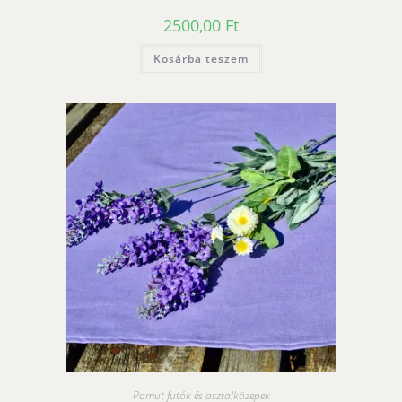
2500,00
Ft
Kosárba teszem
Pamut futók és asztalközepek