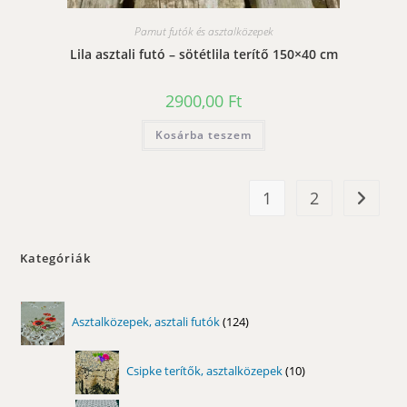
Pamut futók és asztalközepek
Lila asztali futó – sötétlila terítő 150×40 cm
2900,00
Ft
Kosárba teszem
1
2
Kategóriák
124
Asztalközepek, asztali futók
124
termék
10
Csipke terítők, asztalközepek
10
termék