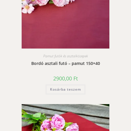
Pamut futók és asztalközepek
Bordó asztali futó – pamut 150×40
2900,00
Ft
Kosárba teszem