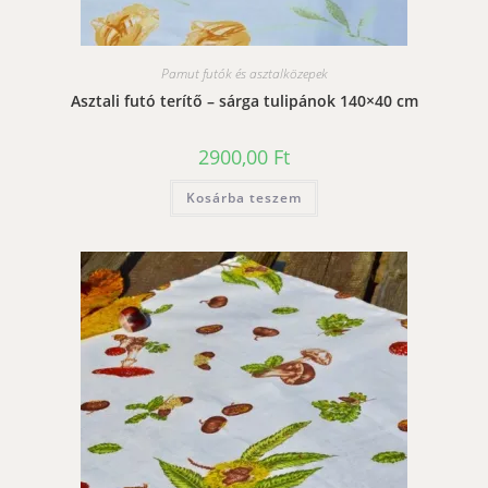
Pamut futók és asztalközepek
Asztali futó terítő – sárga tulipánok 140×40 cm
2900,00
Ft
Kosárba teszem