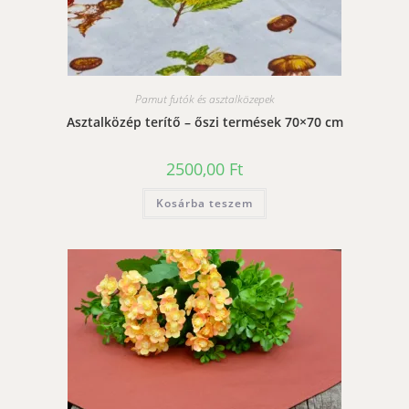
Pamut futók és asztalközepek
Asztalközép terítő – őszi termések 70×70 cm
2500,00
Ft
Kosárba teszem