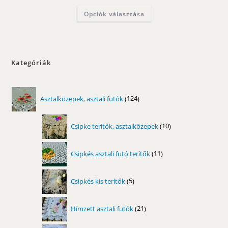
5100,00 Ft
-
Ennek
Opciók választása
10300,00 Ft
a
terméknek
több
variációja
van.
A
változatok
Kategóriák
a
termékoldalon
választhatók
ki
124
Asztalközepek, asztali futók
124
termék
10
Csipke terítők, asztalközepek
10
termék
11
Csipkés asztali futó terítők
11
termék
5
Csipkés kis terítők
5
termék
21
Hímzett asztali futók
21
termék