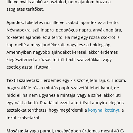
illetve ovális alakú az asztalod, nem ajánlom hozzá a
szögletes terítőket.
Ajándék:
tökéletes női, illetve családi ajándék ez a terítő.
Névnapokra, szülinapra, pedagógus napra, anyák napjára,
tökéletes ajándék ez a terítő. Ha még egy rózsa csokrot is
kap mellé a megajándékozott, nagy lesz a boldogság.
Amennyiben nagyobb ajándékot keresel, akkor érdemes
kiegészítened a rózsás terítőt textil szalvétákkal, vagy
esetleg asztali futóval,
Textil szalvéták:
– érdemes egy kis szót ejteni rájuk. Tudom,
hogy sokféle rózsa mintás papír szalvétát lehet kapni, de
hidd el, ha nem ugyanez a mintája, vagy a színe, akkor üti
egymást a kettő. Ráadásul ezzel a terítővel annyira elegáns
asztalokat teríthetsz, hogy megérdemli a
konyhai kötényt,
a
textil szalvétákat.
Mosása:
Anyaga pamut, mosógépben érdemes mosni 40 C-