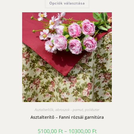
Opciók választása
8700,00 Ft
a
terméknek
több
variációja
van.
A
változatok
a
termékoldalon
választhatók
ki
Asztalterítők, abroszok - pamut, poliészter
Asztalterítő – Fanni rózsái garnitúra
Ártartomány:
5100,00
Ft
–
10300,00
Ft