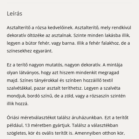
Leírás
Asztalterítő a rózsa kedvelőinek. Asztalterítő, mely rendkívül
dekoratív öltözéke az asztalnak. Szinte minden lakásba illik,
legyen a bútor fehér, vagy barna. Illik a fehér falakhoz, de a
színesekhez egyaránt.
Ez a terítő nagyon mutatós, nagyon dekoratív. A mintája
olyan látványos, hogy azt hiszem mindenkit megragad
majd. Színes tányérokkal és színben hozzáillő textil
szalvétákkal, pazar asztalt teríthetsz. Legyen a szalvéta
mondjuk, bordó színű, de a zöld, vagy a rózsaszín szintén
illik hozzá.
Óriási méretválasztékot találsz áruházunkban. Ezt a terítőt
például, 13 méretben gyártjuk. Találsz a választékban
szögletes, kör és ovális terítőt is. Amennyiben otthon kör,