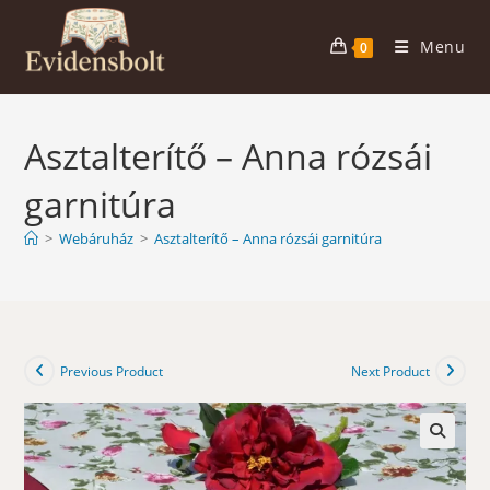
Skip
to
Menu
0
content
Asztalterítő – Anna rózsái
garnitúra
>
Webáruház
>
Asztalterítő – Anna rózsái garnitúra
Previous Product
Next Product
🔍