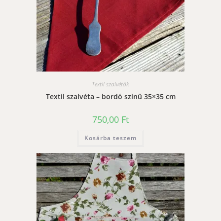
Textil szalvéták
Textil szalvéta – bordó színű 35×35 cm
750,00
Ft
Kosárba teszem