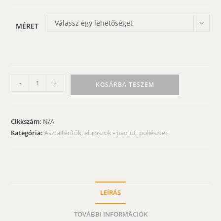
Válassz egy lehetőséget
MÉRET
Asztalterítő
-
+
KOSÁRBA TESZEM
-
Anna
rózsái
Cikkszám:
N/A
garnitúra
Kategória:
Asztalterítők, abroszok - pamut, poliészter
mennyiség
LEÍRÁS
TOVÁBBI INFORMÁCIÓK