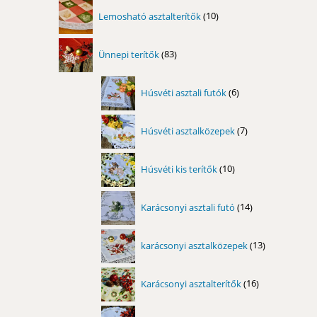
10
Lemosható asztalterítők
10
termék
83
Ünnepi terítők
83
termék
6
Húsvéti asztali futók
6
termék
7
Húsvéti asztalközepek
7
termék
10
Húsvéti kis terítők
10
termék
14
Karácsonyi asztali futó
14
termék
13
karácsonyi asztalközepek
13
termék
16
Karácsonyi asztalterítők
16
termék
17