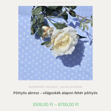
terméknek
több
variációja
van.
A
változatok
a
termékoldalon
választhatók
ki
Asztalterítők, abroszok - pamut, poliészter
Pöttyös abrosz – világoskék alapon fehér pöttyös
Ártartomány:
3500,00
Ft
–
8700,00
Ft
3500,00 Ft
-
Ennek