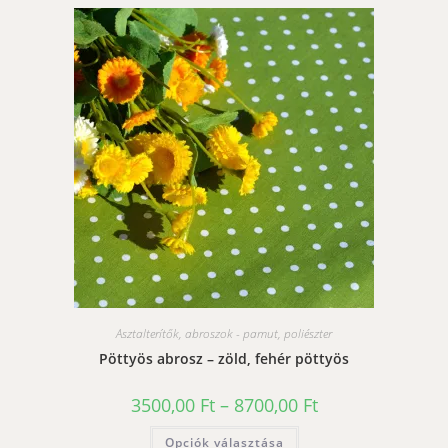
Asztalterítők, abroszok - pamut, poliészter
Pöttyös abrosz – zöld, fehér pöttyös
Ártartomány:
3500,00
Ft
–
8700,00
Ft
3500,00 Ft
-
Ennek
Opciók választása
8700,00 Ft
a