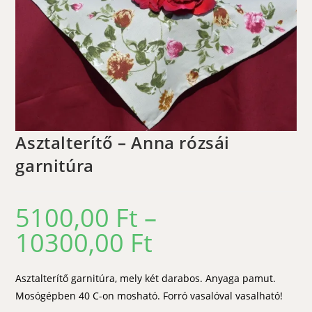
Asztalterítő – Anna rózsái
garnitúra
5100,00
Ft
–
10300,00
Ft
Ártartomány:
5100,00 Ft
-
10300,00 Ft
Asztalterítő garnitúra, mely két darabos. Anyaga pamut.
Mosógépben 40 C-on mosható. Forró vasalóval vasalható!