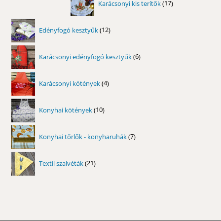
Karácsonyi kis terítők
17
termék
12
Edényfogó kesztyűk
12
termék
6
Karácsonyi edényfogó kesztyűk
6
termék
4
Karácsonyi kötények
4
termék
10
Konyhai kötények
10
termék
7
Konyhai tőrlők - konyharuhák
7
termék
21
Textil szalvéták
21
termék