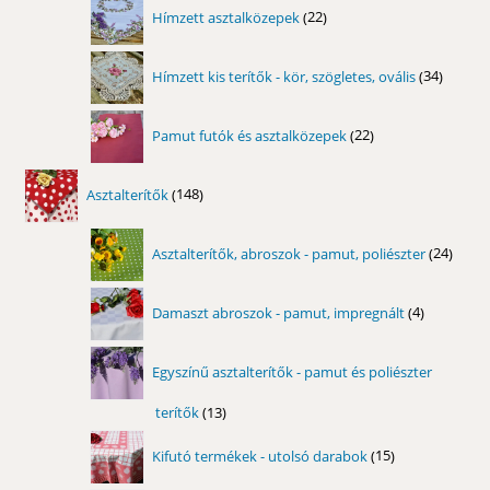
22
Hímzett asztalközepek
22
termék
34
Hímzett kis terítők - kör, szögletes, ovális
34
termék
22
Pamut futók és asztalközepek
22
termék
148
Asztalterítők
148
termék
24
Asztalterítők, abroszok - pamut, poliészter
24
term
4
Damaszt abroszok - pamut, impregnált
4
termék
Egyszínű asztalterítők - pamut és poliészter
terítők
13
13
termék
15
Kifutó termékek - utolsó darabok
15
termék