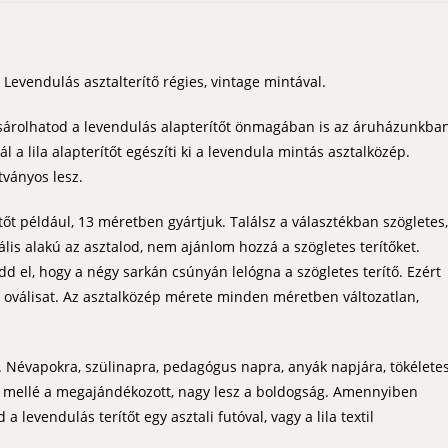
Levendulás asztalterítő régies, vintage mintával.
ásárolhatod a levendulás alapterítőt önmagában is az áruházunkban
 a lila alapterítőt egészíti ki a levendula mintás asztalközép.
tványos lesz.
tőt például, 13 méretben gyártjuk. Találsz a választékban szögletes,
vális alakú az asztalod, nem ajánlom hozzá a szögletes terítőket.
dd el, hogy a négy sarkán csúnyán lelógna a szögletes terítő. Ezért
e az oválisat. Az asztalközép mérete minden méretben változatlan,
ítő. Névapokra, szülinapra, pedagógus napra, anyák napjára, tökélete
ap mellé a megajándékozott, nagy lesz a boldogság. Amennyiben
levendulás terítőt egy asztali futóval, vagy a lila textil