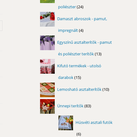
poliészter
24
24
termék
Damaszt abroszok - pamut,
impregnált
4
4
termék
Egyszínű asztalterítők - pamut
és poliészter terítők
13
13
termék
Kifutó termékek - utolsó
darabok
15
15
termék
10
Lemosható asztalterítők
10
termék
83
Ünnepi terítők
83
termék
Húsvéti asztali futók
6
6