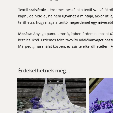
Textil szalvéták:
– érdemes beszélni a textil szalvétákról
kapni, de hidd el, ha nem ugyanez a mintája, akkor üti e
teríthetsz, hogy maga a terítő megérdemel egy mívesebb 
Mosása:
Anyaga pamut, mosógépben érdemes mosni 40 C-o
kezelésükről. Érdemes folteltávolító adalékanyagot használ
Márpedig használat közben, ez szinte elkerülhetetlen. Fo
Érdekelhetnek még…