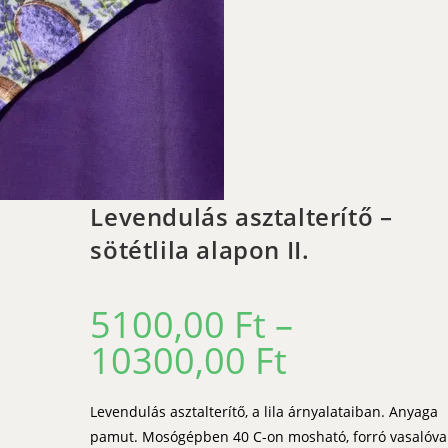
Levendulás asztalterítő –
sötétlila alapon II.
5100,00
Ft
–
10300,00
Ft
Ártartomány:
5100,00 Ft
-
10300,00 Ft
Levendulás asztalterítő, a lila árnyalataiban. Anyaga
pamut. Mosógépben 40 C-on mosható, forró vasalóva