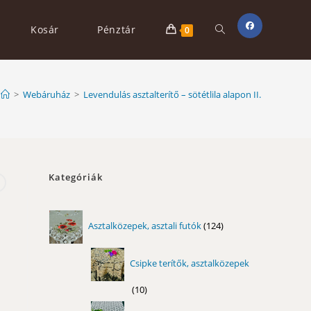
Toggle
Kosár
Pénztár
0
website
>
Webáruház
>
Levendulás asztalterítő – sötétlila alapon II.
search
Kategóriák
124
Asztalközepek, asztali futók
124
termék
Csipke terítők, asztalközepek
10
10
termék
11