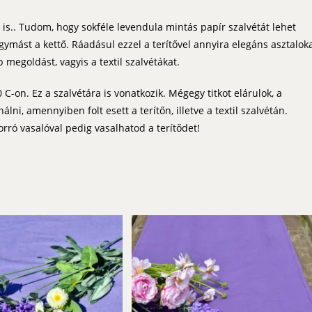
 is.. Tudom, hogy sokféle levendula mintás papír szalvétát lehet
gymást a kettő. Ráadásul ezzel a terítővel annyira elegáns asztalok
megoldást, vagyis a textil szalvétákat.
n. Ez a szalvétára is vonatkozik. Mégegy titkot elárulok, a
ni, amennyiben folt esett a terítőn, illetve a textil szalvétán.
rró vasalóval pedig vasalhatod a terítődet!