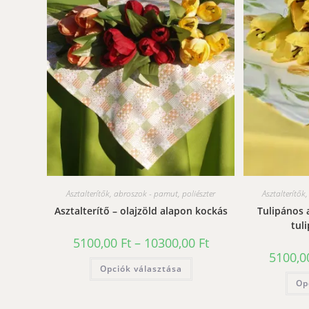
Asztalterítők, abroszok - pamut, poliészter
Asztalterítők
Asztalterítő – olajzöld alapon kockás
Tulipános a
tul
Ártartomány:
5100,00
Ft
–
10300,00
Ft
5100,00 Ft
5100,
-
Ennek
Opciók választása
10300,00 Ft
a
terméknek
Op
több
variációja