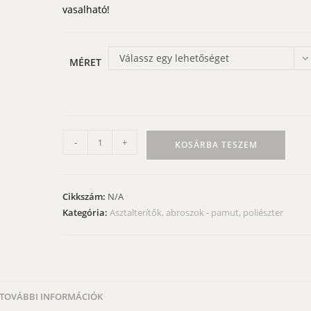
vasalható!
Válassz egy lehetőséget
MÉRET
Levendulás
-
+
KOSÁRBA TESZEM
asztalterítő
-
sötétlila
Cikkszám:
N/A
alapon
Kategória:
Asztalterítők, abroszok - pamut, poliészter
II.
mennyiség
TOVÁBBI INFORMÁCIÓK