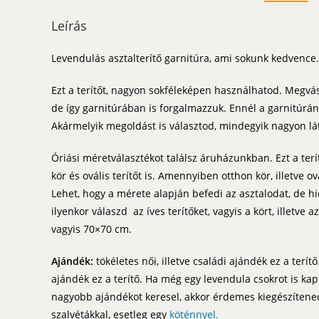
Leírás
Levendulás asztalterítő garnitúra, ami sokunk kedvence. 
Ezt a terítőt, nagyon sokféleképen használhatod. Megv
de így garnitúrában is forgalmazzuk. Ennél a garnitúránál
Akármelyik megoldást is választod, mindegyik nagyon lá
Óriási méretválasztékot találsz áruházunkban. Ezt a terí
kör és ovális terítőt is. Amennyiben otthon kör, illetve o
Lehet, hogy a mérete alapján befedi az asztalodat, de hi
ilyenkor válaszd az íves terítőket, vagyis a kört, illetv
vagyis 70×70 cm.
Ajándék:
tökéletes női, illetve családi ajándék ez a ter
ajándék ez a terítő. Ha még egy levendula csokrot is k
nagyobb ajándékot keresel, akkor érdemes kiegészítened a 
szalvétákkal, esetleg egy
köténnyel.