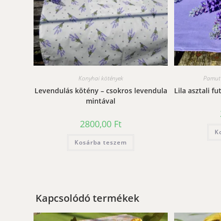
Konyhai kötények
Pamut 
Levendulás kötény – csokros levendula
Lila asztali f
mintával
2800,00
Ft
K
Kosárba teszem
Kapcsolódó termékek