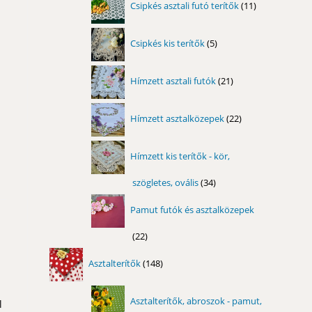
Csipkés asztali futó terítők
11
termék
5
Csipkés kis terítők
5
termék
21
Hímzett asztali futók
21
termék
22
Hímzett asztalközepek
22
termék
Hímzett kis terítők - kör,
szögletes, ovális
34
34
termék
Pamut futók és asztalközepek
22
22
termék
148
Asztalterítők
148
termék
Asztalterítők, abroszok - pamut,
l