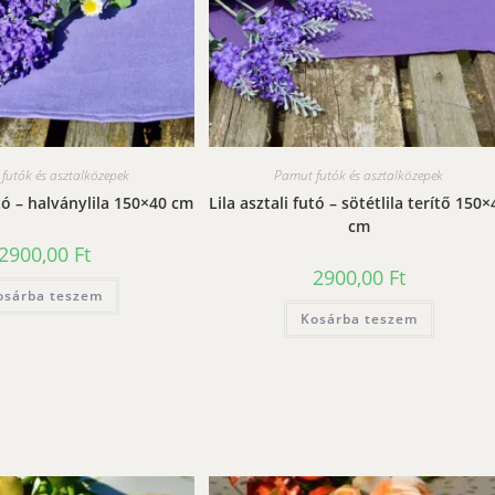
futók és asztalközepek
Pamut futók és asztalközepek
utó – halványlila 150×40 cm
Lila asztali futó – sötétlila terítő 150×
cm
2900,00
Ft
2900,00
Ft
osárba teszem
Kosárba teszem