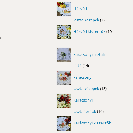
termék
Húsvéti
asztalközepek
7
7
termék
Húsvéti kis terítők
10
,
10
termék
Karácsonyi asztali
futó
14
14
termék
karácsonyi
asztalközepek
13
13
termék
Karácsonyi
s
asztalterítők
16
16
termék
Karácsonyi kis terítők