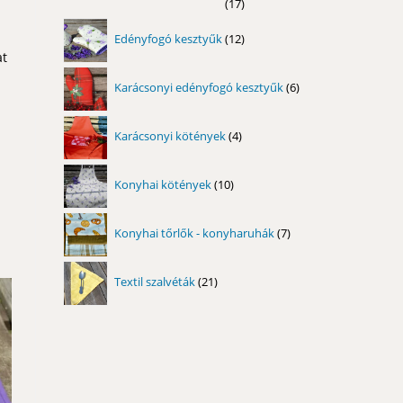
17
17
termék
12
Edényfogó kesztyűk
12
termék
at
6
Karácsonyi edényfogó kesztyűk
6
termék
4
Karácsonyi kötények
4
termék
10
Konyhai kötények
10
termék
7
Konyhai tőrlők - konyharuhák
7
termék
21
Textil szalvéták
21
termék