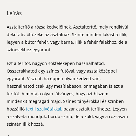
Leírás
Asztalterítő a rózsa kedvelőinek. Asztalterítő, mely rendkívül
dekoratív öltözéke az asztalnak. Szinte minden lakásba illik,
legyen a bútor fehér, vagy barna. Illik a fehér falakhoz, de a
színesekhez egyaránt.
Ezt a terítőt, nagyon sokféleképen használhatod.
Összerakhatod egy színes futóval, vagy asztalközéppel
egyaránt. Viszont, ha éppen olyan kedved van,
használhatod csak úgy mezítlábason, önmagában is ezt a
terítőt. A mintája olyan látványos, hogy azt hiszem
mindenkit megragad majd. Színes tányérokkal és színben
hozzáillő
textil szalvétákkal,
pazar asztalt teríthetsz. Legyen
a szalvéta mondjuk, bordó színű, de a zöld, vagy a rózsaszín
szintén illik hozzá.