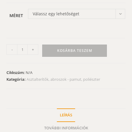
Válassz egy lehetőséget
MÉRET
Asztalterítő
-
+
KOSÁRBA TESZEM
-
Fanni
rózsái
Cikkszám:
N/A
garnitúra
Kategória:
Asztalterítők, abroszok - pamut, poliészter
mennyiség
LEÍRÁS
TOVÁBBI INFORMÁCIÓK