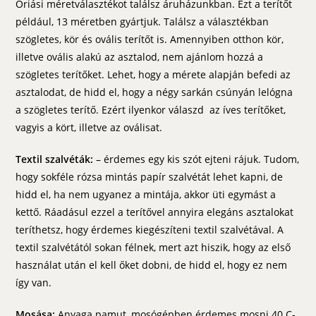
Óriási méretválasztékot találsz áruházunkban. Ezt a terítőt
például, 13 méretben gyártjuk. Találsz a választékban
szögletes, kör és ovális terítőt is. Amennyiben otthon kör,
illetve ovális alakú az asztalod, nem ajánlom hozzá a
szögletes terítőket. Lehet, hogy a mérete alapján befedi az
asztalodat, de hidd el, hogy a négy sarkán csúnyán lelógna
a szögletes terítő. Ezért ilyenkor válaszd az íves terítőket,
vagyis a kört, illetve az oválisat.
Textil szalvéták:
– érdemes egy kis szót ejteni rájuk. Tudom,
hogy sokféle rózsa mintás papír szalvétát lehet kapni, de
hidd el, ha nem ugyanez a mintája, akkor üti egymást a
kettő. Ráadásul ezzel a terítővel annyira elegáns asztalokat
teríthetsz, hogy érdemes kiegészíteni textil szalvétával. A
textil szalvétától sokan félnek, mert azt hiszik, hogy az első
használat után el kell őket dobni, de hidd el, hogy ez nem
így van.
Mosása:
Anyaga pamut, mosógépben érdemes mosni 40 C-