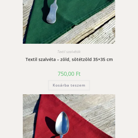
Textil szalvéták
Textil szalvéta – zöld, sötétzöld 35×35 cm
750,00
Ft
Kosárba teszem