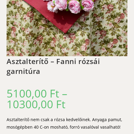
Asztalterítő – Fanni rózsái
garnitúra
5100,00
Ft
–
10300,00
Ft
Ártartomány:
5100,00 Ft
-
10300,00 Ft
Asztalterítő nem csak a rózsa kedvelőinek. Anyaga pamut,
mosógépben 40 C-on mosható, forró vasalóval vasalható!