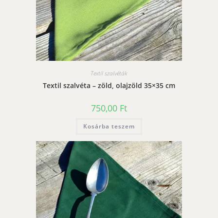
Textil szalvéták
Textil szalvéta – zöld, olajzöld 35×35 cm
750,00
Ft
Kosárba teszem