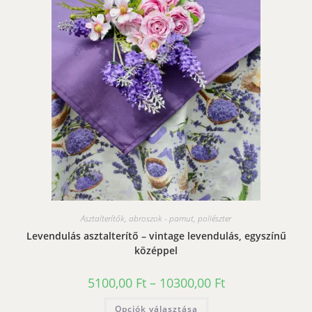
Asztalterítők, abroszok - pamut, poliészter
Levendulás asztalterítő – vintage levendulás, egyszínű
középpel
Ártartomány:
5100,00
Ft
–
10300,00
Ft
5100,00 Ft
-
Ennek
Opciók választása
10300,00 Ft
a