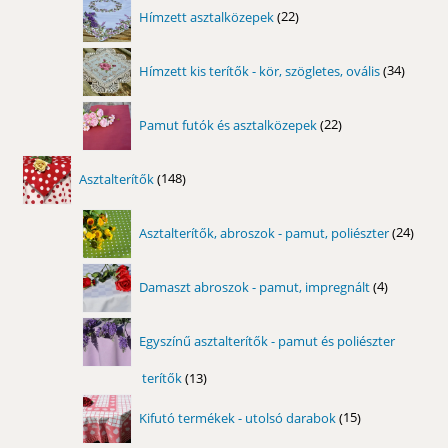
22
Hímzett asztalközepek
22
termék
34
Hímzett kis terítők - kör, szögletes, ovális
34
termék
22
Pamut futók és asztalközepek
22
termék
148
Asztalterítők
148
termék
24
Asztalterítők, abroszok - pamut, poliészter
24
term
4
Damaszt abroszok - pamut, impregnált
4
termék
Egyszínű asztalterítők - pamut és poliészter
terítők
13
13
termék
15
Kifutó termékek - utolsó darabok
15
termék