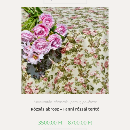
terméknek
több
variációja
van.
A
változatok
a
termékoldalon
választhatók
ki
Asztalterítők, abroszok - pamut, poliészter
Rózsás abrosz – Fanni rózsái terítő
Ártartomány:
3500,00
Ft
–
8700,00
Ft
3500,00 Ft
-