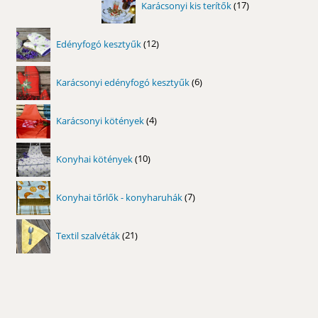
Karácsonyi kis terítők
17
termék
12
Edényfogó kesztyűk
12
termék
6
Karácsonyi edényfogó kesztyűk
6
termék
4
Karácsonyi kötények
4
termék
10
Konyhai kötények
10
termék
7
Konyhai tőrlők - konyharuhák
7
termék
21
Textil szalvéták
21
termék