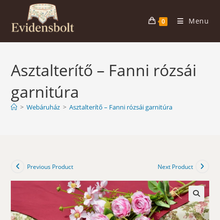
Skip
to
Menu
0
content
Asztalterítő – Fanni rózsái
garnitúra
>
Webáruház
>
Asztalterítő – Fanni rózsái garnitúra
Previous Product
Next Product
🔍