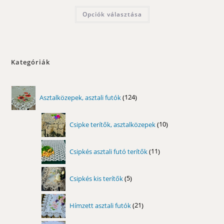
5100,00 Ft
-
Ennek
Opciók választása
10300,00 Ft
a
terméknek
több
variációja
van.
A
változatok
Kategóriák
a
termékoldalon
választhatók
ki
124
Asztalközepek, asztali futók
124
termék
10
Csipke terítők, asztalközepek
10
termék
11
Csipkés asztali futó terítők
11
termék
5
Csipkés kis terítők
5
termék
21
Hímzett asztali futók
21
termék