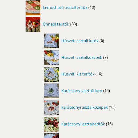
10
Lemosható asztalterítők
10
termék
83
Ünnepi terítők
83
termék
6
Húsvéti asztali futók
6
termék
7
Húsvéti asztalközepek
7
termék
10
Húsvéti kis terítők
10
termék
14
Karácsonyi asztali futó
14
termék
13
karácsonyi asztalközepek
13
termék
16
Karácsonyi asztalterítők
16
termék
17