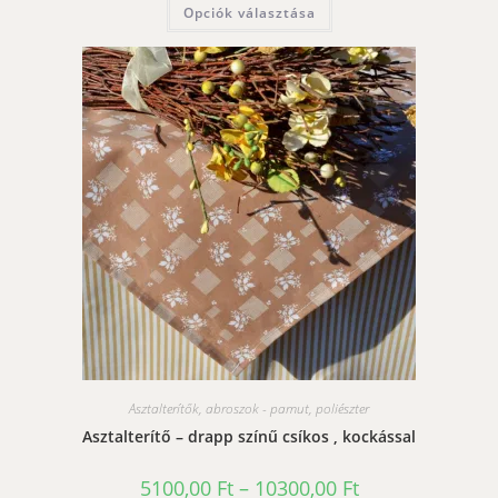
Ennek
Opciók választása
8700,00 Ft
a
terméknek
több
variációja
van.
A
változatok
a
termékoldalon
választhatók
ki
Asztalterítők, abroszok - pamut, poliészter
Asztalterítő – drapp színű csíkos , kockással
Ártartomány:
5100,00
Ft
–
10300,00
Ft