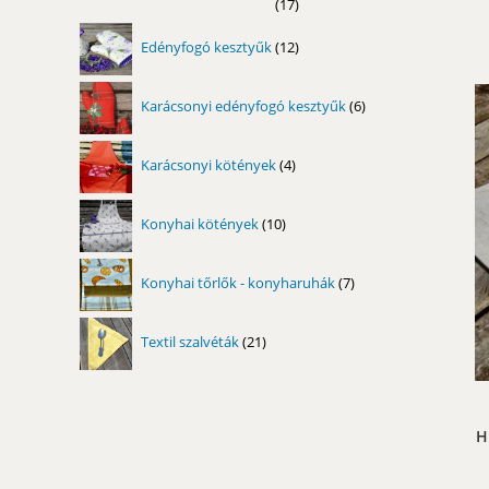
17
17
termék
12
Edényfogó kesztyűk
12
termék
6
Karácsonyi edényfogó kesztyűk
6
termék
4
Karácsonyi kötények
4
termék
10
Konyhai kötények
10
termék
7
Konyhai tőrlők - konyharuhák
7
termék
21
Textil szalvéták
21
termék
H