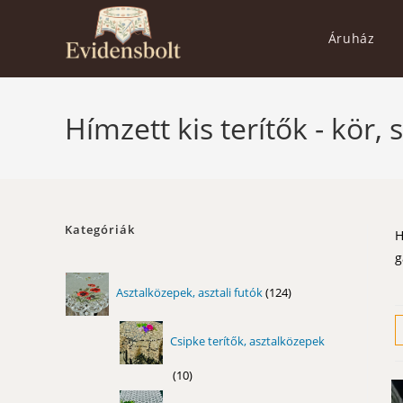
Skip
to
Áruház
content
Hímzett kis terítők - kör, 
Kategóriák
H
g
124
Asztalközepek, asztali futók
124
termék
Csipke terítők, asztalközepek
10
10
termék
11