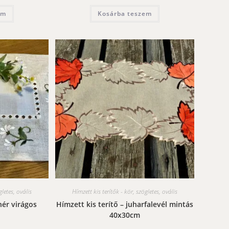
em
Kosárba teszem
gletes, ovális
Hímzett kis terítők - kör, szögletes, ovális
hér virágos
Hímzett kis terítő – juharfalevél mintás
40x30cm