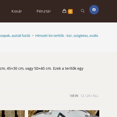
Toggle
Kosár
Pénztár
0
website
zepek, asztali futók
>
Hímzett kis terítők - kör, szögletes, ovális
search
 cm, 45×30 cm, vagy 50×40 cm. Ezek a terítők egy
VIEW:
12
24
ALL