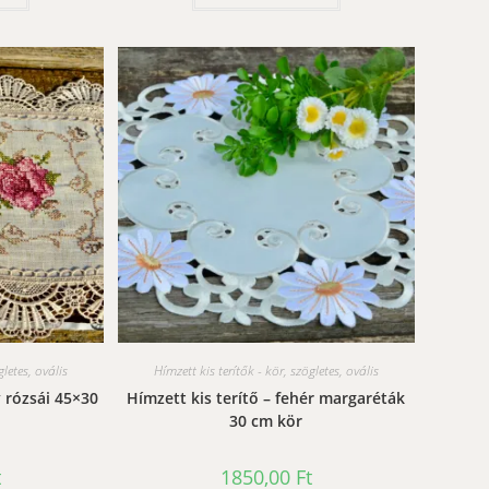
gletes, ovális
Hímzett kis terítők - kör, szögletes, ovális
y rózsái 45×30
Hímzett kis terítő – fehér margaréták
30 cm kör
t
1850,00
Ft