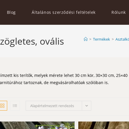
Blog
Általános szerződési feltételek
Rólunk
szögletes, ovális
>
Termékek
>
Asztalkö
ímzett kis terítők, melyek mérete lehet 30 cm kör, 30×30 cm, 25×40
arnitúrához tartoznak, de megvásárolhatóak szólóban is.
Alapértelmezett rendezés