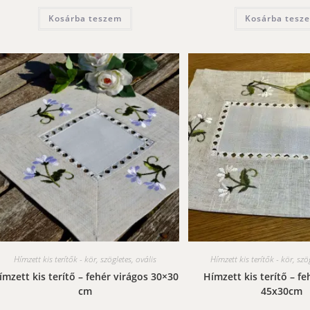
Kosárba teszem
Kosárba tesz
Hímzett kis terítők - kör, szögletes, ovális
Hímzett kis terítők - kör, szö
ímzett kis terítő – fehér virágos 30×30
Hímzett kis terítő – fe
cm
45x30cm