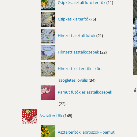
Csipkés asztali futó terítők
11
termék
5
Csipkés kis terítők
5
termék
21
Hímzett asztali futók
21
termék
22
Hímzett asztalközepek
22
termék
Hímzett kis terítők - kör,
szögletes, ovális
34
34
termék
Á
Pamut futók és asztalközepek
22
22
termék
148
Asztalterítők
148
termék
Asztalterítők, abroszok - pamut,