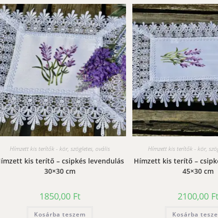
Hímzett kis terítők - kör, szögletes, ovális
Hímzett kis terítők - kör, szö
ímzett kis terítő – csipkés levendulás
Hímzett kis terítő – csip
30×30 cm
45×30 cm
1850,00
Ft
2100,00
F
Kosárba teszem
Kosárba tesz