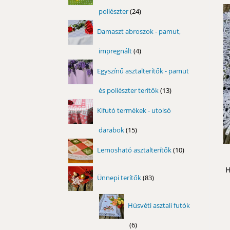
poliészter
24
24
termék
Damaszt abroszok - pamut,
impregnált
4
4
termék
Egyszínű asztalterítők - pamut
és poliészter terítők
13
13
termék
Kifutó termékek - utolsó
darabok
15
15
termék
10
Lemosható asztalterítők
10
termék
H
83
Ünnepi terítők
83
termék
Húsvéti asztali futók
6
6