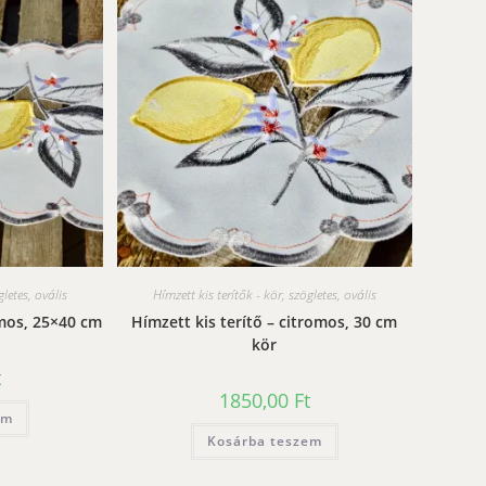
gletes, ovális
Hímzett kis terítők - kör, szögletes, ovális
omos, 25×40 cm
Hímzett kis terítő – citromos, 30 cm
kör
t
1850,00
Ft
em
Kosárba teszem