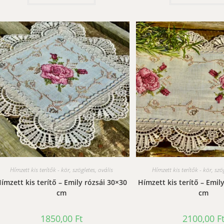
Hímzett kis terítők - kör, szögletes, ovális
Hímzett kis terítők - kör, szö
ímzett kis terítő – Emily rózsái 30×30
Hímzett kis terítő – Emil
cm
cm
1850,00
Ft
2100,00
F