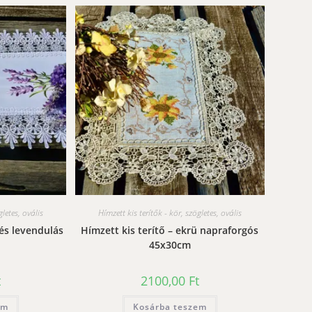
gletes, ovális
Hímzett kis terítők - kör, szögletes, ovális
kés levendulás
Hímzett kis terítő – ekrü napraforgós
45x30cm
t
2100,00
Ft
em
Kosárba teszem