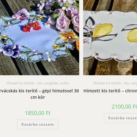
Hímzett kis terítők - kör, szögletes, ovális
Hímzett kis terítők - kör, szö
rvácskás kis terítő – gépi hímzéssel 30
Hímzett kis terítő – citr
cm kör
2100,00
F
1850,00
Ft
Kosárba tesz
Kosárba teszem