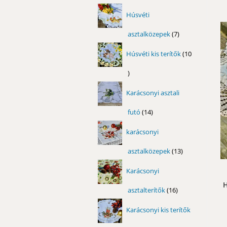
termék
Húsvéti
asztalközepek
7
7
termék
Húsvéti kis terítők
10
10
termék
Karácsonyi asztali
futó
14
14
termék
karácsonyi
asztalközepek
13
13
termék
Karácsonyi
H
asztalterítők
16
16
termék
Karácsonyi kis terítők