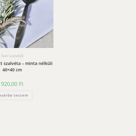
Textil szalvéták
 szalvéta – minta nélküli
40×40 cm
920,00
Ft
osárba teszem