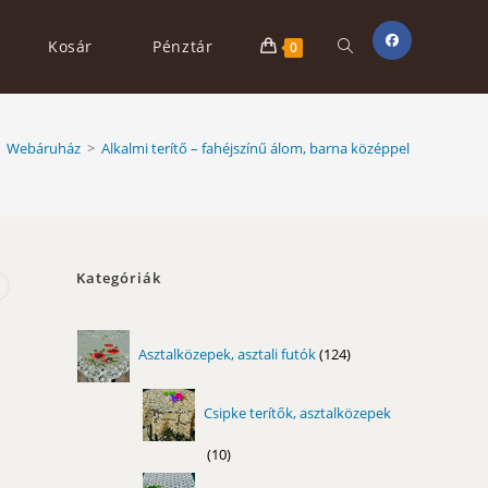
Toggle
Kosár
Pénztár
0
website
Webáruház
>
Alkalmi terítő – fahéjszínű álom, barna középpel
search
Kategóriák
124
Asztalközepek, asztali futók
124
termék
Csipke terítők, asztalközepek
10
10
termék
11