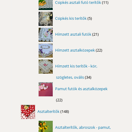
Csipkés asztali futó terítők
11
termék
5
Csipkés kis terítők
5
termék
21
Hímzett asztali futók
21
termék
22
Hímzett asztalközepek
22
termék
Hímzett kis terítők - kör,
szögletes, ovális
34
34
termék
Pamut futók és asztalközepek
22
22
termék
148
Asztalterítők
148
termék
Asztalterítők, abroszok - pamut,