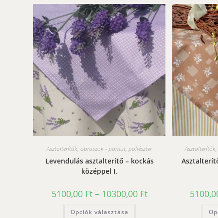
Asztalterítők, abroszok - pamut, poliészter
Asztalterítők
Levendulás asztalterítő – kockás
Asztalterít
középpel I.
Ártartomány:
5100,00
Ft
–
10300,00
Ft
5100,
5100,00 Ft
-
Ennek
Opciók választása
10300,00 Ft
Op
a