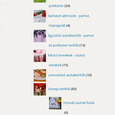
r
poliészter
24
24
termék
Damaszt abroszok - pamut,
impregnált
4
4
termék
Egyszínű asztalterítők - pamut
és poliészter terítők
13
13
termék
Kifutó termékek - utolsó
darabok
15
15
termék
10
Lemosható asztalterítők
10
termék
83
Ünnepi terítők
83
termék
Húsvéti asztali futók
6
6