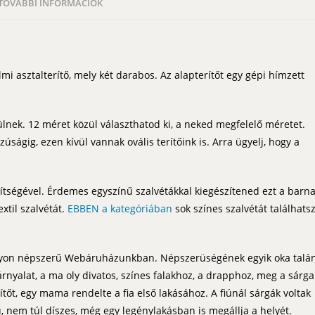
TOVÁBBI INFORMÁCIÓK
mi asztalterítő, mely két darabos. Az alapterítőt egy gépi hímzett
zülnek. 12 méret közül választhatod ki, a neked megfelelő méretet.
úságig, ezen kívül vannak ovális terítőink is. Arra ügyelj, hogy a
gítségével. Érdemes egyszínű szalvétákkal kiegészítened ezt a barn
xtil szalvétát.
EBBEN a kategóriában
sok színes szalvétát találhatsz
nagyon népszerű Webáruházunkban. Népszerüségének egyik oka talá
 árnyalat, a ma oly divatos, színes falakhoz, a drapphoz, meg a sárga
ítőt, egy mama rendelte a fia első lakásához. A fiúnál sárgák voltak
, nem túl díszes, még egy legénylakásban is megállja a helyét.