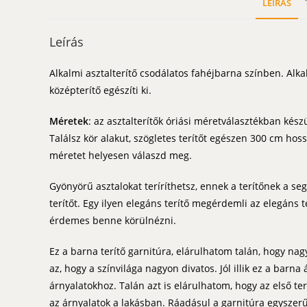
LEÍRÁS
Leírás
Alkalmi asztalterítő csodálatos fahéjbarna színben. Alkal
középterítő egészíti ki.
Méretek
: az asztalterítők óriási méretválasztékban kés
Találsz kör alakut, szögletes terítőt egészen 300 cm hossz
méretet helyesen válaszd meg.
Gyönyörű asztalokat teríríthetsz, ennek a terítőnek a se
terítőt. Egy ilyen elegáns terítő megérdemli az elegáns te
érdemes benne körülnézni.
Ez a barna terítő garnitúra, elárulhatom talán, hogy 
az, hogy a színvilága nagyon divatos. Jól illik ez a barna
árnyalatokhoz. Talán azt is elárulhatom, hogy az első ter
az árnyalatok a lakásban. Ráadásul a garnitúra egyszerű