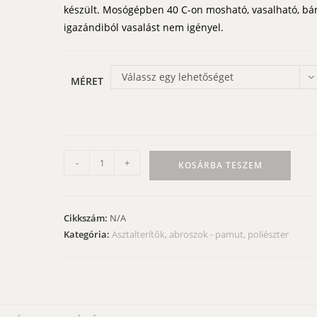
készült. Mosógépben 40 C-on mosható, vasalható, bá
igazándiból vasalást nem igényel.
Válassz egy lehetőséget
MÉRET
Alkalmi
-
+
KOSÁRBA TESZEM
terítő
-
fahéjszínű
Cikkszám:
N/A
álom,
Kategória:
Asztalterítők, abroszok - pamut, poliészter
barna
középpel
mennyiség