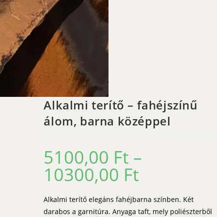
Alkalmi terítő – fahéjszínű
álom, barna középpel
5100,00
Ft
–
10300,00
Ft
Ártartomány:
5100,00 Ft
-
10300,00 Ft
Alkalmi terítő elegáns fahéjbarna színben. Két
darabos a garnitúra. Anyaga taft, mely poliészterből