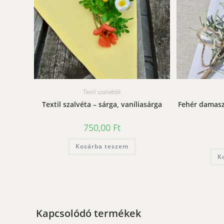
Textil szalvéták
Textil szalvéta – sárga, vaníliasárga
Fehér damaszt
750,00
Ft
Kosárba teszem
K
Kapcsolódó termékek