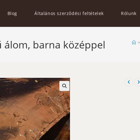
Blog
Általános szerződési feltételek
Rólunk
nű álom, barna középpel
>
🔍