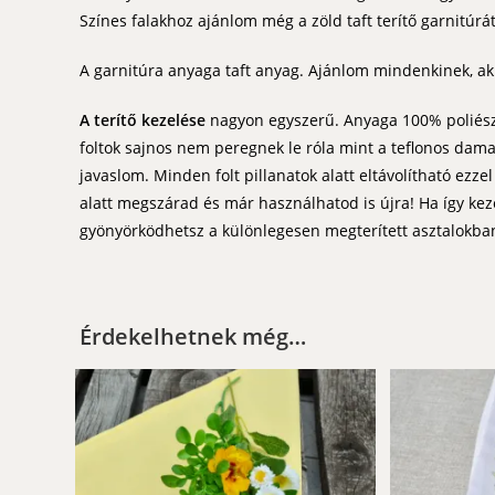
Színes falakhoz ajánlom még a zöld taft terítő garnitúrát
A garnitúra anyaga taft anyag. Ajánlom mindenkinek, ak
A terítő kezelése
nagyon egyszerű. Anyaga 100% poliészt
foltok sajnos nem peregnek le róla mint a teflonos damas
javaslom. Minden folt pillanatok alatt eltávolítható ezze
alatt megszárad és már használhatod is újra! Ha így kez
gyönyörködhetsz a különlegesen megterített asztalokba
Érdekelhetnek még…