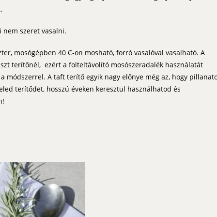
.
i nem szeret vasalni.
er, mosógépben 40 C-on mosható, forró vasalóval vasalható. A
zt terítőnél, ezért a folteltávolító mosószeradalék használatát
l a módszerrel. A taft terítő egyik nagy előnye még az, hogy pillanat
eled terítődet, hosszú éveken keresztül használhatod és
n!