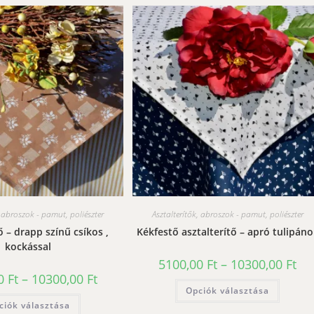
, abroszok - pamut, poliészter
Asztalterítők, abroszok - pamut, poliészter
ő – drapp színű csíkos ,
Kékfestő asztalterítő – apró tulipáno
kockással
Árt
5100,00
Ft
–
10300,00
Ft
510
Ártartomány:
00
Ft
–
10300,00
Ft
-
Ennek
5100,00 Ft
Opciók választása
103
a
-
Ennek
termék
ciók választása
10300,00 Ft
a
több