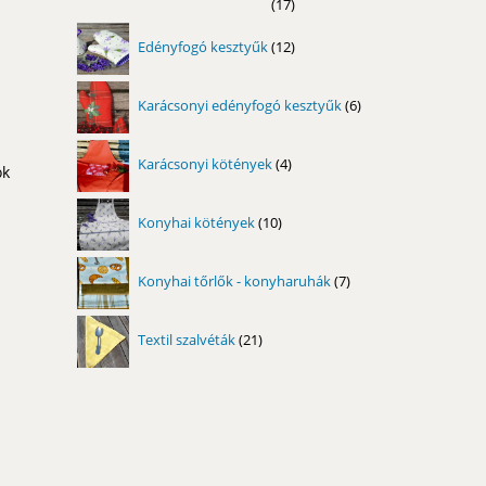
17
17
termék
12
Edényfogó kesztyűk
12
termék
6
Karácsonyi edényfogó kesztyűk
6
termék
4
Karácsonyi kötények
4
ok
termék
10
Konyhai kötények
10
termék
7
Konyhai tőrlők - konyharuhák
7
termék
21
Textil szalvéták
21
termék