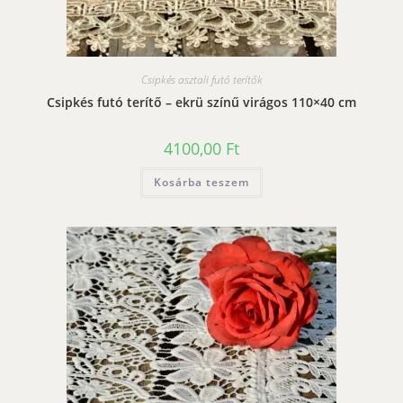
Csipkés asztali futó terítők
Csipkés futó terítő – ekrü színű virágos 110×40 cm
4100,00
Ft
Kosárba teszem