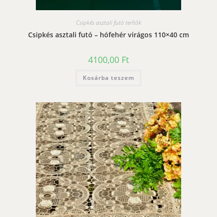
Csipkés asztali futó terítők
Csipkés asztali futó – hófehér virágos 110×40 cm
4100,00
Ft
Kosárba teszem