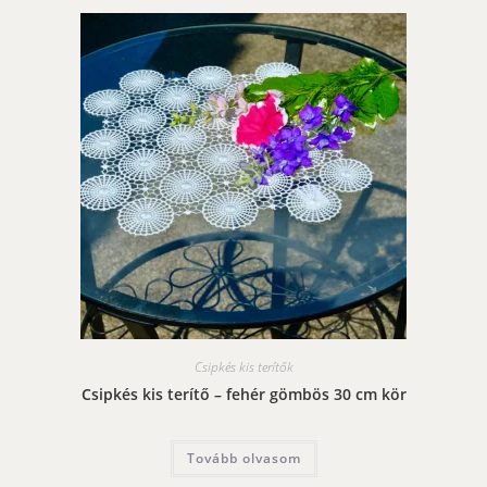
Csipkés kis terítők
Csipkés kis terítő – fehér gömbös 30 cm kör
Tovább olvasom