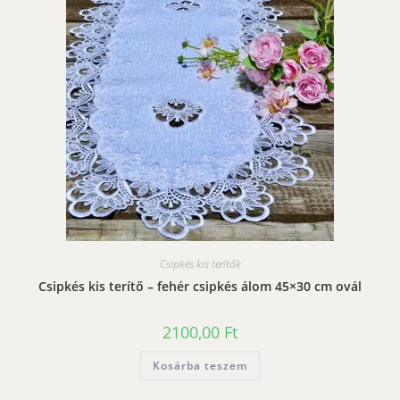
Csipkés kis terítők
Csipkés kis terítő – fehér csipkés álom 45×30 cm ovál
2100,00
Ft
Kosárba teszem