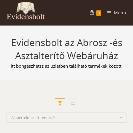
Skip
to
Menu
0
content
Evidensbolt az Abrosz -és
Asztalterítő Webáruház
Itt böngészhetsz az üzletben található termékek között.
Alapértelmezett rendezés