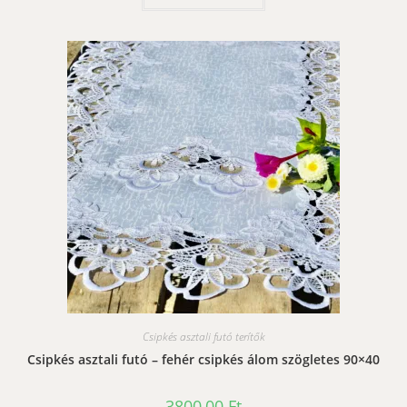
Csipkés asztali futó terítők
Csipkés asztali futó – fehér csipkés álom szögletes 90×40
3800,00
Ft