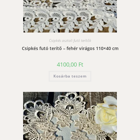
Csipkés asztali futó terítők
Csipkés futó terítő – fehér virágos 110×40 cm
4100,00
Ft
Kosárba teszem