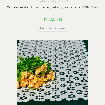
Csipkés asztali futó terítők
Csipkés asztali futó – fehér, pillangós mintával 110x40cm
4100,00
Ft
Kosárba teszem