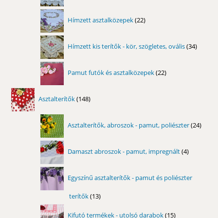
termék
22
Hímzett asztalközepek
22
termék
34
Hímzett kis terítők - kör, szögletes, ovális
34
termék
22
Pamut futók és asztalközepek
22
termék
148
Asztalterítők
148
termék
24
Asztalterítők, abroszok - pamut, poliészter
24
term
4
Damaszt abroszok - pamut, impregnált
4
termék
Egyszínű asztalterítők - pamut és poliészter
terítők
13
13
termék
15
Kifutó termékek - utolsó darabok
15