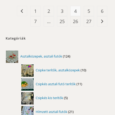
1
2
3
4
5
6
7
…
25
26
27
Kategóriák
124
Asztalközepek, asztali futók
124
termék
10
Csipke terítők, asztalközepek
10
termék
11
Csipkés asztali futó terítők
11
termék
5
Csipkés kis terítők
5
termék
21
Hímzett asztali futók
21