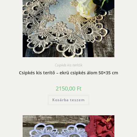
Csipkés kis terítők
Csipkés kis terítő – ekrü csipkés álom 50×35 cm
2150,00
Ft
Kosárba teszem