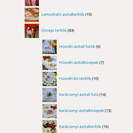
termék
10
Lemosható asztalterítők
10
termék
83
Ünnepi terítők
83
termék
6
Húsvéti asztali futók
6
termék
7
Húsvéti asztalközepek
7
termék
10
Húsvéti kis terítők
10
termék
14
Karácsonyi asztali futó
14
termék
13
karácsonyi asztalközepek
13
termék
16
Karácsonyi asztalterítők
16
termék