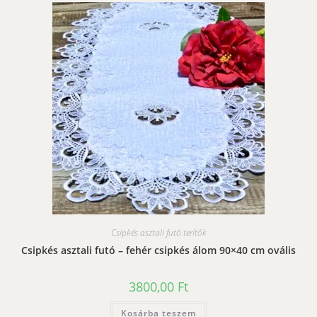
Csipkés asztali futó terítők
Csipkés asztali futó – fehér csipkés álom 90×40 cm ovális
3800,00
Ft
Kosárba teszem