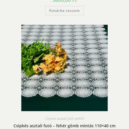
Kosárba teszem
Csipkés asztali futó terítők
Csipkés asztali futó – fehér gömb mintás 110×40 cm