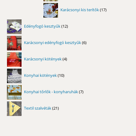
17
Karácsonyi kis terítők
17
termék
12
Edényfogó kesztyűk
12
termék
6
Karácsonyi edényfogó kesztyűk
6
termék
4
Karácsonyi kötények
4
termék
10
Konyhai kötények
10
termék
7
Konyhai tőrlők - konyharuhák
7
termék
21
Textil szalvéták
21
termék