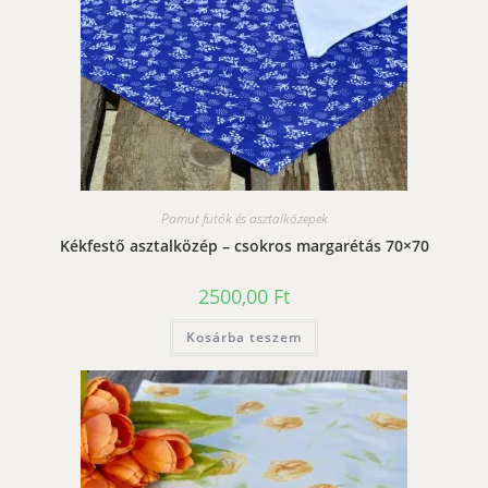
Pamut futók és asztalközepek
Kékfestő asztalközép – csokros margarétás 70×70
2500,00
Ft
Kosárba teszem