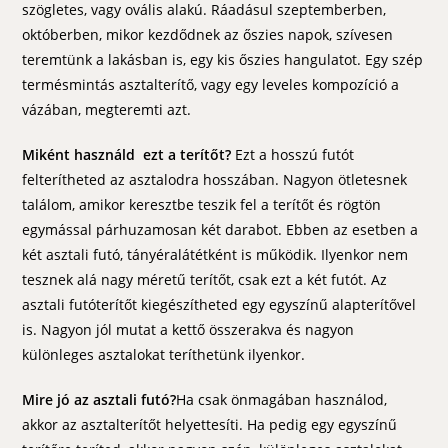
szögletes, vagy ovális alakú. Ráadásul szeptemberben,
októberben, mikor kezdődnek az őszies napok, szívesen
teremtünk a lakásban is, egy kis őszies hangulatot. Egy szép
termésmintás asztalterítő, vagy egy leveles kompozíció a
vázában, megteremti azt.
Miként használd ezt a
terítőt?
Ezt a hosszú futót
felterítheted az asztalodra hosszában. Nagyon ötletesnek
találom, amikor keresztbe teszik fel a terítőt és rögtön
egymással párhuzamosan két darabot. Ebben az esetben a
két asztali futó, tányéralátétként is működik. Ilyenkor nem
tesznek alá nagy méretű terítőt, csak ezt a két futót. Az
asztali futóterítőt kiegészítheted egy egyszínű alapterítővel
is. Nagyon jól mutat a kettő összerakva és nagyon
különleges asztalokat teríthetünk ilyenkor.
Mire jó az asztali futó?
Ha csak önmagában használod,
akkor az asztalterítőt helyettesíti. Ha pedig egy egyszínű