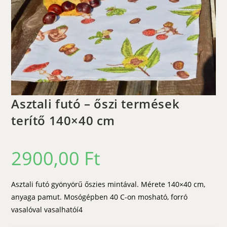
Asztali futó – őszi termések
terítő 140×40 cm
2900,00
Ft
Asztali futó gyönyörű őszies mintával. Mérete 140×40 cm,
anyaga pamut. Mosógépben 40 C-on mosható, forró
vasalóval vasalhatóí4