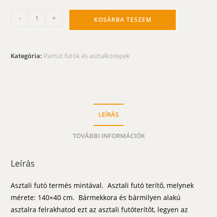
Asztali
-
+
KOSÁRBA TESZEM
futó
-
őszi
Kategória:
Pamut futók és asztalközepek
termések
terítő
140x40
cm
mennyiség
LEÍRÁS
TOVÁBBI INFORMÁCIÓK
Leírás
Asztali futó termés mintával. Asztali futó terítő, melynek
mérete: 140×40 cm. Bármekkora és bármilyen alakú
asztalra felrakhatod ezt az asztali futóterítőt, legyen az