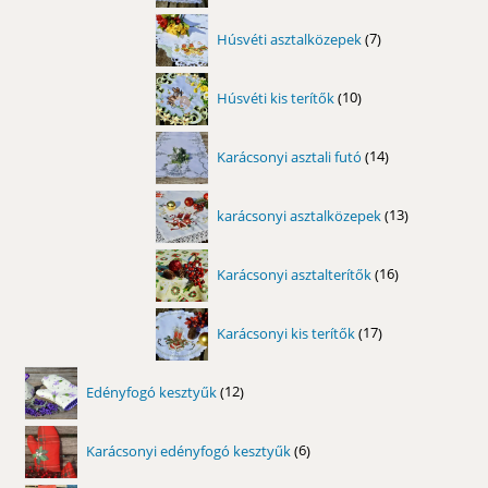
7
Húsvéti asztalközepek
7
termék
10
Húsvéti kis terítők
10
termék
14
Karácsonyi asztali futó
14
termék
13
karácsonyi asztalközepek
13
termék
16
Karácsonyi asztalterítők
16
termék
17
Karácsonyi kis terítők
17
termék
12
Edényfogó kesztyűk
12
termék
6
Karácsonyi edényfogó kesztyűk
6
termék