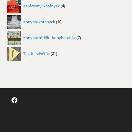
4
Karácsonyi kötények
4
termék
10
Konyhai kötények
10
termék
7
Konyhai tőrlők - konyharuhák
7
termék
21
Textil szalvéták
21
termék
Facebook