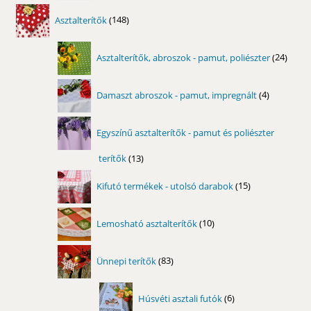
148
Asztalterítők
148
termék
24
Asztalterítők, abroszok - pamut, poliészter
24
term
4
Damaszt abroszok - pamut, impregnált
4
termék
Egyszínű asztalterítők - pamut és poliészter
terítők
13
13
termék
15
Kifutó termékek - utolsó darabok
15
termék
10
Lemosható asztalterítők
10
termék
83
Ünnepi terítők
83
termék
6
Húsvéti asztali futók
6
termék