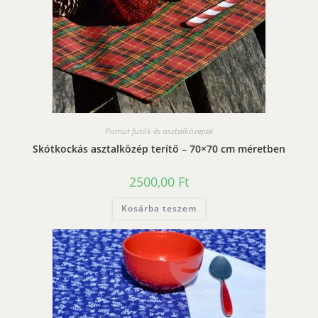
Pamut futók és asztalközepek
Skótkockás asztalközép terítő – 70×70 cm méretben
2500,00
Ft
Kosárba teszem