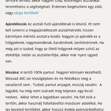
terítőre teríted, akkor nagyon szép, különleges asztalokat
teremthetsz a segítségével. Érdemes kiegészíteni egy zöld,
vagy
sárga terítővel!
Ajándékozás
Az asztali futó ajándéknak is kitünő. Itt nem
kell ismerni a megajándékozott asztalméretét, hiszen
bármilyen méretű asztalra kiváló. Nagyon jó ajándék ez a
hölgyeknek, nagymamáknak, barátnőnek, tanítónéninek. Ha
még azt is tudod, hogy az illető hölgynek milyen színű az
ebédlője, netán az asztalterítője, akkor már nyert ügyed
van.
Mosása:
A terítő 100% pamut. Nagyon könnyen kezelhető.
Mossad 40C-on mosógépben és ne feledkezz meg a
vasalásról sem . Tudod, pamut anyagot, muszáj vasalni. A
legjobb, ha még nem száradt meg teljesen, egy kicsit
nedves. Akkor lehet a legjobban vasalni. Ha folt esik a
terítőn, akkor használj folteltávolító mosószer adalékot. Ha
így kezeled terítődiet, akkor hosszú évekig gyönyörködhetsz