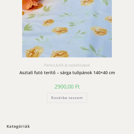
Pamut futók és asztalközepek
Asztali futó terítő – sárga tulipánok 140×40 cm
2900,00
Ft
Kosárba teszem
Kategóriák