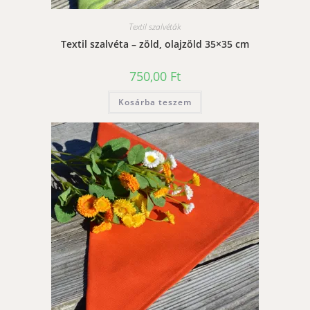
Textil szalvéták
Textil szalvéta – zöld, olajzöld 35×35 cm
750,00
Ft
Kosárba teszem