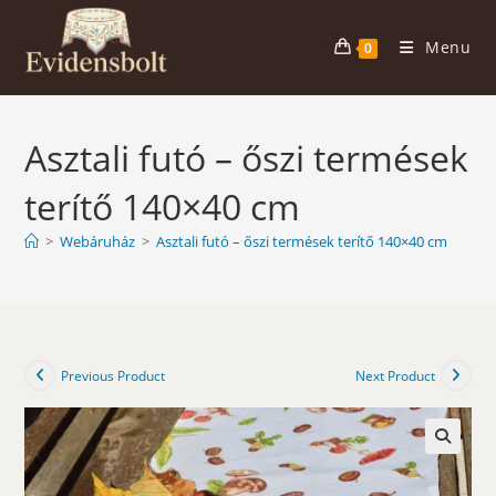
Skip
to
Menu
0
content
Asztali futó – őszi termések
terítő 140×40 cm
>
Webáruház
>
Asztali futó – őszi termések terítő 140×40 cm
Previous Product
Next Product
🔍