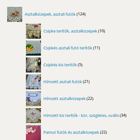
124
Asztalközepek, asztali futók
124
termék
10
Csipke terítők, asztalközepek
10
termék
11
Csipkés asztali futó terítők
11
termék
5
Csipkés kis terítők
5
termék
21
Hímzett asztali futók
21
termék
22
Hímzett asztalközepek
22
termék
34
Hímzett kis terítők - kör, szögletes, ovális
34
termék
22
Pamut futók és asztalközepek
22
termék