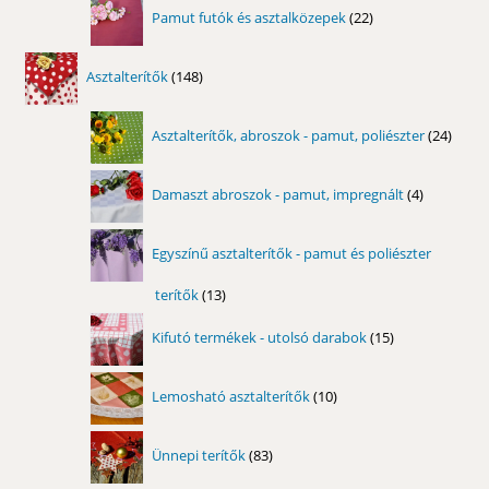
22
Pamut futók és asztalközepek
22
termék
148
Asztalterítők
148
termék
24
Asztalterítők, abroszok - pamut, poliészter
24
term
4
Damaszt abroszok - pamut, impregnált
4
termék
Egyszínű asztalterítők - pamut és poliészter
terítők
13
13
termék
15
Kifutó termékek - utolsó darabok
15
termék
10
Lemosható asztalterítők
10
termék
83
Ünnepi terítők
83
termék