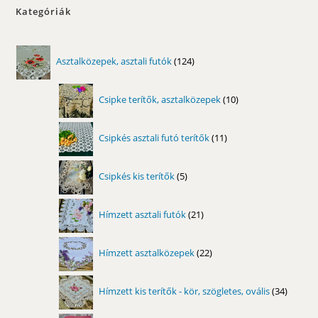
Kategóriák
124
Asztalközepek, asztali futók
124
termék
10
Csipke terítők, asztalközepek
10
termék
11
Csipkés asztali futó terítők
11
termék
5
Csipkés kis terítők
5
termék
21
Hímzett asztali futók
21
termék
22
Hímzett asztalközepek
22
termék
34
Hímzett kis terítők - kör, szögletes, ovális
34
termék