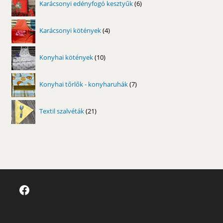
Karácsonyi edényfogó kesztyűk
6
termék
4
Karácsonyi kötények
4
termék
10
Konyhai kötények
10
termék
7
Konyhai tőrlők - konyharuhák
7
termék
21
Textil szalvéták
21
termék
Facebook