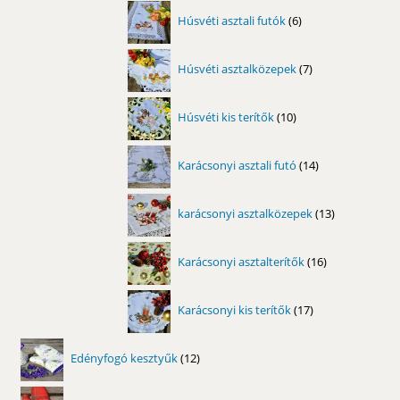
6
Húsvéti asztali futók
6
termék
7
Húsvéti asztalközepek
7
termék
10
Húsvéti kis terítők
10
termék
14
Karácsonyi asztali futó
14
termék
13
karácsonyi asztalközepek
13
termék
16
Karácsonyi asztalterítők
16
termék
17
Karácsonyi kis terítők
17
termék
12
Edényfogó kesztyűk
12
termék
6