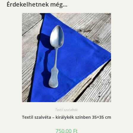
Érdekelhetnek még…
Textil szalvéták
Textil szalvéta – királykék színben 35×35 cm
750,00
Ft