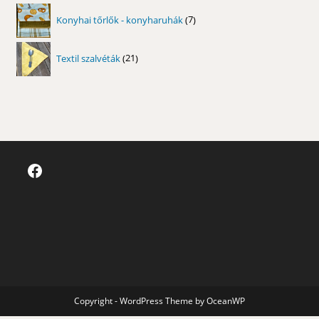
7
Konyhai tőrlők - konyharuhák
7
termék
21
Textil szalvéták
21
termék
Facebook
Copyright - WordPress Theme by OceanWP