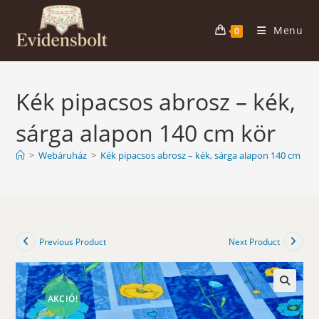
Skip
to
Menu
0
content
Kék pipacsos abrosz – kék,
sárga alapon 140 cm kör
>
Webáruház
>
Kék pipacsos abrosz – kék, sárga alapon 140 cm kör
Previous Product
Next Product
AKCIÓ!
🔍