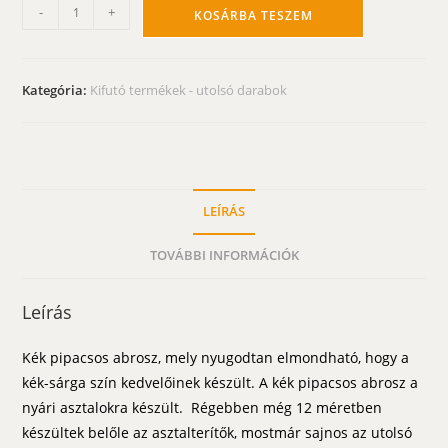
Kék
-
+
KOSÁRBA TESZEM
pipacsos
abrosz
-
Kategória:
Kifutó termékek - utolsó darabok
kék,
sárga
alapon
140
cm
LEÍRÁS
kör
mennyiség
TOVÁBBI INFORMÁCIÓK
Leírás
Kék pipacsos abrosz, mely nyugodtan elmondható, hogy a
kék-sárga szín kedvelőinek készült. A kék pipacsos abrosz a
nyári asztalokra készült. Régebben még 12 méretben
készültek belőle az asztalterítők, mostmár sajnos az utolsó