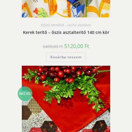
Kifutó termékek - utolsó darabok
Kerek terítő – őszis asztalterítő 140 cm kör
Original
Current
5120,00
Ft
6400,00
Ft
price
price
was:
is:
Kosárba teszem
6400,00 Ft.
5120,00 Ft.
AKCIÓ!