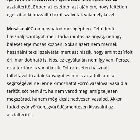
asztalterítőt.Ebben az esetben azt ajánlom, hogy feltétlen
egészítsd ki hozzáillő textil szalvéták valamelyikével.
Mosása
: 40C-on moshatod mosógépben. Feltétlenül
használj színfogót, mert tarka mintás az anyag, nehogy
baleset érje mosás közben. Sokan azért nem mernek
használni textil szalvétát, mert azt hiszik, hogy amint zsírfolt
éri, már dobható is. Nos, ez egyáltalán nem így van. Persze,
ez a terítőre is vonatkozik. Foltok esetén használj
folteltávolító adalékanyagot és nincs az a folt, ami a
segítségével ne lenne kimosható! Forró vasalóval vasald a
terítőt, sőt nem árt, ha nem várod meg, amíg teljesen
megszárad, hanem még kicsit nedvesen vasalod. Akkor
tudod gyönyörűen, gyűrődésmentesen kivasalni az
asztalterítőt.