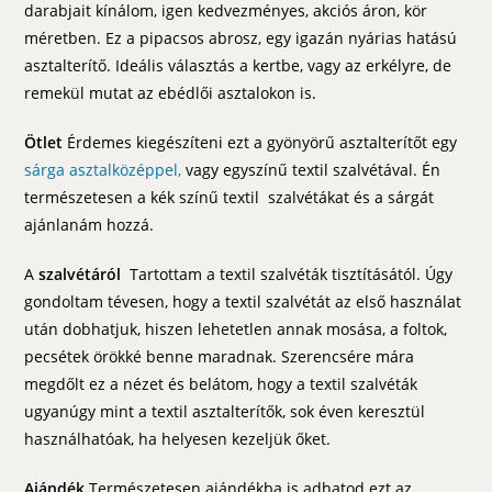
darabjait kínálom, igen kedvezményes, akciós áron, kör
méretben. Ez a pipacsos abrosz, egy igazán nyárias hatású
asztalterítő. Ideális választás a kertbe, vagy az erkélyre, de
remekül mutat az ebédlői asztalokon is.
Ötlet
Érdemes kiegészíteni ezt a gyönyörű asztalterítőt egy
sárga asztalközéppel,
vagy egyszínű textil szalvétával. Én
természetesen a kék színű textil szalvétákat és a sárgát
ajánlanám hozzá.
A
szalvétáról
Tartottam a textil szalvéták tisztításától. Úgy
gondoltam tévesen, hogy a textil szalvétát az első használat
után dobhatjuk, hiszen lehetetlen annak mosása, a foltok,
pecsétek örökké benne maradnak. Szerencsére mára
megdőlt ez a nézet és belátom, hogy a textil szalvéták
ugyanúgy mint a textil asztalterítők, sok éven keresztül
használhatóak, ha helyesen kezeljük őket.
Ajándék
Természetesen ajándékba is adhatod ezt az