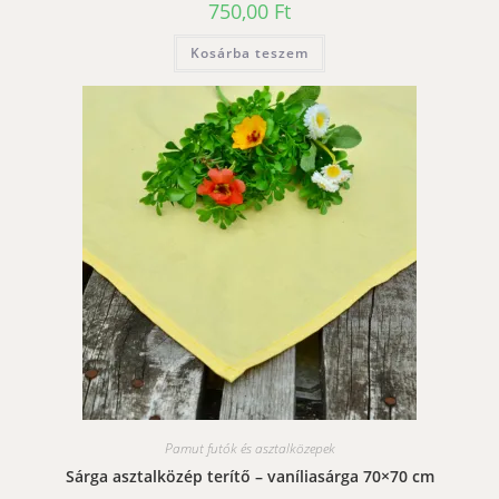
750,00
Ft
Kosárba teszem
Pamut futók és asztalközepek
Sárga asztalközép terítő – vaníliasárga 70×70 cm