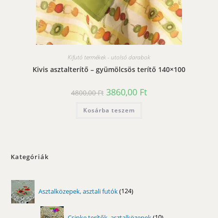
Kifutó termékek - utolsó darabok
Kivis asztalterítő – gyümölcsös terítő 140×100
Original
Current
3860,00
Ft
4800,00
Ft
price
price
was:
is:
Kosárba teszem
4800,00 Ft.
3860,00 Ft.
Kategóriák
124
Asztalközepek, asztali futók
124
termék
10
Csipke terítők, asztalközepek
10