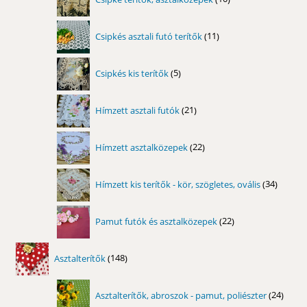
termék
11
Csipkés asztali futó terítők
11
termék
5
Csipkés kis terítők
5
termék
21
Hímzett asztali futók
21
termék
22
Hímzett asztalközepek
22
termék
34
Hímzett kis terítők - kör, szögletes, ovális
34
termék
22
Pamut futók és asztalközepek
22
termék
148
Asztalterítők
148
termék
24
Asztalterítők, abroszok - pamut, poliészter
24
term