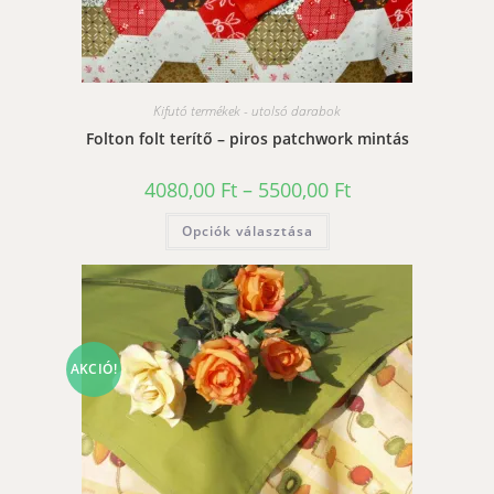
Kifutó termékek - utolsó darabok
Folton folt terítő – piros patchwork mintás
Ártartomány:
4080,00
Ft
–
5500,00
Ft
4080,00 Ft
-
Ennek
Opciók választása
5500,00 Ft
a
terméknek
több
variációja
van.
A
változatok
a
termékoldalon
AKCIÓ!
választhatók
ki