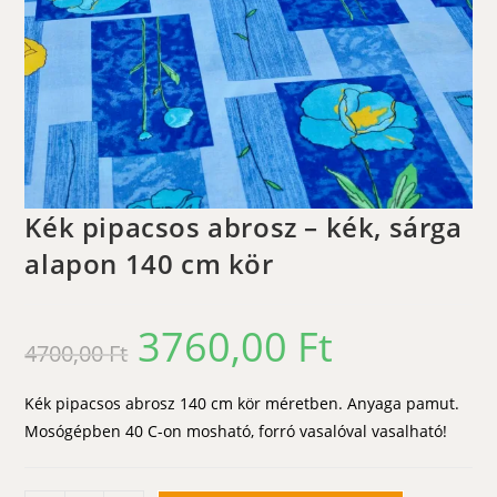
Kék pipacsos abrosz – kék, sárga
alapon 140 cm kör
3760,00
Ft
Original
Current
4700,00
Ft
price
price
was:
is:
4700,00 Ft.
3760,00 Ft.
Kék pipacsos abrosz 140 cm kör méretben. Anyaga pamut.
Mosógépben 40 C-on mosható, forró vasalóval vasalható!