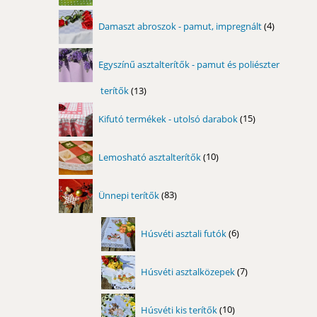
4
Damaszt abroszok - pamut, impregnált
4
termék
Egyszínű asztalterítők - pamut és poliészter
terítők
13
13
termék
15
Kifutó termékek - utolsó darabok
15
termék
10
Lemosható asztalterítők
10
termék
83
Ünnepi terítők
83
termék
6
Húsvéti asztali futók
6
termék
7
Húsvéti asztalközepek
7
termék
10
Húsvéti kis terítők
10