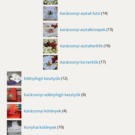
termék
14
Karácsonyi asztali futó
14
termék
13
karácsonyi asztalközepek
13
termék
16
Karácsonyi asztalterítők
16
termék
17
Karácsonyi kis terítők
17
termék
12
Edényfogó kesztyűk
12
termék
6
Karácsonyi edényfogó kesztyűk
6
termék
4
Karácsonyi kötények
4
termék
10
Konyhai kötények
10
termék