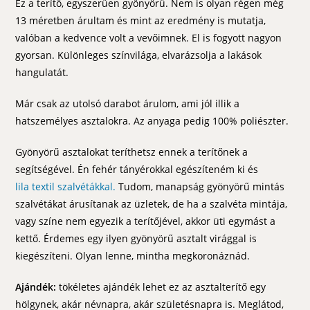
Ez a terítő, egyszerűen gyönyörű. Nem is olyan régen még
13 méretben árultam és mint az eredmény is mutatja,
valóban a kedvence volt a vevőimnek. El is fogyott nagyon
gyorsan. Különleges színvilága, elvarázsolja a lakások
hangulatát.
Már csak az utolsó darabot árulom, ami jól illik a
hatszemélyes asztalokra. Az anyaga pedig 100% poliészter.
Gyönyörű asztalokat teríthetsz ennek a terítőnek a
segítségével. Én fehér tányérokkal egészíteném ki és
lila textil szalvétákkal.
Tudom, manapság gyönyörű mintás
szalvétákat árusítanak az üzletek, de ha a szalvéta mintája,
vagy színe nem egyezik a terítőjével, akkor üti egymást a
kettő. Érdemes egy ilyen gyönyörű asztalt virággal is
kiegészíteni. Olyan lenne, mintha megkoronáznád.
Ajándék:
tökéletes ajándék lehet ez az asztalterítő egy
hölgynek, akár névnapra, akár születésnapra is. Meglátod,