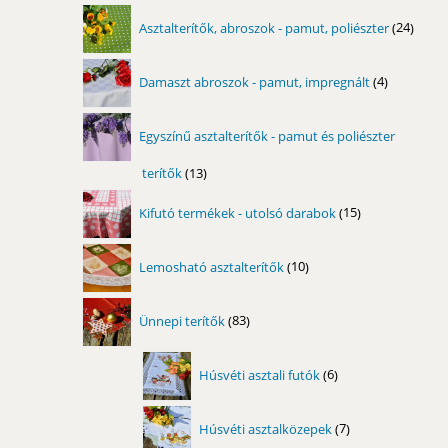
24
Asztalterítők, abroszok - pamut, poliészter
24
term
4
Damaszt abroszok - pamut, impregnált
4
termék
Egyszínű asztalterítők - pamut és poliészter
terítők
13
13
termék
15
Kifutó termékek - utolsó darabok
15
termék
10
Lemosható asztalterítők
10
termék
83
Ünnepi terítők
83
termék
6
Húsvéti asztali futók
6
termék
7
Húsvéti asztalközepek
7
termék