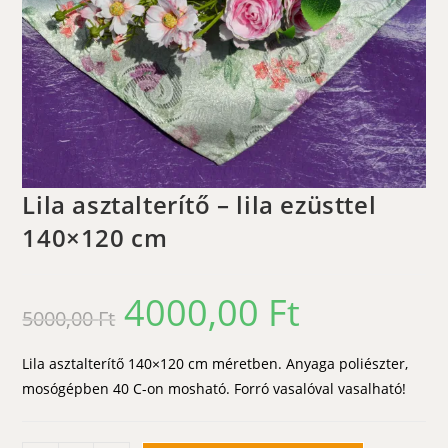
Lila asztalterítő – lila ezüsttel
140×120 cm
4000,00
Ft
Original
Current
5000,00
Ft
price
price
was:
is:
5000,00 Ft.
4000,00 Ft.
Lila asztalterítő 140×120 cm méretben. Anyaga poliészter,
mosógépben 40 C-on mosható. Forró vasalóval vasalható!