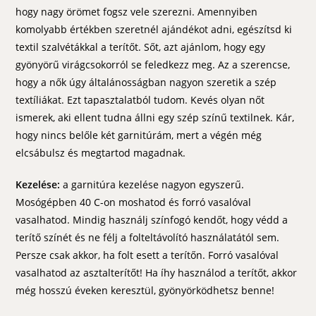
hogy nagy örömet fogsz vele szerezni. Amennyiben
komolyabb értékben szeretnél ajándékot adni, egészítsd ki
textil szalvétákkal a terítőt. Sőt, azt ajánlom, hogy egy
gyönyörű virágcsokorról se feledkezz meg. Az a szerencse,
hogy a nők úgy általánosságban nagyon szeretik a szép
textíliákat. Ezt tapasztalatból tudom. Kevés olyan nőt
ismerek, aki ellent tudna állni egy szép színű textilnek. Kár,
hogy nincs belőle két garnitúrám, mert a végén még
elcsábulsz és megtartod magadnak.
Kezelése:
a garnitúra kezelése nagyon egyszerű.
Mosógépben 40 C-on moshatod és forró vasalóval
vasalhatod. Mindig használj színfogó kendőt, hogy védd a
terítő színét és ne félj a folteltávolító használatától sem.
Persze csak akkor, ha folt esett a terítőn. Forró vasalóval
vasalhatod az asztalterítőt! Ha íhy használod a terítőt, akkor
még hosszú éveken keresztül, gyönyörködhetsz benne!