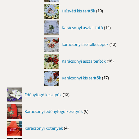
10
Húsvéti kis terítők
10
termék
14
Karácsonyi asztali futó
14
termék
13
karácsonyi asztalközepek
13
termék
16
Karácsonyi asztalterítők
16
termék
17
Karácsonyi kis terítők
17
termék
12
Edényfogó kesztyűk
12
termék
6
Karácsonyi edényfogó kesztyűk
6
termék
4
Karácsonyi kötények
4
termék