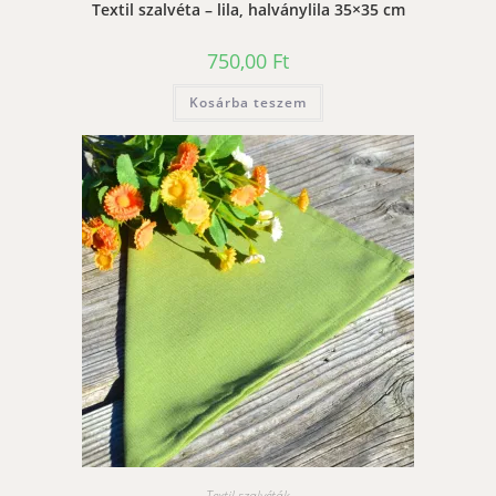
Textil szalvéta – lila, halványlila 35×35 cm
750,00
Ft
Kosárba teszem
Textil szalvéták