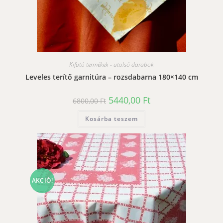
Kifutó termékek - utolsó darabok
Leveles terítő garnitúra – rozsdabarna 180×140 cm
Original
Current
5440,00
Ft
6800,00
Ft
price
price
was:
is:
Kosárba teszem
6800,00 Ft.
5440,00 Ft.
AKCIÓ!