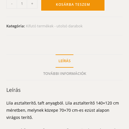
Lila
-
+
KOSÁRBA TESZEM
asztalterítő
-
lila
Kategória:
Kifutó termékek - utolsó darabok
ezüsttel
140x120
cm
mennyiség
LEÍRÁS
TOVÁBBI INFORMÁCIÓK
Leírás
Lila asztalterítő, taft anyagból. Lila asztalterítő 140×120 cm
méretben, melynek közepe 70×70 cm-es ezüst alapon
virágos terítő.