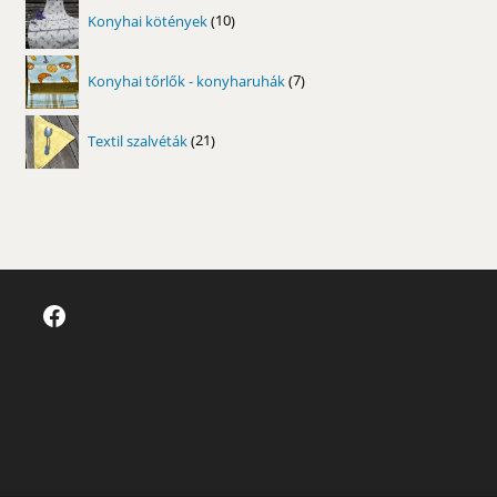
10
Konyhai kötények
10
termék
7
Konyhai tőrlők - konyharuhák
7
termék
21
Textil szalvéták
21
termék
Facebook