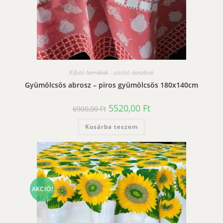
Kifutó termékek - utolsó darabok
Gyümölcsös abrosz – piros gyümölcsös 180x140cm
Original
Current
5520,00
Ft
6900,00
Ft
price
price
was:
is:
Kosárba teszem
6900,00 Ft.
5520,00 Ft.
AKCIÓ!