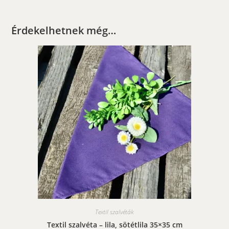
Érdekelhetnek még…
Textil szalvéták
Textil szalvéta – lila, sötétlila 35×35 cm