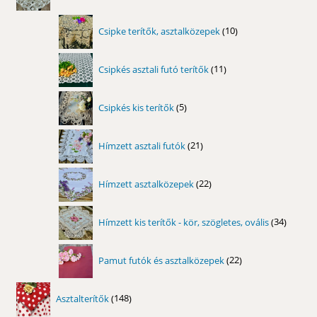
termék
10
Csipke terítők, asztalközepek
10
termék
11
Csipkés asztali futó terítők
11
termék
5
Csipkés kis terítők
5
termék
21
Hímzett asztali futók
21
termék
22
Hímzett asztalközepek
22
termék
34
Hímzett kis terítők - kör, szögletes, ovális
34
termék
22
Pamut futók és asztalközepek
22
termék
148
Asztalterítők
148
termék