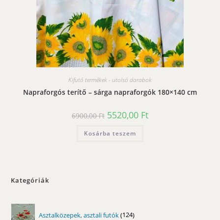
Kifutó termékek - utolsó darabok
Napraforgós terítő – sárga napraforgók 180×140 cm
Original
Current
5520,00
Ft
6900,00
Ft
price
price
was:
is:
Kosárba teszem
6900,00 Ft.
5520,00 Ft.
Kategóriák
124
Asztalközepek, asztali futók
124