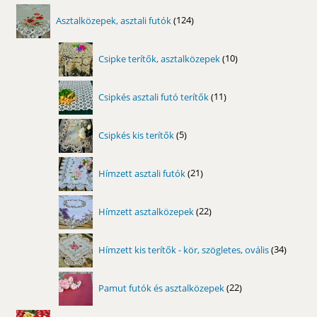
ki
124
Asztalközepek, asztali futók
124
termék
10
Csipke terítők, asztalközepek
10
termék
11
Csipkés asztali futó terítők
11
termék
5
Csipkés kis terítők
5
termék
21
Hímzett asztali futók
21
termék
22
Hímzett asztalközepek
22
termék
34
Hímzett kis terítők - kör, szögletes, ovális
34
termék
22
Pamut futók és asztalközepek
22
termék