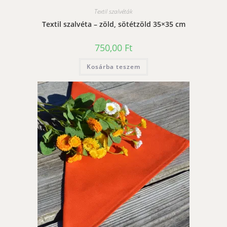
Textil szalvéták
Textil szalvéta – zöld, sötétzöld 35×35 cm
750,00
Ft
Kosárba teszem