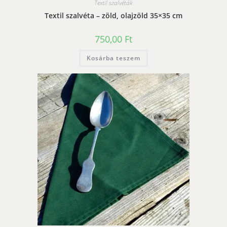
Textil szalvéták
Textil szalvéta – zöld, olajzöld 35×35 cm
750,00
Ft
Kosárba teszem