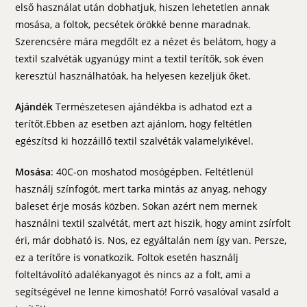
első használat után dobhatjuk, hiszen lehetetlen annak
mosása, a foltok, pecsétek örökké benne maradnak.
Szerencsére mára megdőlt ez a nézet és belátom, hogy a
textil szalvéták ugyanúgy mint a textil terítők, sok éven
keresztül használhatóak, ha helyesen kezeljük őket.
Ajándék
Természetesen ajándékba is adhatod ezt a
terítőt.Ebben az esetben azt ajánlom, hogy feltétlen
egészítsd ki hozzáillő textil szalvéták valamelyikével.
Mosása
: 40C-on moshatod mosógépben. Feltétlenül
használj színfogót, mert tarka mintás az anyag, nehogy
baleset érje mosás közben. Sokan azért nem mernek
használni textil szalvétát, mert azt hiszik, hogy amint zsírfolt
éri, már dobható is. Nos, ez egyáltalán nem így van. Persze,
ez a terítőre is vonatkozik. Foltok esetén használj
folteltávolító adalékanyagot és nincs az a folt, ami a
segítségével ne lenne kimosható! Forró vasalóval vasald a