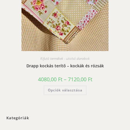
Kifutó termékek - utolsó darabok
Drapp kockás terítő – kockák és rózsák
Ártartomány:
4080,00
Ft
–
7120,00
Ft
4080,00 Ft
-
Ennek
Opciók választása
7120,00 Ft
a
terméknek
több
variációja
van.
A
változatok
Kategóriák
a
termékoldalon
választhatók