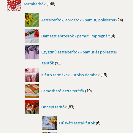
148
Asztalterítők
148
termék
24
Asztalterítők, abroszok - pamut, poliészter
24
term
4
Damaszt abroszok - pamut, impregnált
4
termék
Egyszínű asztalterítők - pamut és poliészter
terítők
13
13
termék
15
Kifutó termékek - utolsó darabok
15
termék
10
Lemosható asztalterítők
10
termék
83
Ünnepi terítők
83
termék
6
Húsvéti asztali futók
6
termék