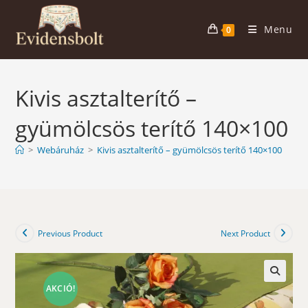
Skip
to
Menu
0
content
Kivis asztalterítő –
gyümölcsös terítő 140×100
>
Webáruház
>
Kivis asztalterítő – gyümölcsös terítő 140×100
Previous Product
Next Product
AKCIÓ!
🔍