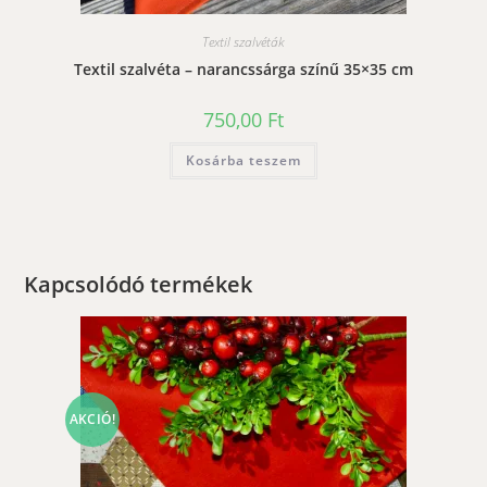
Textil szalvéták
Textil szalvéta – narancssárga színű 35×35 cm
750,00
Ft
Kosárba teszem
Kapcsolódó termékek
AKCIÓ!