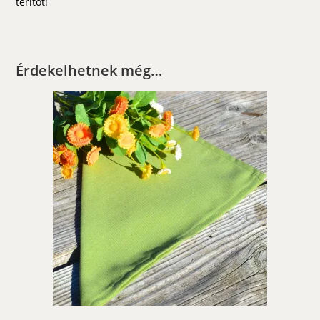
terítőt!
Érdekelhetnek még…