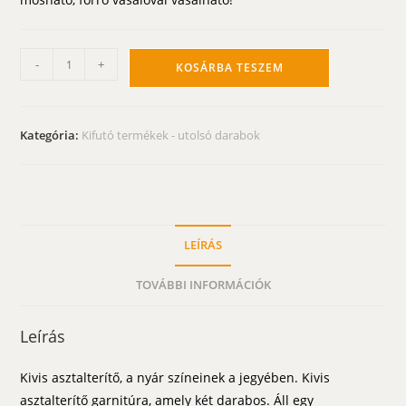
Kivis
-
+
KOSÁRBA TESZEM
asztalterítő
-
gyümölcsös
Kategória:
Kifutó termékek - utolsó darabok
terítő
140x100
mennyiség
LEÍRÁS
TOVÁBBI INFORMÁCIÓK
Leírás
Kivis asztalterítő, a nyár színeinek a jegyében. Kivis
asztalterítő garnitúra, amely két darabos. Áll egy