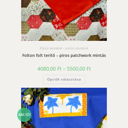
Kifutó termékek - utolsó darabok
Folton folt terítő – piros patchwork mintás
Ártartomány:
4080,00
Ft
–
5500,00
Ft
4080,00 Ft
-
Ennek
Opciók választása
5500,00 Ft
a
terméknek
több
variációja
van.
A
változatok
a
termékoldalon
AKCIÓ!
választhatók
ki