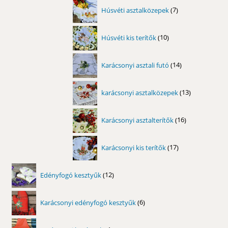
7
Húsvéti asztalközepek
7
termék
10
Húsvéti kis terítők
10
termék
14
Karácsonyi asztali futó
14
termék
13
karácsonyi asztalközepek
13
termék
16
Karácsonyi asztalterítők
16
termék
17
Karácsonyi kis terítők
17
termék
12
Edényfogó kesztyűk
12
termék
6
Karácsonyi edényfogó kesztyűk
6
termék
4