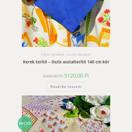
Kifutó termékek - utolsó darabok
Kerek terítő – őszis asztalterítő 140 cm kör
Original
Current
5120,00
Ft
6400,00
Ft
price
price
was:
is:
Kosárba teszem
6400,00 Ft.
5120,00 Ft.
AKCIÓ!