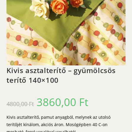
Kivis asztalterítő – gyümölcsös
terítő 140×100
3860,00
Ft
Original
Current
4800,00
Ft
price
price
was:
is:
4800,00 Ft.
3860,00 Ft.
Kivis asztalterítő, pamut anyagból, melynek az utolsó
terítőjét kínálom, akciós áron. Mosógépben 40 C-on
mosható, forró vasalóval vasalható!