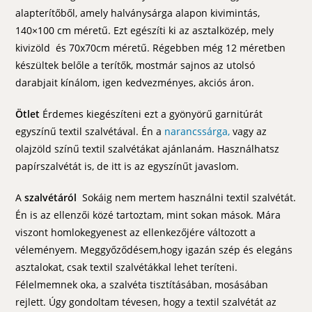
alapterítőből, amely halványsárga alapon kivimintás,
140×100 cm méretű. Ezt egészíti ki az asztalközép, mely
kivizöld és 70x70cm méretű. Régebben még 12 méretben
készültek belőle a terítők, mostmár sajnos az utolsó
darabjait kínálom, igen kedvezményes, akciós áron.
Ötlet
Érdemes kiegészíteni ezt a gyönyörű garnitúrát
egyszínű textil szalvétával. Én a
narancssárga,
vagy az
olajzöld színű textil szalvétákat ajánlanám. Használhatsz
papírszalvétát is, de itt is az egyszínűt javaslom.
A
szalvétáról
Sokáig nem mertem használni textil szalvétát.
Én is az ellenzői közé tartoztam, mint sokan mások. Mára
viszont homlokegyenest az ellenkezőjére változott a
véleményem. Meggyőződésem,hogy igazán szép és elegáns
asztalokat, csak textil szalvétákkal lehet teríteni.
Félelmemnek oka, a szalvéta tisztításában, mosásában
rejlett. Úgy gondoltam tévesen, hogy a textil szalvétát az