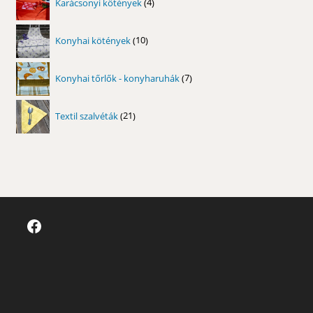
Karácsonyi kötények
4
termék
10
Konyhai kötények
10
termék
7
Konyhai tőrlők - konyharuhák
7
termék
21
Textil szalvéták
21
termék
Facebook