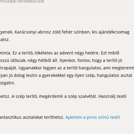
TOVÁBBI INFORMÁCIÓK
gyenek. Karácsonyi abrosz zöld fehér színben, kis ajándékcsomag
atsz.
nta. Ez a terítő, tökéletes az advent négy hetére. Ezt miből
zú időszak, négy hétből áll. Ilyenkor, fontos, hogy a terítő jó
 strapáját. Ugyanakkor legyen az a terítő hangulatos, ami megteremt
yan jó dolog leülni a gyerekekkel egy ilyen szép, hangulatos asztal
ozgatni.
hetsz. A szép terítő, megérdemli a szép szalvétát. Használj textil
ntasztikus asztalokat teríthetsz.
Ajánlom a piros színű textil