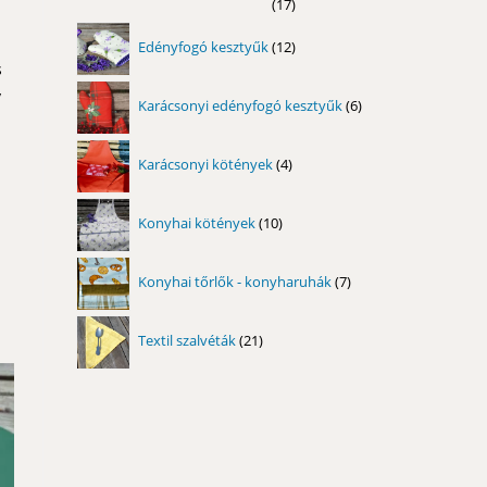
17
17
termék
12
Edényfogó kesztyűk
12
termék
s
6
y
Karácsonyi edényfogó kesztyűk
6
termék
4
Karácsonyi kötények
4
termék
10
Konyhai kötények
10
termék
7
Konyhai tőrlők - konyharuhák
7
termék
21
Textil szalvéták
21
termék