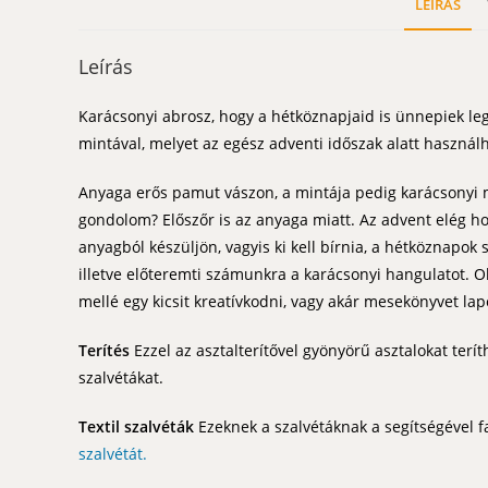
LEÍRÁS
Leírás
Karácsonyi abrosz, hogy a hétköznapjaid is ünnepiek le
mintával, melyet az egész adventi időszak alatt használh
Anyaga erős pamut vászon, a mintája pedig karácsonyi mi
gondolom? Előszőr is az anyaga miatt. Az advent elég hoss
anyagból készüljön, vagyis ki kell bírnia, a hétköznapok
illetve előteremti számunkra a karácsonyi hangulatot. Ol
mellé egy kicsit kreatívkodni, vagy akár mesekönyvet lap
Terítés
Ezzel az asztalterítővel gyönyörű asztalokat terít
szalvétákat.
Textil szalvéták
Ezeknek a szalvétáknak a segítségével fa
szalvétát.