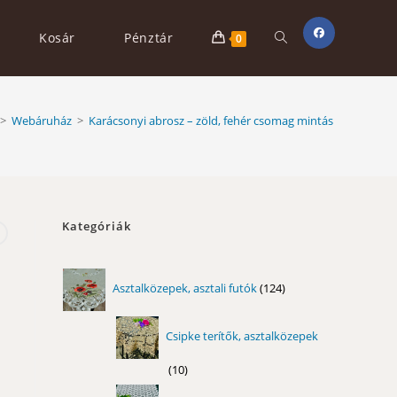
Toggle
Kosár
Pénztár
0
website
>
Webáruház
>
Karácsonyi abrosz – zöld, fehér csomag mintás
search
Kategóriák
124
Asztalközepek, asztali futók
124
termék
Csipke terítők, asztalközepek
10
10
termék
11