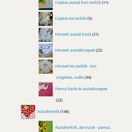
Csipkés asztali futó terítők
11
termék
5
Csipkés kis terítők
5
termék
21
Hímzett asztali futók
21
termék
22
Hímzett asztalközepek
22
termék
Hímzett kis terítők - kör,
szögletes, ovális
34
34
termék
Pamut futók és asztalközepek
22
22
termék
148
Asztalterítők
148
termék
Asztalterítők, abroszok - pamut,