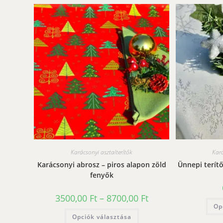
Karácsonyi asztalterítők
Kará
Karácsonyi abrosz – piros alapon zöld
Ünnepi terítő
fenyők
Ártartomány:
3500,00
Ft
–
8700,00
Ft
3500,00 Ft
Op
-
Ennek
Opciók választása
8700,00 Ft
a