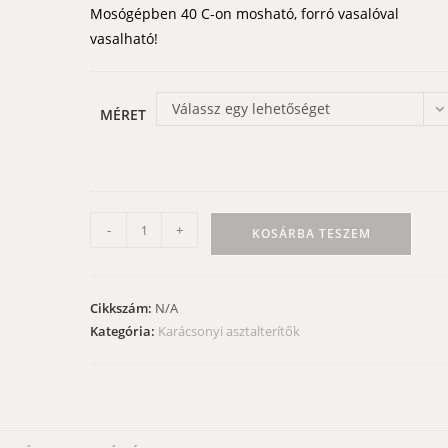
Mosógépben 40 C-on mosható, forró vasalóval
vasalható!
Válassz egy lehetőséget
MÉRET
Karácsonyi
-
+
KOSÁRBA TESZEM
abrosz
-
zöld,
Cikkszám:
N/A
fehér
Kategória:
Karácsonyi asztalterítők
csomag
mintás
mennyiség