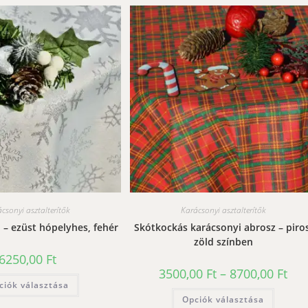
csonyi asztalterítők
Karácsonyi asztalterítők
 – ezüst hópelyhes, fehér
Skótkockás karácsonyi abrosz – piros
zöld színben
6250,00
Ft
Árta
3500,00
Ft
–
8700,00
Ft
Ennek
3500
ciók választása
a
-
Ennek
terméknek
Opciók választása
8700
a
több