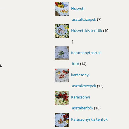
termék
Húsvéti
asztalközepek
7
7
termék
Húsvéti kis terítők
10
10
termék
Karácsonyi asztali
futó
14
14
i,
termék
karácsonyi
asztalközepek
13
13
termék
Karácsonyi
asztalterítők
16
16
termék
Karácsonyi kis terítők