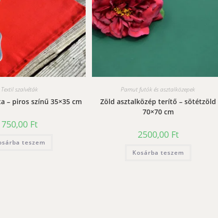
Textil szalvéták
Pamut futók és asztalközepek
éta – piros színű 35×35 cm
Zöld asztalközép terítő – sötétzöld
70×70 cm
750,00
Ft
2500,00
Ft
osárba teszem
Kosárba teszem