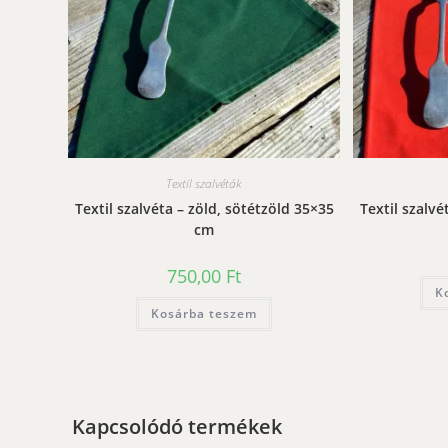
Textil szalvéták
Textil szalvéta – zöld, sötétzöld 35×35
Textil szalv
cm
750,00
Ft
K
Kosárba teszem
Kapcsolódó termékek