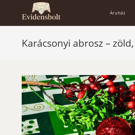
Skip
to
Áruház
content
Karácsonyi abrosz – zöld