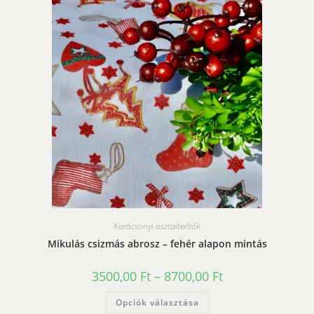
Karácsonyi asztalterítők
Mikulás csizmás abrosz – fehér alapon mintás
Ártartomány:
3500,00
Ft
–
8700,00
Ft
3500,00 Ft
-
Ennek
Opciók választása
8700,00 Ft
a