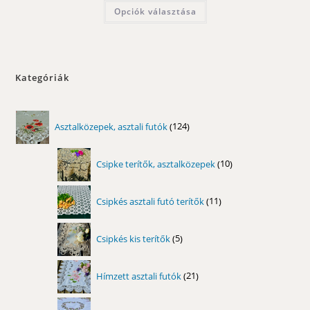
-
Ennek
Opciók választása
9650,00 Ft
a
terméknek
több
variációja
van.
A
változatok
Kategóriák
a
termékoldalon
választhatók
ki
124
Asztalközepek, asztali futók
124
termék
10
Csipke terítők, asztalközepek
10
termék
11
Csipkés asztali futó terítők
11
termék
5
Csipkés kis terítők
5
termék
21
Hímzett asztali futók
21
termék
22