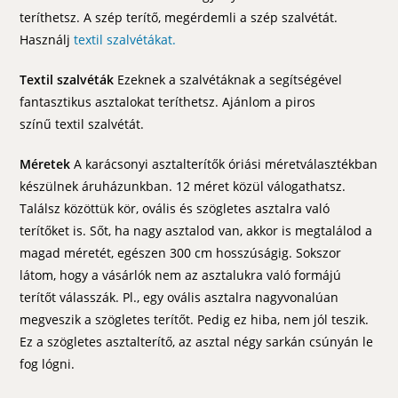
teríthetsz. A szép terítő, megérdemli a szép szalvétát.
Használj
textil szalvétákat.
Textil szalvéták
Ezeknek a szalvétáknak a segítségével
fantasztikus asztalokat teríthetsz. Ajánlom a piros
színű textil szalvétát.
Méretek
A karácsonyi asztalterítők óriási méretválasztékban
készülnek áruházunkban. 12 méret közül válogathatsz.
Találsz közöttük kör, ovális és szögletes asztalra való
terítőket is. Sőt, ha nagy asztalod van, akkor is megtalálod a
magad méretét, egészen 300 cm hosszúságig. Sokszor
látom, hogy a vásárlók nem az asztalukra való formájú
terítőt válasszák. Pl., egy ovális asztalra nagyvonalúan
megveszik a szögletes terítőt. Pedig ez hiba, nem jól teszik.
Ez a szögletes asztalterítő, az asztal négy sarkán csúnyán le
fog lógni.