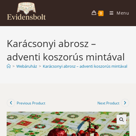
Skip
to
Menu
0
content
Karácsonyi abrosz –
adventi koszorús mintával
>
Webáruház
>
Karácsonyi abrosz – adventi koszorús mintával
Previous Product
Next Product
🔍