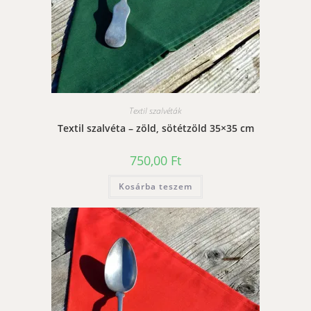
Textil szalvéták
Textil szalvéta – zöld, sötétzöld 35×35 cm
750,00
Ft
Kosárba teszem