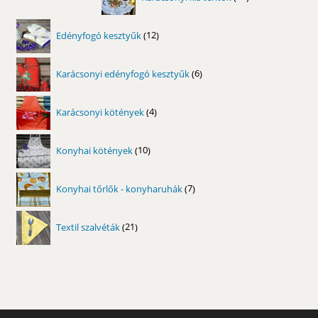
termék
12
Edényfogó kesztyűk
12
termék
6
Karácsonyi edényfogó kesztyűk
6
termék
4
Karácsonyi kötények
4
termék
10
Konyhai kötények
10
termék
7
Konyhai tőrlők - konyharuhák
7
termék
21
Textil szalvéták
21
termék