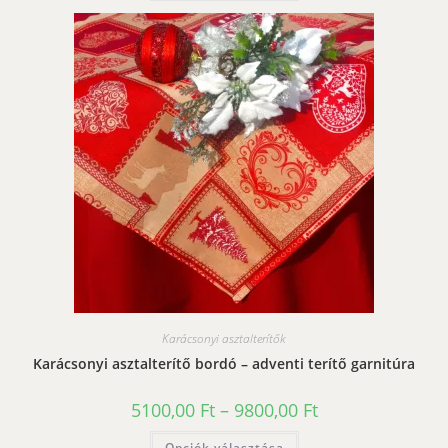
terméknek
több
variációja
van.
A
változatok
a
termékoldalon
választhatók
ki
Karácsonyi asztalterítők
Karácsonyi asztalterítő bordó – adventi terítő garnitúra
Ártartomány:
5100,00
Ft
–
9800,00
Ft
5100,00 Ft
-
Ennek
Opciók választása