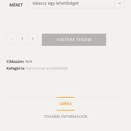
Válassz egy lehetőséget
MÉRET
Karácsonyi
-
+
KOSÁRBA TESZEM
abrosz
-
adventi
Cikkszám:
N/A
koszorús
Kategória:
Karácsonyi asztalterítők
mintával
mennyiség
LEÍRÁS
TOVÁBBI INFORMÁCIÓK