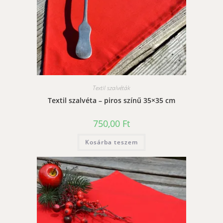
Textil szalvéták
Textil szalvéta – piros színű 35×35 cm
750,00
Ft
Kosárba teszem