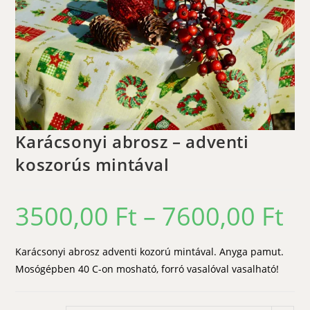
Karácsonyi abrosz – adventi
koszorús mintával
3500,00
Ft
–
7600,00
Ft
Ártar
3500,
-
7600,
Karácsonyi abrosz adventi kozorú mintával. Anyga pamut.
Mosógépben 40 C-on mosható, forró vasalóval vasalható!