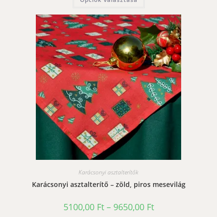
9800,00 Ft
a
terméknek
több
variációja
van.
A
változatok
a
termékoldalon
választhatók
ki
Karácsonyi asztalterítők
Karácsonyi asztalterítő – zöld, piros mesevilág
Ártartomány:
5100,00
Ft
–
9650,00
Ft
5100,00 Ft