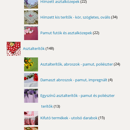
Hímzett asztalközepek
22
termék
34
Hímzett kis terítők - kör, szögletes, ovális
34
termék
22
Pamut futók és asztalközepek
22
termék
148
Asztalterítők
148
termék
24
Asztalterítők, abroszok - pamut, poliészter
24
term
4
Damaszt abroszok - pamut, impregnált
4
termék
Egyszínű asztalterítők - pamut és poliészter
terítők
13
13
termék
15
Kifutó termékek - utolsó darabok
15
termék
10