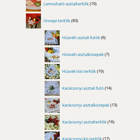
Lemosható asztalterítők
10
termék
83
Ünnepi terítők
83
termék
6
Húsvéti asztali futók
6
termék
7
Húsvéti asztalközepek
7
termék
10
Húsvéti kis terítők
10
termék
14
Karácsonyi asztali futó
14
termék
13
karácsonyi asztalközepek
13
termék
16
Karácsonyi asztalterítők
16
termék
17
Karácsonyi kis terítők
17