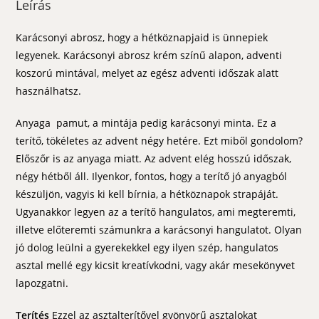
Leírás
Karácsonyi abrosz, hogy a hétköznapjaid is ünnepiek
legyenek. Karácsonyi abrosz krém színű alapon, adventi
koszorú mintával, melyet az egész adventi időszak alatt
használhatsz.
Anyaga pamut, a mintája pedig karácsonyi minta. Ez a
terítő, tökéletes az advent négy hetére. Ezt miből gondolom?
Előszőr is az anyaga miatt. Az advent elég hosszú időszak,
négy hétből áll. Ilyenkor, fontos, hogy a terítő jó anyagból
készüljön, vagyis ki kell bírnia, a hétköznapok strapáját.
Ugyanakkor legyen az a terítő hangulatos, ami megteremti,
illetve előteremti számunkra a karácsonyi hangulatot. Olyan
jó dolog leülni a gyerekekkel egy ilyen szép, hangulatos
asztal mellé egy kicsit kreatívkodni, vagy akár mesekönyvet
lapozgatni.
Terítés
Ezzel az asztalterítővel gyönyörű asztalokat