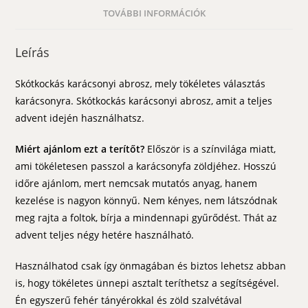
TOVÁBBI INFORMÁCIÓK
Leírás
Skótkockás karácsonyi abrosz, mely tökéletes választás
karácsonyra. Skótkockás karácsonyi abrosz, amit a teljes
advent idején használhatsz.
Miért ajánlom ezt a terítőt?
Először is a színvilága miatt,
ami tökéletesen passzol a karácsonyfa zöldjéhez. Hosszú
időre ajánlom, mert nemcsak mutatós anyag, hanem
kezelése is nagyon könnyű. Nem kényes, nem látszódnak
meg rajta a foltok, bírja a mindennapi gyűrődést. Thát az
advent teljes négy hetére használható.
Használhatod csak így önmagában és biztos lehetsz abban
is, hogy tökéletes ünnepi asztalt teríthetsz a segítségével.
Én egyszerű fehér tányérokkal és zöld szalvétával