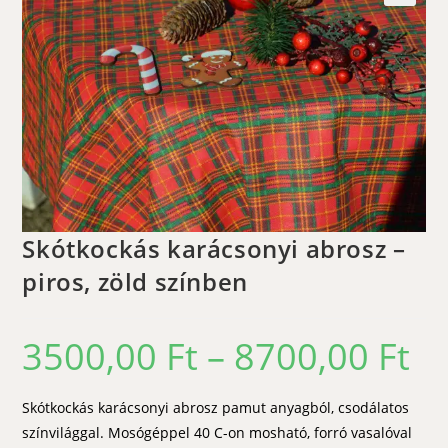
🔍
Skótkockás karácsonyi abrosz –
piros, zöld színben
3500,00
Ft
–
8700,00
Ft
Ártar
3500,
-
8700,
Skótkockás karácsonyi abrosz pamut anyagból, csodálatos
színvilággal. Mosógéppel 40 C-on mosható, forró vasalóval