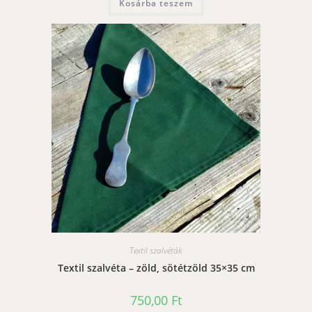
Kosárba teszem
Textil szalvéták
Textil szalvéta – zöld, sötétzöld 35×35 cm
750,00
Ft