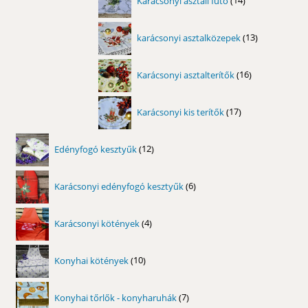
Karácsonyi asztali futó
14
termék
13
karácsonyi asztalközepek
13
termék
16
Karácsonyi asztalterítők
16
termék
17
Karácsonyi kis terítők
17
termék
12
Edényfogó kesztyűk
12
termék
6
Karácsonyi edényfogó kesztyűk
6
termék
4
Karácsonyi kötények
4
termék
10
Konyhai kötények
10
termék
7
Konyhai tőrlők - konyharuhák
7
termék