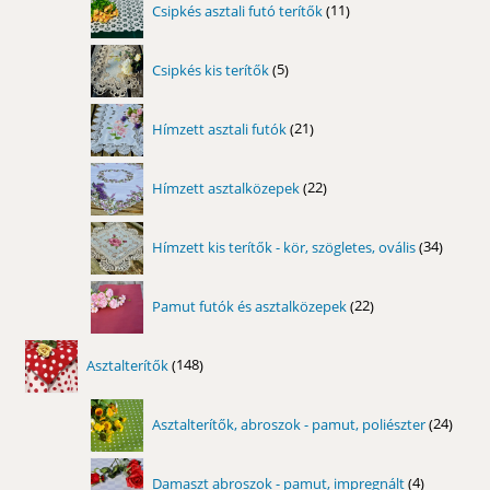
Csipkés asztali futó terítők
11
termék
5
Csipkés kis terítők
5
termék
21
Hímzett asztali futók
21
termék
22
Hímzett asztalközepek
22
termék
34
Hímzett kis terítők - kör, szögletes, ovális
34
termék
22
Pamut futók és asztalközepek
22
termék
148
Asztalterítők
148
termék
24
Asztalterítők, abroszok - pamut, poliészter
24
term
4
Damaszt abroszok - pamut, impregnált
4