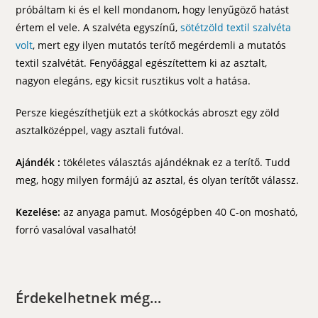
próbáltam ki és el kell mondanom, hogy lenyűgöző hatást
értem el vele. A szalvéta egyszínű,
sötétzöld textil szalvéta
volt
, mert egy ilyen mutatós terítő megérdemli a mutatós
textil szalvétát. Fenyőággal egészítettem ki az asztalt,
nagyon elegáns, egy kicsit rusztikus volt a hatása.
Persze kiegészíthetjük ezt a skótkockás abroszt egy zöld
asztalközéppel, vagy asztali futóval.
Ajándék :
tökéletes választás ajándéknak ez a terítő. Tudd
meg, hogy milyen formájú az asztal, és olyan terítőt válassz.
Kezelése:
az anyaga pamut. Mosógépben 40 C-on mosható,
forró vasalóval vasalható!
Érdekelhetnek még…