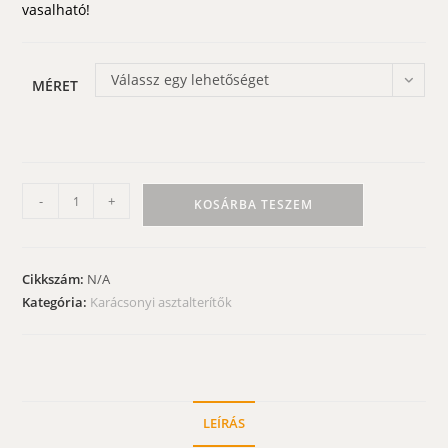
vasalható!
Válassz egy lehetőséget
MÉRET
Skótkockás
-
+
KOSÁRBA TESZEM
karácsonyi
abrosz
-
Cikkszám:
N/A
piros,
Kategória:
Karácsonyi asztalterítők
zöld
színben
mennyiség
LEÍRÁS