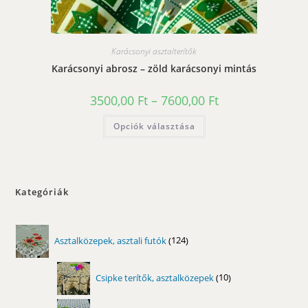
Karácsonyi asztalterítők
Karácsonyi abrosz – zöld karácsonyi mintás
Ártartomány:
3500,00
Ft
–
7600,00
Ft
3500,00 Ft
-
Ennek
Opciók választása
7600,00 Ft
a
terméknek
több
variációja
van.
A
változatok
Kategóriák
a
termékoldalon
választhatók
ki
124
Asztalközepek, asztali futók
124
termék
10
Csipke terítők, asztalközepek
10
termék
11