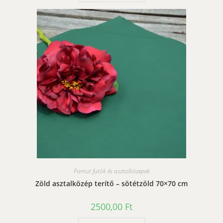
Pamut futók és asztalközepek
Zöld asztalközép terítő – sötétzöld 70×70 cm
2500,00
Ft