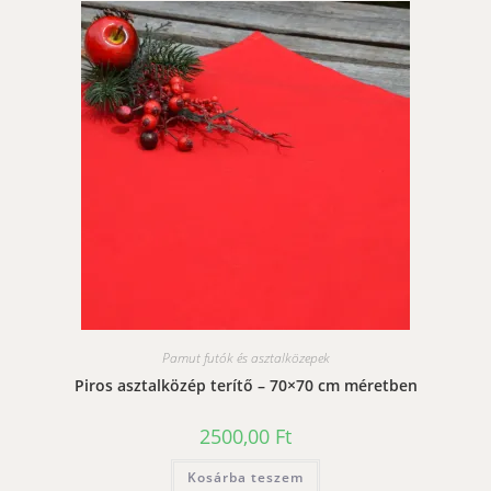
Pamut futók és asztalközepek
Piros asztalközép terítő – 70×70 cm méretben
2500,00
Ft
Kosárba teszem