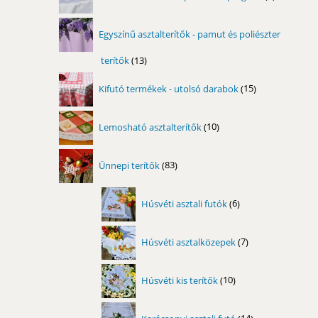
termék
Egyszínű asztalterítők - pamut és poliészter
terítők
13
13
termék
15
Kifutó termékek - utolsó darabok
15
termék
10
Lemosható asztalterítők
10
termék
83
Ünnepi terítők
83
termék
6
Húsvéti asztali futók
6
termék
7
Húsvéti asztalközepek
7
termék
10
Húsvéti kis terítők
10
termék
14