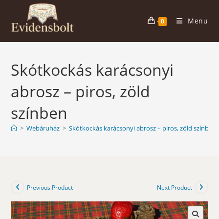
Skip
to
Menu
0
content
Skótkockás karácsonyi
abrosz – piros, zöld
színben
>
Webáruház
>
Skótkockás karácsonyi abrosz – piros, zöld színben
Previous Product
Next Product