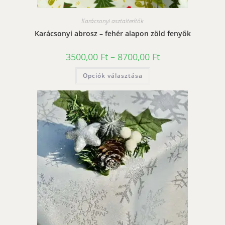
Karácsonyi asztalterítők
Karácsonyi abrosz – fehér alapon zöld fenyők
Ártartomány:
3500,00
Ft
–
8700,00
Ft
3500,00 Ft
-
Ennek
Opciók választása
8700,00 Ft
a
terméknek
több
variációja
van.
A
változatok
a
termékoldalon
választhatók
ki