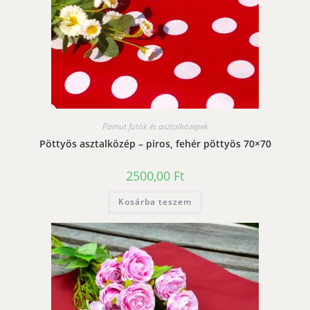
Pamut futók és asztalközepek
Pöttyös asztalközép – piros, fehér pöttyös 70×70
2500,00
Ft
Kosárba teszem