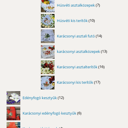
7
Húsvéti asztalközepek
7
termék
10
Húsvéti kis terítők
10
termék
14
Karácsonyi asztali futó
14
termék
13
karácsonyi asztalközepek
13
termék
16
Karácsonyi asztalterítők
16
termék
17
Karácsonyi kis terítők
17
termék
12
Edényfogó kesztyűk
12
termék
6
Karácsonyi edényfogó kesztyűk
6
termék
4