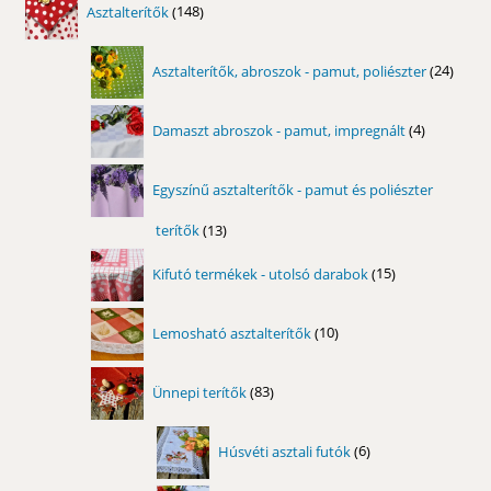
Asztalterítők
148
termék
24
Asztalterítők, abroszok - pamut, poliészter
24
term
4
Damaszt abroszok - pamut, impregnált
4
termék
Egyszínű asztalterítők - pamut és poliészter
terítők
13
13
termék
15
Kifutó termékek - utolsó darabok
15
termék
10
Lemosható asztalterítők
10
termék
83
Ünnepi terítők
83
termék
6
Húsvéti asztali futók
6
termék