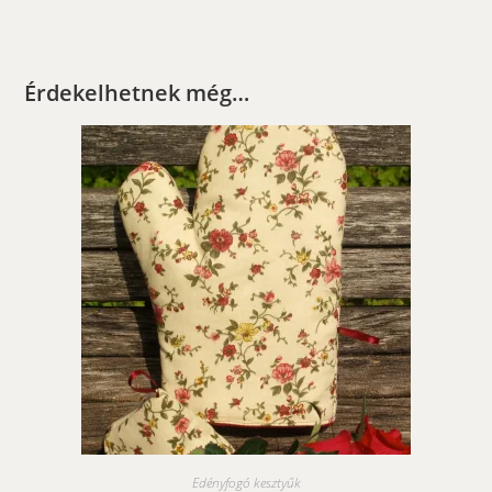
Érdekelhetnek még…
Edényfogó kesztyűk