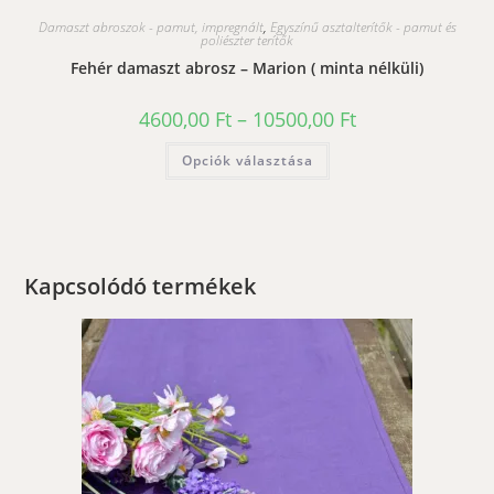
Damaszt abroszok - pamut, impregnált
,
Egyszínű asztalterítők - pamut és
poliészter terítők
Fehér damaszt abrosz – Marion ( minta nélküli)
Ártartomány:
4600,00
Ft
–
10500,00
Ft
4600,00 Ft
-
Ennek
Opciók választása
10500,00 Ft
a
terméknek
több
variációja
van.
A
változatok
a
Kapcsolódó termékek
termékoldalon
választhatók
ki