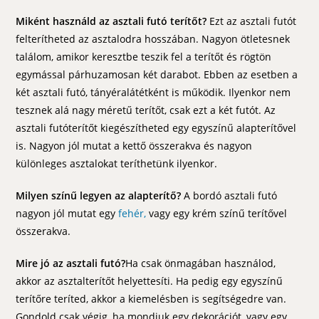
Miként használd az asztali futó terítőt?
Ezt az asztali futót
felterítheted az asztalodra hosszában. Nagyon ötletesnek
találom, amikor keresztbe teszik fel a terítőt és rögtön
egymással párhuzamosan két darabot. Ebben az esetben a
két asztali futó, tányéralátétként is működik. Ilyenkor nem
tesznek alá nagy méretű terítőt, csak ezt a két futót. Az
asztali futóterítőt kiegészítheted egy egyszínű alapterítővel
is. Nagyon jól mutat a kettő összerakva és nagyon
különleges asztalokat teríthetünk ilyenkor.
Milyen színű legyen az alapterítő?
A bordó asztali futó
nagyon jól mutat egy
fehér,
vagy egy krém színű terítővel
összerakva.
Mire jó az asztali futó?
Ha csak önmagában használod,
akkor az asztalterítőt helyettesíti. Ha pedig egy egyszínű
terítőre teríted, akkor a kiemelésben is segítségedre van.
Gondold csak végig, ha mondjuk egy dekorációt, vagy egy