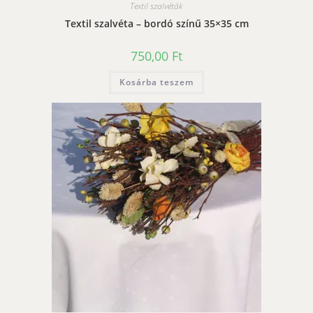
Textil szalvéták
Textil szalvéta – bordó színű 35×35 cm
750,00
Ft
Kosárba teszem