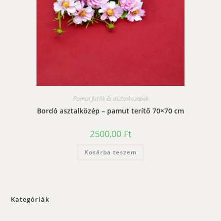
Pamut futók és asztalközepek
Bordó asztalközép – pamut terítő 70×70 cm
2500,00
Ft
Kosárba teszem
Kategóriák