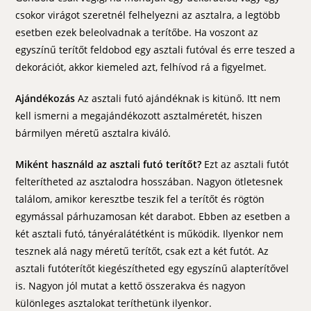
csokor virágot szeretnél felhelyezni az asztalra, a legtöbb
esetben ezek beleolvadnak a terítőbe. Ha voszont az
egyszínű terítőt feldobod egy asztali futóval és erre teszed a
dekorációt, akkor kiemeled azt, felhívod rá a figyelmet.
Ajándékozás
Az asztali futó ajándéknak is kitünő. Itt nem
kell ismerni a megajándékozott asztalméretét, hiszen
bármilyen méretű asztalra kiváló.
Miként használd az asztali futó terítőt?
Ezt az asztali futót
felterítheted az asztalodra hosszában. Nagyon ötletesnek
találom, amikor keresztbe teszik fel a terítőt és rögtön
egymással párhuzamosan két darabot. Ebben az esetben a
két asztali futó, tányéralátétként is működik. Ilyenkor nem
tesznek alá nagy méretű terítőt, csak ezt a két futót. Az
asztali futóterítőt kiegészítheted egy egyszínű alapterítővel
is. Nagyon jól mutat a kettő összerakva és nagyon
különleges asztalokat teríthetünk ilyenkor.