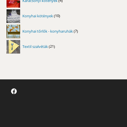
Karácsonyi kötények
4
termék
10
Konyhai kötények
10
termék
7
Konyhai tőrlők - konyharuhák
7
termék
21
Textil szalvéták
21
termék
Facebook