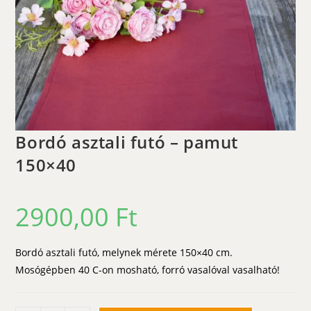
Bordó asztali futó – pamut
150×40
2900,00
Ft
Bordó asztali futó, melynek mérete 150×40 cm.
Mosógépben 40 C-on mosható, forró vasalóval vasalható!