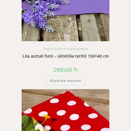
Pamut futók és asztalközepek
Lila asztali futó – sötétlila terítő 150×40 cm
2900,00
Ft
Kosárba teszem