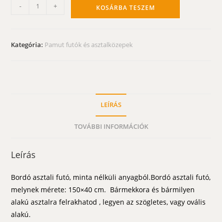
Bordó
-
+
KOSÁRBA TESZEM
asztali
futó
-
Kategória:
Pamut futók és asztalközepek
pamut
150x40
mennyiség
LEÍRÁS
TOVÁBBI INFORMÁCIÓK
Leírás
Bordó asztali futó, minta nélküli anyagból.Bordó asztali futó,
melynek mérete: 150×40 cm. Bármekkora és bármilyen
alakú asztalra felrakhatod , legyen az szögletes, vagy ovális
alakú.