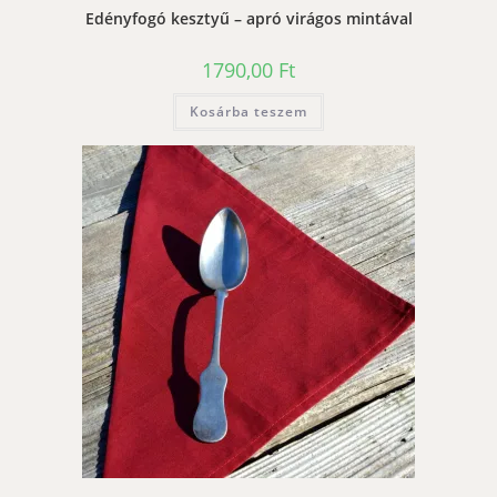
Edényfogó kesztyű – apró virágos mintával
1790,00
Ft
Kosárba teszem