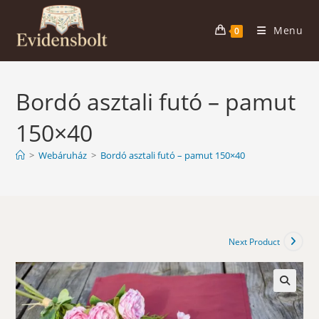
Skip
to
Menu
0
content
Bordó asztali futó – pamut
150×40
>
Webáruház
>
Bordó asztali futó – pamut 150×40
Next Product
🔍