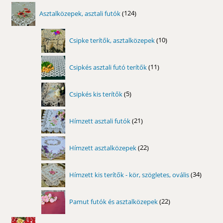
124
Asztalközepek, asztali futók
124
termék
10
Csipke terítők, asztalközepek
10
termék
11
Csipkés asztali futó terítők
11
termék
5
Csipkés kis terítők
5
termék
21
Hímzett asztali futók
21
termék
22
Hímzett asztalközepek
22
termék
34
Hímzett kis terítők - kör, szögletes, ovális
34
termék
22
Pamut futók és asztalközepek
22
termék
148