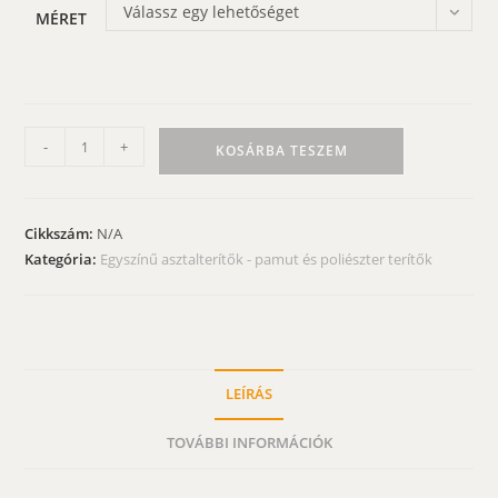
Válassz egy lehetőséget
MÉRET
Zöld
-
+
KOSÁRBA TESZEM
terítő
-
olajzöld
Cikkszám:
N/A
színű,
Kategória:
Egyszínű asztalterítők - pamut és poliészter terítők
pamut
asztalterítő
mennyiség
LEÍRÁS
TOVÁBBI INFORMÁCIÓK