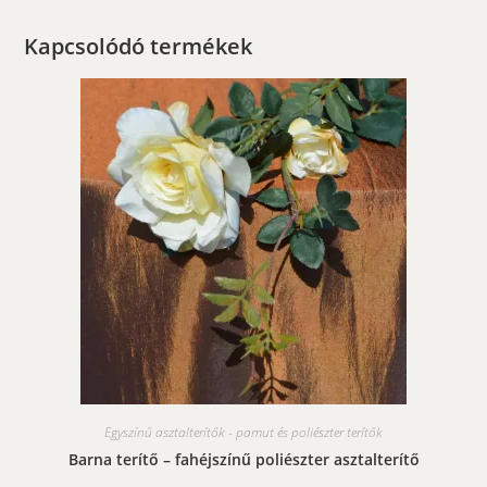
Kapcsolódó termékek
Egyszínű asztalterítők - pamut és poliészter terítők
Barna terítő – fahéjszínű poliészter asztalterítő