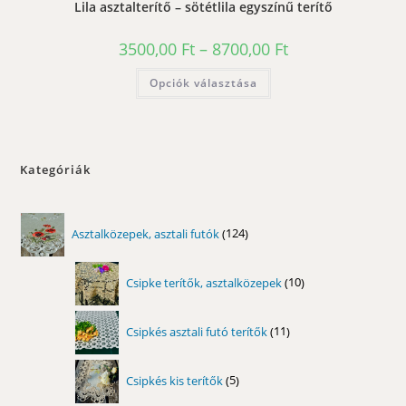
Lila asztalterítő – sötétlila egyszínű terítő
Ártartomány:
3500,00
Ft
–
8700,00
Ft
3500,00 Ft
-
Ennek
Opciók választása
8700,00 Ft
a
terméknek
több
variációja
van.
A
változatok
Kategóriák
a
termékoldalon
választhatók
ki
124
Asztalközepek, asztali futók
124
termék
10
Csipke terítők, asztalközepek
10
termék
11
Csipkés asztali futó terítők
11
termék
5
Csipkés kis terítők
5
termék