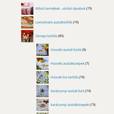
termék
15
Kifutó termékek - utolsó darabok
15
termék
10
Lemosható asztalterítők
10
termék
83
Ünnepi terítők
83
termék
6
Húsvéti asztali futók
6
termék
7
Húsvéti asztalközepek
7
termék
10
Húsvéti kis terítők
10
termék
14
Karácsonyi asztali futó
14
termék
13
karácsonyi asztalközepek
13
termék