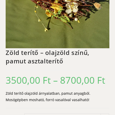
Zöld terítő – olajzöld színű,
pamut asztalterítő
3500,00
Ft
–
8700,00
Ft
Ártar
3500,
-
8700,
Zöld terítő olajzöld árnyalatban, pamut anyagból.
Mosógépben mosható, forró vasalóval vasalható!