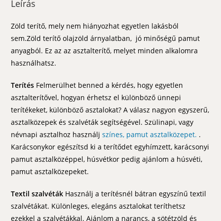
Leírás
Zöld terítő, mely nem hiányozhat egyetlen lakásból
sem.Zöld terítő olajzöld árnyalatban, jó minőségű pamut
anyagból. Ez az az asztalterítő, melyet minden alkalomra
használhatsz.
Terítés
Felmerülhet benned a kérdés, hogy egyetlen
asztalterítővel, hogyan érhetsz el különböző ünnepi
terítékeket, különböző asztalokat? A válasz nagyon egyszerű,
asztalközepek és szalvéták segítségével. Szülinapi, vagy
névnapi asztalhoz használj
színes, pamut asztalközepet.
.
Karácsonykor egészítsd ki a terítődet egyhímzett, karácsonyi
pamut asztalközéppel, húsvétkor pedig ajánlom a húsvéti,
pamut asztalközepeket.
Textil szalvéták
Használj a terítésnél bátran egyszínű textil
szalvétákat. Különleges, elegáns asztalokat teríthetsz
ezekkel a szalvétákkal. Ajánlom a narancs, a sötétzöld és