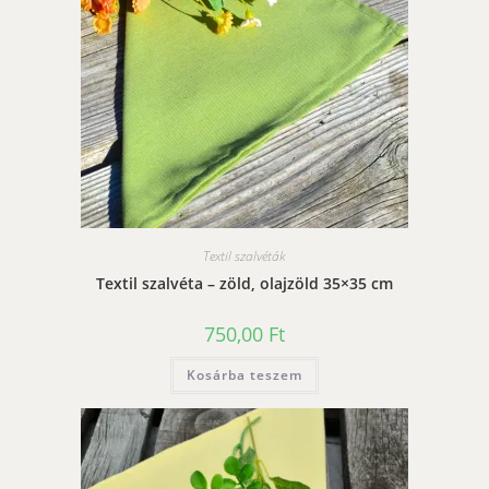
Textil szalvéták
Textil szalvéta – zöld, olajzöld 35×35 cm
750,00
Ft
Kosárba teszem