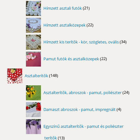
21
Hímzett asztali futók
21
termék
22
Hímzett asztalközepek
22
termék
34
Hímzett kis terítők - kör, szögletes, ovális
34
termék
22
Pamut futók és asztalközepek
22
termék
148
Asztalterítők
148
termék
24
Asztalterítők, abroszok - pamut, poliészter
24
term
4
Damaszt abroszok - pamut, impregnált
4
termék
Egyszínű asztalterítők - pamut és poliészter
terítők
13
13