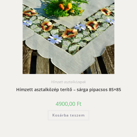
Hímzett asztalközepek
Hímzett asztalközép terítő – sárga pipacsos 85×85
4900,00
Ft
Kosárba teszem