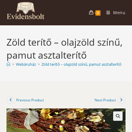
Skip
to
Menu
0
content
Zöld terítő – olajzöld színű,
pamut asztalterítő
>
Webáruház
>
Zöld terítő – olajzöld színű, pamut asztalterítő
Previous Product
Next Product
🔍