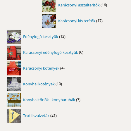
16
Karácsonyi asztalterítők
16
termék
17
Karácsonyi kis terítők
17
termék
12
Edényfogó kesztyűk
12
termék
6
Karácsonyi edényfogó kesztyűk
6
termék
4
Karácsonyi kötények
4
termék
10
Konyhai kötények
10
termék
7
Konyhai tőrlők - konyharuhák
7
termék
21
Textil szalvéták
21
termék