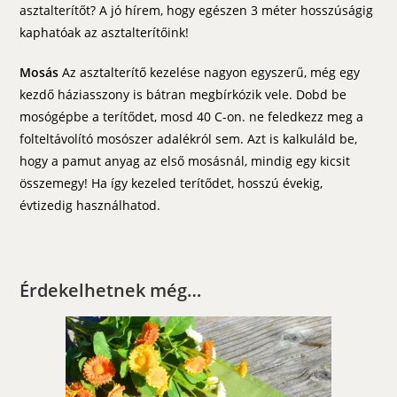
asztalterítőt? A jó hírem, hogy egészen 3 méter hosszúságig
kaphatóak az asztalterítőink!
Mosás
Az asztalterítő kezelése nagyon egyszerű, még egy
kezdő háziasszony is bátran megbírkózik vele. Dobd be
mosógépbe a terítődet, mosd 40 C-on. ne feledkezz meg a
folteltávolító mosószer adalékról sem. Azt is kalkuláld be,
hogy a pamut anyag az első mosásnál, mindig egy kicsit
összemegy! Ha így kezeled terítődet, hosszú évekig,
évtizedig használhatod.
Érdekelhetnek még…