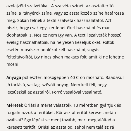
azolajzöld szalvétákat. A szalvéta színét az asztalterítő
színe, a tányérok színe, vagy az asztalközép színe határozza
meg. Sokan félnek a textil szalvéták használatától. Azt
hiszik, hogy csak egyszer lehet őket használni és már
dobhatóak is. Nos ez nem így van. A textil szalvéták hosszú
évekig használhatóak, ha helyesen kezeljük őket. Foltok
esetén mosószer adalékot kell használni, vagyis
folteltávolítót, így nincs olyan makacs folt, amit ki ne lehetne
mosni.
Anyaga
poliészter, mosógépben 40 C-on mosható. Ráadásul
jó tartású, vastag, szövött anyag. Nem kell féli, hogy
lecsúszkál az asztalról. Forró vasalóval vasalható.
Méretek
Óriási a méret választék, 13 méretben gyártjuk és
forgalmazzuk a terítőket. Kör asztalterítőt keresel, netán
oválisat? Egy lépést se menj tovább, mert megtaláltad a
keresett terítőt. Óriási az asztalod, sehol nem találsz rá