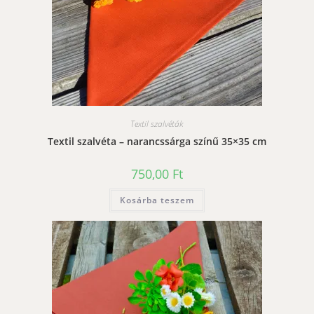
Textil szalvéták
Textil szalvéta – narancssárga színű 35×35 cm
750,00
Ft
Kosárba teszem