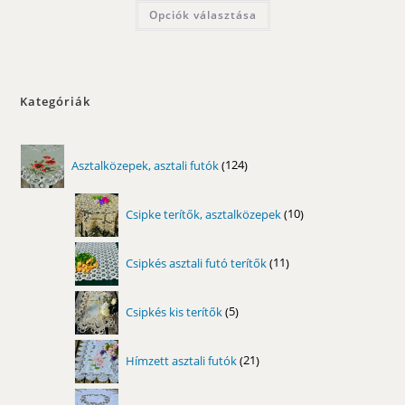
-
Ennek
Opciók választása
8700,00 Ft
a
terméknek
több
variációja
van.
A
változatok
Kategóriák
a
termékoldalon
választhatók
ki
124
Asztalközepek, asztali futók
124
termék
10
Csipke terítők, asztalközepek
10
termék
11
Csipkés asztali futó terítők
11
termék
5
Csipkés kis terítők
5
termék
21
Hímzett asztali futók
21
termék
22