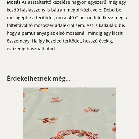
Mosás
Az asztalterítő kezelése nagyon egyszerű, még egy
kezdő háziasszony is bátran megbírkózik vele. Dobd be
mosógépbe a terítődet, mosd 40 C-on. ne feledkezz meg a
folteltávolító mosószer adalékról sem. Azt is kalkuláld be,
hogy a pamut anyag az első mosásnál, mindig egy kicsit
összemegy! Ha így kezeled terítődet, hosszú évekig,
évtizedig használhatod.
Érdekelhetnek még…