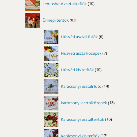
Lemosható asztalterítők
10
termék
83
Ünnepi terítők
83
termék
6
Húsvéti asztali futók
6
termék
7
Húsvéti asztalközepek
7
termék
10
Húsvéti kis terítők
10
termék
14
Karácsonyi asztali futó
14
termék
13
karácsonyi asztalközepek
13
termék
16
Karácsonyi asztalterítők
16
termék
17
Karácsonyi kis terítők
17