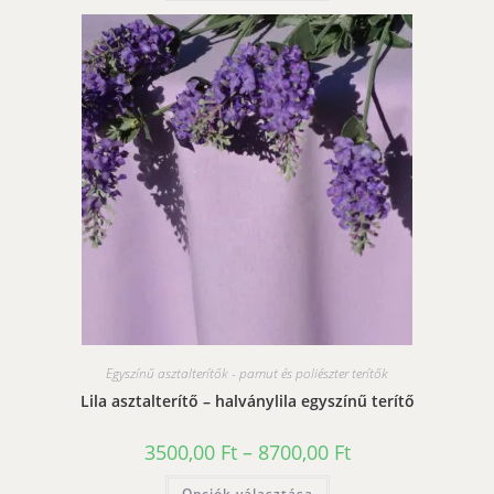
terméknek
több
variációja
van.
A
változatok
a
termékoldalon
választhatók
ki
Egyszínű asztalterítők - pamut és poliészter terítők
Lila asztalterítő – halványlila egyszínű terítő
Ártartomány:
3500,00
Ft
–
8700,00
Ft
3500,00 Ft
-
Ennek
Opciók választása