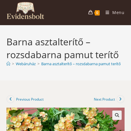
Skip
to
Menu
0
content
Barna asztalterítő –
rozsdabarna pamut terítő
>
Webáruház
>
Barna asztalterítő – rozsdabarna pamut terítő
Previous Product
Next Product
🔍