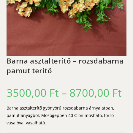
Barna asztalterítő – rozsdabarna
pamut terítő
3500,00
Ft
–
8700,00
Ft
Ártar
3500,
-
8700,
Barna asztalterítő gyönyörű rozsdabarna árnyalatban,
pamut anyagból. Mosógépben 40 C-on mosható, forró
vasalóval vasalható.