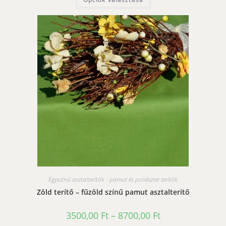
8700,00 Ft
a
terméknek
több
variációja
van.
A
változatok
a
termékoldalon
választhatók
ki
Egyszínű asztalterítők - pamut és poliészter terítők
Zöld terítő – fűzöld színű pamut asztalterítő
Ártartomány:
3500,00
Ft
–
8700,00
Ft
3500,00 Ft