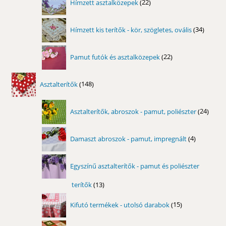
Hímzett asztalközepek
22
termék
34
Hímzett kis terítők - kör, szögletes, ovális
34
termék
22
Pamut futók és asztalközepek
22
termék
148
Asztalterítők
148
termék
24
Asztalterítők, abroszok - pamut, poliészter
24
term
4
Damaszt abroszok - pamut, impregnált
4
termék
Egyszínű asztalterítők - pamut és poliészter
terítők
13
13
termék
15
Kifutó termékek - utolsó darabok
15
termék
10