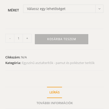
Válassz egy lehetőséget
MÉRET
Barna
-
+
KOSÁRBA TESZEM
asztalterítő
-
rozsdabarna
Cikkszám:
N/A
pamut
Kategória:
Egyszínű asztalterítők - pamut és poliészter terítők
terítő
mennyiség
LEÍRÁS
TOVÁBBI INFORMÁCIÓK