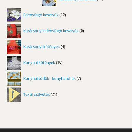
termék
12
Edényfogó kesztyűk
12
termék
6
Karácsonyi edényfogó kesztyűk
6
termék
4
Karácsonyi kötények
4
termék
10
Konyhai kötények
10
termék
7
Konyhai tőrlők - konyharuhák
7
termék
21
Textil szalvéták
21
termék