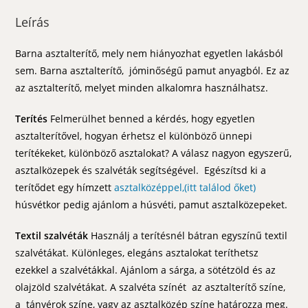
Leírás
Barna asztalterítő, mely nem hiányozhat egyetlen lakásból
sem. Barna asztalterítő, jóminőségű pamut anyagból. Ez az
az asztalterítő, melyet minden alkalomra használhatsz.
Terítés
Felmerülhet benned a kérdés, hogy egyetlen
asztalterítővel, hogyan érhetsz el különböző ünnepi
terítékeket, különböző asztalokat? A válasz nagyon egyszerű,
asztalközepek és szalvéták segítségével. Egészítsd ki a
terítődet egy hímzett
asztalközéppel,(itt találod őket)
húsvétkor pedig ajánlom a húsvéti, pamut asztalközepeket.
Textil szalvéták
Használj a terítésnél bátran egyszínű textil
szalvétákat. Különleges, elegáns asztalokat teríthetsz
ezekkel a szalvétákkal. Ajánlom a sárga, a sötétzöld és az
olajzöld szalvétákat. A szalvéta színét az asztalterítő színe,
a tányérok színe, vagy az asztalközép színe határozza meg.