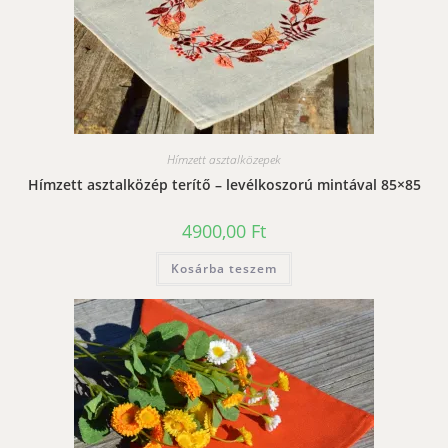
Hímzett asztalközepek
Hímzett asztalközép terítő – levélkoszorú mintával 85×85
4900,00
Ft
Kosárba teszem