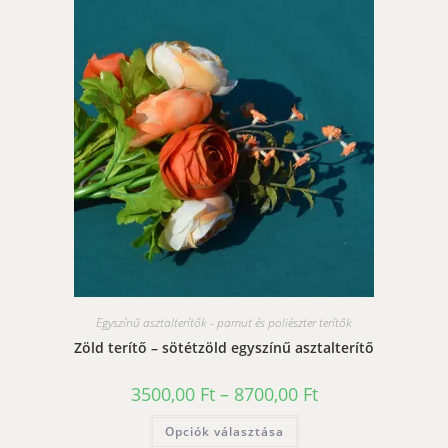
Egyszínű asztalterítők - pamut és poliészter terítők
Zöld terítő – sötétzöld egyszínű asztalterítő
Ártartomány:
3500,00
Ft
–
8700,00
Ft
3500,00 Ft
-
Ennek
Opciók választása
8700,00 Ft
a