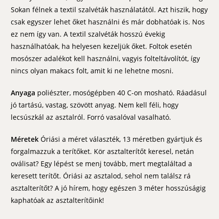
Sokan félnek a textil szalvéták használatától. Azt hiszik, hogy
csak egyszer lehet őket használni és már dobhatóak is. Nos
ez nem így van. A textil szalvéták hosszú évekig
használhatóak, ha helyesen kezeljük őket. Foltok esetén
mosószer adalékot kell használni, vagyis folteltávolítót, így
nincs olyan makacs folt, amit ki ne lehetne mosni.
Anyaga
poliészter, mosógépben 40 C-on mosható. Ráadásul
jó tartású, vastag, szövött anyag. Nem kell féli, hogy
lecsúszkál az asztalról. Forró vasalóval vasalható.
Méretek
Óriási a méret választék, 13 méretben gyártjuk és
forgalmazzuk a terítőket. Kör asztalterítőt keresel, netán
oválisat? Egy lépést se menj tovább, mert megtaláltad a
keresett terítőt. Óriási az asztalod, sehol nem találsz rá
asztalterítőt? A jó hírem, hogy egészen 3 méter hosszúságig
kaphatóak az asztalterítőink!