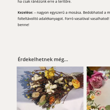
ha csak ránézünk erre a terítőre.
Kezelése:
– nagyon egyszerű a mosása. Bedobhatod a mos
folteltávolító adalékanyagot. Forró vasalóval vasalhatod
benne!
Érdekelhetnek még…