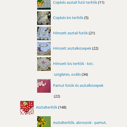
Csipkés asztali futó terítők
11
termék
5
Csipkés kis terítők
5
termék
21
Hímzett asztali futók
21
termék
22
Hímzett asztalközepek
22
termék
Hímzett kis terítők - kör,
szögletes, ovális
34
34
termék
Pamut futók és asztalközepek
22
22
termék
148
Asztalterítők
148
termék
Asztalterítők, abroszok - pamut,