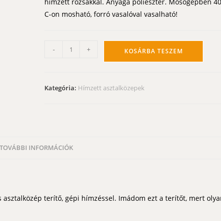
hímzett rózsákkal. Anyaga poliészter. Mosógépben 4
C-on mosható, forró vasalóval vasalható!
Rózsás
-
+
KOSÁRBA TESZEM
asztalközép
terítő
-
Kategória:
Hímzett asztalközepek
hímzett
virágokkal
85x85
cm
mennyiség
TOVÁBBI INFORMÁCIÓK
 asztalközép terítő, gépi hímzéssel. Imádom ezt a terítőt, mert oly