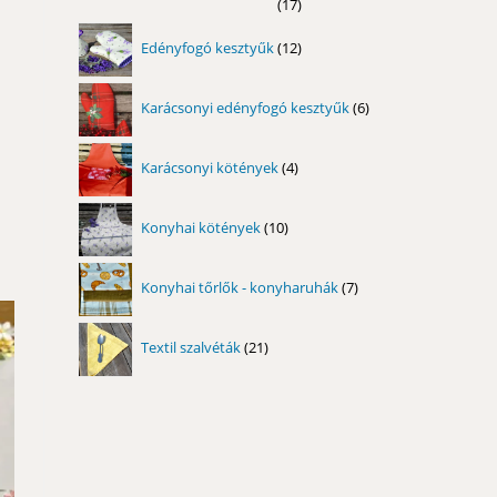
17
17
termék
12
Edényfogó kesztyűk
12
termék
6
Karácsonyi edényfogó kesztyűk
6
termék
4
Karácsonyi kötények
4
termék
10
Konyhai kötények
10
termék
7
Konyhai tőrlők - konyharuhák
7
termék
21
Textil szalvéták
21
termék