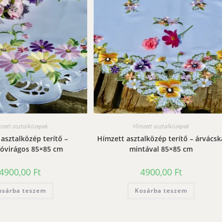
zett asztalközepek
Hímzett asztalközepek
asztalközép terítő –
Hímzett asztalközép terítő – árvácsk
góvirágos 85×85 cm
mintával 85×85 cm
4900,00
Ft
4900,00
Ft
osárba teszem
Kosárba teszem