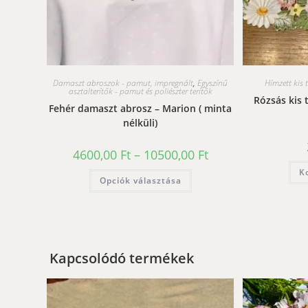
Damaszt abroszok - pamut, impregnált
,
Egyszínű
Hímzett kis t
asztalterítők - pamut és poliészter terítők
Rózsás kis 
Fehér damaszt abrosz – Marion ( minta
nélküli)
Ártartomány:
4600,00
Ft
–
10500,00
Ft
4600,00 Ft
-
Ennek
K
Opciók választása
10500,00 Ft
a
terméknek
több
variációja
van.
A
változatok
a
Kapcsolódó termékek
termékoldalon
választhatók
ki