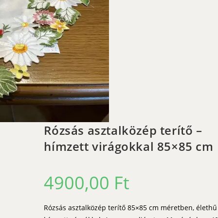
Rózsás asztalközép terítő –
hímzett virágokkal 85×85 cm
4900,00
Ft
Rózsás asztalközép terítő 85×85 cm méretben, élethű