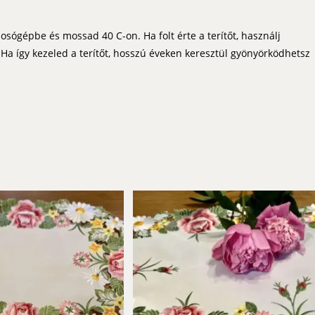
ógépbe és mossad 40 C-on. Ha folt érte a terítőt, használj
! Ha így kezeled a terítőt, hosszú éveken keresztül gyönyörködhetsz