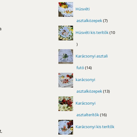
termék
Húsvéti
asztalközepek
7
7
termék
a
Húsvéti kis terítők
10
10
termék
Karácsonyi asztali
futó
14
14
termék
karácsonyi
asztalközepek
13
13
termék
Karácsonyi
asztalterítők
16
16
termék
Karácsonyi kis terítők
t,