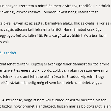
. Én nagyon szeretem a mintáját, mert a virágok, rendkívül élethűek
jük akár egy csokor rózsával. Minden lakást hangulatossá tesz.
lokra, legyen az az asztal, bármilyen alakú. Illik az ovális, a kör és 
 vagyis átlósan kell felrakni a terítőt. Használhatod csak úgy
 egy egyszínű asztalterítőt. Én a sárgával a zölddel és a bordóval
 volt.
is terítőt.
kat lehet teríteni. Képzelj el akár egy fehér damaszt terítőt, amire
r tányért és egészítsd ki bordó, zöld, vagy akár rózaszín egyszínű
s felrakhatsz, ami lehetne akár rózsa is. Eltudod képzelni, hogy
elkápráztattad, pedig még el sem kezdtétek az ebédet, vagy a
ő. A szerencse, hogy itt nem kell tudnod az asztal méretét, hiszen
az biztos, hogy örömet ajándékozol, hiszen már az boldogságot jelen