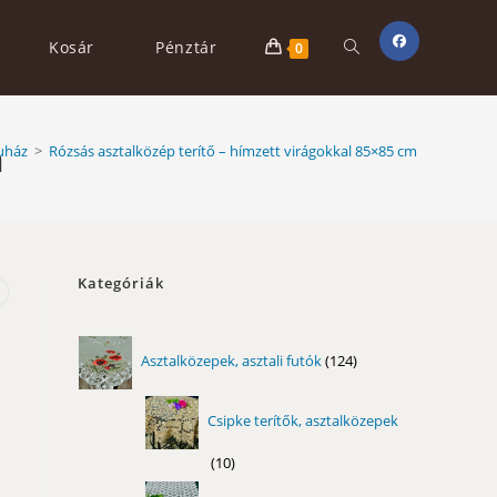
Toggle
Kosár
Pénztár
0
website
m
uház
>
Rózsás asztalközép terítő – hímzett virágokkal 85×85 cm
search
Kategóriák
124
Asztalközepek, asztali futók
124
termék
Csipke terítők, asztalközepek
10
10
termék
11