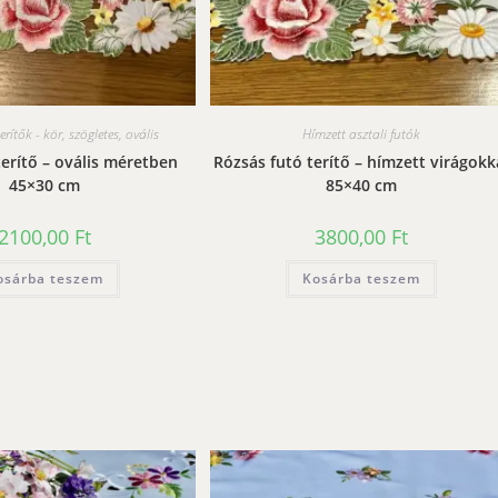
erítők - kör, szögletes, ovális
Hímzett asztali futók
terítő – ovális méretben
Rózsás futó terítő – hímzett virágokk
45×30 cm
85×40 cm
2100,00
Ft
3800,00
Ft
osárba teszem
Kosárba teszem