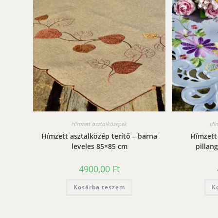
Hímzett asztalközepek
Hím
Hímzett asztalközép terítő – barna
Hímzett 
leveles 85×85 cm
pillan
4900,00
Ft
Kosárba teszem
K