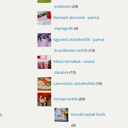
0
poliészter
24
24
termék
Damaszt abroszok - pamut,
impregnált
4
4
termék
Egyszínű asztalterítők - pamut
és poliészter terítők
13
13
termék
Kifutó termékek - utolsó
darabok
15
15
termék
10
Lemosható asztalterítők
10
termék
83
Ünnepi terítők
83
termék
Húsvéti asztali futók
an
6
6