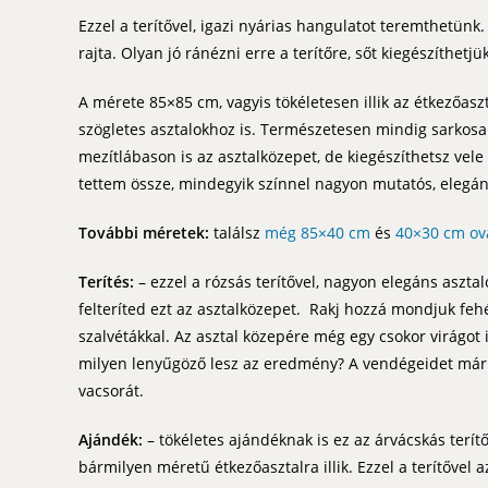
Ezzel a terítővel, igazi nyárias hangulatot teremthetünk
rajta. Olyan jó ránézni erre a terítőre, sőt kiegészíthet
A mérete 85×85 cm, vagyis tökéletesen illik az étkezőaszta
szögletes asztalokhoz is. Természetesen mindig sarkosan,
mezítlábason is az asztalközepet, de kiegészíthetsz vele
tettem össze, mindegyik színnel nagyon mutatós, elegáns
További méretek:
találsz
még 85×40 cm
és
40×30 cm ovál
Terítés:
– ezzel a rózsás terítővel, nagyon elegáns asztalo
felteríted ezt az asztalközepet. Rakj hozzá mondjuk fehé
szalvétákkal. Az asztal közepére még egy csokor virágot i
milyen lenyűgöző lesz az eredmény? A vendégeidet már 
vacsorát.
Ajándék:
– tökéletes ajándéknak is ez az árvácskás terít
bármilyen méretű étkezőasztalra illik. Ezzel a terítővel 