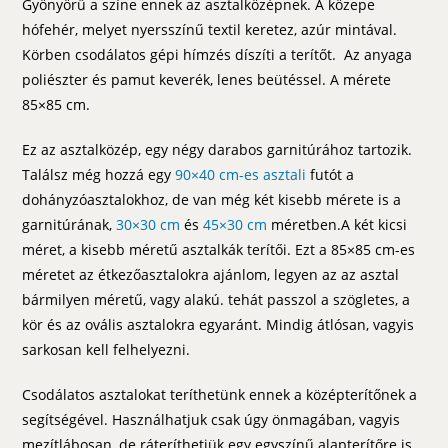
Gyönyörű a színe ennek az asztalközépnek. A közepe
hófehér, melyet nyersszínű textil keretez, azúr mintával.
Körben csodálatos gépi hímzés díszíti a terítőt. Az anyaga
poliészter és pamut keverék, lenes beütéssel. A mérete
85×85 cm.
Ez az asztalközép, egy négy darabos garnitúrához tartozik.
Találsz még hozzá egy
90×40 cm-es asztali
futót a
dohányzóasztalokhoz, de van még két kisebb mérete is a
garnitúrának,
30×30 cm
és
45×30 cm
méretben.A két kicsi
méret, a kisebb méretű asztalkák terítői. Ezt a 85×85 cm-es
méretet az étkezőasztalokra ajánlom, legyen az az asztal
bármilyen méretű, vagy alakú. tehát passzol a szögletes, a
kör és az ovális asztalokra egyaránt. Mindig átlósan, vagyis
sarkosan kell felhelyezni.
Csodálatos asztalokat teríthetünk ennek a középterítőnek a
segítségével. Használhatjuk csak úgy önmagában, vagyis
mezítlábosan, de ráteríthetjük egy egyszínű alapterítőre is.