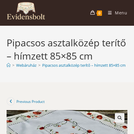
Skip
to
Menu
0
content
Pipacsos asztalközép terítő
– hímzett 85×85 cm
>
Webáruház
>
Pipacsos asztalközép terítő – hímzett 85×85 cm
Previous Product
🔍