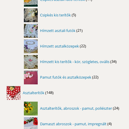
termék
5
Csipkés kis terítők
5
termék
21
Hímzett asztali futók
21
termék
22
Hímzett asztalközepek
22
termék
34
Hímzett kis terítők - kör, szögletes, ovális
34
termék
22
Pamut futók és asztalközepek
22
termék
148
Asztalterítők
148
termék
24
Asztalterítők, abroszok - pamut, poliészter
24
term
4
Damaszt abroszok - pamut, impregnált
4
termék