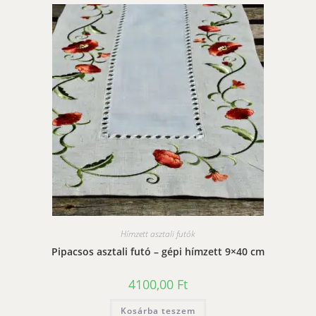
Hímzett asztali futók
Pipacsos asztali futó – gépi hímzett 9×40 cm
4100,00
Ft
Kosárba teszem