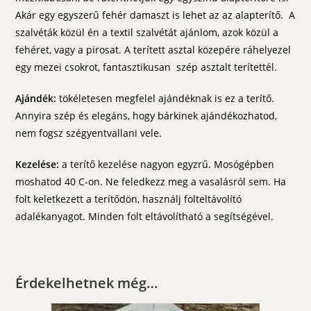
Akár egy egyszerű fehér damaszt is lehet az az alapterítő. A
szalvéták közül én a textil szalvétát ajánlom, azok közül a
fehéret, vagy a pirosat. A terített asztal közepére ráhelyezel
egy mezei csokrot, fantasztikusan szép asztalt terítettél.
Ajándék:
tökéletesen megfelel ajándéknak is ez a terítő.
Annyira szép és elegáns, hogy bárkinek ajándékozhatod,
nem fogsz szégyentvallani vele.
Kezelése:
a terítő kezelése nagyon egyzrű. Mosógépben
moshatod 40 C-on. Ne feledkezz meg a vasalásról sem. Ha
folt keletkezett a terítődön, használj folteltávolító
adalékanyagot. Minden folt eltávolítható a segítségével.
Érdekelhetnek még…