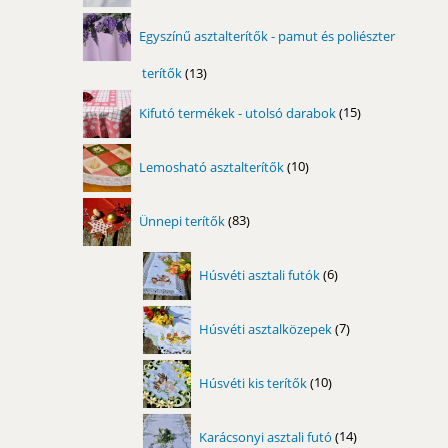
Egyszínű asztalterítők - pamut és poliészter
terítők
13
13
termék
15
Kifutó termékek - utolsó darabok
15
termék
10
Lemosható asztalterítők
10
termék
83
Ünnepi terítők
83
termék
6
Húsvéti asztali futók
6
termék
7
Húsvéti asztalközepek
7
termék
10
Húsvéti kis terítők
10
termék
14
Karácsonyi asztali futó
14