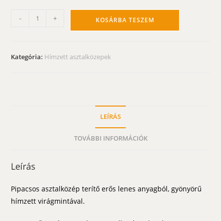
Pipacsos
-
+
KOSÁRBA TESZEM
asztalközép
terítő
-
Kategória:
Hímzett asztalközepek
hímzett
85x85
cm
mennyiség
LEÍRÁS
TOVÁBBI INFORMÁCIÓK
Leírás
Pipacsos asztalközép terítő erős lenes anyagból, gyönyörű
hímzett virágmintával.