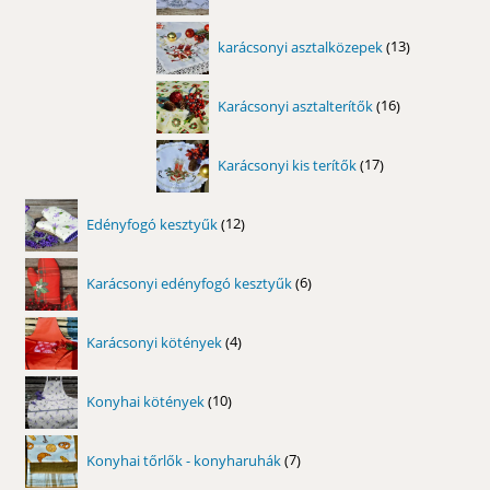
termék
13
karácsonyi asztalközepek
13
termék
16
Karácsonyi asztalterítők
16
termék
17
Karácsonyi kis terítők
17
termék
12
Edényfogó kesztyűk
12
termék
6
Karácsonyi edényfogó kesztyűk
6
termék
4
Karácsonyi kötények
4
termék
10
Konyhai kötények
10
termék
7
Konyhai tőrlők - konyharuhák
7
termék