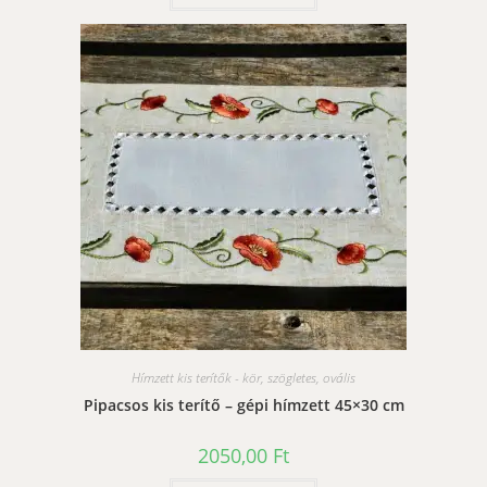
Hímzett kis terítők - kör, szögletes, ovális
Pipacsos kis terítő – gépi hímzett 45×30 cm
2050,00
Ft