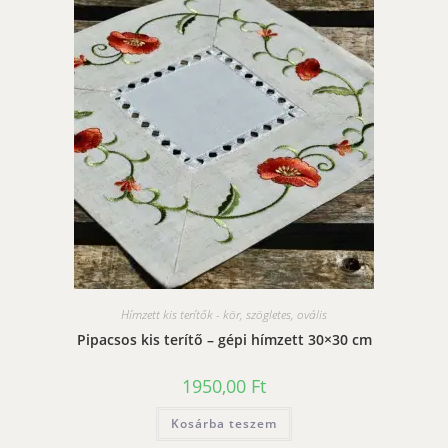
Hímzett kis terítők - kör, szögletes, ovális
Pipacsos kis terítő – gépi hímzett 30×30 cm
1950,00
Ft
Kosárba teszem