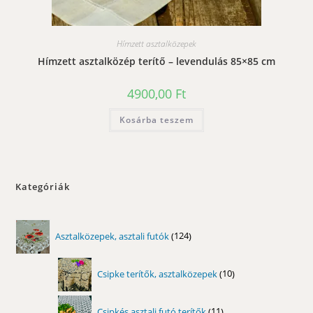
Hímzett asztalközepek
Hímzett asztalközép terítő – levendulás 85×85 cm
4900,00
Ft
Kosárba teszem
Kategóriák
124
Asztalközepek, asztali futók
124
termék
10
Csipke terítők, asztalközepek
10
termék
11
Csipkés asztali futó terítők
11