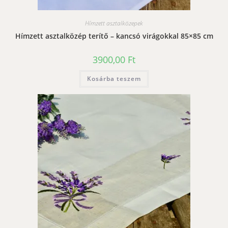
Hímzett asztalközepek
Hímzett asztalközép terítő – kancsó virágokkal 85×85 cm
3900,00
Ft
Kosárba teszem