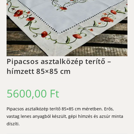
Pipacsos asztalközép terítő –
hímzett 85×85 cm
5600,00
Ft
Pipacsos asztalközép terítő 85×85 cm méretben. Erős,
vastag lenes anyagból készült, gépi hímzés és azsúr minta
díszíti.