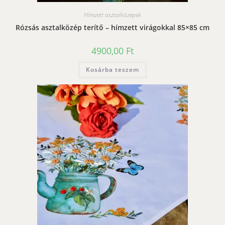
Hímzett asztalközepek
Rózsás asztalközép terítő – hímzett virágokkal 85×85 cm
4900,00
Ft
Kosárba teszem