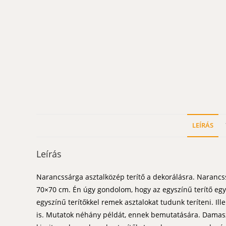
LEÍRÁS
Leírás
Narancssárga asztalközép terítő a dekorálásra. Naranc
70×70 cm. Én úgy gondolom, hogy az egyszínű terítő egy 
egyszínű terítőkkel remek asztalokat tudunk teríteni. Il
is. Mutatok néhány példát, ennek bemutatására. Damaszt