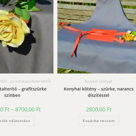
rítők - pamut és poliészter terítők
Konyhai kötények
talterítő – grafitszürke
Konyhai kötény – szürke, narancs
színben
díszítéssel
Ártartomány:
00
Ft
–
8700,00
Ft
2800,00
Ft
3500,00 Ft
-
Ennek
ciók választása
8700,00 Ft
Kosárba teszem
a
terméknek
több
variációja