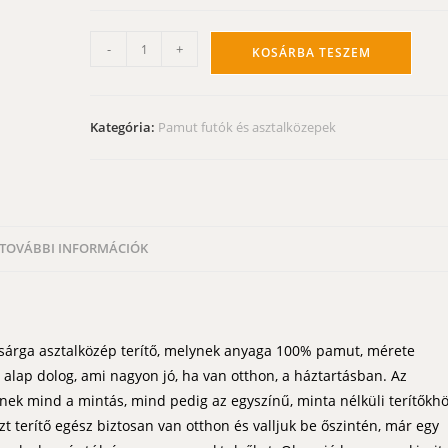
Narancssárga
-
+
KOSÁRBA TESZEM
asztalközép
terítő
-
Kategória:
Pamut futók és asztalközepek
pamut
70x70
cm
mennyiség
TOVÁBBI INFORMÁCIÓK
ssárga asztalközép terítő, melynek anyaga 100% pamut, mérete
alap dolog, ami nagyon jó, ha van otthon, a háztartásban. Az
lenek mind a mintás, mind pedig az egyszínű, minta nélküli terítőkh
 terítő egész biztosan van otthon és valljuk be őszintén, már egy