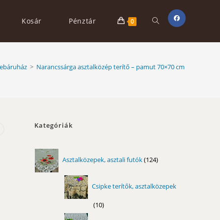
Toggle
Kosár
Pénztár
0
website
ebáruház
>
Narancssárga asztalközép terítő – pamut 70×70 cm
search
Kategóriák
124
Asztalközepek, asztali futók
124
termék
Csipke terítők, asztalközepek
10
10
termék
11