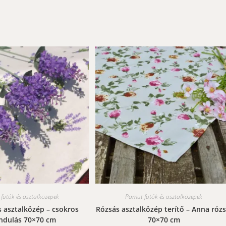
van.
A
változatok
a
termékoldalon
választhatók
ki
futók és asztalközepek
Pamut futók és asztalközepek
 asztalközép – csokros
Rózsás asztalközép terítő – Anna rózs
ndulás 70×70 cm
70×70 cm