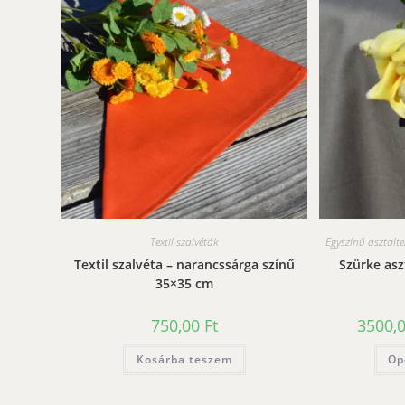
Textil szalvéták
Egyszínű asztalte
Textil szalvéta – narancssárga színű
Szürke asz
35×35 cm
750,00
Ft
3500,
Kosárba teszem
Op