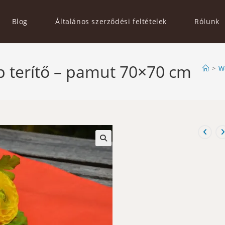
Blog
Általános szerződési feltételek
Rólunk
p terítő – pamut 70×70 cm
>
W
🔍