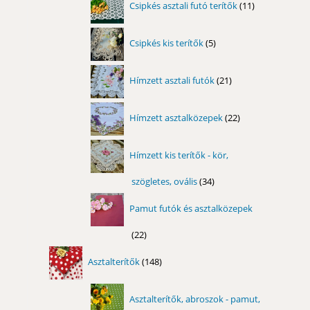
Csipkés asztali futó terítők
11
termék
5
Csipkés kis terítők
5
termék
21
Hímzett asztali futók
21
termék
22
Hímzett asztalközepek
22
termék
Hímzett kis terítők - kör,
szögletes, ovális
34
34
termék
Pamut futók és asztalközepek
22
22
termék
148
Asztalterítők
148
termék
Asztalterítők, abroszok - pamut,