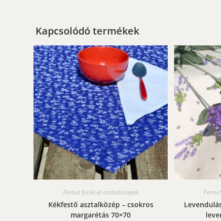
Kapcsolódó termékek
Pamut futók és asztalközepek
Pamut 
Kékfestő asztalközép – csokros
Levendulás
margarétás 70×70
leve