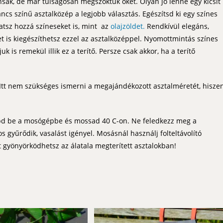
nsak, de már túlságosan megszoktuk őket. Olyan jó lenne egy kicsit
ancs színű asztalközép a legjobb választás. Egészítsd ki egy színes
atsz hozzá színeseket is, mint az
olajzöldet.
Rendkívül elegáns,
t is kiegészíthetsz ezzel az asztalközéppel. Nyomottmintás színes
 is remekül illik ez a terítő. Persze csak akkor, ha a terítő
. Itt nem szükséges ismerni a megajándékozott asztalméretét, hisze
bd be a mosógépbe és mossad 40 C-on. Ne feledkezz meg a
 gyűrődik, vasalást igényel. Mosásnál használj folteltávolító
t gyönyörködhetsz az álatala megterített asztalokban!