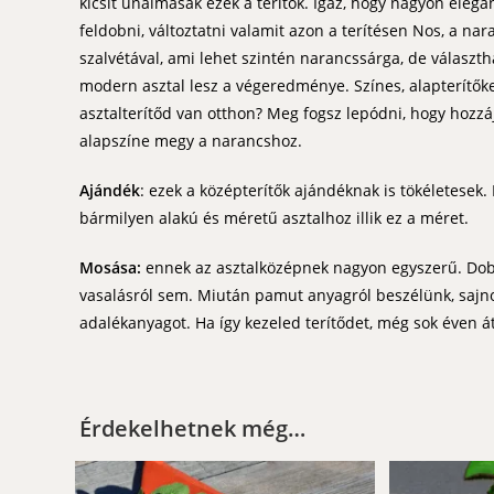
kicsit unalmasak ezek a terítők. Igaz, hogy nagyon elegá
feldobni, változtatni valamit azon a terítésen Nos, a nar
szalvétával, ami lehet szintén narancssárga, de választh
modern asztal lesz a végeredménye. Színes, alapterítőke
asztalterítőd van otthon? Meg fogsz lepódni, hogy hozzájuk
alapszíne megy a narancshoz.
Ajándék
: ezek a középterítők ajándéknak is tökéletesek
bármilyen alakú és méretű asztalhoz illik ez a méret.
Mosása:
ennek az asztalközépnek nagyon egyszerű. Do
vasalásról sem. Miután pamut anyagról beszélünk, sajnos
adalékanyagot. Ha így kezeled terítődet, még sok éven á
Érdekelhetnek még…