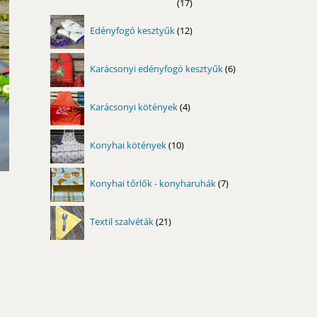
17
17
termék
12
Edényfogó kesztyűk
12
termék
6
Karácsonyi edényfogó kesztyűk
6
termék
4
Karácsonyi kötények
4
termék
10
Konyhai kötények
10
termék
7
Konyhai tőrlők - konyharuhák
7
termék
21
Textil szalvéták
21
termék