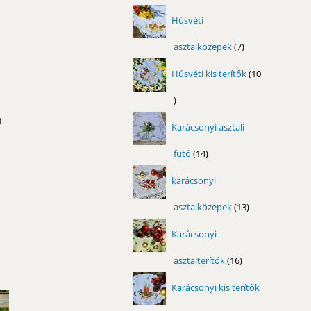
termék
Húsvéti
asztalközepek
7
7
termék
Húsvéti kis terítők
10
10
termék
n
Karácsonyi asztali
futó
14
14
termék
karácsonyi
asztalközepek
13
13
termék
Karácsonyi
asztalterítők
16
16
termék
Karácsonyi kis terítők