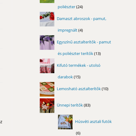
poliészter
24
24
termék
Damaszt abroszok - pamut,
impregnált
4
4
termék
Egyszínű asztalterítők - pamut
és poliészter terítők
13
13
termék
Kifutó termékek - utolsó
darabok
15
15
termék
10
Lemosható asztalterítők
10
termék
83
Ünnepi terítők
83
termék
öz
Húsvéti asztali futók
6
6