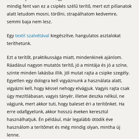
mindig fent van ez a csipkés szélű terítő, mert ezt pillanatok
alatt letudom mosni, törőlni, strapálhatom kedvemre,
semmi baja nem lesz.
Egy
textil szalvétával
kiegészítve, hangulatos asztalokat
teríthetünk.
Ezt a terítőt, praktikussága miatt, mindenkinek ajánlom.
Ráadásul nagyon mutatós terítő, jó a mintája és jó a színe,
szinte minden lakásba illik. Jól mutat rajta a csipke szegély.
Egyetlen egy dologra kell vigyáznunk a használata alatt,
vigyázni kell, hogy késsel nehogy elvágjuk. Vagyis rajta csak
úgy mezítlábasan, vagyis tányér, illetve deszka nélkül, ne
vágjunk, mert akkor tuti, hogy baleset éri a terítőnket. Ha
erre odafigyelünk, akkor hosszú éveken keresztül
használhatjuk. Én például, már legalább ötödik éve
használom a terítőmet és még mindig olyan, mintha új
lenne.