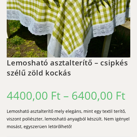
Lemosható asztalterítő – csipkés
szélű zöld kockás
4400,00
Ft
–
6400,00
Ft
Ártar
4400,
-
6400,
Lemosható asztalterítő mely elegáns, mint egy textil terítő,
viszont poliészter, lemosható anyagból készült. Nem igényel
mosást, egyszerüen letörőlhető!