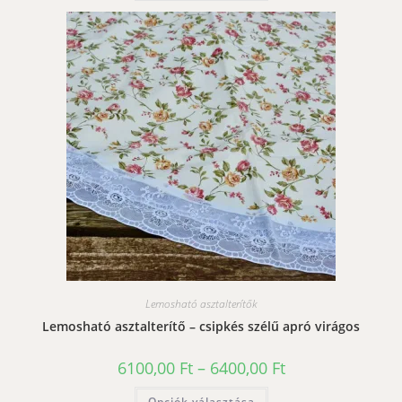
terméknek
több
variációja
van.
A
változatok
a
termékoldalon
választhatók
ki
Lemosható asztalterítők
Lemosható asztalterítő – csipkés szélű apró virágos
Ártartomány:
6100,00
Ft
–
6400,00
Ft
6100,00 Ft
-
Ennek
Opciók választása