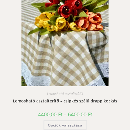
Lemosható asztalterítők
Lemosható asztalterítő – csipkés szélű drapp kockás
Ártartomány:
4400,00
Ft
–
6400,00
Ft
4400,00 Ft
-
Ennek
Opciók választása
6400,00 Ft
a