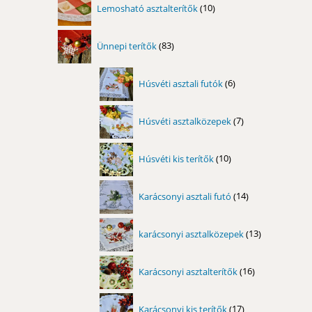
Lemosható asztalterítők
10
termék
83
Ünnepi terítők
83
termék
6
Húsvéti asztali futók
6
termék
7
Húsvéti asztalközepek
7
termék
10
Húsvéti kis terítők
10
termék
14
Karácsonyi asztali futó
14
termék
13
karácsonyi asztalközepek
13
termék
16
Karácsonyi asztalterítők
16
termék
17
Karácsonyi kis terítők
17