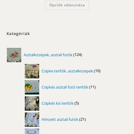
-
Ennek
Opciók választása
6400,00 Ft
a
terméknek
több
variációja
van.
A
változatok
Kategóriák
a
termékoldalon
választhatók
ki
124
Asztalközepek, asztali futók
124
termék
10
Csipke terítők, asztalközepek
10
termék
11
Csipkés asztali futó terítők
11
termék
5
Csipkés kis terítők
5
termék
21
Hímzett asztali futók
21
termék
22