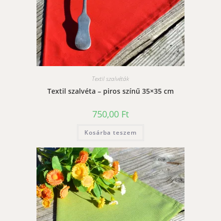
Textil szalvéták
Textil szalvéta – piros színű 35×35 cm
750,00
Ft
Kosárba teszem