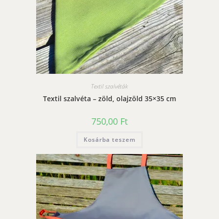
Textil szalvéták
Textil szalvéta – zöld, olajzöld 35×35 cm
750,00
Ft
Kosárba teszem