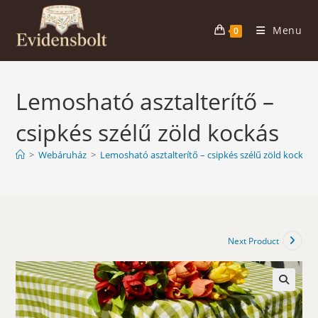
Skip
to
Menu
0
content
Lemosható asztalterítő –
csipkés szélű zöld kockás
>
Webáruház
>
Lemosható asztalterítő – csipkés szélű zöld kockás
Next Product
🔍