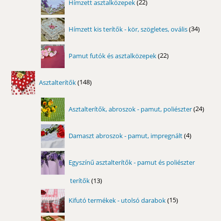
Hímzett asztalközepek
22
termék
34
Hímzett kis terítők - kör, szögletes, ovális
34
termék
22
Pamut futók és asztalközepek
22
termék
148
Asztalterítők
148
termék
24
Asztalterítők, abroszok - pamut, poliészter
24
term
4
Damaszt abroszok - pamut, impregnált
4
termék
Egyszínű asztalterítők - pamut és poliészter
terítők
13
13
termék
15
Kifutó termékek - utolsó darabok
15
termék
10