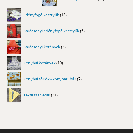
termék
12
Edényfogó kesztyűk
12
termék
6
Karácsonyi edényfogó kesztyűk
6
termék
4
Karácsonyi kötények
4
termék
10
Konyhai kötények
10
termék
7
Konyhai tőrlők - konyharuhák
7
termék
21
Textil szalvéták
21
termék