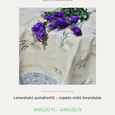
6400,00 Ft
a
terméknek
több
variációja
van.
A
változatok
a
termékoldalon
választhatók
ki
Lemosható asztalterítők
Lemosható asztalterítő – csipkés szélű levendulás
Ártartomány:
4400,00
Ft
–
6400,00
Ft
4400,00 Ft