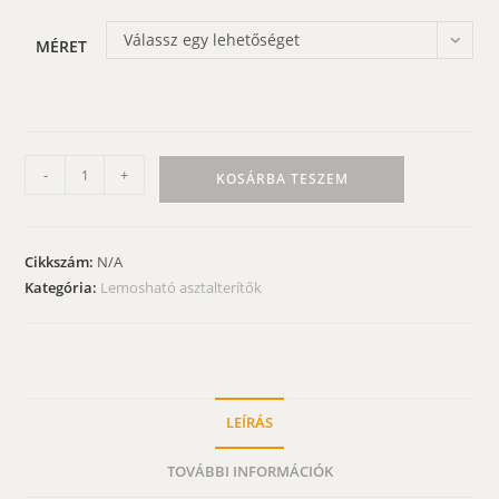
Válassz egy lehetőséget
MÉRET
Lemosható
-
+
KOSÁRBA TESZEM
asztalterítő
-
csipkés
Cikkszám:
N/A
szélű
Kategória:
Lemosható asztalterítők
zöld
kockás
mennyiség
LEÍRÁS
TOVÁBBI INFORMÁCIÓK