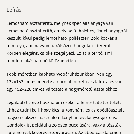
Leírás
Lemosható asztalterítő, melynek speciális anyaga van.
Lemosható asztalterítő, amely belül bolyhos, flanel anyagból
készült, kívül pedig lemosható, poliészter. Zöld kockás a
mintálya, ami nagyon barátságos hangulatot teremt.
Körben elegáns, csipke szegélyezi. Ez az a terítő, ami
minden lakásban nélkülözhetetlen.
Több méretben kapható Webáruházunkban. Van egy
122×152 cm-es mérete a normál méretű asztalokra és van
egy 152×228 cm-es változata a nagyméretű asztalokhoz.
Legalább tíz éve használom ezeket a lemosható terítőket.
Ehhez tudni kell, hogy kicsi a konyhám, és az ebédlőasztalt,
nagyon sokszor használom konyhai tevékenységekre is.
Gondolok itt például a zöldség pucolására, vagy a tészták,
sütemények keverésére, gyúrására. Az ebédlőasztalomon