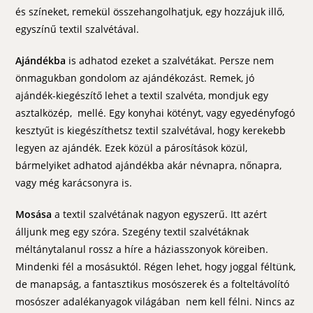
és színeket, remekül összehangolhatjuk, egy hozzájuk illő,
egyszínű textil szalvétával.
Ajándékba
is adhatod ezeket a szalvétákat. Persze nem
önmagukban gondolom az ajándékozást. Remek, jó
ajándék-kiegészítő lehet a textil szalvéta, mondjuk egy
asztalközép, mellé. Egy konyhai kötényt, vagy egyedényfogó
kesztyűt is kiegészíthetsz textil szalvétával, hogy kerekebb
legyen az ajándék. Ezek közül a párosítások közül,
bármelyiket adhatod ajándékba akár névnapra, nőnapra,
vagy még karácsonyra is.
Mosása
a textil szalvétának nagyon egyszerű. Itt azért
álljunk meg egy szóra. Szegény textil szalvétáknak
méltánytalanul rossz a híre a háziasszonyok köreiben.
Mindenki fél a mosásuktól. Régen lehet, hogy joggal féltünk,
de manapság, a fantasztikus mosószerek és a folteltávolító
mosószer adalékanyagok világában nem kell félni. Nincs az