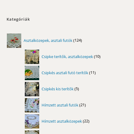
Kategóriák
124
Asztalközepek, asztali futók
124
termék
10
Csipke terítők, asztalközepek
10
termék
11
Csipkés asztali futó terítők
11
termék
5
Csipkés kis terítők
5
termék
21
Hímzett asztali futók
21
termék
22
Hímzett asztalközepek
22
termék
34