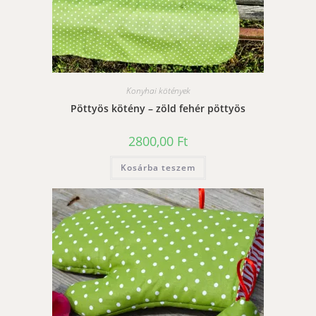
Konyhai kötények
Pöttyös kötény – zöld fehér pöttyös
2800,00
Ft
Kosárba teszem