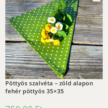
🔍
Pöttyös szalvéta – zöld alapon
fehér pöttyös 35×35