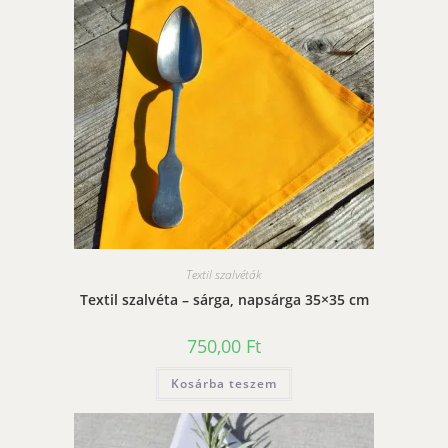
Textil szalvéták
Textil szalvéta – sárga, napsárga 35×35 cm
750,00
Ft
Kosárba teszem