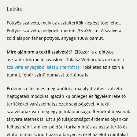
Leírás
Pöttyös szalvéta, mely az asztalterítők kiegészítője lehet.
Pöttyös szalvéta, melynek mérete: 35 x35 cm. A szalvéta
zöld alapon fehér pöttyös, anyaga 100% pamut.
Mire ajánlom a textil szalvétát?
Először is a pöttyös
asztalterítők mellé javaslom. Találsz Webáruházunkban
a
szalvéta anyagából készült terítőt is.
Tökéletes ez a szín a
pamut, fehér színű damaszt terítőhöz is.
Érdemes ellesni és megtanúlni a ma oly divatos szalvéta
hajtogatási módokat. Igazán különleges és figyelemrekeltő
terítékeket varázsolhatsz ezek segítségével. A textil
szalvétának van még egy jó tulajdonsága. Remekül beválnak
tányéralátétnek is. Ezt a jó tulajdonságot érdemes olyankor
felhasználni, amikor például tarka mintás az asztalterítő és
elütő mintás színű hozzá a tányér. Ezeket az elütő mintákat