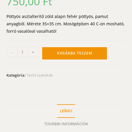
750,00
Ft
Pöttyös asztalterítő zöld alapn fehér pöttyös, pamut
anyagból. Mérete 35×35 cm. Mosógépben 40 C-on mosható,
forró vasalóval vasalható!
Pöttyös
-
+
KOSÁRBA TESZEM
szalvéta
-
zöld
Kategória:
Textil szalvéták
alapon
fehér
pöttyös
35x35
mennyiség
LEÍRÁS
TOVÁBBI INFORMÁCIÓK