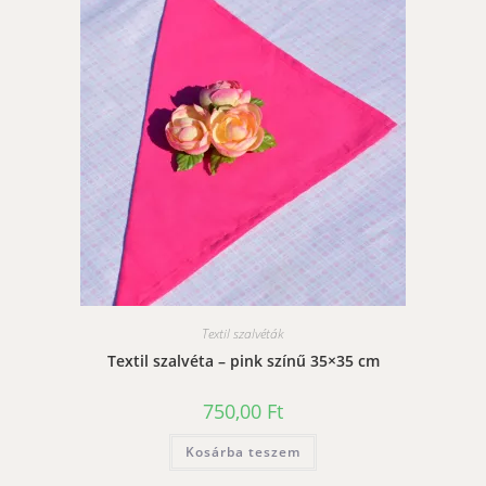
Textil szalvéták
Textil szalvéta – pink színű 35×35 cm
750,00
Ft
Kosárba teszem