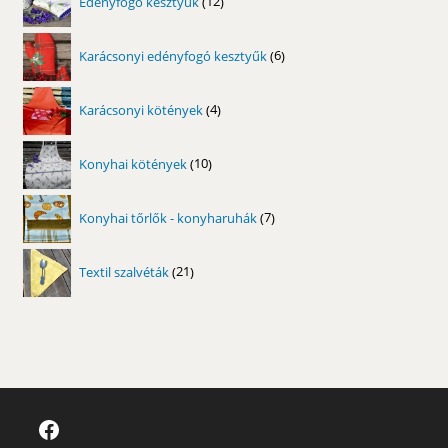
Edényfogó kesztyűk
12
termék
6
Karácsonyi edényfogó kesztyűk
6
termék
4
Karácsonyi kötények
4
termék
10
Konyhai kötények
10
termék
7
Konyhai tőrlők - konyharuhák
7
termék
21
Textil szalvéták
21
termék
Facebook