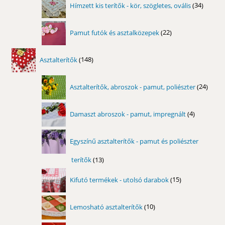
Hímzett kis terítők - kör, szögletes, ovális
34
termék
22
Pamut futók és asztalközepek
22
termék
148
Asztalterítők
148
termék
24
Asztalterítők, abroszok - pamut, poliészter
24
term
4
Damaszt abroszok - pamut, impregnált
4
termék
Egyszínű asztalterítők - pamut és poliészter
terítők
13
13
termék
15
Kifutó termékek - utolsó darabok
15
termék
10
Lemosható asztalterítők
10
termék