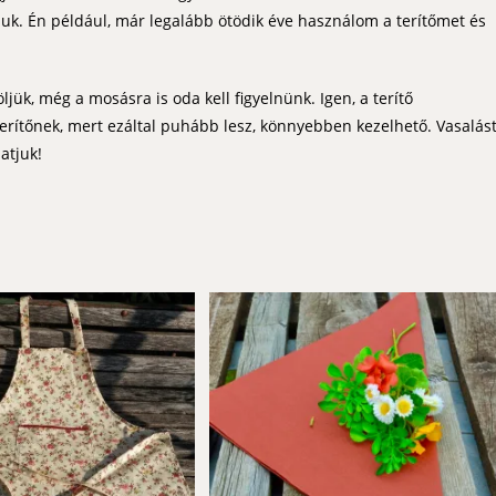
juk. Én például, már legalább ötödik éve használom a terítőmet és
ljük, még a mosásra is oda kell figyelnünk. Igen, a terítő
rítőnek, mert ezáltal puhább lesz, könnyebben kezelhető. Vasalás
atjuk!