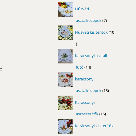
termék
Húsvéti
asztalközepek
7
7
termék
Húsvéti kis terítők
10
10
termék
Karácsonyi asztali
futó
14
14
re
termék
karácsonyi
asztalközepek
13
13
termék
Karácsonyi
asztalterítők
16
16
termék
Karácsonyi kis terítők