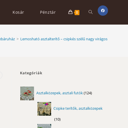
Toggle
Kosár
Pénztár
0
website
báruház
>
Lemosható asztalterítő – csipkés szélű nagy virágos
search
Kategóriák
124
Asztalközepek, asztali futók
124
termék
Csipke terítők, asztalközepek
10
10
termék
11