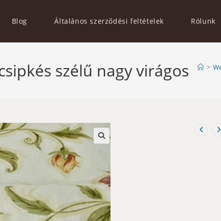
Blog
Általános szerződési feltételek
Rólunk
csipkés szélű nagy virágos
>
We
🔍