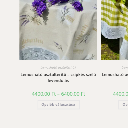
Lemosható asztalterítők
Lemo
Lemosható asztalterítő – csipkés szélű
Lemosható asz
levendulás
Ártartomány:
4400,00
Ft
–
6400,00
Ft
4400,
4400,00 Ft
-
Ennek
Opciók választása
6400,00 Ft
Op
a
terméknek
több
variációja
van.
A