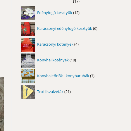
17
17
termék
12
Edényfogó kesztyűk
12
termék
6
Karácsonyi edényfogó kesztyűk
6
termék
t
4
Karácsonyi kötények
4
termék
10
Konyhai kötények
10
termék
7
Konyhai tőrlők - konyharuhák
7
termék
21
Textil szalvéták
21
termék