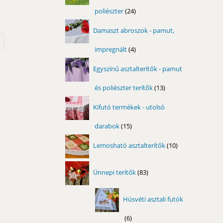
poliészter
24
24
termék
Damaszt abroszok - pamut,
impregnált
4
4
termék
Egyszínű asztalterítők - pamut
és poliészter terítők
13
13
termék
Kifutó termékek - utolsó
darabok
15
15
termék
10
Lemosható asztalterítők
10
termék
83
Ünnepi terítők
83
termék
Húsvéti asztali futók
6
6