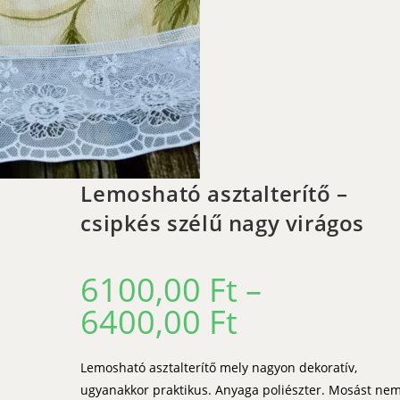
Lemosható asztalterítő –
csipkés szélű nagy virágos
6100,00
Ft
–
6400,00
Ft
Ártartomány:
6100,00 Ft
-
6400,00 Ft
Lemosható asztalterítő mely nagyon dekoratív,
ugyanakkor praktikus. Anyaga poliészter. Mosást ne