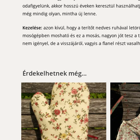
odafigyelünk, akkor hosszú éveken keresztül használhat
még mindig olyan, mintha új lenne.
Kezelése:
azon kívül, hogy a terítőt nedves ruhával letörö
mosógépben mosható és ez a mosás, nagyon jót tesz a te
nem igényel, de a visszájáról, vagyis a flanel részt vasalh
Érdekelhetnek még…