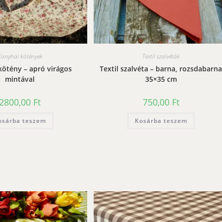
Konyhai kötények
Textil szalvéták
kötény – apró virágos
Textil szalvéta – barna, rozsdabarn
mintával
35×35 cm
2800,00
Ft
750,00
Ft
osárba teszem
Kosárba teszem