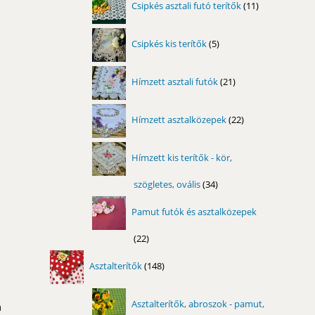
Csipkés asztali futó terítők
11
termék
5
Csipkés kis terítők
5
termék
21
Hímzett asztali futók
21
termék
22
Hímzett asztalközepek
22
termék
Hímzett kis terítők - kör,
szögletes, ovális
34
34
termék
Pamut futók és asztalközepek
22
22
termék
148
Asztalterítők
148
termék
Asztalterítők, abroszok - pamut,
m