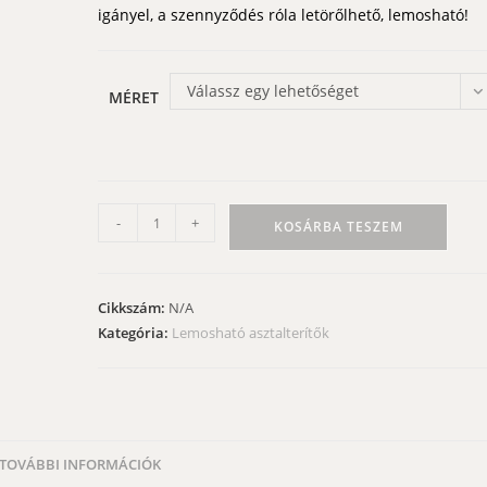
igányel, a szennyződés róla letörőlhető, lemosható!
Válassz egy lehetőséget
MÉRET
Lemosható
-
+
KOSÁRBA TESZEM
asztalterítő
-
csipkés
Cikkszám:
N/A
szélű
Kategória:
Lemosható asztalterítők
nagy
virágos
mennyiség
TOVÁBBI INFORMÁCIÓK