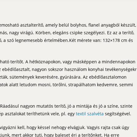
mosható asztalterítő, amely belül bolyhos, flanel anyagból készült,
ás, nagy virágú. Körben, elegáns csipke szegélyezi. Ez az a terítő,
tő, a szó legnemesebb értelmében.Két mérete van: 132×178 cm és
ható terítőt. A hétköznapokon, vagy másképpen a mindennapokon
az ebédlőasztalt, nagyon sokszor használom konyhai tevékenységek
észták, sütemények keverésére, gyúrására. Az ebédlőasztalomon
anatok alatt letudom mosni, törőlni, strapálhatom kedvemre, semmi
Ráadásul nagyon mutatós terítő, jó a mintája és jó a színe, szinte
ép asztalokat teríthetünk vele, pl. egy
textil szalvéta
segítségével.
vigyázni kell, hogy késsel nehogy elvágjuk. Vagyis rajta csak úgy
junk, mert akkor tuti, hogy baleset éri a terítőnket. Ha erre