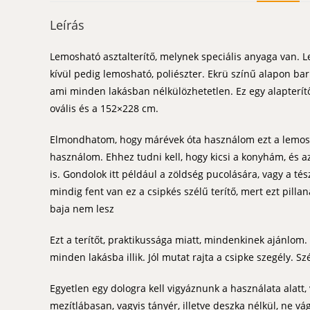
Leírás
Lemosható asztalterítő, melynek speciális anyaga van. Le
kívül pedig lemosható, poliészter. Ekrü színű alapon barn
ami minden lakásban nélkülözhetetlen. Ez egy alapterí
ovális és a 152×228 cm.
Elmondhatom, hogy márévek óta használom ezt a lemos
használom. Ehhez tudni kell, hogy kicsi a konyhám, és 
is. Gondolok itt például a zöldség pucolására, vagy a t
mindig fent van ez a csipkés szélű terítő, mert ezt pill
baja nem lesz
Ezt a terítőt, praktikussága miatt, mindenkinek ajánlom. 
minden lakásba illik. Jól mutat rajta a csipke szegély. Sz
Egyetlen egy dologra kell vigyáznunk a használata alatt, 
mezítlábasan, vagyis tányér, illetve deszka nélkül, ne vág