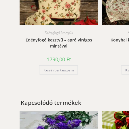
Edényfogó kesztyűk
Edényfogó kesztyű – apró virágos
Konyhai 
mintával
1790,00
Ft
Kosárba teszem
K
Kapcsolódó termékek