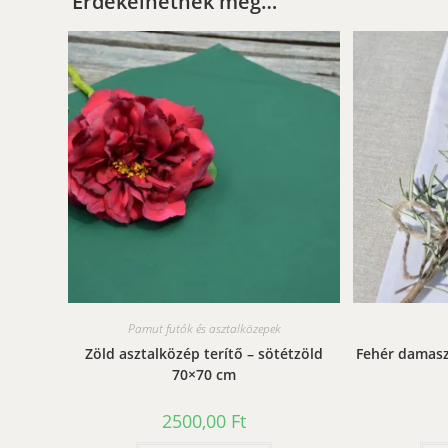
Érdekelhetnek még…
Pamut futók és asztalközepek
Zöld asztalközép terítő – sötétzöld
Fehér damaszt
70×70 cm
2500,00
Ft