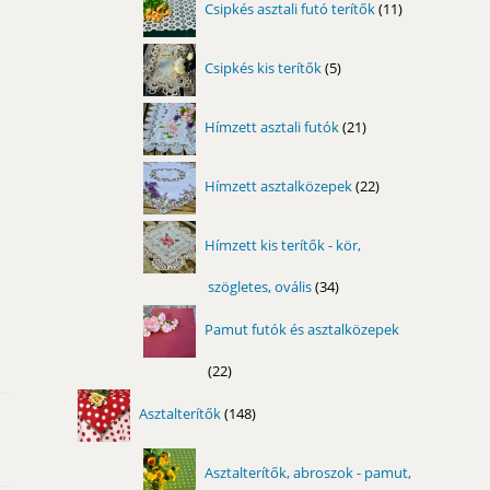
Csipkés asztali futó terítők
11
termék
5
Csipkés kis terítők
5
termék
21
Hímzett asztali futók
21
termék
22
Hímzett asztalközepek
22
termék
Hímzett kis terítők - kör,
szögletes, ovális
34
34
termék
Pamut futók és asztalközepek
22
22
termék
148
Asztalterítők
148
termék
Asztalterítők, abroszok - pamut,