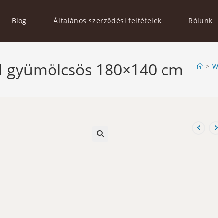
Blog
Általános szerződési feltételek
Rólunk
d gyümölcsös 180×140 cm
>
W
🔍