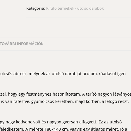
zöld
Kategória:
Kifutó termékek - utolsó darabok
gyümölcsös
180x140
cm
mennyiség
TOVÁBBI INFORMÁCIÓK
lcsös abrosz, melynek az utolsó darabját árulom, ráadásul igen
zzal, hogy egy festményhez hasonlítottam. A terítő nagyon látványos
s van ráfestve, gyümölcsös keretben, majd körben, a lelógó részt,
y nagy kedvenc volt és nagyon gyorsan elfogyott. Ez az utolsó
feledkeztem. A mérete 180×140 cm, vagyis egy átlagos méret. Jó a