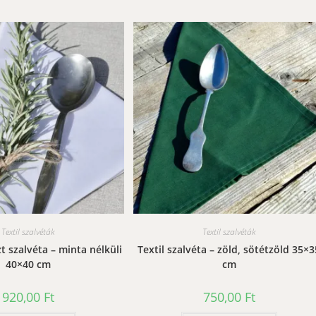
Textil szalvéták
Textil szalvéták
 szalvéta – minta nélküli
Textil szalvéta – zöld, sötétzöld 35×3
40×40 cm
cm
920,00
Ft
750,00
Ft