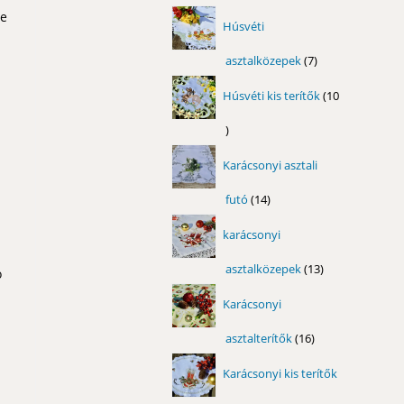
termék
te
Húsvéti
asztalközepek
7
7
termék
Húsvéti kis terítők
10
10
termék
Karácsonyi asztali
futó
14
14
termék
karácsonyi
asztalközepek
13
13
ó
termék
Karácsonyi
asztalterítők
16
16
termék
Karácsonyi kis terítők