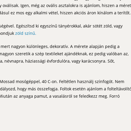
 oválisak. Igen, még az ovális asztalokra is ajánlom, hiszen a mére
dásul ez mos egy alkalmi vétel, hiszen akciós áron kínálom a terítőt.
égével. Egészítsd ki egyszínű tányérokkal, akár sötét zöld, vagy
 mondjuk
zöld színű.
t, mert nagyon különleges, dekoratív. A mérete alapján pedig a
 nagyon szeretik a szép textileket ajándéknak, ez pedig valóban az,
a, névnapra, háziassági évfordulóra, vagy karácsonyra. Sőt,
Mossad mosógéppel, 40 C-on. Feltétlen használj színfogót. Nem
adályozd, hogy más összefogja. Foltok esetén ajánlom a folteltávolít
lt.Miután az anyaga pamut, a vasalásról se feledkezz meg. Forró