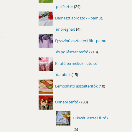
poliészter
24
24
termék
Damaszt abroszok - pamut,
impregnált
4
4
termék
Egyszínű asztalterítők - pamut
és poliészter terítők
13
13
termék
Kifutó termékek - utolsó
darabok
15
15
termék
10
Lemosható asztalterítők
10
termék
.
83
Ünnepi terítők
83
termék
Húsvéti asztali futók
6
6