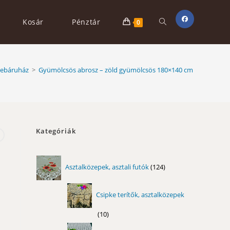
Toggle
Kosár
Pénztár
0
website
ebáruház
>
Gyümölcsös abrosz – zöld gyümölcsös 180×140 cm
search
Kategóriák
124
Asztalközepek, asztali futók
124
termék
Csipke terítők, asztalközepek
10
10
termék
11