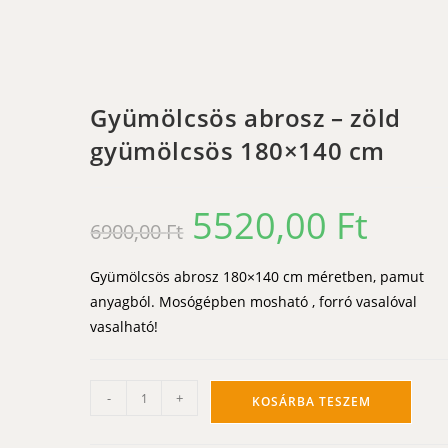
Gyümölcsös abrosz – zöld
gyümölcsös 180×140 cm
5520,00
Ft
Original
Current
6900,00
Ft
price
price
was:
is:
6900,00 Ft.
5520,00 Ft.
Gyümölcsös abrosz 180×140 cm méretben, pamut
anyagból. Mosógépben mosható , forró vasalóval
vasalható!
Gyümölcsös
-
+
KOSÁRBA TESZEM
abrosz
-