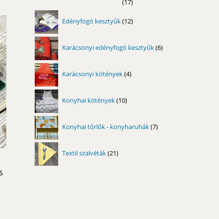
17
17
termék
12
Edényfogó kesztyűk
12
termék
6
Karácsonyi edényfogó kesztyűk
6
termék
4
Karácsonyi kötények
4
termék
10
Konyhai kötények
10
termék
7
Konyhai tőrlők - konyharuhák
7
termék
21
Textil szalvéták
21
termék
5