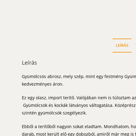
LEÍRÁS
Leírás
Gyümölcsös abrosz, mely szép, mint egy festmény Gyümö
kedvezményes áron.
Ez egy olasz, import terítő. Valójában nem is túloztam a
Gyümölcsök és kockák látványos váltogatása. Középrész i
szintén gyümölcsök szegélyezik.
Ebből a terítőből nagyon sokat eladtam. Mondhatom, hog
darab, most került elő egy dobozból, amiről már meg is 