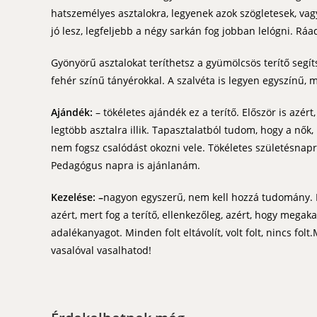
hatszemélyes asztalokra, legyenek azok szögletesek, vagy
jó lesz, legfeljebb a négy sarkán fog jobban lelógni. Ráa
Gyönyörű asztalokat teríthetsz a gyümölcsös terítő segíts
fehér színű tányérokkal. A szalvéta is legyen egyszínű,
Ajándék:
– tökéletes ajándék ez a terítő. Először is azér
legtöbb asztalra illik. Tapasztalatból tudom, hogy a nők,
nem fogsz csalódást okozni vele. Tökéletes születésnapr
Pedagógus napra is ajánlanám.
Kezelése:
–
nagyon egyszerű, nem kell hozzá tudomány. 
azért, mert fog a terítő, ellenkezőleg, azért, hogy megak
adalékanyagot. Minden folt eltávolít, volt folt, nincs fo
vasalóval vasalhatod!