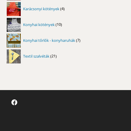
4
Karácsonyi kötények
4
termék
10
Konyhai kötények
10
termék
7
Konyhai tőrlők - konyharuhák
7
termék
21
Textil szalvéták
21
termék
Facebook