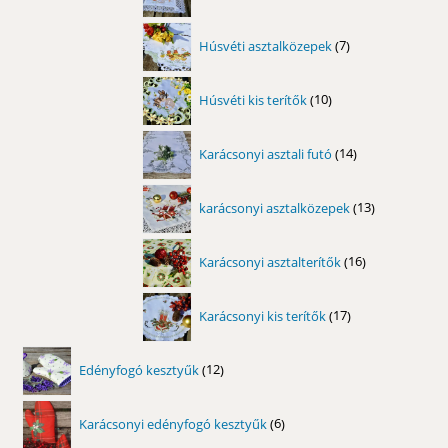
termék
7
Húsvéti asztalközepek
7
termék
10
Húsvéti kis terítők
10
termék
14
Karácsonyi asztali futó
14
termék
13
karácsonyi asztalközepek
13
termék
16
Karácsonyi asztalterítők
16
termék
17
Karácsonyi kis terítők
17
termék
12
Edényfogó kesztyűk
12
termék
6
Karácsonyi edényfogó kesztyűk
6
termék