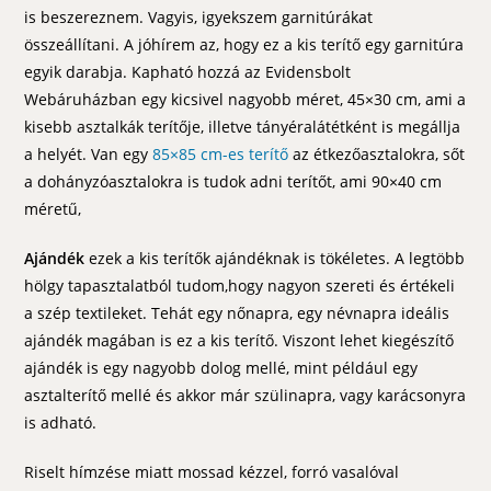
is beszereznem. Vagyis, igyekszem garnitúrákat
összeállítani. A jóhírem az, hogy ez a kis terítő egy garnitúra
egyik darabja. Kapható hozzá az Evidensbolt
Webáruházban egy kicsivel nagyobb méret, 45×30 cm, ami a
kisebb asztalkák terítője, illetve tányéralátétként is megállja
a helyét. Van egy
85×85 cm-es terítő
az étkezőasztalokra, sőt
a dohányzóasztalokra is tudok adni terítőt, ami 90×40 cm
méretű,
Ajándék
ezek a kis terítők ajándéknak is tökéletes. A legtöbb
hölgy tapasztalatból tudom,hogy nagyon szereti és értékeli
a szép textileket. Tehát egy nőnapra, egy névnapra ideális
ajándék magában is ez a kis terítő. Viszont lehet kiegészítő
ajándék is egy nagyobb dolog mellé, mint például egy
asztalterítő mellé és akkor már szülinapra, vagy karácsonyra
is adható.
Riselt hímzése miatt mossad kézzel, forró vasalóval