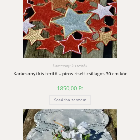
Karácsonyi kis terítők
Karácsonyi kis terítő – piros riselt csillagos 30 cm kör
1850,00
Ft
Kosárba teszem