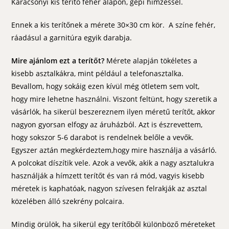
Karácsonyi kis terítő fehér alapon, gépi hímzéssel.
Ennek a kis terítőnek a mérete 30×30 cm kör. A színe fehér,
ráadásul a garnitúra egyik darabja.
Mire ajánlom ezt a terítőt?
Mérete alapján tökéletes a
kisebb asztalkákra, mint például a telefonasztalka.
Bevallom, hogy sokáig ezen kívül még ötletem sem volt,
hogy mire lehetne használni. Viszont feltünt, hogy szeretik a
vásárlók, ha sikerül beszereznem ilyen méretű terítőt, akkor
nagyon gyorsan elfogy az áruházból. Azt is észrevettem,
hogy sokszor 5-6 darabot is rendelnek belőle a vevők.
Egyszer aztán megkérdeztem,hogy mire használja a vásárló.
A polcokat díszítik vele. Azok a vevők, akik a nagy asztalukra
használják a hímzett terítőt és van rá mód, vagyis kisebb
méretek is kaphatóak, nagyon szívesen felrakják az asztal
közelében álló szekrény polcaira.
Mindig örülök, ha sikerül egy terítőből különböző méreteket