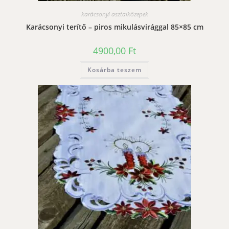
karácsonyi asztalközepek
Karácsonyi terítő – piros mikulásvirággal 85×85 cm
4900,00
Ft
Kosárba teszem