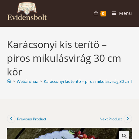
Skip
to
Menu
0
content
Karácsonyi kis terítő –
piros mikulásvirág 30 cm
kör
>
Webáruház
>
Karácsonyi kis terítő – piros mikulásvirág 30 cm kör
Previous Product
Next Product