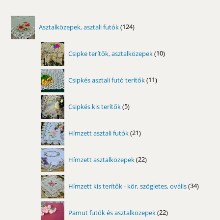
124
Asztalközepek, asztali futók
124
termék
10
Csipke terítők, asztalközepek
10
termék
11
Csipkés asztali futó terítők
11
termék
5
Csipkés kis terítők
5
termék
21
Hímzett asztali futók
21
termék
22
Hímzett asztalközepek
22
termék
34
Hímzett kis terítők - kör, szögletes, ovális
34
termék
22
Pamut futók és asztalközepek
22
termék