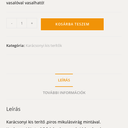
vasalóval vasalható!
Karácsonyi
-
+
KOSÁRBA TESZEM
kis
terítő
-
Kategória:
Karácsonyi kis terítők
piros
mikulásvirág
30
cm
kör
LEÍRÁS
mennyiség
TOVÁBBI INFORMÁCIÓK
Leírás
Karácsonyi kis terítő ,piros mikulásvirág mintával.