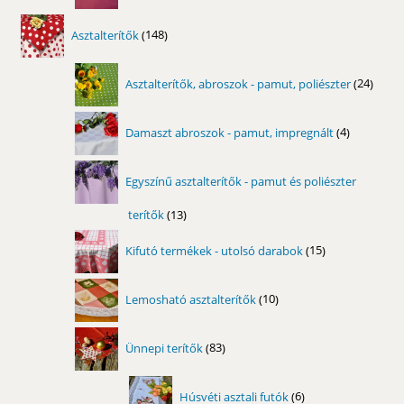
148
Asztalterítők
148
termék
24
Asztalterítők, abroszok - pamut, poliészter
24
term
4
Damaszt abroszok - pamut, impregnált
4
termék
Egyszínű asztalterítők - pamut és poliészter
terítők
13
13
termék
15
Kifutó termékek - utolsó darabok
15
termék
10
Lemosható asztalterítők
10
termék
83
Ünnepi terítők
83
termék
6
Húsvéti asztali futók
6