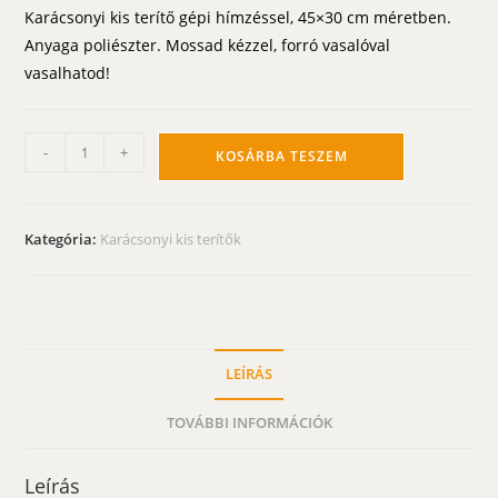
Karácsonyi kis terítő gépi hímzéssel, 45×30 cm méretben.
Anyaga poliészter. Mossad kézzel, forró vasalóval
vasalhatod!
Karácsonyi
-
+
KOSÁRBA TESZEM
kis
terítő
-
Kategória:
Karácsonyi kis terítők
piros
gyertyás
szögletes
45x30cm
mennyiség
LEÍRÁS
TOVÁBBI INFORMÁCIÓK
Leírás