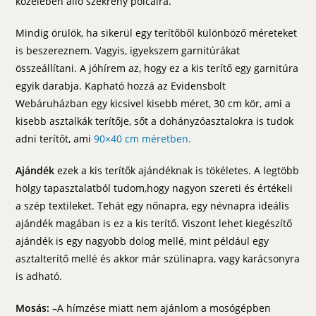
közelében álló szekrény polcaira.
Mindig örülök, ha sikerül egy terítőből különböző méreteket
is beszereznem. Vagyis, igyekszem garnitúrákat
összeállítani. A jóhírem az, hogy ez a kis terítő egy garnitúra
egyik darabja. Kapható hozzá az Evidensbolt
Webáruházban egy kicsivel kisebb méret, 30 cm kör, ami a
kisebb asztalkák terítője, sőt a dohányzóasztalokra is tudok
adni terítőt, ami
90×40 cm méretben.
Ajándék
ezek a kis terítők ajándéknak is tökéletes. A legtöbb
hölgy tapasztalatból tudom,hogy nagyon szereti és értékeli
a szép textileket. Tehát egy nőnapra, egy névnapra ideális
ajándék magában is ez a kis terítő. Viszont lehet kiegészítő
ajándék is egy nagyobb dolog mellé, mint például egy
asztalterítő mellé és akkor már szülinapra, vagy karácsonyra
is adható.
Mosás: –
A hímzése miatt nem ajánlom a mosógépben