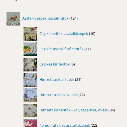
124
Asztalközepek, asztali futók
124
termék
10
Csipke terítők, asztalközepek
10
termék
11
Csipkés asztali futó terítők
11
termék
5
Csipkés kis terítők
5
termék
21
Hímzett asztali futók
21
termék
22
Hímzett asztalközepek
22
termék
34
Hímzett kis terítők - kör, szögletes, ovális
34
termék
22
Pamut futók és asztalközepek
22