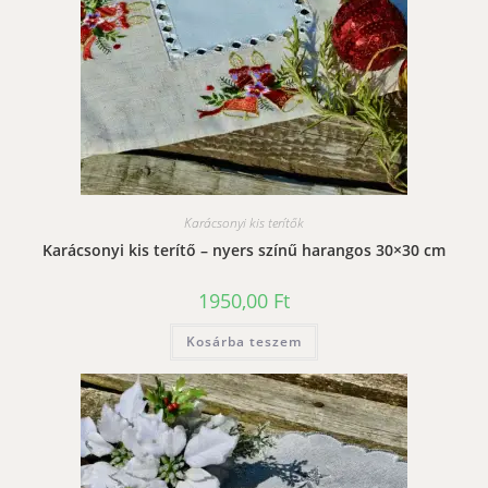
Karácsonyi kis terítők
Karácsonyi kis terítő – nyers színű harangos 30×30 cm
1950,00
Ft
Kosárba teszem