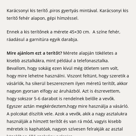
Karácsonyi kis terítő ,piros gyertyás mintával. Karácsonyi kis
terítő fehér alapon, gépi hímzéssel.
Ennek a kis terítőnek a mérete 45×30 cm. A színe fehér,
ráadásul a garnitúra egyik darabja.
Mire ajánlom ezt a terítőt?
Mérete alapján tökéletes a
kisebb asztalkákra, mint például a telefonasztalka.
Bevallom, hogy sokáig ezen kívül még ötletem sem volt,
hogy mire lehetne használni. Viszont feltünt, hogy szeretik a
vásárlók, ha sikerül beszereznem ilyen méretű terítőt, akkor
nagyon gyorsan elfogy az áruházból. Azt is észrevettem,
hogy sokszor 5-6 darabot is rendelnek belőle a vevők.
Egyszer aztán megkérdeztem,hogy mire használja a vásárló.
A polcokat díszítik vele. Azok a vevők, akik a nagy asztalukra
használják a hímzett terítőt és van rá mód, vagyis kisebb
méretek is kaphatóak, nagyon szívesen felrakják az asztal