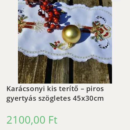
🔍
Karácsonyi kis terítő – piros
gyertyás szögletes 45x30cm
2100,00
Ft