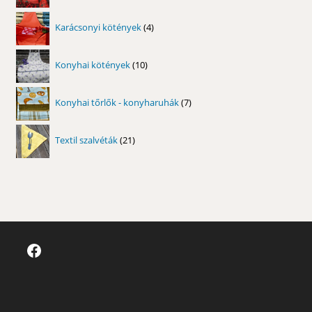
4
Karácsonyi kötények
4
termék
10
Konyhai kötények
10
termék
7
Konyhai tőrlők - konyharuhák
7
termék
21
Textil szalvéták
21
termék
Facebook