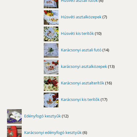
Húsvéti asztali futók
6
termék
7
Húsvéti asztalközepek
7
termék
10
Húsvéti kis terítők
10
termék
14
Karácsonyi asztali futó
14
termék
13
karácsonyi asztalközepek
13
termék
16
Karácsonyi asztalterítők
16
termék
17
Karácsonyi kis terítők
17
termék
12
Edényfogó kesztyűk
12
termék
6
Karácsonyi edényfogó kesztyűk
6
termék