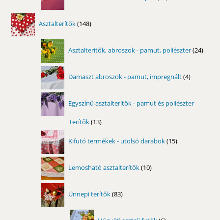
termék
148
Asztalterítők
148
termék
24
Asztalterítők, abroszok - pamut, poliészter
24
term
4
Damaszt abroszok - pamut, impregnált
4
termék
Egyszínű asztalterítők - pamut és poliészter
terítők
13
13
termék
15
Kifutó termékek - utolsó darabok
15
termék
10
Lemosható asztalterítők
10
termék
83
Ünnepi terítők
83
termék
6