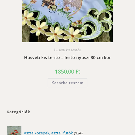
Húsvéti kis terítők
Húsvéti kis terítő – festő nyuszi 30 cm kör
1850,00
Ft
Kosárba teszem
Kategóriák
124
Asztalközepek, asztali futók
124