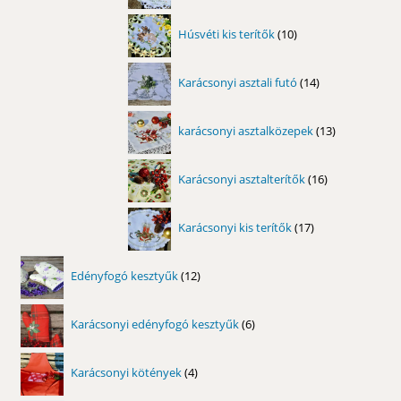
10
Húsvéti kis terítők
10
termék
14
Karácsonyi asztali futó
14
termék
13
karácsonyi asztalközepek
13
termék
16
Karácsonyi asztalterítők
16
termék
17
Karácsonyi kis terítők
17
termék
12
Edényfogó kesztyűk
12
termék
6
Karácsonyi edényfogó kesztyűk
6
termék
4
Karácsonyi kötények
4
termék