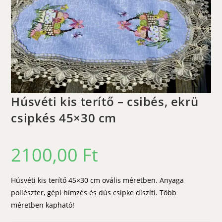
Húsvéti kis terítő – csibés, ekrü
csipkés 45×30 cm
2100,00
Ft
Húsvéti kis terítő 45×30 cm ovális méretben. Anyaga
poliészter, gépi hímzés és dús csipke díszíti. Több
méretben kapható!