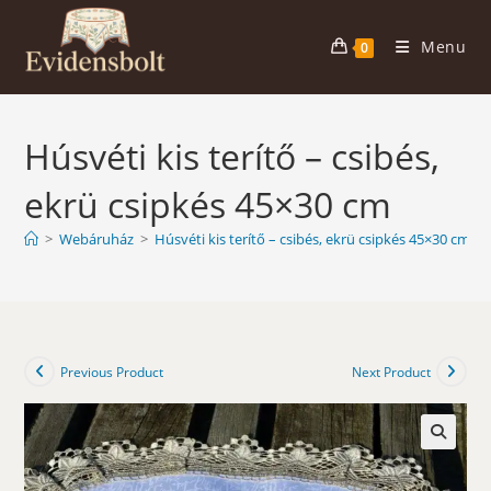
Skip
to
Menu
0
content
Húsvéti kis terítő – csibés,
ekrü csipkés 45×30 cm
>
Webáruház
>
Húsvéti kis terítő – csibés, ekrü csipkés 45×30 cm
Previous Product
Next Product
🔍