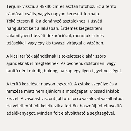
Térjünk vissza, a 45×30 cm-es asztali futóhoz. Ez a terítő
ráadásul ovális, vagyis nagyon keresett formáju.
Tökéletesen illik a dohányzó asztalokhoz. Húsvéti
hangulatot kelt a lakásban. Érdemes kiegészíteni
valamilyaen húsvéti dekorációval, mondjuk színes
tojásokkal, vagy egy kis tavaszi virággal a vázában.
A kicsi terítők ajándéknak is tökéletesek, akár szóró
ajándéknak is megfelelnek. Az óvónéni, doktornéni vagy
tanító néni mindig boldog, ha kap egy ilyen figyelmességet.
A terítő kezelése: nagyon egyzerű. A csipke szegélye és a
hímzése miatt nem ajánlom a mosógépet. Mossad inkább
kézzel. A vasalást viszont jól tűri, forró vasalóval vasalhatod.
Ha véletlenül folt keletkezik a terítőn, használj folteltávolító
adalékanyagot. Minden folt eltávolítható a segítségével.