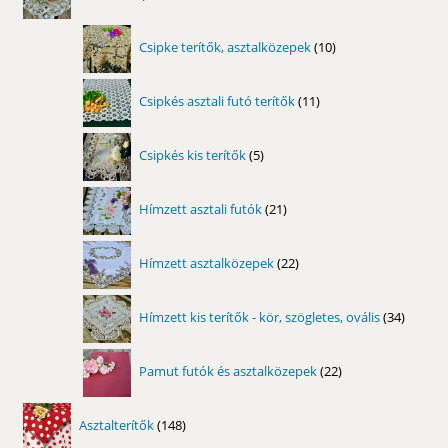
termék
10
Csipke terítők, asztalközepek
10
termék
11
Csipkés asztali futó terítők
11
termék
5
Csipkés kis terítők
5
termék
21
Hímzett asztali futók
21
termék
22
Hímzett asztalközepek
22
termék
34
Hímzett kis terítők - kör, szögletes, ovális
34
termék
22
Pamut futók és asztalközepek
22
termék
148
Asztalterítők
148
termék