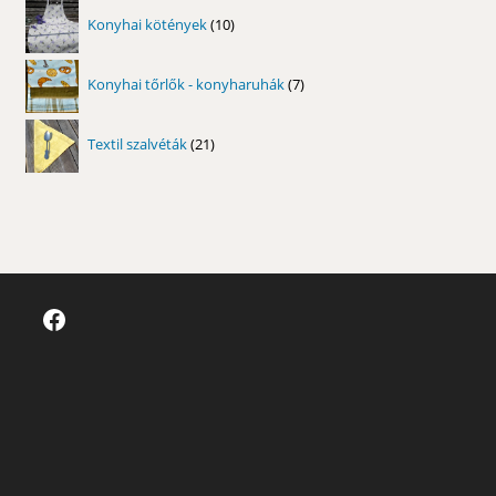
10
Konyhai kötények
10
termék
7
Konyhai tőrlők - konyharuhák
7
termék
21
Textil szalvéták
21
termék
Facebook