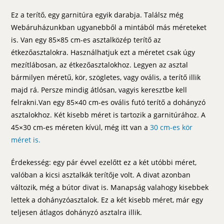
Ez a terítő, egy garnitúra egyik darabja. Találsz még
Webáruházunkban ugyanebből a mintából más méreteket
is. Van egy 85×85 cm-es asztalközép terítő az
étkezőasztalokra. Használhatjuk ezt a méretet csak úgy
mezítlábosan, az étkezőasztalokhoz. Legyen az asztal
bármilyen méretű, kör, szögletes, vagy ovális, a terítő illik
majd rá. Persze mindig átlósan, vagyis keresztbe kell
felrakni.Van egy 85×40 cm-es ovális futó terítő a dohányzó
asztalokhoz. Két kisebb méret is tartozik a garnitúrához. A
45×30 cm-es méreten kívül, még itt van a
30 cm-es kör
méret is.
Érdekesség: egy pár évvel ezelőtt ez a két utóbbi méret,
valóban a kicsi asztalkák terítője volt. A divat azonban
változik, még a bútor divat is. Manapság valahogy kisebbek
lettek a dohányzóasztalok. Ez a két kisebb méret, már egy
teljesen átlagos dohányzó asztalra illik.