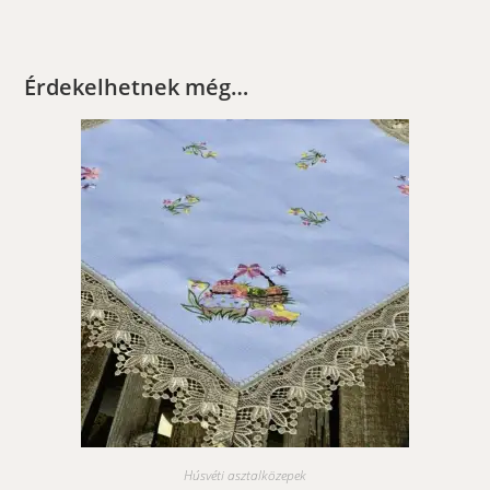
Érdekelhetnek még…
Húsvéti asztalközepek