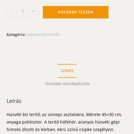
Húsvéti
-
+
KOSÁRBA TESZEM
kis
terítő
-
Kategória:
Húsvéti kis terítők
csibés,
ekrü
csipkés
45x30
cm
LEÍRÁS
mennyiség
TOVÁBBI INFORMÁCIÓK
Leírás
Húsvéti kis terítő, az ünnepi asztalokra. Mérete 45×30 cm,
anyaga poliészter. A terítő hófehér, aranyos húsvéti gépi
hímzés díszíti és körben, ekrü színű csipke szegélyezi.