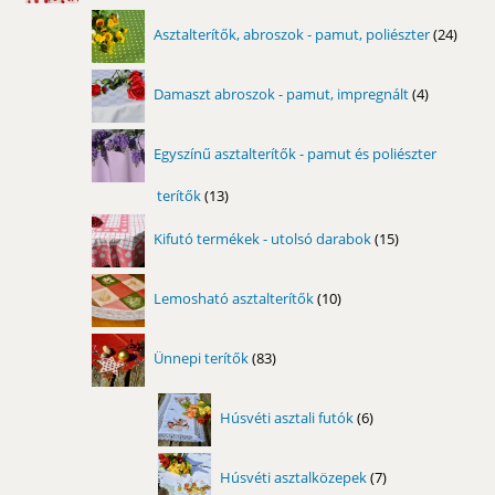
24
Asztalterítők, abroszok - pamut, poliészter
24
term
4
Damaszt abroszok - pamut, impregnált
4
termék
Egyszínű asztalterítők - pamut és poliészter
terítők
13
13
termék
15
Kifutó termékek - utolsó darabok
15
termék
10
Lemosható asztalterítők
10
termék
83
Ünnepi terítők
83
termék
6
Húsvéti asztali futók
6
termék
7
Húsvéti asztalközepek
7
termék