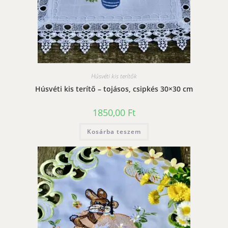
Húsvéti kis terítők
Húsvéti kis terítő – tojásos, csipkés 30×30 cm
1850,00
Ft
Kosárba teszem