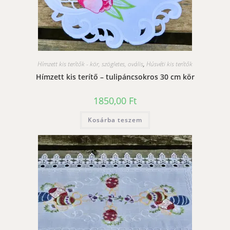
Hímzett kis terítők - kör, szögletes, ovális
,
Húsvéti kis terítők
Hímzett kis terítő – tulipáncsokros 30 cm kör
1850,00
Ft
Kosárba teszem