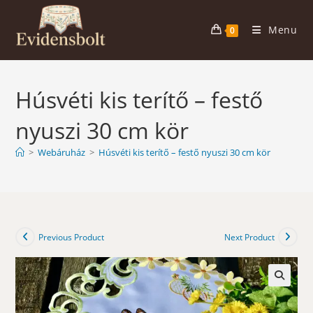
Skip
to
Menu
0
content
Húsvéti kis terítő – festő
nyuszi 30 cm kör
>
Webáruház
>
Húsvéti kis terítő – festő nyuszi 30 cm kör
Previous Product
Next Product
🔍