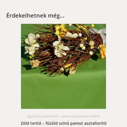
Érdekelhetnek még…
Egyszínű asztalterítők - pamut és poliészter terítők
Zöld terítő – fűzöld színű pamut asztalterítő