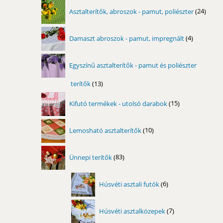
24
Asztalterítők, abroszok - pamut, poliészter
24
term
4
Damaszt abroszok - pamut, impregnált
4
termék
Egyszínű asztalterítők - pamut és poliészter
terítők
13
13
termék
15
Kifutó termékek - utolsó darabok
15
termék
10
Lemosható asztalterítők
10
termék
83
Ünnepi terítők
83
termék
6
Húsvéti asztali futók
6
termék
7
Húsvéti asztalközepek
7
termék