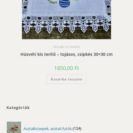
Húsvéti kis terítők
Húsvéti kis terítő – tojásos, csipkés 30×30 cm
1850,00
Ft
Kosárba teszem
Kategóriák
124
Asztalközepek, asztali futók
124
termék