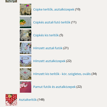
10
Csipke terítők, asztalközepek
10
termék
11
Csipkés asztali futó terítők
11
termék
5
Csipkés kis terítők
5
termék
21
Hímzett asztali futók
21
termék
22
Hímzett asztalközepek
22
termék
34
Hímzett kis terítők - kör, szögletes, ovális
34
termék
22
Pamut futók és asztalközepek
22
termék
148
Asztalterítők
148
termék