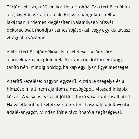
Térjünk vissza, a 30 cm kör kis terítőhöz. Ez a terítő valóban
a legkisebb asztalokra illik. Húsvéti hangulatot kelt a
lakásban. Érdemes kiegészíteni valamilyaen húsvéti
dekorációval, mondjuk színes tojásokkal, vagy egy kis tavaszi
virággal a vázában.
A kicsi terítők ajándéknak is tökéletesek, akár szóró
ajándéknak is megfelelnek. Az óvónéni, doktornéni vagy
tanító néni mindig boldog, ha kap egy ilyen figyelmességet.
A terítő kezelése: nagyon egyzerű. A csipke szegélye és a
hímzése miatt nem ajánlom a mosógépet. Mossad inkább
kézzel. A vasalást viszont jól tűri, forró vasalóval vasalhatod.
Ha véletlenül folt keletkezik a terítőn, használj folteltávolító
adalékanyagot. Minden folt eltávolítható a segítségével.