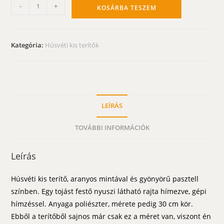
Húsvéti
-
+
KOSÁRBA TESZEM
kis
terítő
-
Kategória:
Húsvéti kis terítők
festő
nyuszi
30
cm
kör
LEÍRÁS
mennyiség
TOVÁBBI INFORMÁCIÓK
Leírás
Húsvéti kis terítő, aranyos mintával és gyönyörű pasztell
színben. Egy tojást festő nyuszi látható rajta hímezve, gépi
hímzéssel. Anyaga poliészter, mérete pedig 30 cm kör.
Ebből a terítőből sajnos már csak ez a méret van, viszont én