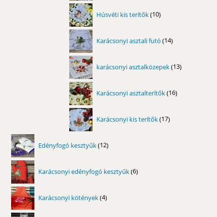
10
Húsvéti kis terítők
10
termék
14
Karácsonyi asztali futó
14
termék
13
karácsonyi asztalközepek
13
termék
16
Karácsonyi asztalterítők
16
termék
17
Karácsonyi kis terítők
17
termék
12
Edényfogó kesztyűk
12
termék
6
Karácsonyi edényfogó kesztyűk
6
termék
4
Karácsonyi kötények
4
termék