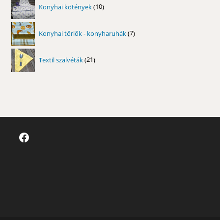
10
Konyhai kötények
10
termék
7
Konyhai tőrlők - konyharuhák
7
termék
21
Textil szalvéták
21
termék
Facebook