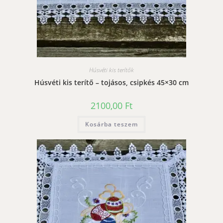
Húsvéti kis terítők
Húsvéti kis terítő – tojásos, csipkés 45×30 cm
2100,00
Ft
Kosárba teszem