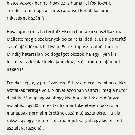
biztos vagyok benne, hogy ez is hamar el fog fogyni.
Tündéri a mintája, a színe, ráadásul kör alakú, ami
ritkaságnak számít.
Hová ajánlom ezt a terítőt? Elsősorban a kicsi asztlkákhoz.
Mellette még a szekrények polcaira is ideális. Ez a kis terítő
szóró ajándéknak is kiváló. Én ezt tapasztalatból tudom.
Mindig határtalan boldogságot okozok, ha egy ilyen kis
terítőt viszek valakinek ajándékba, ezért merem ajánlani
neked is.
Érdekesség: egy pár évvel ezelőtt ez a méret, valóban a kicsi
asztalkák terítője volt. A divat azonban változik, még a bútor
divat is. Manapság valahogy kisebbek lettek a dohányzó
asztalok. Egy 30 cm-es terítő, már tökéletesen passzol a
manapság normál méretünek számító asztalokra. Ha alá
raksz egy egyszínű terítőt, mondjuk
sárgát,
egy kis terített
asztalt varázsoltál.