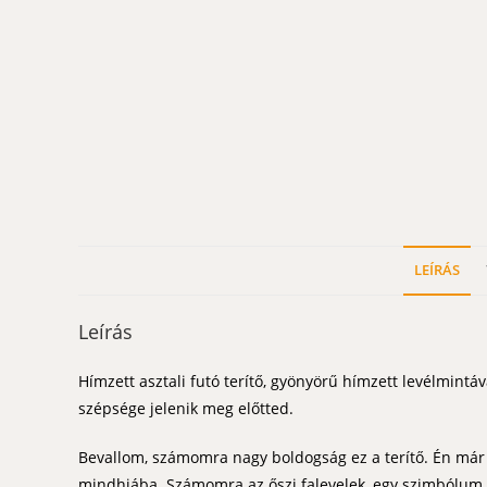
LEÍRÁS
Leírás
Hímzett asztali futó terítő, gyönyörű hímzett levélmintáva
szépsége jelenik meg előtted.
Bevallom, számomra nagy boldogság ez a terítő. Én már é
mindhiába. Számomra az őszi falevelek, egy szimbólum.