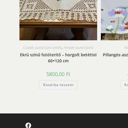
Csipkés asztali futó terítők
,
Hímzett asztali futók
Hí
Ekrü színű futóterítő – horgolt betéttel
Pillangós asz
60×120 cm
5800,00
Ft
Kosárba teszem
K
Facebook