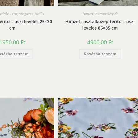
erítők - kör, szögletes, ovális
Hímzett asztalközepek
erítő – őszi leveles 25×30
Hímzett asztalközép terítő – őszi
cm
leveles 85×85 cm
1950,00
Ft
4900,00
Ft
osárba teszem
Kosárba teszem