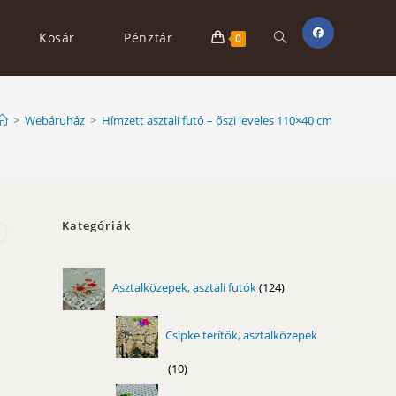
Toggle
Kosár
Pénztár
0
website
>
Webáruház
>
Hímzett asztali futó – őszi leveles 110×40 cm
search
Kategóriák
124
Asztalközepek, asztali futók
124
termék
Csipke terítők, asztalközepek
10
10
termék
11