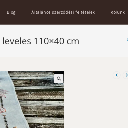
Blog
Általános szerződési feltételek
Rólunk
zi leveles 110×40 cm
🔍