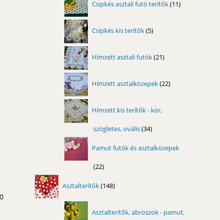
Csipkés asztali futó terítők
11
termék
5
Csipkés kis terítők
5
termék
21
Hímzett asztali futók
21
termék
22
Hímzett asztalközepek
22
termék
Hímzett kis terítők - kör,
szögletes, ovális
34
34
termék
Pamut futók és asztalközepek
22
22
termék
148
Asztalterítők
148
termék
40
Asztalterítők, abroszok - pamut,