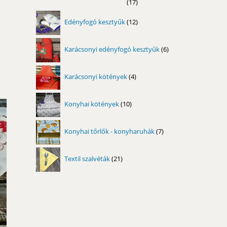
17
17
termék
12
Edényfogó kesztyűk
12
termék
6
Karácsonyi edényfogó kesztyűk
6
termék
4
Karácsonyi kötények
4
termék
10
Konyhai kötények
10
termék
7
Konyhai tőrlők - konyharuhák
7
termék
21
Textil szalvéták
21
termék