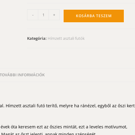
Hímzett
-
+
KOSÁRBA TESZEM
asztali
futó
-
Kategória:
Hímzett asztali futók
őszi
leveles
110x40
cm
mennyiség
TOVÁBBI INFORMÁCIÓK
l. Hímzett asztali futó terítő, melyre ha ránézel, egyből az őszi kert
vek óta keresem ezt az őszies mintát, ezt a leveles motívumot,
 Magát az őszt jelenti, annak minden szépségét.