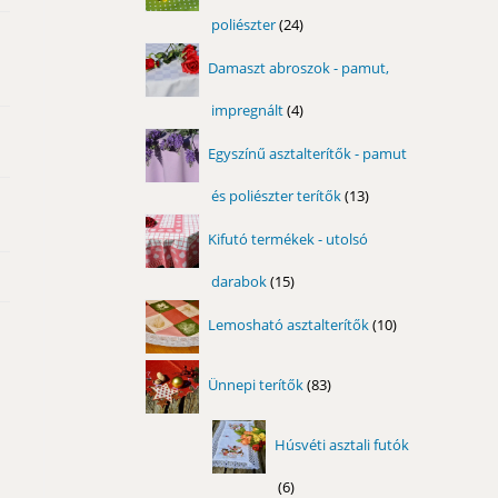
poliészter
24
24
termék
Damaszt abroszok - pamut,
impregnált
4
4
termék
Egyszínű asztalterítők - pamut
és poliészter terítők
13
13
termék
Kifutó termékek - utolsó
darabok
15
15
termék
10
Lemosható asztalterítők
10
termék
83
Ünnepi terítők
83
termék
Húsvéti asztali futók
6
6