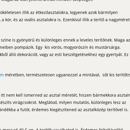
ökéletesen illik az étkezőasztalokra, legyenek azok bármilyen
 kör, és az ovális asztalokra is. Ezenkívül illik a terítő a nagymére
 színe is gyönyörű és különleges ennek a leveles terítőnek. Maga a
íneiben pompázik. Egy kis vörös, mogyorószín és mustársárga.
ből álló dekorációt, vagy az esti beszélgetésekhez egy gyertyát. Ez
cm
méretben, természetesen ugyanezzel a mintával, sőt kis terítőti
 itt nem kell ismerned az asztal méretét, hiszen bármekkora asztal
 készíts virágcsokrot. Meglátod, milyen mutatós, különleges lesz az
ékba a futót, érdemes kiegészítened az asztalközép terítővel is.
ossad 40 C-on. A terítőt vasalhatod is. Érdemes folteltávolító