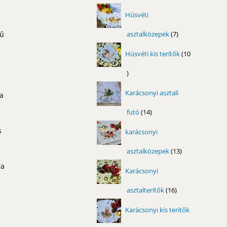
termék
Húsvéti
tű
asztalközepek
7
7
termék
Húsvéti kis terítők
10
z
10
termék
Karácsonyi asztali
 a
futó
14
14
termék
s
karácsonyi
asztalközepek
13
13
termék
ra
Karácsonyi
asztalterítők
16
16
termék
Karácsonyi kis terítők