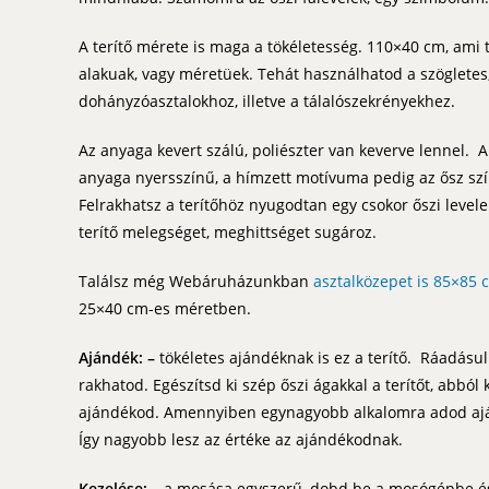
A terítő mérete is maga a tökéletesség. 110×40 cm, ami t
alakuak, vagy méretüek. Tehát használhatod a szögletes, a
dohányzóasztalokhoz, illetve a tálalószekrényekhez.
Az anyaga kevert szálú, poliészter van keverve lennel. A
anyaga nyersszínű, a hímzett motívuma pedig az ősz sz
Felrakhatsz a terítőhöz nyugodtan egy csokor őszi levelek
terítő melegséget, meghittséget sugároz.
Találsz még Webáruházunkban
asztalközepet is 85×85 
25×40 cm-es méretben.
Ajándék: –
tökéletes ajándéknak is ez a terítő. Ráadásul
rakhatod. Egészítsd ki szép őszi ágakkal a terítőt, abból
ajándékod. Amennyiben egynagyobb alkalomra adod ajánd
Így nagyobb lesz az értéke az ajándékodnak.
Kezelése:
– a mosása egyszerű, dobd be a mosógépbe és m