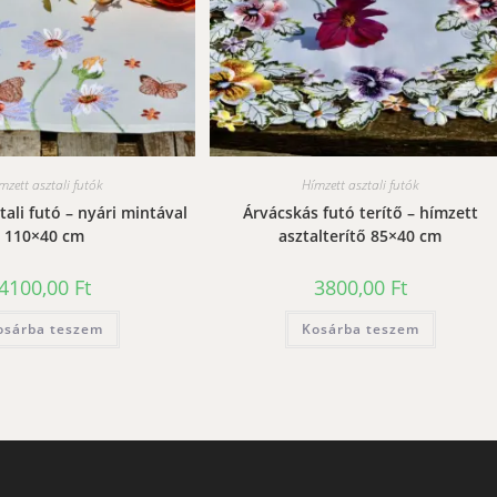
mzett asztali futók
Hímzett asztali futók
tali futó – nyári mintával
Árvácskás futó terítő – hímzett
110×40 cm
asztalterítő 85×40 cm
4100,00
Ft
3800,00
Ft
osárba teszem
Kosárba teszem