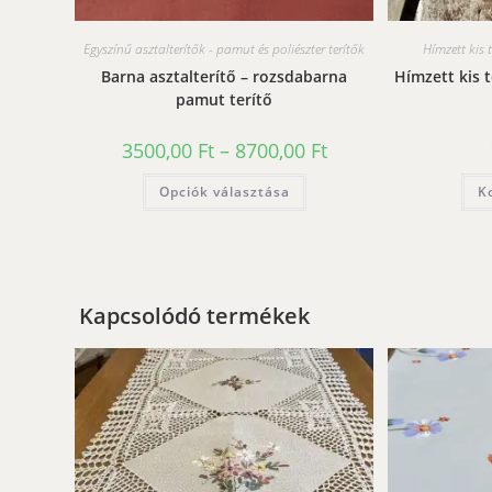
Egyszínű asztalterítők - pamut és poliészter terítők
Hímzett kis t
Barna asztalterítő – rozsdabarna
Hímzett kis t
pamut terítő
Ártartomány:
3500,00
Ft
–
8700,00
Ft
3500,00 Ft
-
Ennek
Opciók választása
8700,00 Ft
K
a
terméknek
több
variációja
van.
A
változatok
a
Kapcsolódó termékek
termékoldalon
választhatók
ki