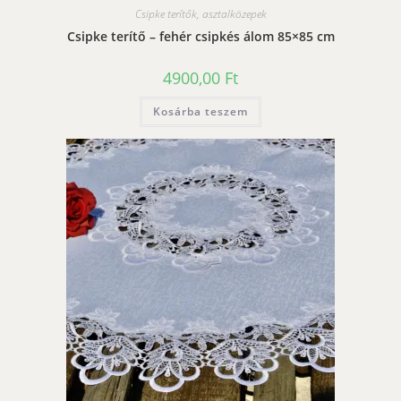
Csipke terítők, asztalközepek
Csipke terítő – fehér csipkés álom 85×85 cm
4900,00
Ft
Kosárba teszem