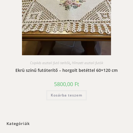
Csipkés asztali futó terítők
,
Hímzett asztali futók
Ekrü színű futóterítő – horgolt betéttel 60×120 cm
5800,00
Ft
Kosárba teszem
Kategóriák