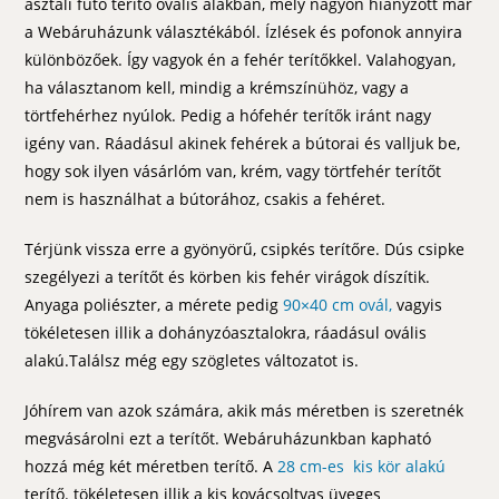
asztali futó terítő ovális alakban, mely nagyon hiányzott már
a Webáruházunk választékából. Ízlések és pofonok annyira
különbözőek. Így vagyok én a fehér terítőkkel. Valahogyan,
ha választanom kell, mindig a krémszínühöz, vagy a
törtfehérhez nyúlok. Pedig a hófehér terítők iránt nagy
igény van. Ráadásul akinek fehérek a bútorai és valljuk be,
hogy sok ilyen vásárlóm van, krém, vagy törtfehér terítőt
nem is használhat a bútorához, csakis a fehéret.
Térjünk vissza erre a gyönyörű, csipkés terítőre. Dús csipke
szegélyezi a terítőt és körben kis fehér virágok díszítik.
Anyaga poliészter, a mérete pedig
90×40 cm ovál,
vagyis
tökéletesen illik a dohányzóasztalokra, ráadásul ovális
alakú.Találsz még egy szögletes változatot is.
Jóhírem van azok számára, akik más méretben is szeretnék
megvásárolni ezt a terítőt. Webáruházunkban kapható
hozzá még két méretben terítő. A
28 cm-es kis kör alakú
terítő. tökéletesen illik a kis kovácsoltvas üveges