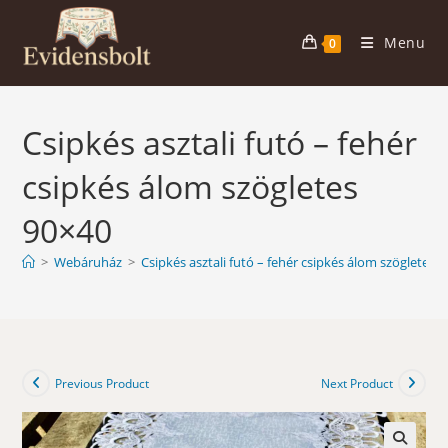
Skip
to
Menu
0
content
Csipkés asztali futó – fehér
csipkés álom szögletes
90×40
>
Webáruház
>
Csipkés asztali futó – fehér csipkés álom szögletes 
Previous Product
Next Product