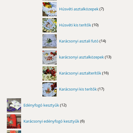
7
Húsvéti asztalközepek
7
termék
10
Húsvéti kis terítők
10
termék
14
Karácsonyi asztali futó
14
termék
13
karácsonyi asztalközepek
13
termék
16
Karácsonyi asztalterítők
16
termék
17
Karácsonyi kis terítők
17
termék
12
Edényfogó kesztyűk
12
termék
6
Karácsonyi edényfogó kesztyűk
6
termék