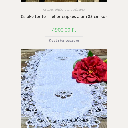
Csipke terítők, asztalközepek
Csipke terítő – fehér csipkés álom 85 cm kör
4900,00
Ft
Kosárba teszem