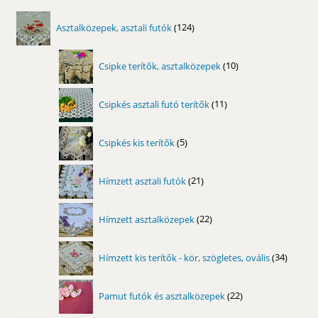
124
Asztalközepek, asztali futók
124
termék
10
Csipke terítők, asztalközepek
10
termék
11
Csipkés asztali futó terítők
11
termék
5
Csipkés kis terítők
5
termék
21
Hímzett asztali futók
21
termék
22
Hímzett asztalközepek
22
termék
34
Hímzett kis terítők - kör, szögletes, ovális
34
termék
22
Pamut futók és asztalközepek
22
termék