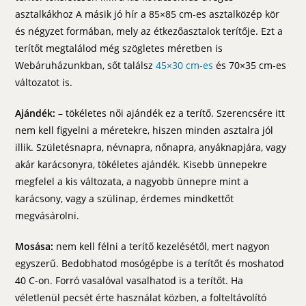
asztalkákhoz A másik jó hír a 85×85 cm-es asztalközép kör
és négyzet formában, mely az étkezőasztalok terítője. Ezt a
terítőt megtalálod még szögletes méretben is
Webáruházunkban, sőt találsz
45×30 cm-es
és 70×35 cm-es
változatot is.
Ajándék:
– tökéletes női ajándék ez a terítő. Szerencsére itt
nem kell figyelni a méretekre, hiszen minden asztalra jól
illik. Születésnapra, névnapra, nőnapra, anyáknapjára, vagy
akár karácsonyra, tökéletes ajándék. Kisebb ünnepekre
megfelel a kis változata, a nagyobb ünnepre mint a
karácsony, vagy a szülinap, érdemes mindkettőt
megvásárolni.
Mosása:
nem kell félni a terítő kezelésétől, mert nagyon
egyszerű. Bedobhatod mosógépbe is a terítőt és moshatod
40 C-on. Forró vasalóval vasalhatod is a terítőt. Ha
véletlenül pecsét érte használat közben, a folteltávolító