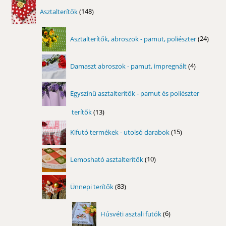
148
Asztalterítők
148
termék
24
Asztalterítők, abroszok - pamut, poliészter
24
term
4
Damaszt abroszok - pamut, impregnált
4
termék
Egyszínű asztalterítők - pamut és poliészter
terítők
13
13
termék
15
Kifutó termékek - utolsó darabok
15
termék
10
Lemosható asztalterítők
10
termék
83
Ünnepi terítők
83
termék
6
Húsvéti asztali futók
6
termék