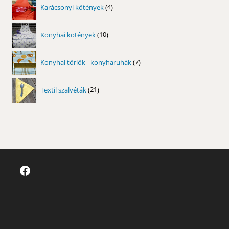
4
Karácsonyi kötények
4
termék
10
Konyhai kötények
10
termék
7
Konyhai tőrlők - konyharuhák
7
termék
21
Textil szalvéták
21
termék
Facebook