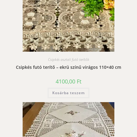
Csipkés asztali futó terítők
Csipkés futó terítő – ekrü színű virágos 110×40 cm
4100,00
Ft
Kosárba teszem