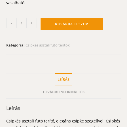
vasalható!
Csipkés
-
+
KOSÁRBA TESZEM
asztali
futó
-
Kategória:
Csipkés asztali futó terítők
fehér
csipkés
álom
szögletes
90x40
LEÍRÁS
mennyiség
TOVÁBBI INFORMÁCIÓK
Leírás
Csipkés asztali futó terítő, elegáns csipke szegéllyel. Csipkés