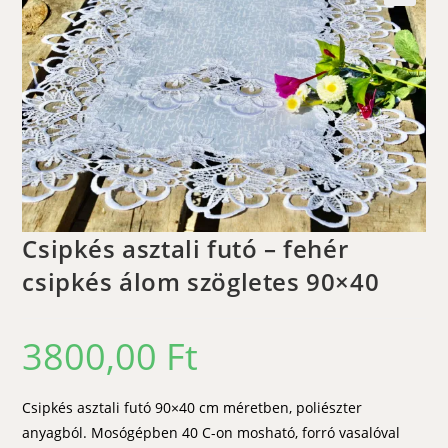
🔍
Csipkés asztali futó – fehér
csipkés álom szögletes 90×40
3800,00
Ft
Csipkés asztali futó 90×40 cm méretben, poliészter
anyagból. Mosógépben 40 C-on mosható, forró vasalóval