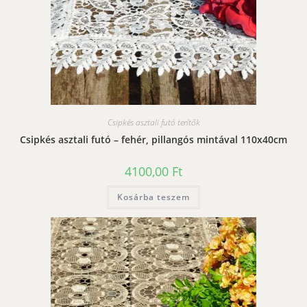
Csipkés asztali futó terítők
Csipkés asztali futó – fehér, pillangós mintával 110x40cm
4100,00
Ft
Kosárba teszem