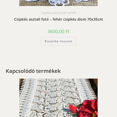
Csipkés asztali futó terítők
Csipkés asztali futó – fehér csipkés álom 70x35cm
3600,00
Ft
Kosárba teszem
Kapcsolódó termékek