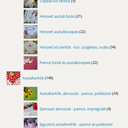
Csipkés kis terítők
5
termék
21
Hímzett asztali futók
21
termék
22
Hímzett asztalközepek
22
termék
34
Hímzett kis terítők - kör, szögletes, ovális
34
termék
22
Pamut futók és asztalközepek
22
termék
148
Asztalterítők
148
termék
24
Asztalterítők, abroszok - pamut, poliészter
24
term
4
Damaszt abroszok - pamut, impregnált
4
termék
Egyszínű asztalterítők - pamut és poliészter