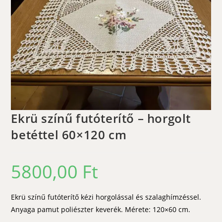
Ekrü színű futóterítő – horgolt
betéttel 60×120 cm
5800,00
Ft
Ekrü színű futóterítő kézi horgolással és szalaghímzéssel.
Anyaga pamut poliészter keverék. Mérete: 120×60 cm.