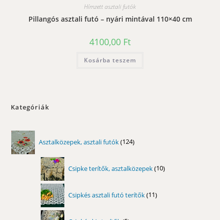
Hímzett asztali futók
Pillangós asztali futó – nyári mintával 110×40 cm
4100,00
Ft
Kosárba teszem
Kategóriák
124
Asztalközepek, asztali futók
124
termék
10
Csipke terítők, asztalközepek
10
termék
11
Csipkés asztali futó terítők
11
termék
5