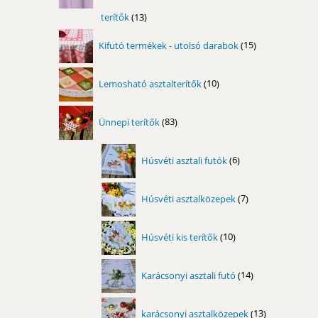
terítők
13
13
termék
15
Kifutó termékek - utolsó darabok
15
termék
10
Lemosható asztalterítők
10
termék
83
Ünnepi terítők
83
termék
6
Húsvéti asztali futók
6
termék
7
Húsvéti asztalközepek
7
termék
10
Húsvéti kis terítők
10
termék
14
Karácsonyi asztali futó
14
termék
13
karácsonyi asztalközepek
13