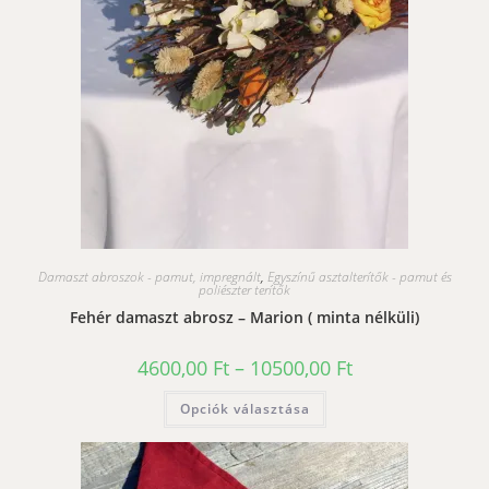
Damaszt abroszok - pamut, impregnált
,
Egyszínű asztalterítők - pamut és
poliészter terítők
Fehér damaszt abrosz – Marion ( minta nélküli)
Ártartomány:
4600,00
Ft
–
10500,00
Ft
4600,00 Ft
-
Ennek
Opciók választása
10500,00 Ft
a
terméknek
több
variációja
van.
A