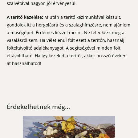
szalvétával nagyon jól érvényesül.
A terítő kezelése:
Miután a terítő kézimunkával készült,
gondolok itt a horgolásra és a szalaghímzésre, nem ajánlom
a mosógépet. Érdemes kézzel mosni. Ne feledkezz meg a
vasalásról sem. Ha véletlenül folt esett a terítőn, használj
folteltávolító adalékanyagot. A segítségével minden folt
eltávolítható. Ha így kezeled a terítőt, akkor hosszú éveken
át használhatod!
Érdekelhetnek még…