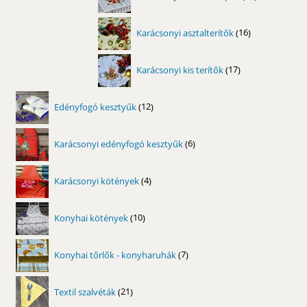
termék
16
Karácsonyi asztalterítők
16
termék
17
Karácsonyi kis terítők
17
termék
12
Edényfogó kesztyűk
12
termék
6
Karácsonyi edényfogó kesztyűk
6
termék
4
Karácsonyi kötények
4
termék
10
Konyhai kötények
10
termék
7
Konyhai tőrlők - konyharuhák
7
termék
21
Textil szalvéták
21
termék