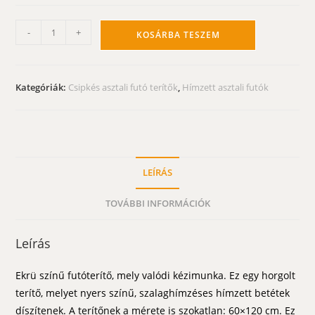
Ekrü
-
+
KOSÁRBA TESZEM
színű
futóterítő
-
Kategóriák:
Csipkés asztali futó terítők
,
Hímzett asztali futók
horgolt
betéttel
60x120
cm
mennyiség
LEÍRÁS
TOVÁBBI INFORMÁCIÓK
Leírás
Ekrü színű futóterítő, mely valódi kézimunka. Ez egy horgolt
terítő, melyet nyers színű, szalaghímzéses hímzett betétek
díszítenek. A terítőnek a mérete is szokatlan: 60×120 cm. Ez