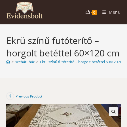
Skip
to
Menu
0
content
Ekrü színű futóterítő –
horgolt betéttel 60×120 cm
>
Webáruház
>
Ekrü színű futóterítő – horgolt betéttel 60×120 cm
Previous Product
🔍