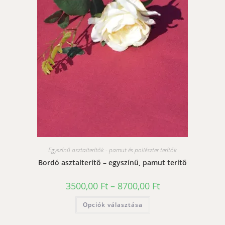
Egyszínű asztalterítők - pamut és poliészter terítők
Bordó asztalterítő – egyszínű, pamut terítő
Ártartomány:
3500,00
Ft
–
8700,00
Ft
3500,00 Ft
-
Ennek
Opciók választása
8700,00 Ft
a
terméknek
több