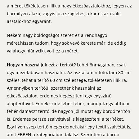
a méret tökéletesen illik a nagy étkezőasztalokhoz, legyen az
bármilyen alakú, vagyis jó a szögletes, a kör és az ovális
asztalokhoz egyaránt.
Nekem nagy boldogságot szerez ez a rendhagyó
méret,hiszen tudom, hogy sok vevő kereste már, de eddig
valahogy hiánycikk volt ez a méret.
Hogyan használjuk ezt a terítőt?
Lehet önmagában, csak
úgy mezítlábosan használni. Az asztal amin fotóztam 80 cm
széles, tehát a terítő 60 cm szélessége, tökéletesen illik rá.
Amennyiben terítőül szeretnénk használni az
étkezőasztalon, érdemes kiegészíteni egy egyszínű
alapterítővel. Ennek színe lehet fehér, mondjuk egy otthoni
fehér damaszt terítő, de nagyon jól mutat egy bordó terítőn
is. Érdemes persze szalvétával is kiegészíteni a terítéket.
Egy ilyen szép terítő megérdemel akár egy textil szalvétát is,
amit EBBEN a kategóriában találsz. Szerintem a bordó