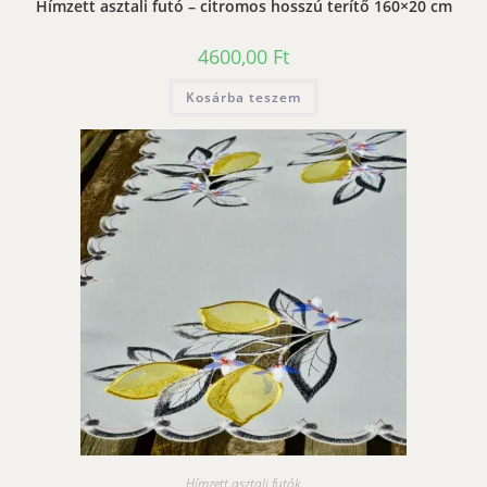
Hímzett asztali futó – citromos hosszú terítő 160×20 cm
4600,00
Ft
Kosárba teszem
Hímzett asztali futók