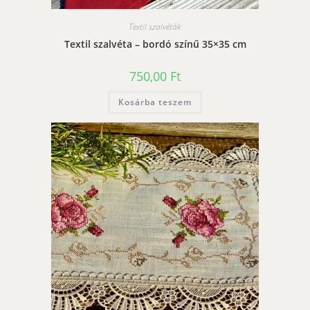
Textil szalvéták
Textil szalvéta – bordó színű 35×35 cm
750,00
Ft
Kosárba teszem