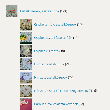
124
Asztalközepek, asztali futók
124
termék
10
Csipke terítők, asztalközepek
10
termék
11
Csipkés asztali futó terítők
11
termék
5
Csipkés kis terítők
5
termék
21
Hímzett asztali futók
21
termék
22
Hímzett asztalközepek
22
termék
34
Hímzett kis terítők - kör, szögletes, ovális
34
termék
22
Pamut futók és asztalközepek
22
termék