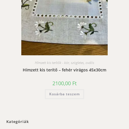
Hímzett kis terítők - kör, szögletes, ovális
Hímzett kis terítő – fehér virágos 45x30cm
2100,00
Ft
Kosárba teszem
Kategóriák