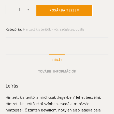
Hímzett
-
+
KOSÁRBA TESZEM
kis
terítő
-
Kategória:
Hímzett kis terítők - kör, szögletes, ovális
Emily
rózsái
30x30
cm
mennyiség
LEÍRÁS
TOVÁBBI INFORMÁCIÓK
Leírás
Hímzett kis terítő, amiről csak „legekben” lehet beszélni.
Hímzett kis terítő ekrű színben, csodálatos rózsás
hímzéssel. Őszintén bevallom, hogy én első látásra bele