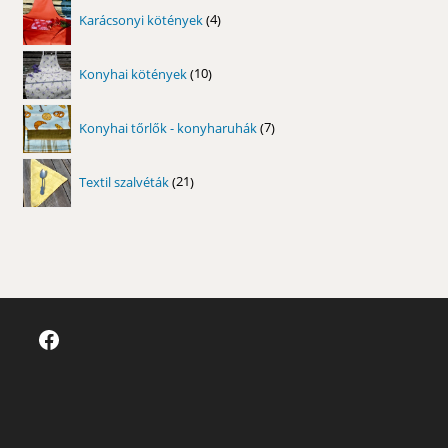
4
Karácsonyi kötények
4
termék
10
Konyhai kötények
10
termék
7
Konyhai tőrlők - konyharuhák
7
termék
21
Textil szalvéták
21
termék
Facebook