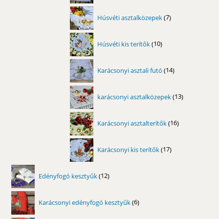
7
Húsvéti asztalközepek
7
termék
10
Húsvéti kis terítők
10
termék
14
Karácsonyi asztali futó
14
termék
13
karácsonyi asztalközepek
13
termék
16
Karácsonyi asztalterítők
16
termék
17
Karácsonyi kis terítők
17
termék
12
Edényfogó kesztyűk
12
termék
6
Karácsonyi edényfogó kesztyűk
6
termék