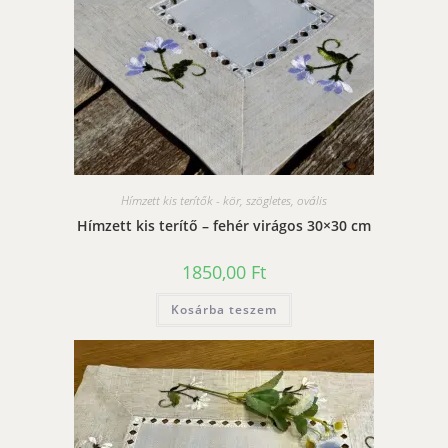
Hímzett kis terítők - kör, szögletes, ovális
Hímzett kis terítő – fehér virágos 30×30 cm
1850,00
Ft
Kosárba teszem