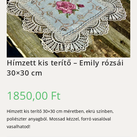
Hímzett kis terítő – Emily rózsái
30×30 cm
1850,00
Ft
Hímzett kis terítő 30×30 cm méretben, ekrü színben,
poliészter anyagból. Mossad kézzel, forró vasalóval
vasalhatod!