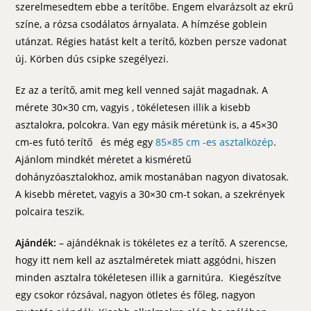
szerelmesedtem ebbe a terítőbe. Engem elvarázsolt az ekrű
színe, a rózsa csodálatos árnyalata. A hímzése goblein
utánzat. Régies hatást kelt a terítő, közben persze vadonat
új. Körben dús csipke szegélyezi.
Ez az a terítő, amit meg kell venned saját magadnak. A
mérete 30×30 cm, vagyis , tökéletesen illik a kisebb
asztalokra, polcokra. Van egy másik méretünk is, a 45×30
cm-es futó terítő és még egy
85×85 cm -es asztalközép
.
Ajánlom mindkét méretet a kisméretű
dohányzóasztalokhoz, amik mostanában nagyon divatosak.
A kisebb méretet, vagyis a 30×30 cm-t sokan, a szekrények
polcaira teszik.
Ajándék:
– ajándéknak is tökéletes ez a terítő. A szerencse,
hogy itt nem kell az asztalméretek miatt aggódni, hiszen
minden asztalra tökéletesen illik a garnitúra. Kiegészítve
egy csokor rózsával, nagyon ötletes és főleg, nagyon