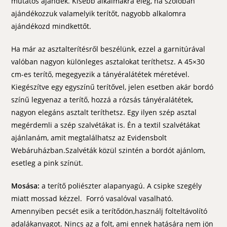
mutatós ajándék. Kisebb alkalmakra elég, ha szólóban
ajándékozzuk valamelyik terítőt, nagyobb alkalomra
ajándékozd mindkettőt.
Ha már az asztalterítésről beszélünk, ezzel a garnitúrával
valóban nagyon különleges asztalokat teríthetsz. A 45×30
cm-es terítő, megegyezik a tányéralátétek méretével.
Kiegészítve egy egyszínű terítővel, jelen esetben akár bordó
színű legyenaz a terítő, hozzá a rózsás tányéralátétek,
nagyon elegáns asztalt teríthetsz. Egy ilyen szép asztal
megérdemli a szép szalvétákat is. Én a textil szalvétákat
ajánlanám, amit megtalálhatsz az Evidensbolt
Webáruházban.Szalvéták közül szintén a bordót ajánlom,
esetleg a pink színüt.
Mosása:
a terítő poliészter alapanyagú. A csipke szegély
miatt mossad kézzel. Forró vasalóval vasalható.
Amennyiben pecsét esik a terítődön,használj folteltávolító
adalákanyagot. Nincs az a folt, ami ennek hatására nem jön