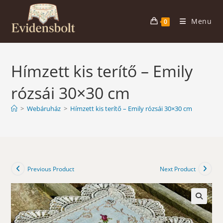
Skip
to
Menu
0
content
Hímzett kis terítő – Emily
rózsái 30×30 cm
>
Webáruház
>
Hímzett kis terítő – Emily rózsái 30×30 cm
Previous Product
Next Product
🔍