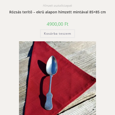
Hímzett asztalközepek
Rózsás terítő – ekrü alapon hímzett mintával 85×85 cm
4900,00
Ft
Kosárba teszem