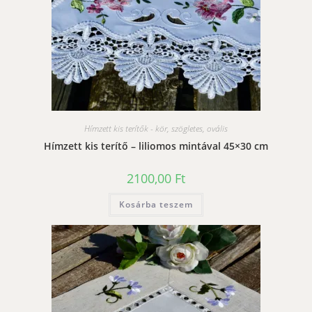
Hímzett kis terítők - kör, szögletes, ovális
Hímzett kis terítő – liliomos mintával 45×30 cm
2100,00
Ft
Kosárba teszem