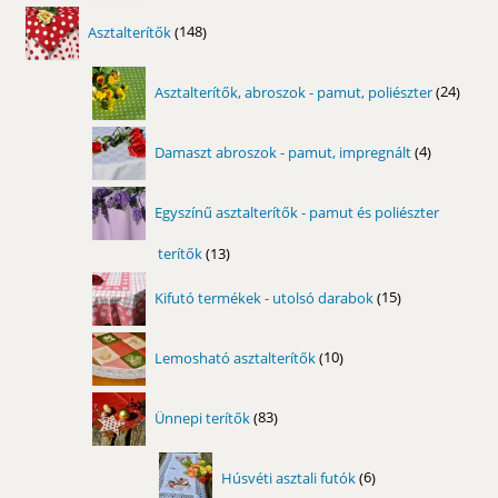
148
Asztalterítők
148
termék
24
Asztalterítők, abroszok - pamut, poliészter
24
term
4
Damaszt abroszok - pamut, impregnált
4
termék
Egyszínű asztalterítők - pamut és poliészter
terítők
13
13
termék
15
Kifutó termékek - utolsó darabok
15
termék
10
Lemosható asztalterítők
10
termék
83
Ünnepi terítők
83
termék
6
Húsvéti asztali futók
6
termék