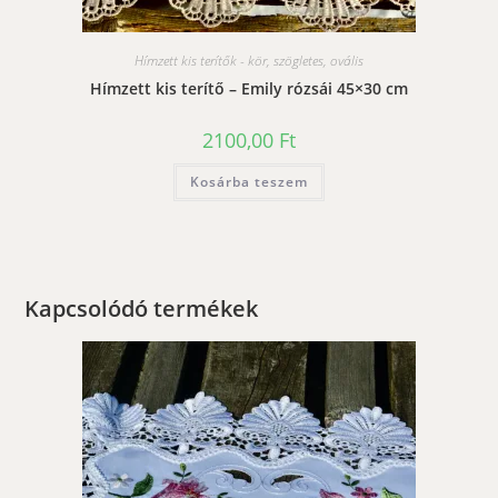
Hímzett kis terítők - kör, szögletes, ovális
Hímzett kis terítő – Emily rózsái 45×30 cm
2100,00
Ft
Kosárba teszem
Kapcsolódó termékek