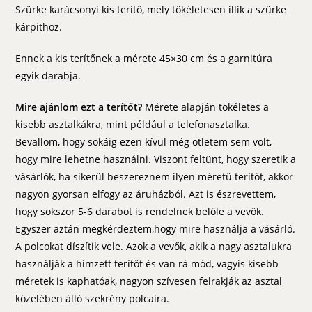
Szürke karácsonyi kis terítő, mely tökéletesen illik a szürke
kárpithoz.
Ennek a kis terítőnek a mérete 45×30 cm és a garnitúra
egyik darabja.
Mire ajánlom ezt a terítőt?
Mérete alapján tökéletes a
kisebb asztalkákra, mint például a telefonasztalka.
Bevallom, hogy sokáig ezen kívül még ötletem sem volt,
hogy mire lehetne használni. Viszont feltünt, hogy szeretik a
vásárlók, ha sikerül beszereznem ilyen méretű terítőt, akkor
nagyon gyorsan elfogy az áruházból. Azt is észrevettem,
hogy sokszor 5-6 darabot is rendelnek belőle a vevők.
Egyszer aztán megkérdeztem,hogy mire használja a vásárló.
A polcokat díszítik vele. Azok a vevők, akik a nagy asztalukra
használják a hímzett terítőt és van rá mód, vagyis kisebb
méretek is kaphatóak, nagyon szívesen felrakják az asztal
közelében álló szekrény polcaira.