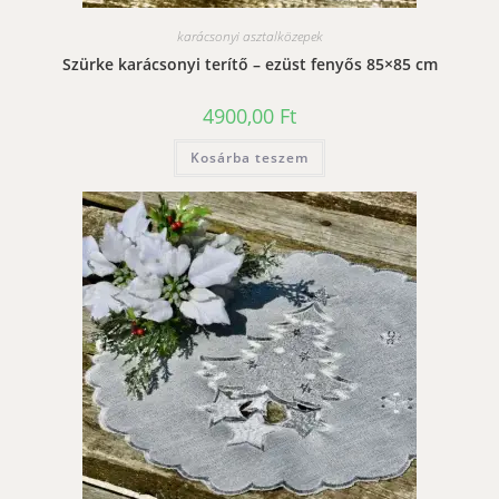
karácsonyi asztalközepek
Szürke karácsonyi terítő – ezüst fenyős 85×85 cm
4900,00
Ft
Kosárba teszem