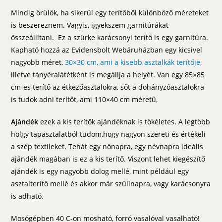
Mindig örülök, ha sikerül egy terítőből különböző méreteket
is beszereznem. Vagyis, igyekszem garnitúrákat
összeállítani. Ez a szürke karácsonyi terítő is egy garnitúra.
Kapható hozzá az Evidensbolt Webáruházban egy kicsivel
nagyobb méret,
30×30 cm, ami a kisebb asztalkák terítője
,
illetve tányéralátétként is megállja a helyét. Van egy 85×85
cm-es terítő az étkezőasztalokra, sőt a dohányzóasztalokra
is tudok adni terítőt, ami 110×40 cm méretű,
Ajándék
ezek a kis terítők ajándéknak is tökéletes. A legtöbb
hölgy tapasztalatból tudom,hogy nagyon szereti és értékeli
a szép textileket. Tehát egy nőnapra, egy névnapra ideális
ajándék magában is ez a kis terítő. Viszont lehet kiegészítő
ajándék is egy nagyobb dolog mellé, mint például egy
asztalterítő mellé és akkor már szülinapra, vagy karácsonyra
is adható.
Mosógépben 40 C-on mosható, forró vasalóval vasalható!