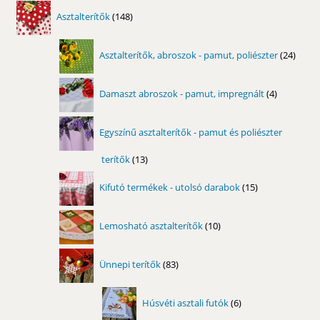
148
Asztalterítők
148
termék
24
Asztalterítők, abroszok - pamut, poliészter
24
term
4
Damaszt abroszok - pamut, impregnált
4
termék
Egyszínű asztalterítők - pamut és poliészter
terítők
13
13
termék
15
Kifutó termékek - utolsó darabok
15
termék
10
Lemosható asztalterítők
10
termék
83
Ünnepi terítők
83
termék
6
Húsvéti asztali futók
6
termék