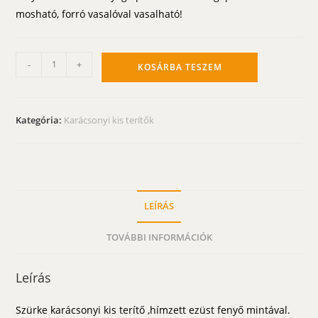
mosható, forró vasalóval vasalható!
Szürke
-
+
KOSÁRBA TESZEM
karácsonyi
kis
terítő
Kategória:
Karácsonyi kis terítők
-
ezüst
fenyős
45x30
cm
LEÍRÁS
mennyiség
TOVÁBBI INFORMÁCIÓK
Leírás
Szürke karácsonyi kis terítő ,hímzett ezüst fenyő mintával.