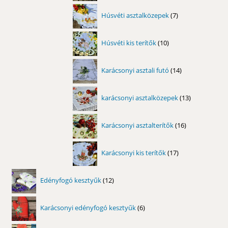
7
Húsvéti asztalközepek
7
termék
10
Húsvéti kis terítők
10
termék
14
Karácsonyi asztali futó
14
termék
13
karácsonyi asztalközepek
13
termék
16
Karácsonyi asztalterítők
16
termék
17
Karácsonyi kis terítők
17
termék
12
Edényfogó kesztyűk
12
termék
6
Karácsonyi edényfogó kesztyűk
6
termék