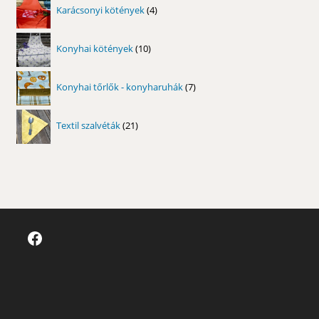
4
Karácsonyi kötények
4
termék
10
Konyhai kötények
10
termék
7
Konyhai tőrlők - konyharuhák
7
termék
21
Textil szalvéták
21
termék
Facebook