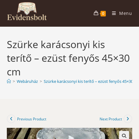
Skip
to
Menu
0
content
Szürke karácsonyi kis
terítő – ezüst fenyős 45×30
cm
>
Webáruház
>
Szürke karácsonyi kis terítő – ezüst fenyős 45×30 c
Previous Product
Next Product