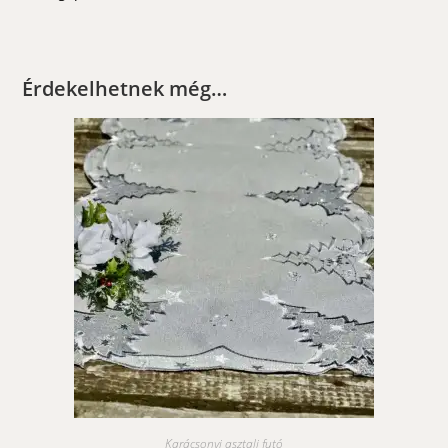
Érdekelhetnek még…
Karácsonyi asztali futó