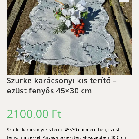
🔍
Szürke karácsonyi kis terítő –
ezüst fenyős 45×30 cm
2100,00
Ft
Szürke karácsonyi kis terítő 45×30 cm méretben, ezüst
fenyő hímzéssel. Anyaga poliészter. Mosógépben 40 C-on