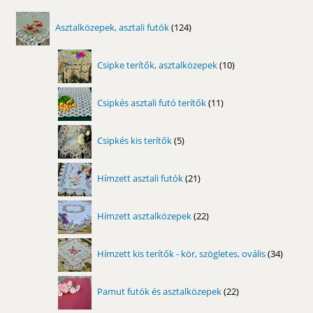
124
Asztalközepek, asztali futók
124
termék
10
Csipke terítők, asztalközepek
10
termék
11
Csipkés asztali futó terítők
11
termék
5
Csipkés kis terítők
5
termék
21
Hímzett asztali futók
21
termék
22
Hímzett asztalközepek
22
termék
34
Hímzett kis terítők - kör, szögletes, ovális
34
termék
22
Pamut futók és asztalközepek
22
termék