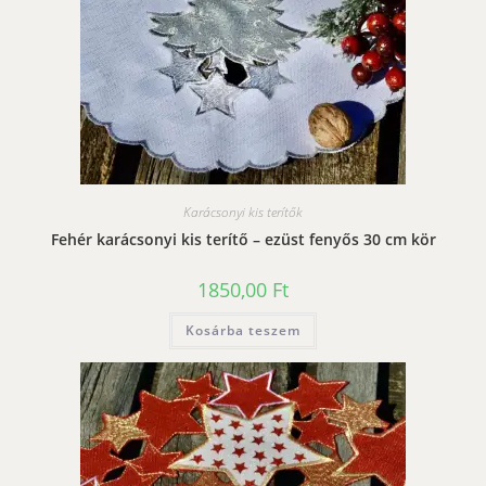
Karácsonyi kis terítők
Fehér karácsonyi kis terítő – ezüst fenyős 30 cm kör
1850,00
Ft
Kosárba teszem