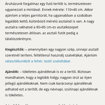
Áruházunk forgalmaz egy futó terítőt is, természetesen
ugyanezzel a mintával. Ennek mérete: 110×40 cm. Akkor
ajánlom a teljes garnitúrát, ha ugyanabban a szobában
legalább kettő, különböző méretű asztalod is van. A nagy
asztalra rakhatod a 85×85 cm-es asztalközepet
természetesen átlósan, az asztali futót pedig a
tálalószekrényre.
Kiegészítők: –
amennyiben egy nagyon szép, ünnepi asztalt
szeretnél teríteni, feltétlenül használj szalvétákat. Ajánlom
választékunkból a fehér, textil szalvétákat.
Ajándék:
– tökéletes ajándéknak is ez a terítő. Biztosan
mondhatom, hogy a legtöbb hölgy, nagyon örül az ilyen
jellegű ajándékoknak. Nem csak karácsonyi ajándéknak
adhatod ezt a terítőt, de egy névnapi, szülinapi ajándéknak
is tökéletes.