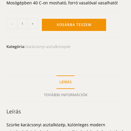
Mosógépben 40 C-on mosható, forró vasalóval vasalható!
Szürke
-
+
KOSÁRBA TESZEM
karácsonyi
asztalközép
-
Kategória:
karácsonyi asztalközepek
hópelyhes
terítő
-
85x85
cm
LEÍRÁS
mennyiség
TOVÁBBI INFORMÁCIÓK
Leírás
Szürke karácsonyi asztalközép, különleges modern