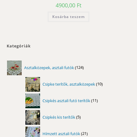
4900,00
Ft
Kosárba teszem
Kategóriák
124
Asztalközepek, asztali futók
124
termék
10
Csipke terítők, asztalközepek
10
termék
11
Csipkés asztali futó terítők
11
termék
5
Csipkés kis terítők
5
termék
21
Hímzett asztali futók
21