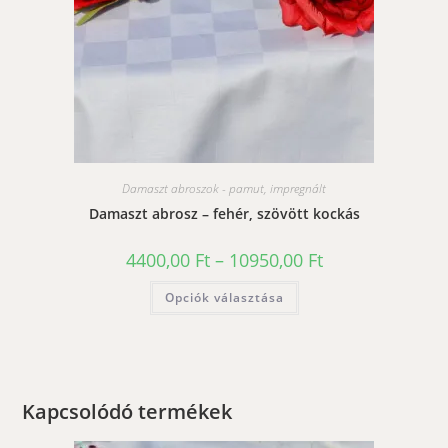
Damaszt abroszok - pamut, impregnált
Damaszt abrosz – fehér, szövött kockás
Ártartomány:
4400,00
Ft
–
10950,00
Ft
4400,00 Ft
-
Ennek
Opciók választása
10950,00 Ft
a
terméknek
több
variációja
van.
A
változatok
a
Kapcsolódó termékek
termékoldalon
választhatók
ki