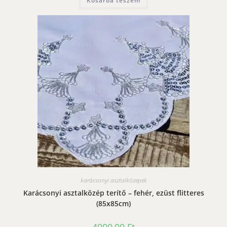
Kosárba teszem
karácsonyi asztalközepek
Karácsonyi asztalközép terítő – fehér, ezüst flitteres
(85x85cm)