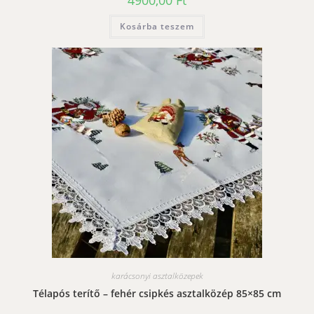
4900,00
Ft
Kosárba teszem
karácsonyi asztalközepek
Télapós terítő – fehér csipkés asztalközép 85×85 cm