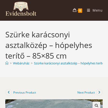
Skip
to
Menu
0
content
Szürke karácsonyi
asztalközép – hópelyhes
terítő – 85×85 cm
>
Webáruház
>
Szürke karácsonyi asztalközép – hópelyhes terítő –
Previous Product
Next Product