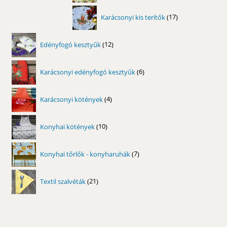
17
Karácsonyi kis terítők
17
termék
12
Edényfogó kesztyűk
12
termék
6
Karácsonyi edényfogó kesztyűk
6
termék
4
Karácsonyi kötények
4
termék
10
Konyhai kötények
10
termék
7
Konyhai tőrlők - konyharuhák
7
termék
21
Textil szalvéták
21
termék