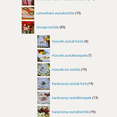
termék
10
Lemosható asztalterítők
10
termék
83
Ünnepi terítők
83
termék
6
Húsvéti asztali futók
6
termék
7
Húsvéti asztalközepek
7
termék
10
Húsvéti kis terítők
10
termék
14
Karácsonyi asztali futó
14
termék
13
karácsonyi asztalközepek
13
termék
16
Karácsonyi asztalterítők
16
termék