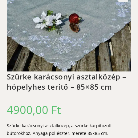
🔍
Szürke karácsonyi asztalközép –
hópelyhes terítő – 85×85 cm
4900,00
Ft
Szürke karácsonyi asztalközép, a szürke kárpitozott
bútorokhoz. Anyaga poliészter, mérete 85×85 cm.