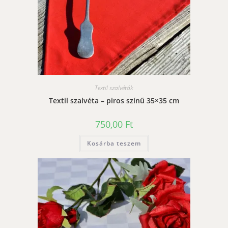
Textil szalvéták
Textil szalvéta – piros színű 35×35 cm
750,00
Ft
Kosárba teszem