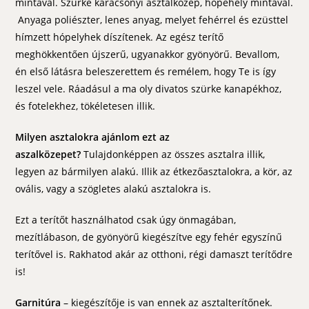
mintával. Szürke karácsonyi asztalközép, hópehely mintával.
Anyaga poliészter, lenes anyag, melyet fehérrel és ezüsttel
hímzett hópelyhek díszítenek. Az egész terítő
meghökkentően újszerű, ugyanakkor gyönyörű. Bevallom,
én első látásra beleszerettem és remélem, hogy Te is így
leszel vele. Ráadásul a ma oly divatos szürke kanapékhoz,
és fotelekhez, tökéletesen illik.
Milyen asztalokra ajánlom ezt az
aszalközepet?
Tulajdonképpen az összes asztalra illik,
legyen az bármilyen alakú. Illik az étkezőasztalokra, a kör, az
ovális, vagy a szögletes alakú asztalokra is.
Ezt a terítőt használhatod csak úgy önmagában,
mezítlábason, de gyönyörű kiegészítve egy fehér egyszínű
terítővel is. Rakhatod akár az otthoni, régi damaszt terítődre
is!
Garnitúra
– kiegészítője is van ennek az asztalterítőnek.