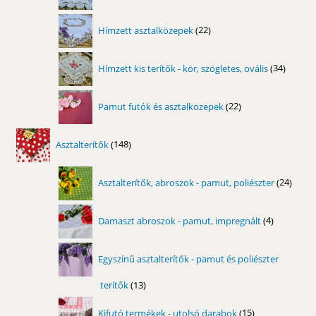
termék
22
Hímzett asztalközepek
22
termék
34
Hímzett kis terítők - kör, szögletes, ovális
34
termék
22
Pamut futók és asztalközepek
22
termék
148
Asztalterítők
148
termék
24
Asztalterítők, abroszok - pamut, poliészter
24
term
4
Damaszt abroszok - pamut, impregnált
4
termék
Egyszínű asztalterítők - pamut és poliészter
terítők
13
13
termék
15
Kifutó termékek - utolsó darabok
15