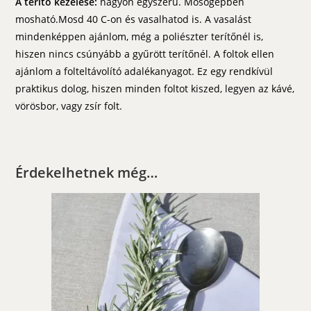
A terítő kezelése:
nagyon egyszerű. Mosógépben
mosható.Mosd 40 C-on és vasalhatod is. A vasalást
mindenképpen ajánlom, még a poliészter terítőnél is,
hiszen nincs csúnyább a gyűrött terítőnél. A foltok ellen
ajánlom a folteltávolító adalékanyagot. Ez egy rendkívül
praktikus dolog, hiszen minden foltot kiszed, legyen az kávé,
vörösbor, vagy zsír folt.
Érdekelhetnek még…