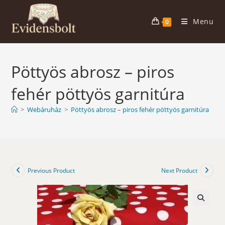
Skip
to
Menu
0
content
Pöttyös abrosz – piros
fehér pöttyös garnitúra
>
Webáruház
>
Pöttyös abrosz – piros fehér pöttyös garnitúra
Previous Product
Next Product
🔍