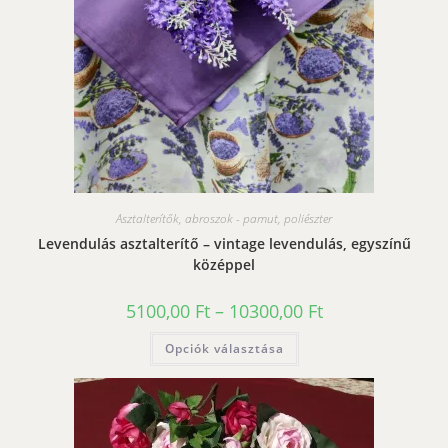
ki
Asztalterítők, abroszok - pamut, poliészter
Levendulás asztalterítő – vintage levendulás, egyszínű
középpel
Ártartomány:
5100,00
Ft
–
10300,00
Ft
5100,00 Ft
-
Ennek
Opciók választása
10300,00 Ft
a
terméknek
több
variációja
van.
A
változatok