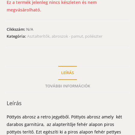
Ez a termék jelenleg nincs készleten és nem
megvásárolható.
Cikkszám:
N/A
Kategória:
Asztalterítők, abroszok - pamut, poliészter
LEÍRÁS
TOVÁBBI INFORMÁCIÓK
Leírás
Pöttyös abrosz a retro jegyéből. Pöttyös abrosz amely két
darabos garnitúra, az alapterítője fehér alapon piros
pöttyös terítő. Ezt egészíti ki a piros alapon fehér pettyes