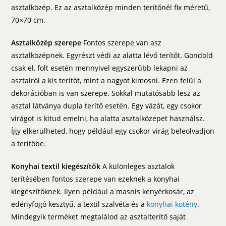
asztalközép. Ez az asztalközép minden terítőnél fix méretű,
70×70 cm.
Asztalközép szerepe
Fontos szerepe van asz
asztalközépnek. Egyrészt védi az alatta lévő terítőt. Gondold
csak el, folt esetén mennyivel egyszerűbb lekapni az
asztalról a kis terítőt, mint a nagyot kimosni. Ezen felül a
dekorációban is van szerepe. Sokkal mutatósabb lesz az
asztal látványa dupla terítő esetén. Egy vázát, egy csokor
virágot is kitud emelni, ha alatta asztalközepet használsz.
Így elkerülheted, hogy például egy csokor virág beleolvadjon
a terítőbe.
Konyhai textil kiegészítők
A különleges asztalok
terítésében fontos szerepe van ezeknek a konyhai
kiegészítőknek. Ilyen például a masnis kenyérkosár, az
edényfogó kesztyű, a textil szalvéta és a
konyhai kötény
.
Mindegyik terméket megtalálod az asztalterítő saját