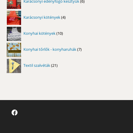
Karácsonyi edényfogó kesztyűk
6
termék
4
Karácsonyi kötények
4
termék
10
Konyhai kötények
10
termék
7
Konyhai tőrlők - konyharuhák
7
termék
21
Textil szalvéták
21
termék
Facebook