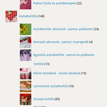
22
Pamut futók és asztalközepek
22
termék
148
Asztalterítők
148
termék
24
Asztalterítők, abroszok - pamut, poliészter
24
term
4
Damaszt abroszok - pamut, impregnált
4
termék
Egyszínű asztalterítők - pamut és poliészter
terítők
13
13
termék
15
Kifutó termékek - utolsó darabok
15
termék
10
Lemosható asztalterítők
10
termék
83
Ünnepi terítők
83
termék