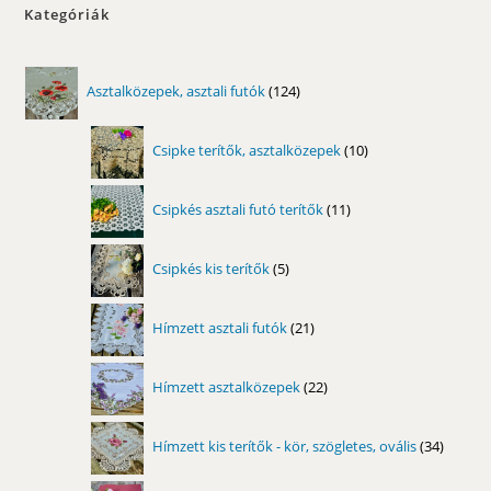
változatok
Kategóriák
a
termékoldalon
választhatók
ki
124
Asztalközepek, asztali futók
124
termék
10
Csipke terítők, asztalközepek
10
termék
11
Csipkés asztali futó terítők
11
termék
5
Csipkés kis terítők
5
termék
21
Hímzett asztali futók
21
termék
22
Hímzett asztalközepek
22
termék
34
Hímzett kis terítők - kör, szögletes, ovális
34
termék