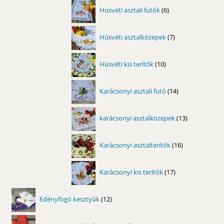
6
Húsvéti asztali futók
6
termék
7
Húsvéti asztalközepek
7
termék
10
Húsvéti kis terítők
10
termék
14
Karácsonyi asztali futó
14
termék
13
karácsonyi asztalközepek
13
termék
16
Karácsonyi asztalterítők
16
termék
17
Karácsonyi kis terítők
17
termék
12
Edényfogó kesztyűk
12
termék
6