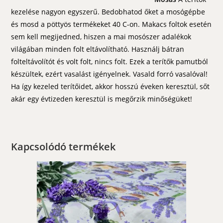
kezelése nagyon egyszerű. Bedobhatod őket a mosógépbe
és mosd a pöttyös termékeket 40 C-on. Makacs foltok esetén
sem kell megijedned, hiszen a mai mosószer adalékok
világában minden folt eltávolítható. Használj bátran
folteltávolítót és volt folt, nincs folt. Ezek a terítők pamutból
készültek, ezért vasalást igényelnek. Vasald forró vasalóval!
Ha így kezeled terítőidet, akkor hosszú éveken keresztül, sőt
akár egy évtizeden keresztül is megőrzik minőségüket!
Kapcsolódó termékek