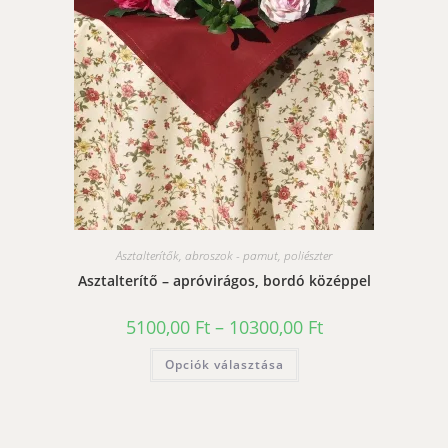
a
termékoldalon
választhatók
ki
Asztalterítők, abroszok - pamut, poliészter
Asztalterítő – apróvirágos, bordó középpel
Ártartomány:
5100,00
Ft
–
10300,00
Ft
5100,00 Ft
-
Ennek
Opciók választása
10300,00 Ft
a
terméknek
több
variációja
van.
A