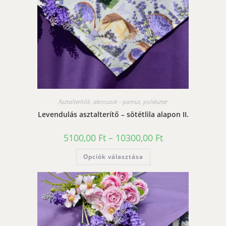
Asztalterítők, abroszok - pamut, poliészter
Levendulás asztalterítő – sötétlila alapon II.
Ártartomány:
5100,00
Ft
–
10300,00
Ft
5100,00 Ft
-
Ennek
Opciók választása
10300,00 Ft
a
terméknek
több
variációja
van.
A
változatok
a
termékoldalon
választhatók