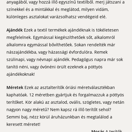
anyagából, vagy hozzá illő egyszínű textilből. merj játszani a
színekkel és a mintákkal és meglátod, milyen vidám,
különleges asztalokat varázsolhatsz vendégeid elé.
Ajándék
Ezek a textil termékek ajándéknak is tökéletesen
megfelelnek. Egymással kiegészíthetőek sőt, alkalomról
alkalomra egymással bővíthetőek. Sokan rendelték már
nászajándékba, vagy házassági évfordulóra. Remek
szülinapi, vagy névnapi ajándék. Pedagógus napra már sok
tanító néni, vagy óvónéni örült ezeknek a pöttyös
ajándékoknak!
Méretek
Ezek az asztalterítők óriási méretválasztékban
kaphatóak. 12 méretben gyártjuk és forgalmazzuk a pöttyös
terítőket. Kör alakú az asztalod, ovális, szögletes, vagy netán
nagyon nagy méretű? Nem kapsz rá illő terítőt sehol?
Semmi baj, nézz körül áruházunkban és megtalálod a
keresett méretet!
Mosás
A terítők