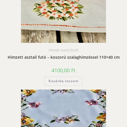
Hímzett asztali futók
Hímzett asztali futó – koszorú szalaghímzéssel 110×40 cm
4100,00
Ft
Kosárba teszem