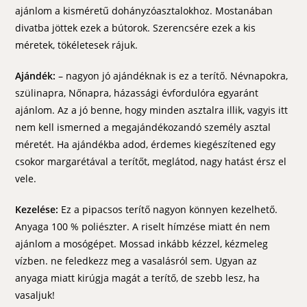
ajánlom a kisméretű dohányzóasztalokhoz. Mostanában
divatba jöttek ezek a bútorok. Szerencsére ezek a kis
méretek, tökéletesek rájuk.
Ajándék:
– nagyon jó ajándéknak is ez a terítő. Névnapokra,
szülinapra, Nőnapra, házassági évfordulóra egyaránt
ajánlom. Az a jó benne, hogy minden asztalra illik, vagyis itt
nem kell ismerned a megajándékozandó személy asztal
méretét. Ha ajándékba adod, érdemes kiegészítened egy
csokor margarétával a terítőt, meglátod, nagy hatást érsz el
vele.
Kezelése:
Ez a pipacsos terítő nagyon könnyen kezelhető.
Anyaga 100 % poliészter. A riselt hímzése miatt én nem
ajánlom a mosógépet. Mossad inkább kézzel, kézmeleg
vízben. ne feledkezz meg a vasalásról sem. Ugyan az
anyaga miatt kirúgja magát a terítő, de szebb lesz, ha
vasaljuk!