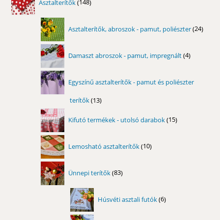
Asztalterítők
148
termék
24
Asztalterítők, abroszok - pamut, poliészter
24
term
4
Damaszt abroszok - pamut, impregnált
4
termék
Egyszínű asztalterítők - pamut és poliészter
terítők
13
13
termék
15
Kifutó termékek - utolsó darabok
15
termék
10
Lemosható asztalterítők
10
termék
83
Ünnepi terítők
83
termék
6
Húsvéti asztali futók
6
termék
7