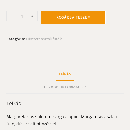
Margarétás
-
+
KOSÁRBA TESZEM
asztali
futó
-
Kategória:
Hímzett asztali futók
sárga
margarétás
90x40
cm
mennyiség
LEÍRÁS
TOVÁBBI INFORMÁCIÓK
Leírás
Margarétás asztali futó, sárga alapon. Margarétás asztali
futó, dús, riselt hímzéssel.