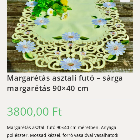
🔍
Margarétás asztali futó – sárga
margarétás 90×40 cm
3800,00
Ft
Margarétás asztali futó 90×40 cm méretben. Anyaga
poliészter. Mossad kézzel, forró vasalóval vasalhatod!