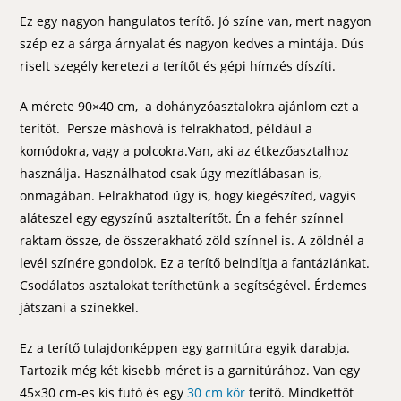
Ez egy nagyon hangulatos terítő. Jó színe van, mert nagyon
szép ez a sárga árnyalat és nagyon kedves a mintája. Dús
riselt szegély keretezi a terítőt és gépi hímzés díszíti.
A mérete 90×40 cm, a dohányzóasztalokra ajánlom ezt a
terítőt. Persze máshová is felrakhatod, például a
komódokra, vagy a polcokra.Van, aki az étkezőasztalhoz
használja. Használhatod csak úgy mezítlábasan is,
önmagában. Felrakhatod úgy is, hogy kiegészíted, vagyis
aláteszel egy egyszínű asztalterítőt. Én a fehér színnel
raktam össze, de összerakható zöld színnel is. A zöldnél a
levél színére gondolok. Ez a terítő beindítja a fantáziánkat.
Csodálatos asztalokat teríthetünk a segítségével. Érdemes
játszani a színekkel.
Ez a terítő tulajdonképpen egy garnitúra egyik darabja.
Tartozik még két kisebb méret is a garnitúrához. Van egy
45×30 cm-es kis futó és egy
30 cm kör
terítő. Mindkettőt