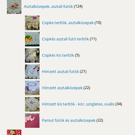
124
Asztalközepek, asztali futók
124
termék
10
Csipke terítők, asztalközepek
10
termék
11
Csipkés asztali futó terítők
11
termék
5
Csipkés kis terítők
5
termék
21
Hímzett asztali futók
21
termék
22
Hímzett asztalközepek
22
termék
34
Hímzett kis terítők - kör, szögletes, ovális
34
termék
22
Pamut futók és asztalközepek
22
termék
148