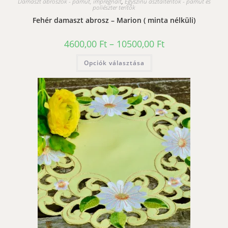
Damaszt abroszok - pamut, impregnált
,
Egyszínű asztalterítők - pamut és
poliészter terítők
Fehér damaszt abrosz – Marion ( minta nélküli)
Ártartomány:
4600,00
Ft
–
10500,00
Ft
4600,00 Ft
-
Ennek
Opciók választása
10500,00 Ft
a
terméknek
több
variációja
van.
A
változatok
a
termékoldalon
választhatók
ki