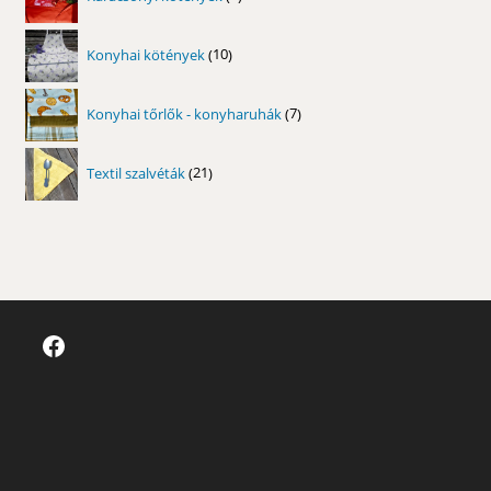
termék
10
Konyhai kötények
10
termék
7
Konyhai tőrlők - konyharuhák
7
termék
21
Textil szalvéták
21
termék
Facebook