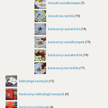
Húsvéti asztalközepek
7
termék
10
Húsvéti kis terítők
10
termék
14
Karácsonyi asztali futó
14
termék
13
karácsonyi asztalközepek
13
termék
16
Karácsonyi asztalterítők
16
termék
17
Karácsonyi kis terítők
17
termék
12
Edényfogó kesztyűk
12
termék
6
Karácsonyi edényfogó kesztyűk
6
termék
4
Karácsonyi kötények
4