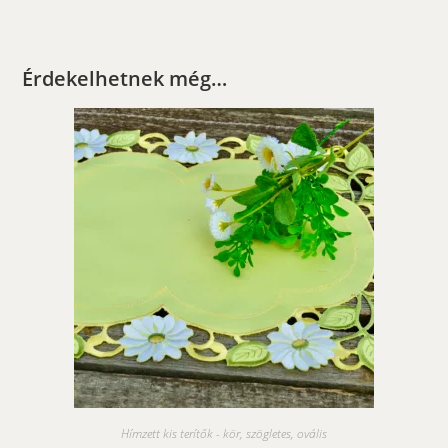
Érdekelhetnek még…
Hímzett kis terítők - kör, szögletes, ovális