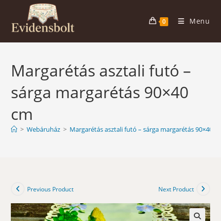
Skip
to
Menu
0
content
Margarétás asztali futó –
sárga margarétás 90×40
cm
>
Webáruház
>
Margarétás asztali futó – sárga margarétás 90×40 c
Previous Product
Next Product