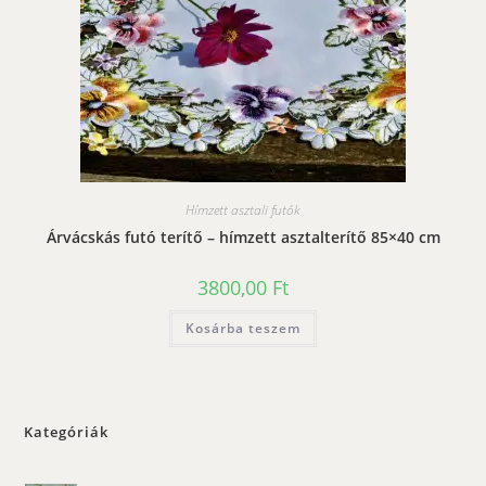
Hímzett asztali futók
Árvácskás futó terítő – hímzett asztalterítő 85×40 cm
3800,00
Ft
Kosárba teszem
Kategóriák