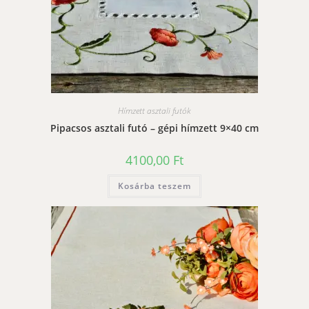
Hímzett asztali futók
Pipacsos asztali futó – gépi hímzett 9×40 cm
4100,00
Ft
Kosárba teszem