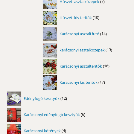
Húsvéti asztalközepek
7
termék
10
Húsvéti kis terítők
10
termék
14
Karácsonyi asztali futó
14
termék
13
karácsonyi asztalközepek
13
termék
16
Karácsonyi asztalterítők
16
termék
17
Karácsonyi kis terítők
17
termék
12
Edényfogó kesztyűk
12
termék
6
Karácsonyi edényfogó kesztyűk
6
termék
4
Karácsonyi kötények
4