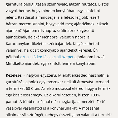
garnitúra pedig igazán szemrevaló, igazán mutatós. Biztos
vagyok benne, hogy minden konyhában egy színfoltot
jelent. Ráadásul a minősége is a létező legjobb, ezért
bátran merem kínálni, hogy vedd meg ajándéknak. Kiknek
ajánlom? Ajánlom névnapra, szülinapra kiegészítő
ajándéknak, de akár Nőnapra, Valentin napra is.
Karácsonykor tökéletes szóróajándék. Kiegészítheted
valamivel, ha kicsit komolyabb ajándékot keresel. Én
például
ezt a skótkockás asztalközepet
ajánlanám hozzá.
Mindkettő ajándék, egy színfolt lenne a konyhában.
Kezelése:
– nagyon egyszerű. Mielőtt elkezded használni a
garnitúrát, ajánlok egy mosószer nélküli átmosást. Mossad
a terméket 60 C-on. Az első mosással eléred, hogy a termék
egy kicsit összemegy. Ez elkerülhetetlen, hiszen 100%
pamut. A többi mosásnál már megtartja a méretét. Fottó
vasalóval vasalhatod is a konyharuhákat. A mosásnál
alkalmazzál színfogót, nehogy összefogjon valamit a termék!