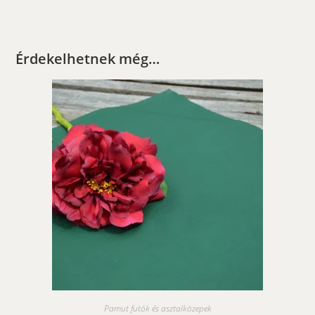
Érdekelhetnek még…
Pamut futók és asztalközepek