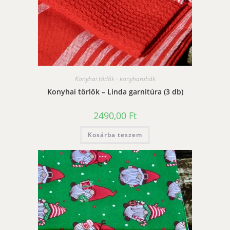
Konyhai tőrlők - konyharuhák
Konyhai tőrlők – Linda garnitúra (3 db)
2490,00
Ft
Kosárba teszem