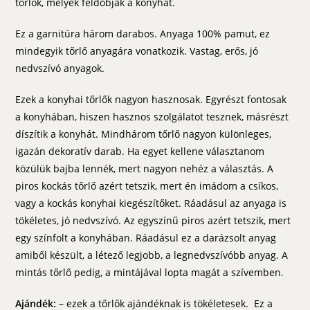
tőrlők, melyek feldobják a konyhát.
Ez a garnitúra három darabos. Anyaga 100% pamut, ez
mindegyik tőrlő anyagára vonatkozik. Vastag, erős, jó
nedvszívó anyagok.
Ezek a konyhai tőrlők nagyon hasznosak. Egyrészt fontosak
a konyhában, hiszen hasznos szolgálatot tesznek, másrészt
díszítik a konyhát. Mindhárom tőrlő nagyon különleges,
igazán dekoratív darab. Ha egyet kellene választanom
közülük bajba lennék, mert nagyon nehéz a választás. A
piros kockás tőrlő azért tetszik, mert én imádom a csíkos,
vagy a kockás konyhai kiegészítőket. Ráadásul az anyaga is
tökéletes, jó nedvszívó. Az egyszínű piros azért tetszik, mert
egy színfolt a konyhában. Ráadásul ez a darázsolt anyag
amiből készült, a létező legjobb, a legnedvszívóbb anyag. A
mintás tőrlő pedig, a mintájával lopta magát a szívemben.
Ajándék:
– ezek a tőrlők ajándéknak is tökéletesek. Ez a