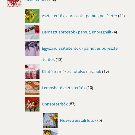
termék
24
Asztalterítők, abroszok - pamut, poliészter
24
term
4
Damaszt abroszok - pamut, impregnált
4
termék
Egyszínű asztalterítők - pamut és poliészter
terítők
13
13
termék
15
Kifutó termékek - utolsó darabok
15
termék
10
Lemosható asztalterítők
10
termék
83
Ünnepi terítők
83
termék
6
Húsvéti asztali futók
6
termék
7