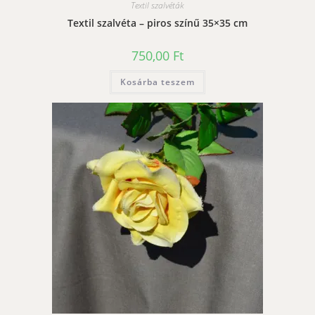
Textil szalvéták
Textil szalvéta – piros színű 35×35 cm
750,00
Ft
Kosárba teszem