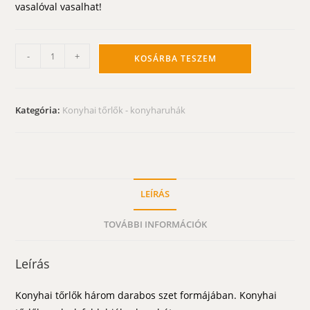
vasalóval vasalhat!
Konyhai
-
+
KOSÁRBA TESZEM
tőrlők
-
karácsonyi
Kategória:
Konyhai tőrlők - konyharuhák
mintás
(szürke,
piros)
mennyiség
LEÍRÁS
TOVÁBBI INFORMÁCIÓK
Leírás
Konyhai tőrlők három darabos szet formájában. Konyhai