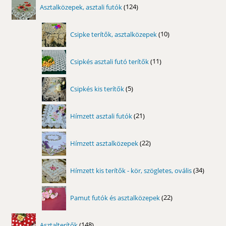
124
Asztalközepek, asztali futók
124
termék
10
Csipke terítők, asztalközepek
10
termék
11
Csipkés asztali futó terítők
11
termék
5
Csipkés kis terítők
5
termék
21
Hímzett asztali futók
21
termék
22
Hímzett asztalközepek
22
termék
34
Hímzett kis terítők - kör, szögletes, ovális
34
termék
22
Pamut futók és asztalközepek
22
termék
148
Asztalterítők
148