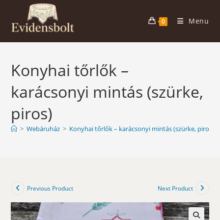
Skip
to
Menu
0
content
Konyhai tőrlők –
karácsonyi mintás (szürke,
piros)
>
Webáruház
>
Konyhai tőrlők – karácsonyi mintás (szürke, piros)
Previous Product
Next Product