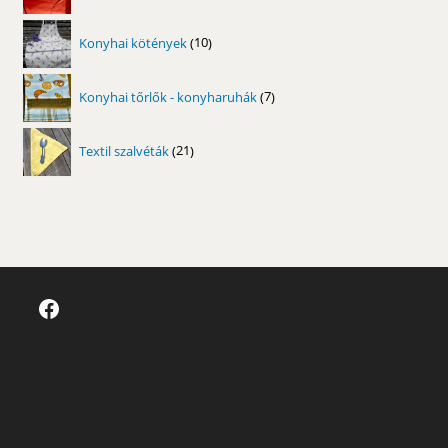
termék
10
Konyhai kötények
10
termék
7
Konyhai tőrlők - konyharuhák
7
termék
21
Textil szalvéták
21
termék
Facebook