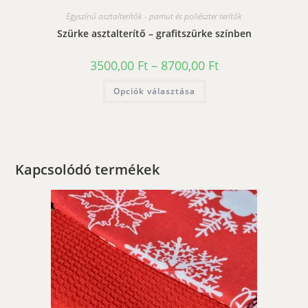
Egyszínű asztalterítők - pamut és poliészter terítők
Szürke asztalterítő – grafitszürke színben
Ártartomány:
3500,00
Ft
–
8700,00
Ft
3500,00 Ft
-
Ennek
Opciók választása
8700,00 Ft
a
terméknek
több
variációja
van.
A
változatok
a
Kapcsolódó termékek
termékoldalon
választhatók
ki