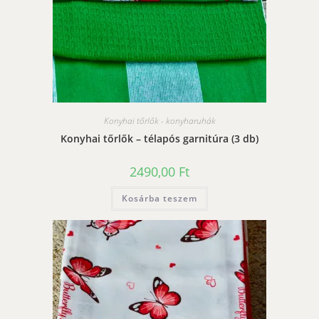
Konyhai tőrlők - konyharuhák
Konyhai tőrlők – télapós garnitúra (3 db)
2490,00
Ft
Kosárba teszem