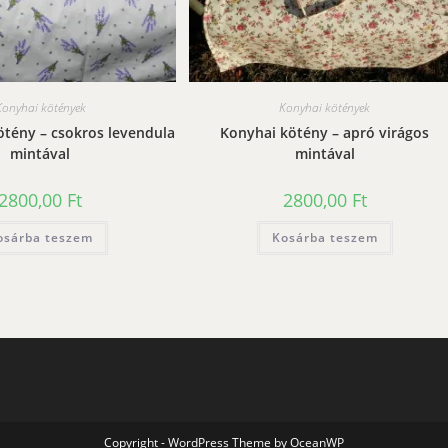
Konyhai kötények
Konyhai kötények
ötény – csokros levendula
Konyhai kötény – apró virágos
mintával
mintával
2800,00
Ft
2800,00
Ft
osárba teszem
Kosárba teszem
Copyright - WordPress Theme by OceanWP