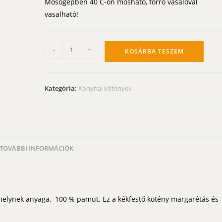
Mosógépben 40 C-on mosható, forró vasalóval
vasalható!
Kékfestő
-
+
KOSÁRBA TESZEM
kötény
-
margaréta
Kategória:
Konyhai kötények
mintával
mennyiség
TOVÁBBI INFORMÁCIÓK
 melynek anyaga, 100 % pamut. Ez a kékfestő kötény margarétás és