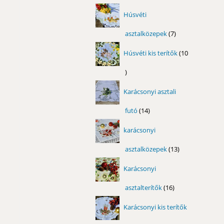
termék
Húsvéti
asztalközepek
7
7
termék
Húsvéti kis terítők
10
10
termék
Karácsonyi asztali
futó
14
14
termék
karácsonyi
asztalközepek
13
13
termék
Karácsonyi
asztalterítők
16
16
termék
Karácsonyi kis terítők