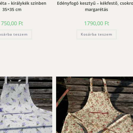
véta – királykék színben
Edényfogó kesztyű – kékfestő, csokr
35×35 cm
margarétás
750,00
Ft
1790,00
Ft
osárba teszem
Kosárba teszem