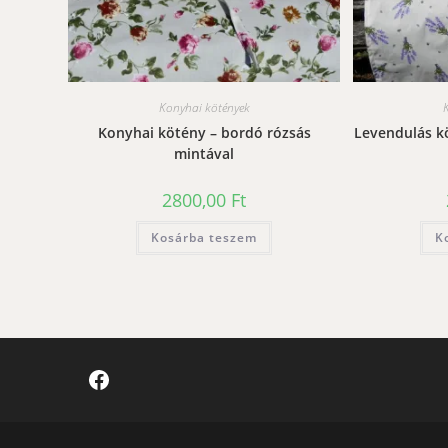
Konyhai kötények
Konyhai kötény – bordó rózsás
Levendulás k
mintával
2800,00
Ft
Kosárba teszem
K
Facebook