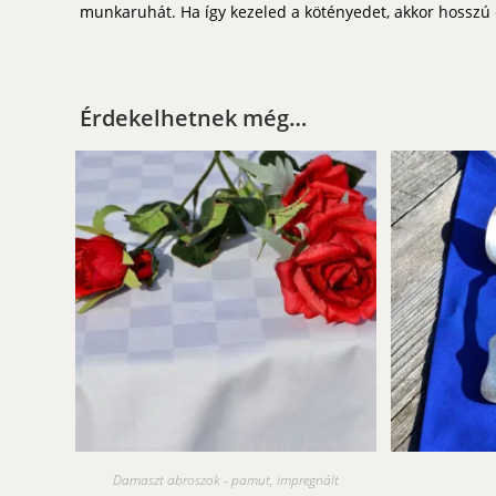
munkaruhát. Ha így kezeled a kötényedet, akkor hosszú
Érdekelhetnek még…
Damaszt abroszok - pamut, impregnált