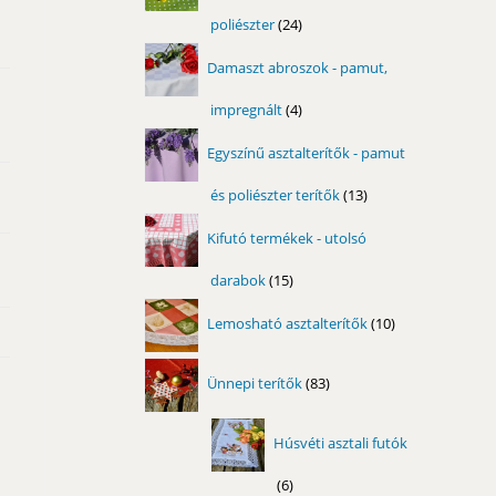
poliészter
24
24
termék
Damaszt abroszok - pamut,
impregnált
4
4
termék
Egyszínű asztalterítők - pamut
és poliészter terítők
13
13
termék
Kifutó termékek - utolsó
darabok
15
15
termék
10
Lemosható asztalterítők
10
termék
83
Ünnepi terítők
83
termék
Húsvéti asztali futók
6
6