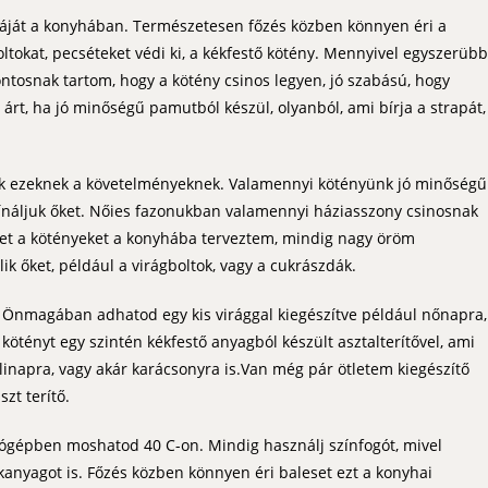
uháját a konyhában. Természetesen főzés közben könnyen éri a
foltokat, pecséteket védi ki, a kékfestő kötény. Mennyivel egyszerübb
ontosnak tartom, hogy a kötény csinos legyen, jó szabású, hogy
 árt, ha jó minőségű pamutból készül, olyanból, ami bírja a strapát,
k ezeknek a követelményeknek. Valamennyi kötényünk jó minőségű
ínáljuk őket. Nőies fazonukban valamennyi háziasszony csinosnak
ket a kötényeket a konyhába terveztem, mindig nagy öröm
őket, például a virágboltok, vagy a cukrászdák.
y. Önmagában adhatod egy kis virággal kiegészítve például nőnapra,
ötényt egy szintén kékfestő anyagból készült asztalterítővel, ami
napra, vagy akár karácsonyra is.Van még pár ötletem kiegészítő
zt terítő.
sógépben moshatod 40 C-on. Mindig használj színfogót, mivel
ékanyagot is. Főzés közben könnyen éri baleset ezt a konyhai