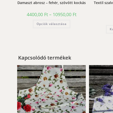
Damaszt abrosz – fehér, szövött kockás
Textil szal
Ártartomány:
4400,00
Ft
–
10950,00
Ft
4400,00 Ft
-
Ennek
Opciók választása
10950,00 Ft
a
terméknek
K
több
variációja
van.
A
változatok
a
termékoldalon
választhatók
Kapcsolódó termékek
ki