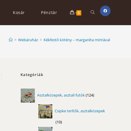
Toggle
Kosár
Pénztár
0
website
>
Webáruház
>
Kékfestő kötény – margaréta mintával
search
Kategóriák
124
Asztalközepek, asztali futók
124
termék
Csipke terítők, asztalközepek
10
10
termék
11