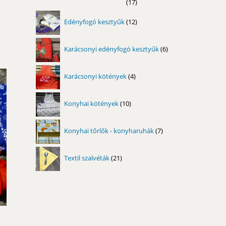
17
17
termék
12
Edényfogó kesztyűk
12
termék
6
Karácsonyi edényfogó kesztyűk
6
termék
4
Karácsonyi kötények
4
termék
10
Konyhai kötények
10
termék
7
Konyhai tőrlők - konyharuhák
7
termék
21
Textil szalvéták
21
termék