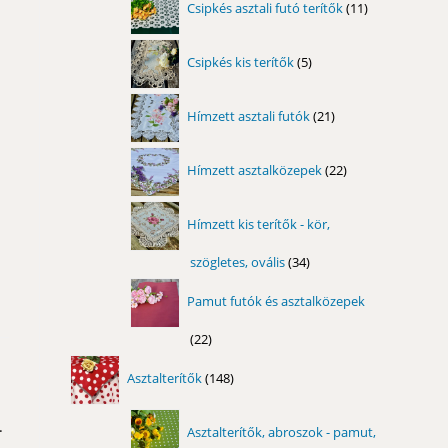
Csipkés asztali futó terítők
11
termék
5
Csipkés kis terítők
5
termék
21
Hímzett asztali futók
21
termék
22
Hímzett asztalközepek
22
termék
Hímzett kis terítők - kör,
szögletes, ovális
34
34
termék
Pamut futók és asztalközepek
22
22
termék
148
Asztalterítők
148
termék
.
Asztalterítők, abroszok - pamut,