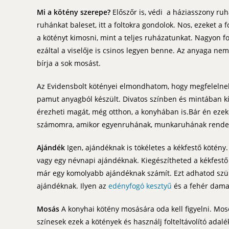
Mi a kötény szerepe?
Előszőr is, védi a háziasszony r
ruhánkat baleset, itt a foltokra gondolok. Nos, ezeket a 
a kötényt kimosni, mint a teljes ruházatunkat. Nagyon f
ezáltal a viselője is csinos legyen benne. Az anyaga nem
bírja a sok mosást.
Az Evidensbolt kötényei elmondhatom, hogy megfelelne
pamut anyagból készült. Divatos színben és mintában k
érezheti magát, még otthon, a konyhában is.Bár én eze
számomra, amikor egyenruhának, munkaruhának rendelik 
Ajándék
Igen, ajándéknak is tökéletes a kékfestő kötén
vagy egy névnapi ajándéknak. Kiegészítheted a kékfestő k
már egy komolyabb ajándéknak számít. Ezt adhatod szüli
ajándéknak. Ilyen az
edényfogó kesztyű
és a fehér damas
Mosás
A konyhai kötény mosására oda kell figyelni. Mo
színesek ezek a kötények és használj folteltávolító adal