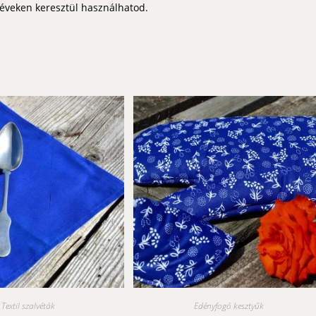
 éveken keresztül használhatod.
Textil szalvéták
Edényfogó kesztyűk