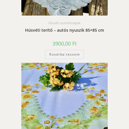
Húsvéti asztalközepek
Húsvéti terítő – autós nyuszik 85×85 cm
3900,00
Ft
Kosárba teszem