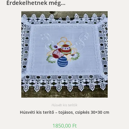
Érdekelhetnek még…
Húsvéti kis terítők
Húsvéti kis terítő – tojásos, csipkés 30×30 cm
1850,00
Ft