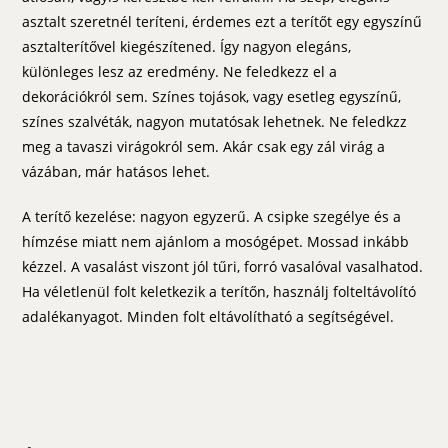
asztalt szeretnél teríteni, érdemes ezt a terítőt egy egyszínű
asztalterítővel kiegészítened. Így nagyon elegáns,
különleges lesz az eredmény. Ne feledkezz el a
dekorációkról sem. Színes tojások, vagy esetleg egyszínű,
színes szalvéták, nagyon mutatósak lehetnek. Ne feledkzz
meg a tavaszi virágokról sem. Akár csak egy zál virág a
vázában, már hatásos lehet.
A terítő kezelése: nagyon egyzerű. A csipke szegélye és a
hímzése miatt nem ajánlom a mosógépet. Mossad inkább
kézzel. A vasalást viszont jól tűri, forró vasalóval vasalhatod.
Ha véletlenül folt keletkezik a terítőn, használj folteltávolító
adalékanyagot. Minden folt eltávolítható a segítségével.