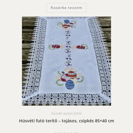
Kosárba teszem
Húsvéti asztali futók
Húsvéti futó terítő – tojásos, csipkés 85×40 cm