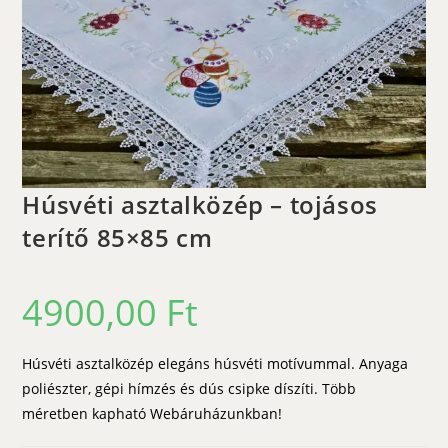
Húsvéti asztalközép – tojásos
terítő 85×85 cm
4900,00
Ft
Húsvéti asztalközép elegáns húsvéti motívummal. Anyaga
poliészter, gépi hímzés és dús csipke díszíti. Több
méretben kapható Webáruházunkban!