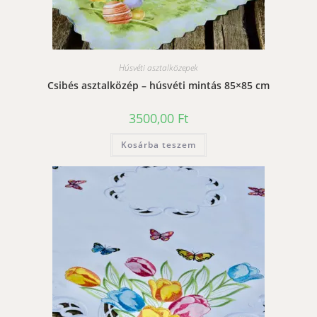
Húsvéti asztalközepek
Csibés asztalközép – húsvéti mintás 85×85 cm
3500,00
Ft
Kosárba teszem