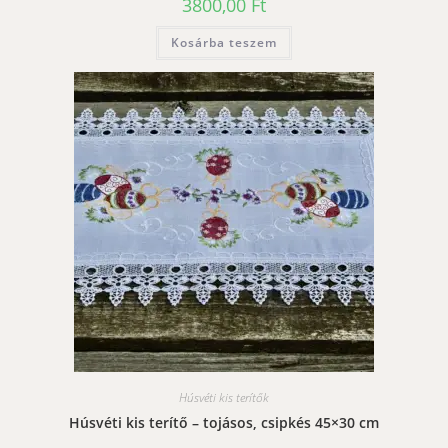
3800,00
Ft
Kosárba teszem
Húsvéti kis terítők
Húsvéti kis terítő – tojásos, csipkés 45×30 cm