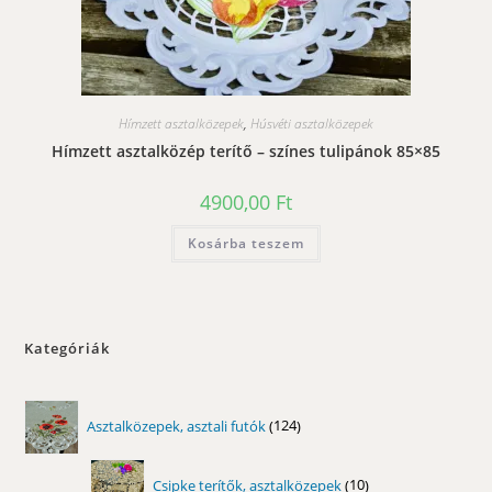
Hímzett asztalközepek
,
Húsvéti asztalközepek
Hímzett asztalközép terítő – színes tulipánok 85×85
4900,00
Ft
Kosárba teszem
Kategóriák
124
Asztalközepek, asztali futók
124
termék
10
Csipke terítők, asztalközepek
10