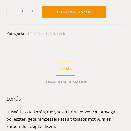
Húsvéti
-
+
KOSÁRBA TESZEM
asztalközép
-
tojásos
Kategória:
Húsvéti asztalközepek
terítő
85x85
cm
mennyiség
LEÍRÁS
TOVÁBBI INFORMÁCIÓK
Leírás
Húsvéti asztalközép, melynek mérete 85×85 cm. Anyaga
poliészter, gépi hímzéssel készült tojásos motívum és
körben dús csipke díszíti.