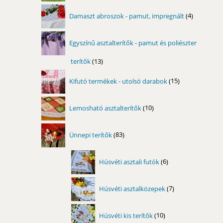
4
Damaszt abroszok - pamut, impregnált
4
termék
Egyszínű asztalterítők - pamut és poliészter
terítők
13
13
termék
15
Kifutó termékek - utolsó darabok
15
termék
10
Lemosható asztalterítők
10
termék
83
Ünnepi terítők
83
termék
6
Húsvéti asztali futók
6
termék
7
Húsvéti asztalközepek
7
termék
10
Húsvéti kis terítők
10
termék