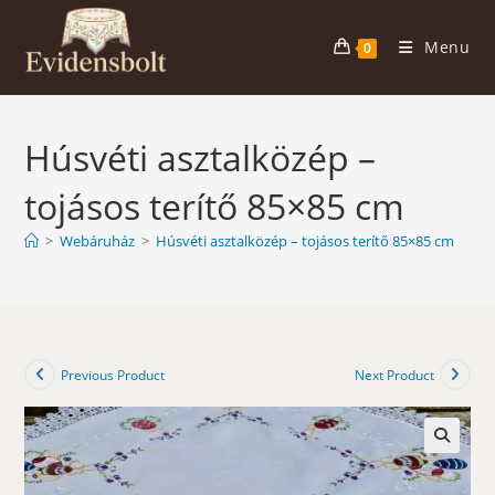
Skip
to
Menu
0
content
Húsvéti asztalközép –
tojásos terítő 85×85 cm
>
Webáruház
>
Húsvéti asztalközép – tojásos terítő 85×85 cm
Previous Product
Next Product
🔍