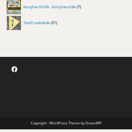
7
Konyhai tőrlők - konyharuhák
7
termék
21
Textil szalvéták
21
termék
Facebook
Copyright - WordPress Theme by OceanWP