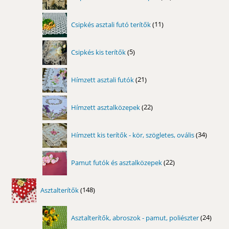
termék
11
Csipkés asztali futó terítők
11
termék
5
Csipkés kis terítők
5
termék
21
Hímzett asztali futók
21
termék
22
Hímzett asztalközepek
22
termék
34
Hímzett kis terítők - kör, szögletes, ovális
34
termék
22
Pamut futók és asztalközepek
22
termék
148
Asztalterítők
148
termék
24
Asztalterítők, abroszok - pamut, poliészter
24
term