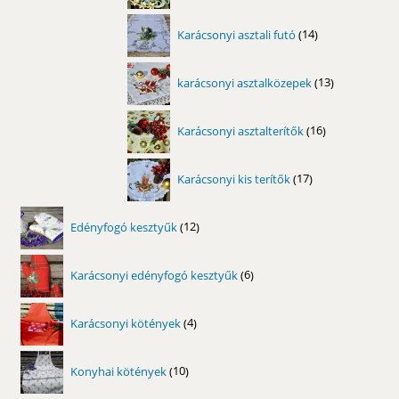
14
Karácsonyi asztali futó
14
termék
13
karácsonyi asztalközepek
13
termék
16
Karácsonyi asztalterítők
16
termék
17
Karácsonyi kis terítők
17
termék
12
Edényfogó kesztyűk
12
termék
6
Karácsonyi edényfogó kesztyűk
6
termék
4
Karácsonyi kötények
4
termék
10
Konyhai kötények
10
termék