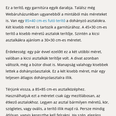
Ez a terítő, egy garnitúra egyik darabja. Találsz még
Webáruházunkban ugyanebből a mintából más méreteket
is. Van egy
85×40 cm-es futó terítő
a dohányzó asztalokra.
Két kisebb méret is tartozik a garnitúrához. A 45×30 cm-es
terítő a kisebb méretű asztalok terítője. Szintén a kicsi
asztalkákra ajánlom a 30×30 cm-es méretet.
Érdekesség: egy pár évvel ezelőtt ez a két utóbbi méret,
valóban a kicsi asztalkák terítője volt. A divat azonban
változik, még a bútor divat is. Manapság valahogy kisebbek
lettek a dohányzóasztalok. Ez a két kisebb méret, már egy
teljesen átlagos dohányzóasztalra illik.
Térjünk vissza, a 85×85 cm-es asztalközéphez.
Használhatjuk ezt a méretet csak úgy mezítlábosan, az
étkező asztalokhoz. Legyen az asztal bármilyen méretű, kör,
szögletes, vagy ovális, a terítő illik majd rá. Persze mindig
átlósan, vagyis keresztbe kell felrakni. Ha szép, elegáns