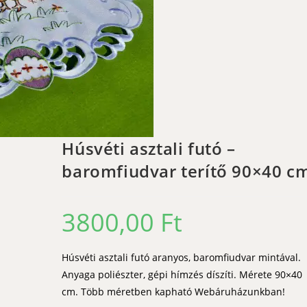
Húsvéti asztali futó –
baromfiudvar terítő 90×40 c
3800,00
Ft
Húsvéti asztali futó aranyos, baromfiudvar mintával.
Anyaga poliészter, gépi hímzés díszíti. Mérete 90×40
cm. Több méretben kapható Webáruházunkban!