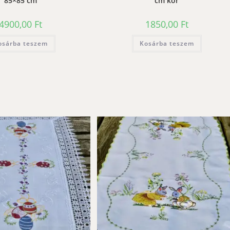
85×85 cm
cm kör
4900,00
Ft
1850,00
Ft
osárba teszem
Kosárba teszem