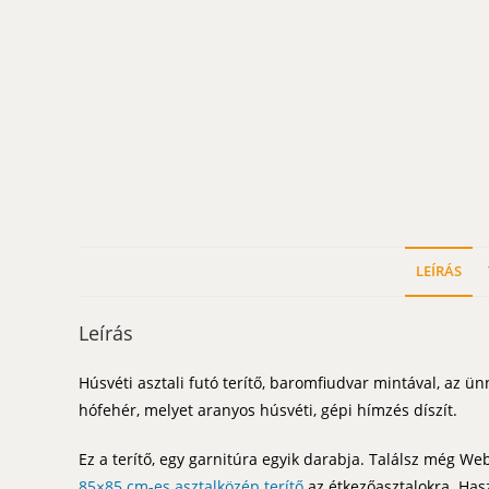
LEÍRÁS
Leírás
Húsvéti asztali futó terítő, baromfiudvar mintával, az ü
hófehér, melyet aranyos húsvéti, gépi hímzés díszít.
Ez a terítő, egy garnitúra egyik darabja. Találsz még
85×85 cm-es asztalközép terítő
az étkezőasztalokra. Hasz