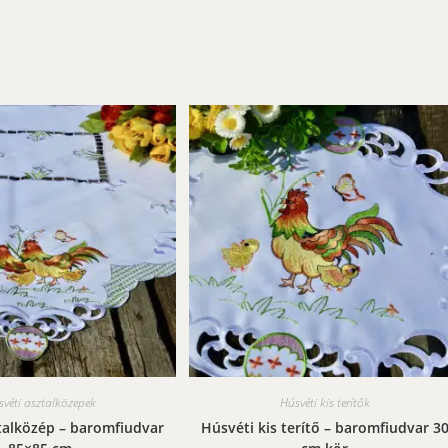
svéti asztalközepek
Húsvéti kis terítők
talközép – baromfiudvar
Húsvéti kis terítő – baromfiudvar 3