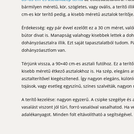
bármilyen méretű, kör, szögletes, vagy ovális, a terítő ill
cm-es kör terítő pedig, a kisebb méretű asztalok terítője
Érdekesség: egy pár évvel ezelőtt ez a 30 cm méret, valób
bútor divat is. Manapság valahogy kisebbek lettek a doh
dohányzóasztalra illik. Ezt saját tapasztalatból tudom. 
dohányzóasztlom van.
Térjünk vissza, a 90×40 cm-es asztali futóhoz. Ez a terít
kisebb méretű étkező asztalokhoz is. Ha szép, elegáns asz
asztalterítővel kiegészítened. Így nagyon elegáns, külön
tojások, vagy esetleg egyszínű, színes szalvéták, nagyon
A terítő kezelése: nagyon egyzerű. A csipke szegélye é
vasalást viszont jól tűri, forró vasalóval vasalhatod. Ha vé
adalékanyagot. Minden folt eltávolítható a segítségével.