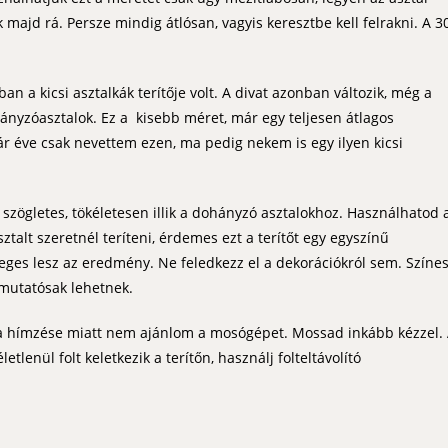
ik majd rá. Persze mindig átlósan, vagyis keresztbe kell felrakni. A 3
.
an a kicsi asztalkák terítője volt. A divat azonban változik, még a
ányzóasztalok. Ez a kisebb méret, már egy teljesen átlagos
Pár éve csak nevettem ezen, ma pedig nekem is egy ilyen kicsi
ő szögletes, tökéletesen illik a dohányzó asztalokhoz. Használhatod 
talt szeretnél teríteni, érdemes ezt a terítőt egy egyszínű
leges lesz az eredmény. Ne feledkezz el a dekorációkról sem. Színe
 mutatósak lehetnek.
s a hímzése miatt nem ajánlom a mosógépet. Mossad inkább kézzel.
letlenül folt keletkezik a terítőn, használj folteltávolító