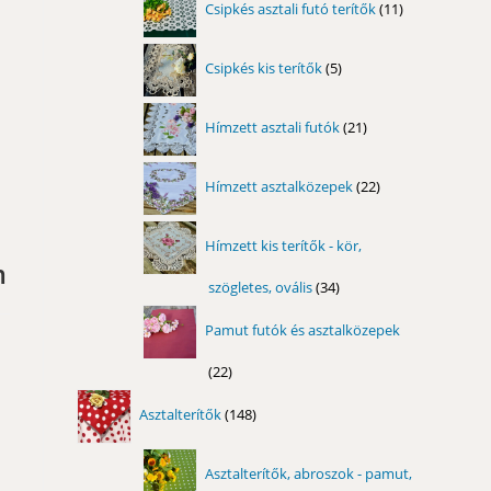
Csipkés asztali futó terítők
11
termék
5
Csipkés kis terítők
5
termék
21
Hímzett asztali futók
21
termék
22
Hímzett asztalközepek
22
termék
Hímzett kis terítők - kör,
m
szögletes, ovális
34
34
termék
Pamut futók és asztalközepek
22
22
termék
148
Asztalterítők
148
termék
Asztalterítők, abroszok - pamut,