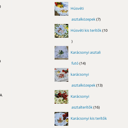
termék
0
Húsvéti
asztalközepek
7
7
termék
Húsvéti kis terítők
10
10
termék
Karácsonyi asztali
a
futó
14
14
termék
karácsonyi
s
asztalközepek
13
13
termék
 A
Karácsonyi
asztalterítők
16
16
termék
Karácsonyi kis terítők