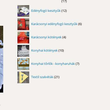
17
17
termék
12
Edényfogó kesztyűk
12
termék
6
Karácsonyi edényfogó kesztyűk
6
termék
4
Karácsonyi kötények
4
termék
10
Konyhai kötények
10
termék
7
Konyhai tőrlők - konyharuhák
7
termék
21
Textil szalvéták
21
termék
0