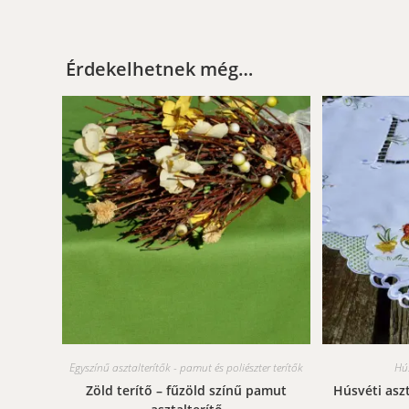
Érdekelhetnek még…
Egyszínű asztalterítők - pamut és poliészter terítők
Hú
Zöld terítő – fűzöld színű pamut
Húsvéti asz