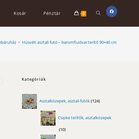
Toggle
Kosár
Pénztár
0
website
báruház
>
Húsvéti asztali futó – baromfiudvar terítő 90×40 cm
search
Kategóriák
124
Asztalközepek, asztali futók
124
termék
Csipke terítők, asztalközepek
10
10
termék
11