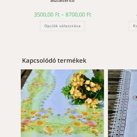
asztalterítő
Ártartomány:
3500,00
Ft
–
8700,00
Ft
3500,00 Ft
-
Ennek
Opciók választása
8700,00 Ft
K
a
terméknek
több
variációja
van.
A
változatok
a
Kapcsolódó termékek
termékoldalon
választhatók
ki