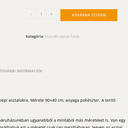
Húsvéti
-
+
KOSÁRBA TESZEM
asztali
futó
-
Kategória:
Húsvéti asztali futók
baromfiudvar
terítő
90x40
cm
mennyiség
TOVÁBBI INFORMÁCIÓK
nnepi asztalokra. Mérete 90×40 cm, anyaga poliészter. A terítő
 Webáruházunkban ugyanebből a mintából más méreteket is. Van egy
nálhatjuk ezt a méretet csak úgy mezítlábosan, legyen az asztal