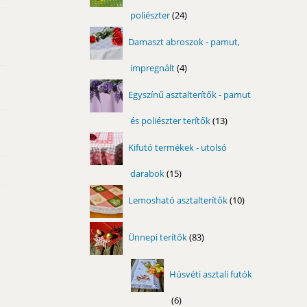
poliészter
24
24
termék
Damaszt abroszok - pamut,
impregnált
4
4
termék
Egyszínű asztalterítők - pamut
és poliészter terítők
13
13
termék
Kifutó termékek - utolsó
darabok
15
15
termék
10
Lemosható asztalterítők
10
termék
83
Ünnepi terítők
83
termék
Húsvéti asztali futók
6
6