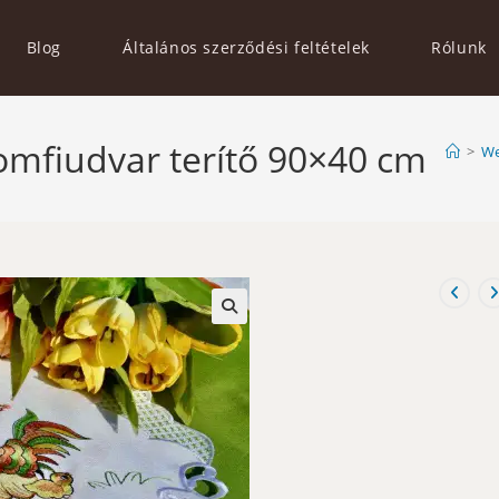
Blog
Általános szerződési feltételek
Rólunk
romfiudvar terítő 90×40 cm
>
We
🔍