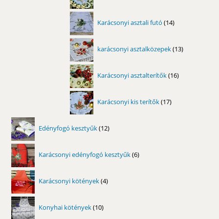
termék
14
Karácsonyi asztali futó
14
termék
13
karácsonyi asztalközepek
13
termék
16
Karácsonyi asztalterítők
16
termék
17
Karácsonyi kis terítők
17
termék
12
Edényfogó kesztyűk
12
termék
6
Karácsonyi edényfogó kesztyűk
6
termék
4
Karácsonyi kötények
4
termék
10
Konyhai kötények
10
termék