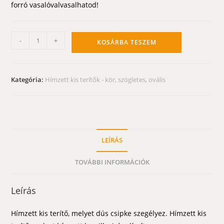
forró vasalóvalvasalhatod!
Hímzett
-
+
KOSÁRBA TESZEM
kis
terítő
-
Kategória:
Hímzett kis terítők - kör, szögletes, ovális
kamillavirág
mintával
45x30
cm
mennyiség
LEÍRÁS
TOVÁBBI INFORMÁCIÓK
Leírás
Hímzett kis terítő, melyet dús csipke szegélyez. Hímzett kis