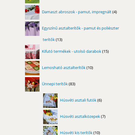
4
Damaszt abroszok - pamut, impregnált
4
termék
Egyszínű asztalterítők - pamut és poliészter
terítők
13
13
termék
15
Kifutó termékek - utolsó darabok
15
termék
10
Lemosható asztalterítők
10
termék
83
Ünnepi terítők
83
termék
6
Húsvéti asztali futók
6
termék
7
Húsvéti asztalközepek
7
termék
10
Húsvéti kis terítők
10