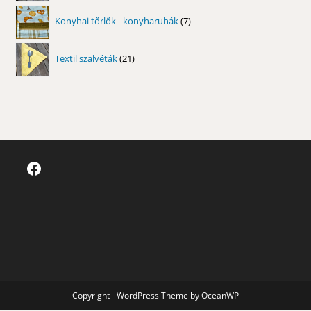
7
Konyhai tőrlők - konyharuhák
7
termék
21
Textil szalvéták
21
termék
Facebook
Copyright - WordPress Theme by OceanWP