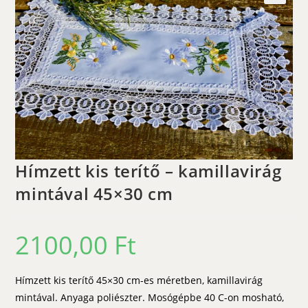
🔍
Hímzett kis terítő – kamillavirág
mintával 45×30 cm
2100,00
Ft
Hímzett kis terítő 45×30 cm-es méretben, kamillavirág
mintával. Anyaga poliészter. Mosógépbe 40 C-on mosható,