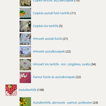
Csipke terítők, asztalközepek
10
termék
11
Csipkés asztali futó terítők
11
termék
5
Csipkés kis terítők
5
termék
21
Hímzett asztali futók
21
termék
22
Hímzett asztalközepek
22
termék
34
Hímzett kis terítők - kör, szögletes, ovális
34
termék
22
Pamut futók és asztalközepek
22
termék
148
Asztalterítők
148
termék
24
Asztalterítők, abroszok - pamut, poliészter
24
term