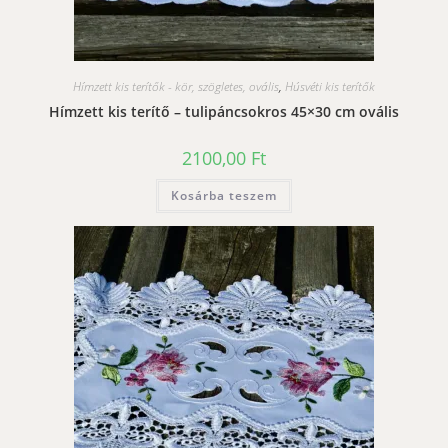
Hímzett kis terítők - kör, szögletes, ovális
,
Húsvéti kis terítők
Hímzett kis terítő – tulipáncsokros 45×30 cm ovális
2100,00
Ft
Kosárba teszem