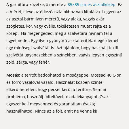
A garnitúra következő mérete a
85×85 cm-es asztalközép.
Ez
a méret, eleve az étkezőasztalokhoz van kitalálva. Legyen az
az asztal bármilyen méretű, vagy alakú, vagyis akár
szögletes, kör, vagy ovális, tökéletesen mutat rajta ez a
közép. Ha megengeded, még a szalvétára hívnám fel a
figyelmedet. Egy ilyen gyönyörű asztalteríték, megérdemel
egy minőségí szalvétát is. Azt ajánlom, hogy használj textil
szalvétát ugyanezekben a színekben, vagyis legyen egyszínű
zöld, sárga, vagy fehér.
Mosás:
a terítőt bedobhatod a mosógépbe. Mossad 40 C-on
és forró vasalóval vasald. Használat közben szinte
elkerülhetetlen, hogy pecsét kerül a terítőre. Semmi
probléma, használj folteltávolító adalékanyagot. Csak
egyszer kell megvenned és garantáltan évekig
használhatod. Nincs az a folt, amit ne venne ki!