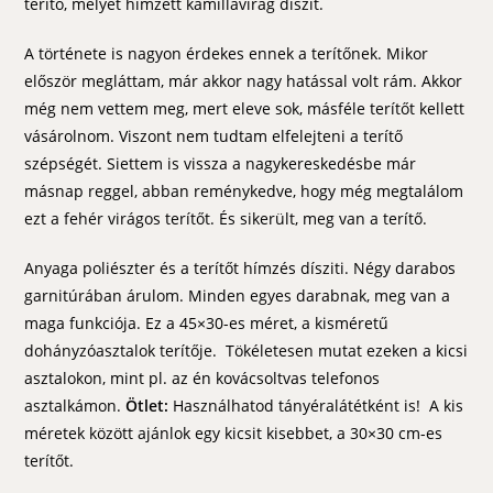
terítő, melyet hímzett kamillavirág díszít.
A története is nagyon érdekes ennek a terítőnek. Mikor
először megláttam, már akkor nagy hatással volt rám. Akkor
még nem vettem meg, mert eleve sok, másféle terítőt kellett
vásárolnom. Viszont nem tudtam elfelejteni a terítő
szépségét. Siettem is vissza a nagykereskedésbe már
másnap reggel, abban reménykedve, hogy még megtalálom
ezt a fehér virágos terítőt. És sikerült, meg van a terítő.
Anyaga poliészter és a terítőt hímzés dísziti. Négy darabos
garnitúrában árulom. Minden egyes darabnak, meg van a
maga funkciója. Ez a 45×30-es méret, a kisméretű
dohányzóasztalok terítője. Tökéletesen mutat ezeken a kicsi
asztalokon, mint pl. az én kovácsoltvas telefonos
asztalkámon.
Ötlet:
Használhatod tányéralátétként is! A kis
méretek között ajánlok egy kicsit kisebbet, a 30×30 cm-es
terítőt.