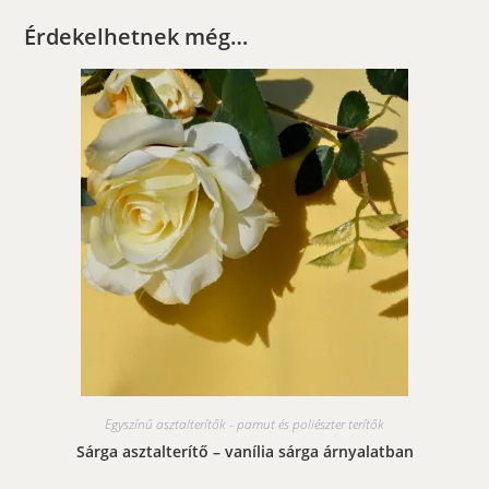
Érdekelhetnek még…
Egyszínű asztalterítők - pamut és poliészter terítők
Sárga asztalterítő – vanília sárga árnyalatban