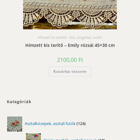
Hímzett kis terítők - kör, szögletes, ovális
Hímzett kis terítő – Emily rózsái 45×30 cm
2100,00
Ft
Kosárba teszem
Kategóriák
124
Asztalközepek, asztali futók
124
termék
10