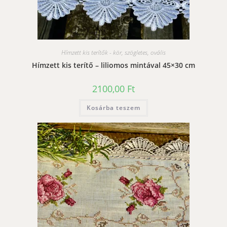
Hímzett kis terítők - kör, szögletes, ovális
Hímzett kis terítő – liliomos mintával 45×30 cm
2100,00
Ft
Kosárba teszem