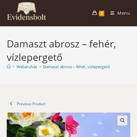
Skip
to
Menu
0
content
Damaszt abrosz – fehér,
vízlepergető
>
Webáruház
>
Damaszt abrosz – fehér, vízlepergető
Previous Product
🔍