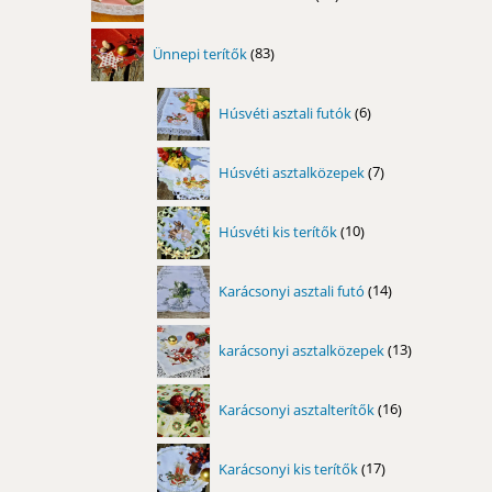
termék
83
Ünnepi terítők
83
termék
6
Húsvéti asztali futók
6
termék
7
Húsvéti asztalközepek
7
termék
10
Húsvéti kis terítők
10
termék
14
Karácsonyi asztali futó
14
termék
13
karácsonyi asztalközepek
13
termék
16
Karácsonyi asztalterítők
16
termék
17
Karácsonyi kis terítők
17
termék