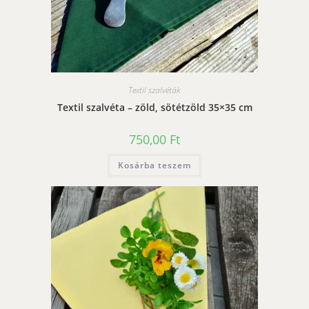
Textil szalvéták
Textil szalvéta – zöld, sötétzöld 35×35 cm
750,00
Ft
Kosárba teszem