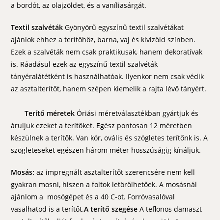
a bordót, az olajzöldet, és a vaníliasárgát.
Textil szalvéták
Gyönyörű egyszínű textil szalvétákat
ajánlok ehhez a terítőhöz, barna, vaj és kivizöld színben.
Ezek a szalvéták nem csak praktikusak, hanem dekoratívak
is. Ráadásul ezek az egyszínű textil szalvéták
tányéralátétként is használhatóak. Ilyenkor nem csak védik
az asztalterítőt, hanem szépen kiemelik a rajta lévő tányért.
Terítő méretek
Óriási méretválasztékban gyártjuk és
áruljuk ezeket a terítőket. Egész pontosan 12 méretben
készülnek a terítők. Van kör, ovális és szögletes terítőnk is. A
szögleteseket egészen három méter hosszúságig kínáljuk.
Mosás:
az impregnált asztalterítőt szerencsére nem kell
gyakran mosni, hiszen a foltok letörőlhetőek. A mosásnál
ajánlom a mosógépet és a 40 C-ot. Forróvasalóval
vasalhatod is a terítőt.
A terítő szegése
A teflonos damaszt