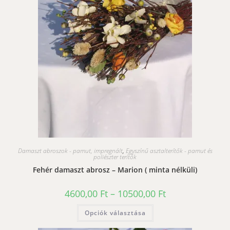
Damaszt abroszok - pamut, impregnált
,
Egyszínű asztalterítők - pamut és
poliészter terítők
Fehér damaszt abrosz – Marion ( minta nélküli)
Ártartomány:
4600,00
Ft
–
10500,00
Ft
4600,00 Ft
-
Ennek
Opciók választása
10500,00 Ft
a
terméknek
több