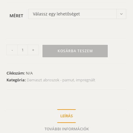
Válassz egy lehetőséget
MÉRET
Damaszt
-
+
KOSÁRBA TESZEM
abrosz
-
fehér,
Cikkszám:
N/A
vízlepergető
Kategória:
Damaszt abroszok - pamut, impregnált
mennyiség
LEÍRÁS
TOVÁBBI INFORMÁCIÓK