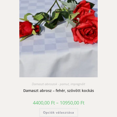
variációja
van.
A
változatok
a
termékoldalon
választhatók
ki
Damaszt abroszok - pamut, impregnált
Damaszt abrosz – fehér, szövött kockás
Ártartomány:
4400,00
Ft
–
10950,00
Ft
4400,00 Ft
-
Ennek
Opciók választása
10950,00 Ft
a
terméknek