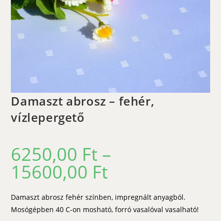
Damaszt abrosz – fehér,
vízlepergető
6250,00
Ft
–
15600,00
Ft
Ártartomány:
6250,00 Ft
-
15600,00 Ft
Damaszt abrosz fehér színben, impregnált anyagból.
Mosógépben 40 C-on mosható, forró vasalóval vasalható!