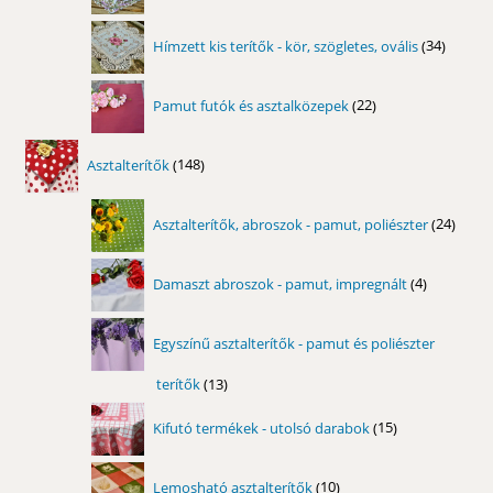
termék
34
Hímzett kis terítők - kör, szögletes, ovális
34
termék
22
Pamut futók és asztalközepek
22
termék
148
Asztalterítők
148
termék
24
Asztalterítők, abroszok - pamut, poliészter
24
term
4
Damaszt abroszok - pamut, impregnált
4
termék
Egyszínű asztalterítők - pamut és poliészter
terítők
13
13
termék
15
Kifutó termékek - utolsó darabok
15
termék
10
Lemosható asztalterítők
10