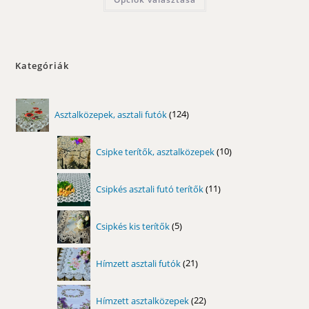
15600,00 Ft
a
terméknek
több
variációja
van.
A
változatok
Kategóriák
a
termékoldalon
választhatók
ki
124
Asztalközepek, asztali futók
124
termék
10
Csipke terítők, asztalközepek
10
termék
11
Csipkés asztali futó terítők
11
termék
5
Csipkés kis terítők
5
termék
21
Hímzett asztali futók
21
termék
22
Hímzett asztalközepek
22