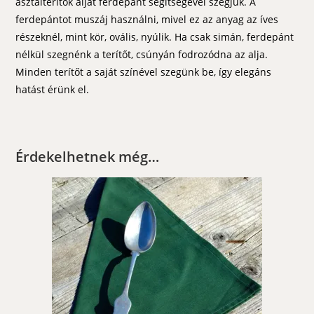
asztalterítők alját ferdepánt segítségével szegjük. A
ferdepántot muszáj használni, mivel ez az anyag az íves
részeknél, mint kör, ovális, nyúlik. Ha csak simán, ferdepánt
nélkül szegnénk a terítőt, csúnyán fodrozódna az alja.
Minden terítőt a saját színével szegünk be, így elegáns
hatást érünk el.
Érdekelhetnek még…