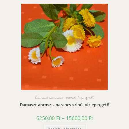
több
variációja
van.
A
változatok
a
termékoldalon
választhatók
ki
Damaszt abroszok - pamut, impregnált
Damaszt abrosz – narancs színű, vízlepergető
Ártartomány:
6250,00
Ft
–
15600,00
Ft
6250,00 Ft
-
Ennek
Opciók választása