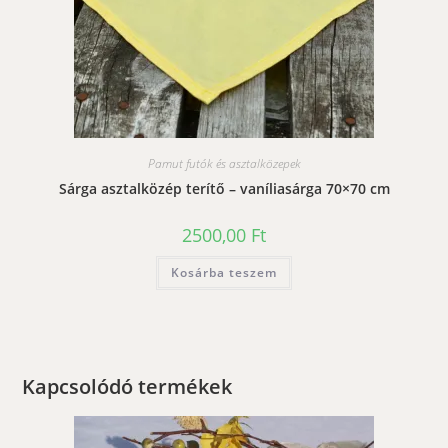
Pamut futók és asztalközepek
Sárga asztalközép terítő – vaníliasárga 70×70 cm
2500,00
Ft
Kosárba teszem
Kapcsolódó termékek