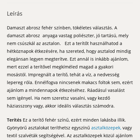
Leírás
Damaszt abrosz fehér színben, tökéletes választás. A
damaszt abrosz anyaga vastag poliészter, jó tartású, mely
nem csúszkál az asztalon. Ezt a terítőt használhatod a
hétköznapok étkezésére, ha szereted, hogy asztalod mindig
elegánsan legyen megterítve. Ezt annál is inkább ajánlom,
mert ezzel a terítővel megkíméled magad a gyakori
mosástól. Impregnált a terítő, tehát a víz, a nedvesség
lepereg róla. Ennélfogva nincsenek makacs foltok sem, ezért
ajánlom a mindennapok étkezéséhez. Ráadásul vasalást
sem igényel. Ha nem szeretsz vasalni, vagy kezdő
háziasszony vagy, akkor ideális választás számodra.
Terítés
Ez a terítő fehér színű, ezért minden lakásba illik.
Gyönyörű asztalokat teríthetsz egyszínű
asztalközepek,
vagy
textil szalvéták segítségével. Az asztalközepek közül ajánlom