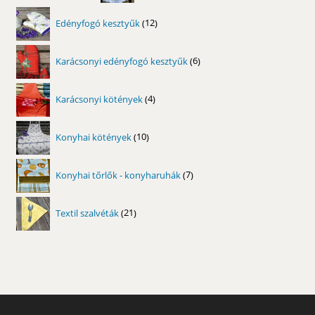
12
Edényfogó kesztyűk
12
termék
6
Karácsonyi edényfogó kesztyűk
6
termék
4
Karácsonyi kötények
4
termék
10
Konyhai kötények
10
termék
7
Konyhai tőrlők - konyharuhák
7
termék
21
Textil szalvéták
21
termék