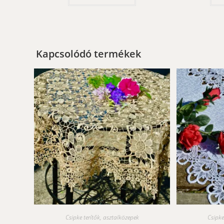
Kapcsolódó termékek
Csipke terítők, asztalközepek
Csipke