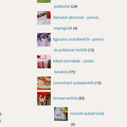
poliészter
24
24
termék
Damaszt abroszok - pamut,
impregnált
4
4
termék
Egyszínű asztalterítők - pamut
és poliészter terítők
13
13
termék
Kifutó termékek - utolsó
darabok
15
15
termék
10
Lemosható asztalterítők
10
termék
83
Ünnepi terítők
83
termék
z,
Húsvéti asztali futók
s
6
6