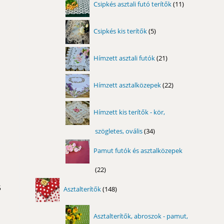
Csipkés asztali futó terítők
11
termék
5
Csipkés kis terítők
5
termék
21
Hímzett asztali futók
21
termék
22
Hímzett asztalközepek
22
termék
Hímzett kis terítők - kör,
szögletes, ovális
34
34
termék
Pamut futók és asztalközepek
22
22
termék
148
5
Asztalterítők
148
termék
Asztalterítők, abroszok - pamut,