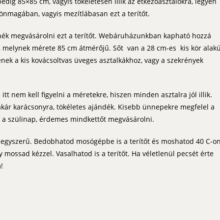
pedig 85×85 cm, vagyis tökéletesen illik az étkezőasztalokra, legyen
 önmagában, vagyis mezítlábasan ezt a terítőt.
nék megvásárolni ezt a terítőt. Webáruházunkban kapható hozzá
s, melynek mérete 85 cm átmérőjű. Sőt van a 28 cm-es kis kör alak
llenek a kis kovácsoltvas üveges asztalkákhoz, vagy a szekrények
itt nem kell figyelni a méretekre, hiszen minden asztalra jól illik.
kár karácsonyra, tökéletes ajándék. Kisebb ünnepekre megfelel a
y a szülinap, érdemes mindkettőt megvásárolni.
on egyszerű. Bedobhatod mosógépbe is a terítőt és moshatod 40 C-on
 mossad kézzel. Vasalhatod is a terítőt. Ha véletlenül pecsét érte
!