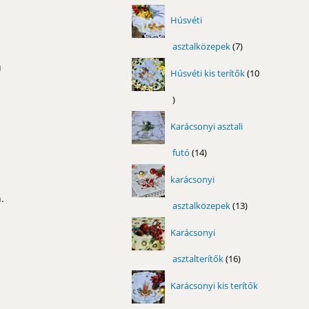
termék
Húsvéti
asztalközepek
7
7
termék
ú
Húsvéti kis terítők
10
10
termék
Karácsonyi asztali
futó
14
14
termék
karácsonyi
.
asztalközepek
13
13
termék
Karácsonyi
asztalterítők
16
16
termék
Karácsonyi kis terítők