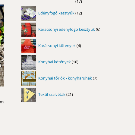
17
17
termék
12
Edényfogó kesztyűk
12
termék
6
Karácsonyi edényfogó kesztyűk
6
termék
4
Karácsonyi kötények
4
termék
10
Konyhai kötények
10
termék
7
Konyhai tőrlők - konyharuhák
7
termék
21
Textil szalvéták
21
termék
om