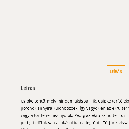
LEÍRÁS
Leírás
Csipke terítő, mely minden lakásba illik. Csipke terít
pofonok annyira különbözőek. Így vagyok én az ekrü terí
vagy a törtfehérhez nyúlok. Pedig az ekrü színű terítők 
pedig belőlük van a lakásokban a legtöbb. Térjünk vissza 