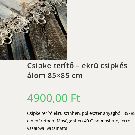
Csipke terítő – ekrü csipkés
álom 85×85 cm
4900,00
Ft
Csipke terítő ekrü színben, poliészter anyagból, 85×8
cm méretben. Mosógépben 40 C-on mosható, forró
vasalóval vasalható!