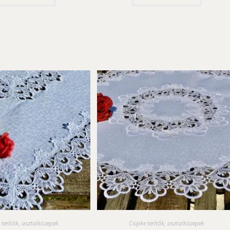
 terítők, asztalközepek
Csipke terítők, asztalközepek