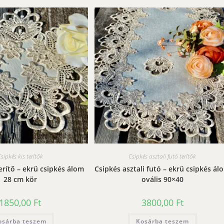
sipkés kis terítők
Csipkés asztali futó terítők
terítő – ekrü csipkés álom
Csipkés asztali futó – ekrü csipkés ál
28 cm kör
ovális 90×40
1850,00
Ft
3800,00
Ft
osárba teszem
Kosárba teszem