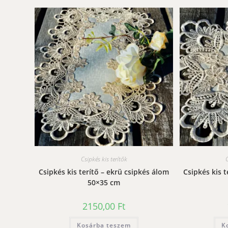
Csipkés kis terítők
C
Csipkés kis terítő – ekrü csipkés álom
Csipkés kis 
50×35 cm
2150,00
Ft
Kosárba teszem
K