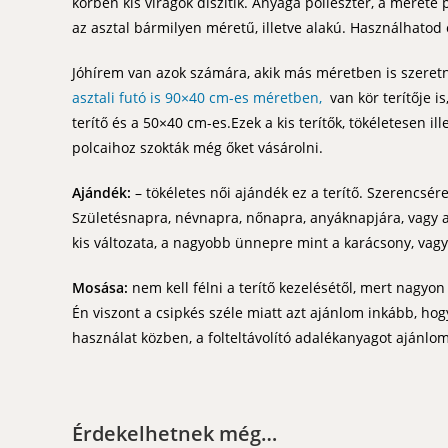
körben kis virágok díszítik. Anyaga poliészter, a mérete 
az asztal bármilyen méretű, illetve alakú. Használhatod
Jóhírem van azok számára, akik más méretben is szeret
asztali futó is 90×40 cm-es méretben,
van kör terítője i
terítő és a 50×40 cm-es.Ezek a kis terítők, tökéletesen i
polcaihoz szokták még őket vásárolni.
Ajándék:
– tökéletes női ajándék ez a terítő. Szerencsére 
Születésnapra, névnapra, nőnapra, anyáknapjára, vagy a
kis változata, a nagyobb ünnepre mint a karácsony, vag
Mosása:
nem kell félni a terítő kezelésétől, mert nagy
Én viszont a csipkés széle miatt azt ajánlom inkább, hogy
használat közben, a folteltávolító adalékanyagot ajánlom
Érdekelhetnek még…