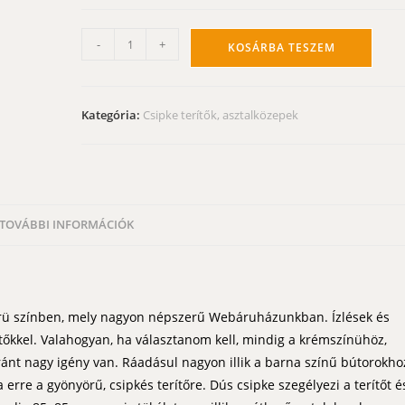
Csipke
-
+
KOSÁRBA TESZEM
terítő
-
ekrü
Kategória:
Csipke terítők, asztalközepek
csipkés
álom
85x85
cm
mennyiség
TOVÁBBI INFORMÁCIÓK
ő ekrü színben, mely nagyon népszerű Webáruházunkban. Ízlések és
tőkkel. Valahogyan, ha választanom kell, mindig a krémszínühöz,
iránt nagy igény van. Ráadásul nagyon illik a barna színű bútorokho
erre a gyönyörű, csipkés terítőre. Dús csipke szegélyezi a terítőt é