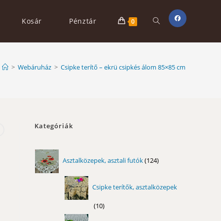
Toggle
Kosár
Pénztár
0
website
>
Webáruház
>
Csipke terítő – ekrü csipkés álom 85×85 cm
search
Kategóriák
124
Asztalközepek, asztali futók
124
termék
Csipke terítők, asztalközepek
10
10
termék
11