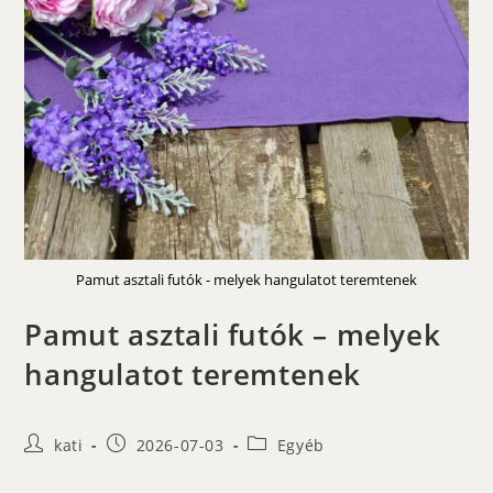
Pamut asztali futók - melyek hangulatot teremtenek
Pamut asztali futók – melyek
hangulatot teremtenek
Post
Post
Post
kati
2026-07-03
Egyéb
author:
published:
category: