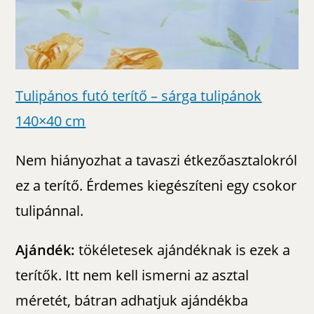
Tulipános futó terítő – sárga tulipánok
140×40 cm
Nem hiányozhat a tavaszi étkezőasztalokról
ez a terítő. Érdemes kiegészíteni egy csokor
tulipánnal.
Ajándék:
tökéletesek ajándéknak is ezek a
terítők. Itt nem kell ismerni az asztal
méretét, bátran adhatjuk ajándékba