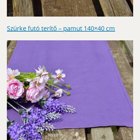
Szürke futó terítő – pamut 140×40 cm