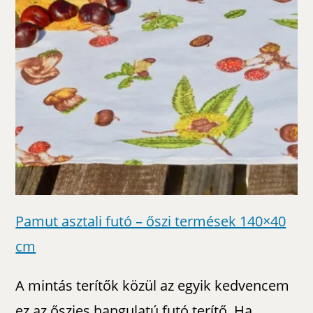
Pamut asztali futó – őszi termések 140×40
cm
A mintás terítők közül az egyik kedvencem
ez az őszies hangulatú futó terítő. Ha