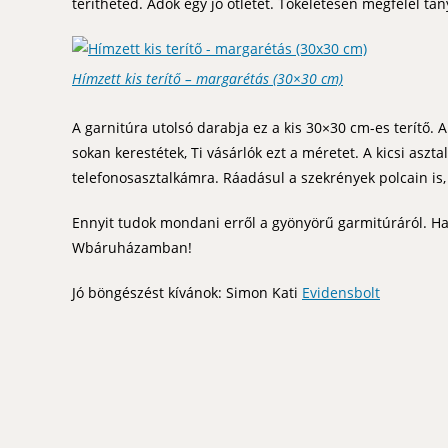
terítheted. Adok egy jó ötletet. Tökéletesen megfelel tá
Hímzett kis terítő – margarétás (30×30 cm)
A garnitúra utolsó darabja ez a kis 30×30 cm-es terítő. 
sokan kerestétek, Ti vásárlók ezt a méretet. A kicsi aszt
telefonosasztalkámra. Ráadásul a szekrények polcain is,
Ennyit tudok mondani erről a gyönyörű garmitúráról. Ha n
Wbáruházamban!
Jó böngészést kívánok: Simon Kati
Evidensbolt