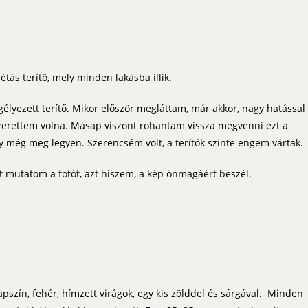
étás terítő, mely minden lakásba illik.
gélyezett terítő. Mikor először megláttam, már akkor, nagy hatással
erettem volna. Másap viszont rohantam vissza megvenni ezt a
 még meg legyen. Szerencsém volt, a terítők szinte engem vártak.
tt mutatom a fotót, azt hiszem, a kép önmagáért beszél.
apszín, fehér, hímzett virágok, egy kis zölddel és sárgával. Minden