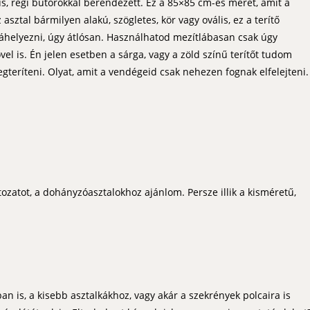
us, régi bútorokkal berendezett. Ez a 85×85 cm-es méret, amit a
 asztal bármilyen alakú, szögletes, kör vagy ovális, ez a terítő
 ráhelyezni, úgy átlósan. Használhatod mezítlábasan csak úgy
l is. Én jelen esetben a sárga, vagy a zöld színű terítőt tudom
gteríteni. Olyat, amit a vendégeid csak nehezen fognak elfelejteni.
tozatot, a dohányzóasztalokhoz ajánlom. Persze illik a kisméretű,
 is, a kisebb asztalkákhoz, vagy akár a szekrények polcaira is