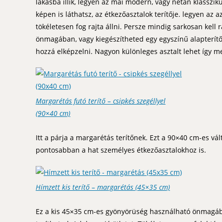
lakásba illik, legyen az mai modern, vagy netán klasszik
képen is láthatsz, az étkezőasztalok terítője. legyen az az
tökéletesen fog rajta állni. Persze mindig sarkosan kell
önmagában, vagy kiegészítheted egy egyszínű alapterítőve
hozzá elképzelni. Nagyon különleges asztalt lehet így me
Margarétás futó terítő – csipkés szegéllyel
(90×40 cm)
Itt a párja a margarétás terítőnek. Ezt a 90×40 cm-es vál
pontosabban a hat személyes étkezőasztalokhoz is.
Hímzett kis terítő – margarétás (45×35 cm)
Ez a kis 45×35 cm-es gyönyörüség használható önmagában