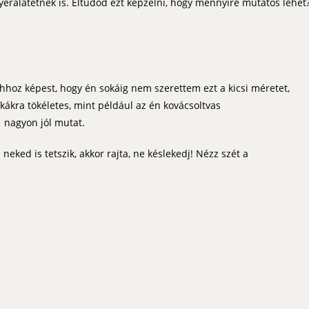
nyéralátétnek is. Eltudod ezt képzelni, hogy mennyire mutatós lehet
Ahhoz képest, hogy én sokáig nem szerettem ezt a kicsi méretet,
alkákra tökéletes, mint például az én kovácsoltvas
 nagyon jól mutat.
eked is tetszik, akkor rajta, ne késlekedj! Nézz szét a