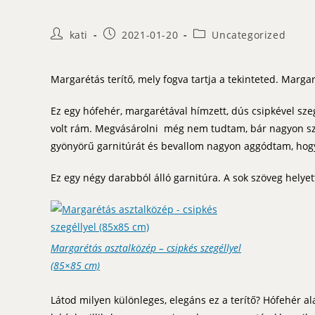
Post
Post
Post
kati
2021-01-20
Uncategorized
author:
published:
category:
Margarétás terítő, mely fogva tartja a tekinteted. Margar
Ez egy hófehér, margarétával hímzett, dús csipkével sze
volt rám. Megvásárolni még nem tudtam, bár nagyon sz
gyönyörű garnitúrát és bevallom nagyon aggódtam, hogy
Ez egy négy darabból álló garnitúra. A sok szöveg helye
Margarétás asztalközép – csipkés szegéllyel
(85×85 cm)
Látod milyen különleges, elegáns ez a terítő? Hófehér al