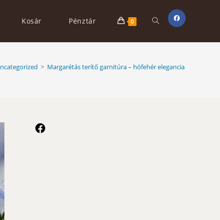
Toggle
Kosár
Pénztár
0
website
ncategorized
>
Margarétás terítő garnitúra – hófehér elegancia
search
Facebook