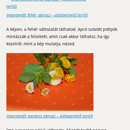
Impregnált fehér abrosz – vízlepergető terítő
A képen, a fehér változatát láthatod. Apró szövött pöttyök
mintázzák a felületét, amit csak akkor láthatsz, ha így
közelről, mint a kép mutatja, nézed.
Impregnált narancs abrosz – vízlepergető terítő