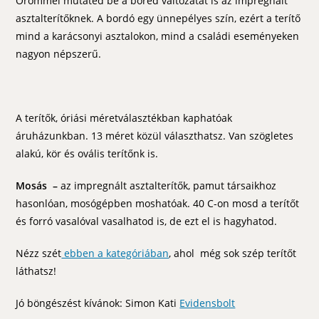
Örömmel mutated be a bored változatát is az impregnált
asztalterítőknek. A bordó egy ünnepélyes szín, ezért a terítő
mind a karácsonyi asztalokon, mind a családi eseményeken
nagyon népszerű.
A terítők, óriási méretválasztékban kaphatóak
áruházunkban. 13 méret közül választhatsz. Van szögletes
alakú, kör és ovális terítőnk is.
Mosás –
az impregnált asztalterítők, pamut társaikhoz
hasonlóan, mosógépben moshatóak. 40 C-on mosd a terítőt
és forró vasalóval vasalhatod is, de ezt el is hagyhatod.
Nézz szét
ebben a kategóriában
, ahol még sok szép terítőt
láthatsz!
Jó böngészést kívánok: Simon Kati
Evidensbolt