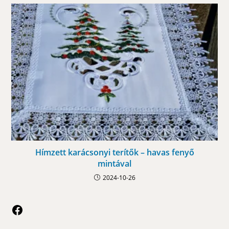
Hímzett karácsonyi terítők – havas fenyő
mintával
2024-10-26
Facebook