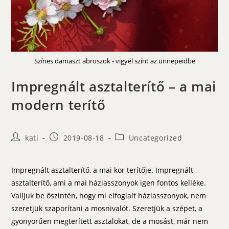
Színes damaszt abroszok - vigyél színt az ünnepeidbe
Impregnált asztalterítő – a mai
modern terítő
Post
Post
Post
kati
2019-08-18
Uncategorized
author:
published:
category:
Impregnált asztalterítő, a mai kor terítője. Impregnált
asztalterítő, ami a mai háziasszonyok igen fontos kelléke.
Valljuk be őszintén, hogy mi elfoglalt háziasszonyok, nem
szeretjük szaporítani a mosnivalót. Szeretjük a szépet, a
gyönyörűen megterített asztalokat, de a mosást, már nem