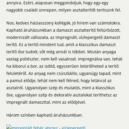
annyira. Ezért, alaposan meggondoljuk, hogy egy-egy
nagyobb családi ünnepen, milyen asztalterítőt terítsünk fel.
Nos, kedves háziasszony kollégák, jó hírem van számotokra.
Kapható áruházunkban a damaszt asztalterítő feltúrbózott,
modernizált változata, az impregnált, vízlepergető damaszt
terítő. Ez a terítő mindent tud, amit a klasszikus damaszt
terítő őse tudott, sőt még annál is többet. Miután anyaga
vastag poliészter, nem kell vasalnod. Impregnálva van, tehát
ha kiborul a bor, az üditő, egyszerűen letörőlheted a terítő
felületéről. Az anyag nem csúszkálós, ugyanúgy tapad, mint
a pamut elődje, tehát nem kell félned, hogy letáncol az
asztalról. Ugyanolyan szép és mutatós, mint a klasszikus
őse, ugyanolyan szép és dekoratív asztalokat teríthetsz az
impregnált damaszttal, mint az elődjével.
Három színben kapható áruházunkban.