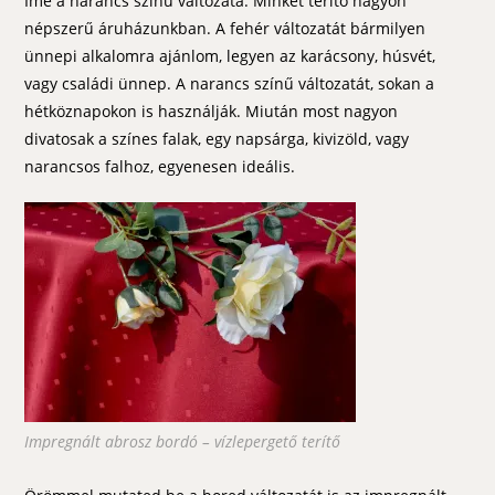
Íme a narancs színű változata. Minkét terítő nagyon
népszerű áruházunkban. A fehér változatát bármilyen
ünnepi alkalomra ajánlom, legyen az karácsony, húsvét,
vagy családi ünnep. A narancs színű változatát, sokan a
hétköznapokon is használják. Miután most nagyon
divatosak a színes falak, egy napsárga, kivizöld, vagy
narancsos falhoz, egyenesen ideális.
Impregnált abrosz bordó – vízlepergető terítő