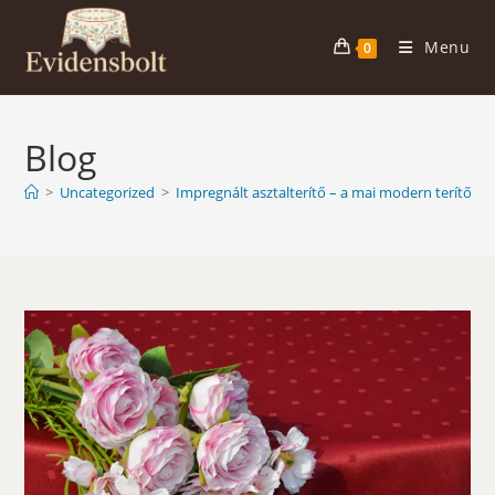
Skip
to
Menu
0
content
Blog
>
Uncategorized
>
Impregnált asztalterítő – a mai modern terítő